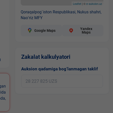
Leaflet
| ©
e-auksion.uz
Qoraqalpog`iston Respublikasi, Nukus shahri,
Naoʻriz MFY
Yandex
Google Maps
Maps
Zakalat kalkulyatori
0
Auksion qadamiga bog‘lanmagan taklif
igan
ida
nda,