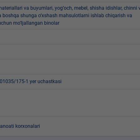
materiallari va buyumlari, yog‘och, mebel, shisha idishlar, chinni 
a boshqa shunga o‘xshash mahsulotlarni ishlab chiqarish va
chun mo‘ljallangan binolar
1035/175-1 yer uchastkasi
sanoati korxonalari