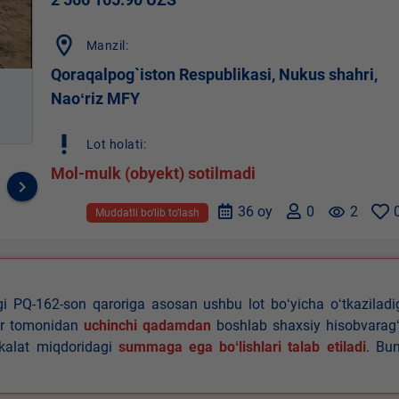
location_on
Manzil:
Qoraqalpog`iston Respublikasi, Nukus shahri,
Naoʻriz MFY
priority_high
Lot holati:
Mol-mulk (obyekt) sotilmadi
keyboard_arrow_right
36 oy
0
remove_red_eye
2
Muddatli bo‘lib to‘lash
agi PQ-162-son qaroriga asosan ushbu lot boʻyicha oʻtkazilad
lar tomonidan
uchinchi qadamdan
boshlab shaxsiy hisobvaragʻ
akalat miqdoridagi
summaga ega boʻlishlari talab etiladi
. Bu