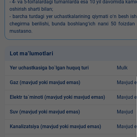
- 4- va 5-toifalardagi tumanlarda esa 10 yil davomida kami
oshirish sharti bilan;
- barcha turdagi yer uchastkalarining qiymati oʻn besh is
chegirma berilishi, bunda boshlangʻich narxi 50 foizdan o
mustasno.
Lot ma’lumotlari
Yer uchastkasiga bo`lgan huquq turi
Mulk
Gaz (mavjud yoki mavjud emas)
Mavjud 
Elektr ta`minoti (mavjud yoki mavjud emas)
Mavjud 
Suv (mavjud yoki mavjud emas)
Mavjud
Kanalizatsiya (mavjud yoki mavjud emas)
Mavjud 