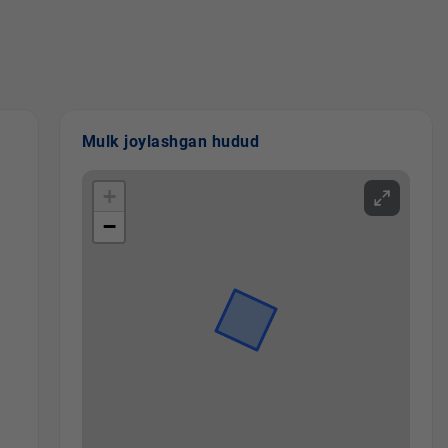
Mulk joylashgan hudud
+
−