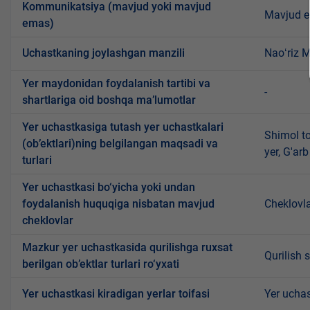
Kommunikatsiya (mavjud yoki mavjud
Mavjud 
emas)
Uchastkaning joylashgan manzili
Naoʻriz 
Yer maydonidan foydalanish tartibi va
-
shartlariga oid boshqa ma’lumotlar
Yer uchastkasiga tutash yer uchastkalari
Shimol t
(ob’ektlari)ning belgilangan maqsadi va
yer, G'ar
turlari
Yer uchastkasi bo‘yicha yoki undan
foydalanish huquqiga nisbatan mavjud
Cheklovla
cheklovlar
Mazkur yer uchastkasida qurilishga ruxsat
Qurilish 
berilgan ob’ektlar turlari ro‘yxati
Yer uchastkasi kiradigan yerlar toifasi
Yer uchas