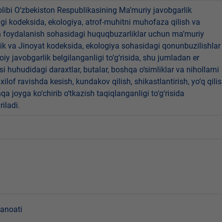
libi O‘zbekiston Respublikasining Ma’muriy javobgarlik
dagi kodeksida, ekologiya, atrof-muhitni muhofaza qilish va
n foydalanish sohasidagi huquqbuzarliklar uchun ma’muriy
ik va Jinoyat kodeksida, ekologiya sohasidagi qonunbuzilishlar
oiy javobgarlik belgilanganligi to‘g‘risida, shu jumladan er
i huhudidagi daraxtlar, butalar, boshqa o‘simliklar va nihollarni
ilof ravishda kesish, kundakov qilish, shikastlantirish, yo‘q qili
qa joyga ko‘chirib o‘tkazish taqiqlanganligi to‘g‘risida
riladi.
sanoati