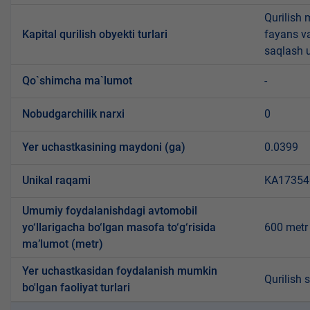
Qurilish 
Kapital qurilish obyekti turlari
fayans v
saqlash u
Qo`shimcha ma`lumot
-
Nobudgarchilik narxi
0
Yer uchastkasining maydoni (ga)
0.0399
Unikal raqami
KA173540
Umumiy foydalanishdagi avtomobil
yo‘llarigacha bo‘lgan masofa to‘g‘risida
600 metr
ma’lumot (metr)
Yer uchastkasidan foydalanish mumkin
Qurilish 
bo'lgan faoliyat turlari