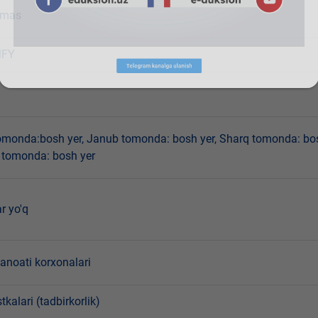
emas
MFY
omonda:bosh yer, Janub tomonda: bosh yer, Sharq tomonda: bo
b tomonda: bosh yer
r yo'q
sanoati korxonalari
tkalari (tadbirkorlik)