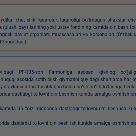
ilar: chet ellik fuqarolar, fuqaroligi boʻlmagan shaxslar, che
iya (ulush, pay) larining yoki ustav fondining kamida oʻn besh foi
ningdek davlat organlari, muassasalari va korxonalari (Oʻzbeki
 13-moddasi).
4-yildagi PF-135-son Farmoniga asosan qishloq xoʻjalig
 huquqi asosida sotib olish qiymatini quyidagi shartlarda har 
tavkasida foiz hisoblagan holda boʻlib-boʻlib toʻlashga berila
ida dastlabgi toʻlovni oʻn besh ish kunida amalga oshirish sh
kamida 35 foiz miqdorida dastlabgi toʻlovni oʻn besh ish ku
rida dastlabki toʻlovni oʻn besh ish kunida amalga oshirish sh