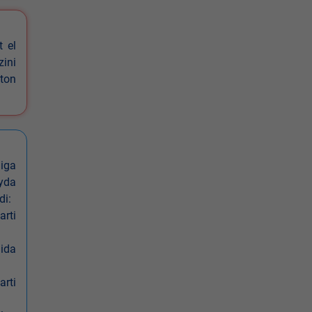
t el
zini
ston
iga
oyda
di:
arti
nida
arti