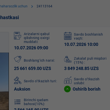
chevron_right
shaharsozlik uchun
24113164
hastkasi
Arizalarni qabul
Savdo boshlanish
qilishning oxirgi
vaqti:
muddati:
10.07.2026 10:00
10.07.2026 09:00
Zakalat puli miqdori
Boshlang‘ich narxi:
(15%)
:
25 661 659.00 UZS
3 849 248.85 UZS
Savdo o‘tkazish
Savdo o‘tkazish turi:
uslubi:
Auksion
Oshirib borish
Birinchi qadam
format_list_numbered
bahosi(10%):
2 566 165.90 UZS