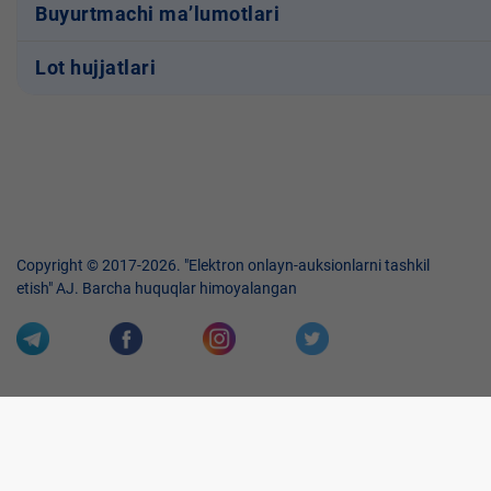
Buyurtmachi ma’lumotlari
Lot hujjatlari
Copyright © 2017-2026. "Elektron onlayn-auksionlarni tashkil
etish" AJ. Barcha huquqlar himoyalangan
Veb-saytdagi axborot materiallaridan boshqa shaxslar