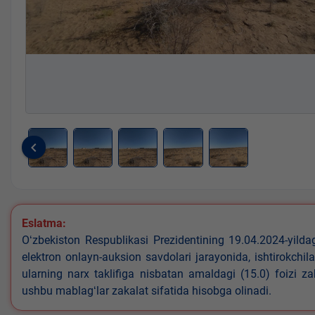
keyboard_arrow_left
Item
1
of
5
Eslatma:
Oʻzbekiston Respublikasi Prezidentining 19.04.2024-yild
elektron onlayn-auksion savdolari jarayonida, ishtirokchi
ularning narx taklifiga nisbatan amaldagi (15.0) foizi z
ushbu mablagʻlar zakalat sifatida hisobga olinadi.