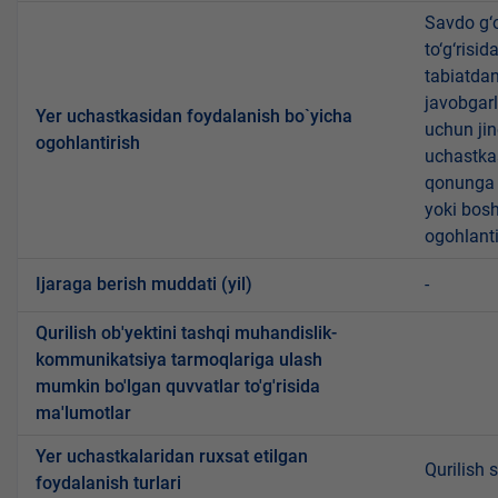
Savdo g‘o
to‘g‘risi
tabiatda
javobgarl
Yer uchastkasidan foydalanish bo`yicha
uchun jin
ogohlantirish
uchastkas
qonunga x
yoki bosh
ogohlanti
Ijaraga berish muddati (yil)
-
Qurilish ob'yektini tashqi muhandislik-
kommunikatsiya tarmoqlariga ulash
mumkin bo'lgan quvvatlar to'g'risida
ma'lumotlar
Yer uchastkalaridan ruxsat etilgan
Qurilish 
foydalanish turlari