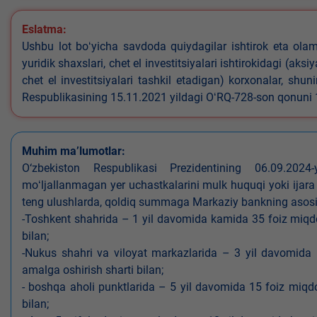
Eslatma:
Ushbu lot boʻyicha savdoda quiydagilar ishtirok eta olamyd
yuridik shaxslari, chet el investitsiyalari ishtirokidagi (aks
chet el investitsiyalari tashkil etadigan) korxonalar, shu
Respublikasining 15.11.2021 yildagi OʻRQ-728-son qonuni
Muhim ma’lumotlar:
O‘zbekiston Respublikasi Prezidentining 06.09.202
moʻljallanmagan yer uchastkalarini mulk huquqi yoki ijara
teng ulushlarda, qoldiq summaga Markaziy bankning asosiy s
-Toshkent shahrida – 1 yil davomida kamida 35 foiz miqdor
bilan;
-Nukus shahri va viloyat markazlarida – 3 yil davomida 
amalga oshirish sharti bilan;
- boshqa aholi punktlarida – 5 yil davomida 15 foiz miqdo
bilan;