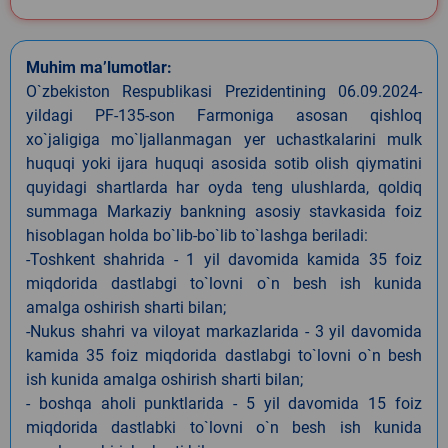
Muhim ma’lumotlar:
O`zbekiston Respublikasi Prezidentining 06.09.2024-
yildagi PF-135-son Farmoniga asosan qishloq
xo`jaligiga mo`ljallanmagan yer uchastkalarini mulk
huquqi yoki ijara huquqi asosida sotib olish qiymatini
quyidagi shartlarda har oyda teng ulushlarda, qoldiq
summaga Markaziy bankning asosiy stavkasida foiz
hisoblagan holda bo`lib-bo`lib to`lashga beriladi:
-Toshkent shahrida - 1 yil davomida kamida 35 foiz
miqdorida dastlabgi to`lovni o`n besh ish kunida
amalga oshirish sharti bilan;
-Nukus shahri va viloyat markazlarida - 3 yil davomida
kamida 35 foiz miqdorida dastlabgi to`lovni o`n besh
ish kunida amalga oshirish sharti bilan;
- boshqa aholi punktlarida - 5 yil davomida 15 foiz
miqdorida dastlabki to`lovni o`n besh ish kunida