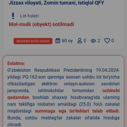
Jizzax viloyati, Zomin tumani, Istiqlol QFY
priority_high
Lot holati:
Mol-mulk (obyekt) sotilmadi
60 oy
0
remove_red_eye
2
0
Muddatli bo‘lib to‘lash
Eslatma:
O‘zbekiston Respublikasi Prezidentining 19.04.2024-
yildagi PQ-162-son qaroriga asosan ushbu lot bo‘yicha
o‘tkaziladigan elektron onlayn-auksion savdolari
jarayonida, ishtirokchilar tomonidan
uchinchi
qadamdan
boshlab shaxsiy hisobvarag‘ida ularning
narx taklifiga nisbatan amaldagi (25.0) foizi zakalat
miqdoridagi
summaga ega bo‘lishlari talab etiladi
.
Bunda, ushbu mablag‘lar zakalat sifatida hisobga
olinadi.