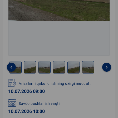
keyboard_arrow_left
keyboard_arrow_right
Item
1
Arizalarni qabul qilishning oxirgi muddati:
of
10.07.2026 09:00
6
Savdo boshlanish vaqti:
10.07.2026 10:00