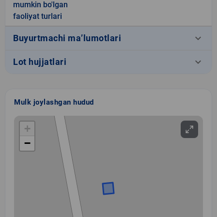
mumkin bo'lgan
faoliyat turlari
keyboard_arrow_down
Buyurtmachi ma’lumotlari
keyboard_arrow_down
Lot hujjatlari
Mulk joylashgan hudud
+
−