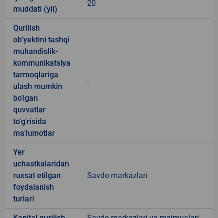
20
muddati (yil)
Qurilish
ob'yektini tashqi
muhandislik-
kommunikatsiya
tarmoqlariga
-
ulash mumkin
bo'lgan
quvvatlar
to'g'risida
ma'lumotlar
Yer
uchastkalaridan
ruxsat etilgan
Savdo markazlari
foydalanish
turlari
Kapital qurilish
Savdo markazlari va majmualari