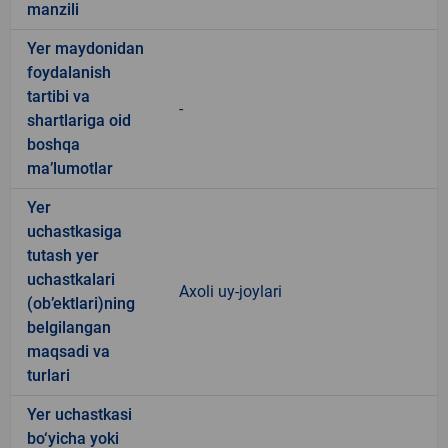
manzili
Yer maydonidan
foydalanish
tartibi va
-
shartlariga oid
boshqa
ma’lumotlar
Yer
uchastkasiga
tutash yer
uchastkalari
Axoli uy-joylari
(ob’ektlari)ning
belgilangan
maqsadi va
turlari
Yer uchastkasi
bo‘yicha yoki