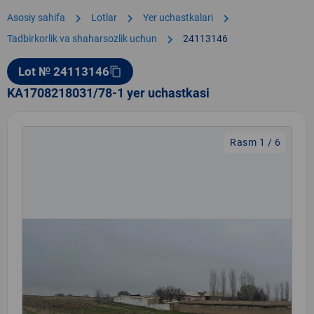
chevron_right
chevron_right
chevron_right
Asosiy sahifa
Lotlar
Yer uchastkalari
chevron_right
Tadbirkorlik va shaharsozlik uchun
24113146
Lot № 24113146
content_copy
KA1708218031/78-1 yer uchastkasi
Rasm 1 / 6