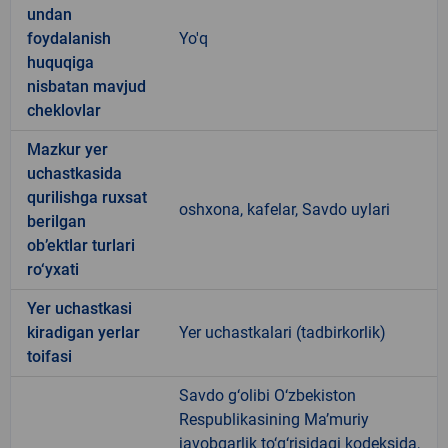
undan
foydalanish
Yo'q
huquqiga
nisbatan mavjud
cheklovlar
Mazkur yer
uchastkasida
qurilishga ruxsat
oshxona, kafelar, Savdo uylari
berilgan
ob’ektlar turlari
ro‘yxati
Yer uchastkasi
kiradigan yerlar
Yer uchastkalari (tadbirkorlik)
toifasi
Savdo g‘olibi O‘zbekiston
Respublikasining Ma’muriy
javobgarlik to‘g‘risidagi kodeksida,