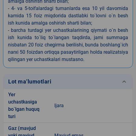
amalga oshirish sharti bilan;
- 4- va 5-toifalardagi tumanlarda esa 10 yil davomida
kamida 15 foiz miqdorida dastlabki to`lovni o`n besh
ish kunida amalga oshirish sharti bilan;
- barcha turdagi yer uchastkalarining qiymati o`n besh
ish kunida to`liq to`langan taqdirda, jami summaga
nisbatan 20 foiz chegirma berilishi, bunda boshlang`ich
narxi 50 foizdan ortiqqa pasaytirilgan holda realizatsiya
qilingan yer uchastkalari mustasno.
keyboard_arrow_down
Lot ma’lumotlari
Yer
uchastkasiga
Ijara
bo`lgan huquq
turi
Gaz (mavjud
yoki mavjud
Mavjud emas