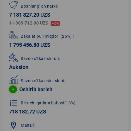
Boshlang‘ich narxi:
7 181 827.20 UZS
11 969 712.00 UZS
-40%
Zakalat puli miqdori
(25%)
:
1 795 456.80 UZS
Savdo o‘tkazish turi:
Auksion
Savdo o‘tkazish uslubi:
Oshirib borish
format_list_numbered
Birinchi qadam bahosi(10%):
718 182.72 UZS
location_on
Manzil: