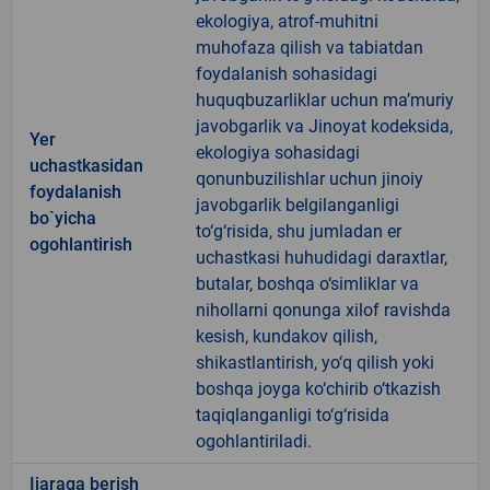
ekologiya, atrof-muhitni
muhofaza qilish va tabiatdan
foydalanish sohasidagi
huquqbuzarliklar uchun ma’muriy
javobgarlik va Jinoyat kodeksida,
Yer
ekologiya sohasidagi
uchastkasidan
qonunbuzilishlar uchun jinoiy
foydalanish
javobgarlik belgilanganligi
bo`yicha
to‘g‘risida, shu jumladan er
ogohlantirish
uchastkasi huhudidagi daraxtlar,
butalar, boshqa o‘simliklar va
nihollarni qonunga xilof ravishda
kesish, kundakov qilish,
shikastlantirish, yo‘q qilish yoki
boshqa joyga ko‘chirib o‘tkazish
taqiqlanganligi to‘g‘risida
ogohlantiriladi.
Ijaraga berish