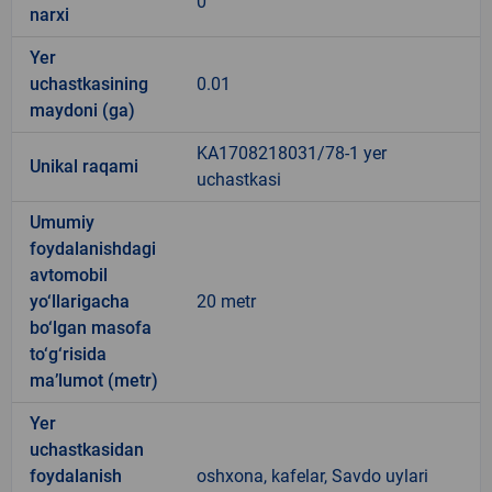
0
narxi
Yer
uchastkasining
0.01
maydoni (ga)
KA1708218031/78-1 yer
Unikal raqami
uchastkasi
Umumiy
foydalanishdagi
avtomobil
yo‘llarigacha
20 metr
bo‘lgan masofa
to‘g‘risida
ma’lumot (metr)
Yer
uchastkasidan
foydalanish
oshxona, kafelar, Savdo uylari