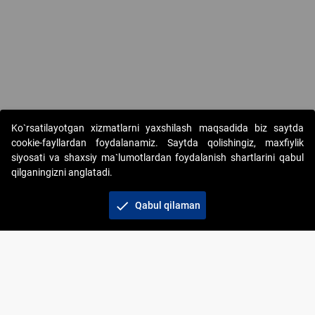
Copyright © 2017-2026. "Elektron onlayn-auksionlarni tashkil etish"
Ko`rsatilayotgan xizmatlarni yaxshilash maqsadida biz saytda
AJ. Barcha huquqlar himoyalangan
cookie-fayllardan foydalanamiz. Saytda qolishingiz, maxfiylik
siyosati va shaxsiy ma`lumotlardan foydalanish shartlarini qabul
qilganingizni anglatadi.
check
Qabul qilaman
+998 71 202-21-11
Veb-saytdagi axborot materiallaridan boshqa
shaxslar foydalanganda jamiyatning korporativ veb-
saytiga majburiy havolalar ko‘rsatilishi kerak