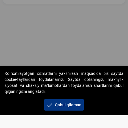
Copyright © 2017-2026. "Elektron onlayn-auksionlarni tashkil etish"
Ko`rsatilayotgan xizmatlarni yaxshilash maqsadida biz saytda
AJ. Barcha huquqlar himoyalangan
cookie-fayllardan foydalanamiz. Saytda qolishingiz, maxfiylik
siyosati va shaxsiy ma`lumotlardan foydalanish shartlarini qabul
qilganingizni anglatadi.
check
Qabul qilaman
+998 71 202-21-11
Veb-saytdagi axborot materiallaridan boshqa