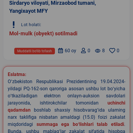
Sirdaryo viloyati, Mirzaobod tumani,
Yangixayot MFY
priority_high
Lot holati:
Mol-mulk (obyekt) sotilmadi
60 oy
0
remove_red_eye
8
0
Muddatli bo‘lib to‘lash
Eslatma:
Oʻzbekiston Respublikasi Prezidentining 19.04.2024-
yildagi PQ-162-son qaroriga asosan ushbu lot boʻyicha
oʻtkaziladigan elektron onlayn-auksion savdolari
jarayonida, ishtirokchilar tomonidan
uchinchi
qadamdan
boshlab shaxsiy hisobvaragʻida ularning
narx taklifiga nisbatan amaldagi (15.0) foizi zakalat
miqdoridagi
summaga ega boʻlishlari talab etiladi
.
Bunda, ushbu mablagʻlar zakalat sifatida hisobga