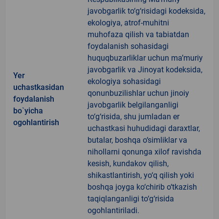
javobgarlik to‘g‘risidagi kodeksida,
ekologiya, atrof-muhitni
muhofaza qilish va tabiatdan
foydalanish sohasidagi
huquqbuzarliklar uchun ma’muriy
javobgarlik va Jinoyat kodeksida,
Yer
ekologiya sohasidagi
uchastkasidan
qonunbuzilishlar uchun jinoiy
foydalanish
javobgarlik belgilanganligi
bo`yicha
to‘g‘risida, shu jumladan er
ogohlantirish
uchastkasi huhudidagi daraxtlar,
butalar, boshqa o‘simliklar va
nihollarni qonunga xilof ravishda
kesish, kundakov qilish,
shikastlantirish, yo‘q qilish yoki
boshqa joyga ko‘chirib o‘tkazish
taqiqlanganligi to‘g‘risida
ogohlantiriladi.