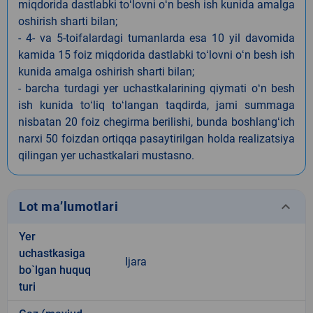
miqdorida dastlabki toʻlovni oʻn besh ish kunida amalga
oshirish sharti bilan;
- 4- va 5-toifalardagi tumanlarda esa 10 yil davomida
kamida 15 foiz miqdorida dastlabki toʻlovni oʻn besh ish
kunida amalga oshirish sharti bilan;
- barcha turdagi yer uchastkalarining qiymati oʻn besh
ish kunida toʻliq toʻlangan taqdirda, jami summaga
nisbatan 20 foiz chegirma berilishi, bunda boshlangʻich
narxi 50 foizdan ortiqqa pasaytirilgan holda realizatsiya
qilingan yer uchastkalari mustasno.
keyboard_arrow_down
Lot ma’lumotlari
Yer
uchastkasiga
Ijara
bo`lgan huquq
turi