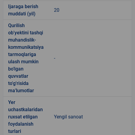
Ijaraga berish
20
muddati (yil)
Qurilish
ob'yektini tashqi
muhandislik-
kommunikatsiya
tarmoqlariga
-
ulash mumkin
bo'lgan
quvvatlar
to'g'risida
ma'lumotlar
Yer
uchastkalaridan
ruxsat etilgan
Yengil sanoat
foydalanish
turlari