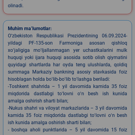
olinadi.
Muhim ma’lumotlar:
O‘zbekiston Respublikasi Prezidentining 06.09.2024-
yildagi PF-135-son Farmoniga asosan qishloq
xoʻjaligiga moʻljallanmagan yer uchastkalarini mulk
huquqi yoki ijara huquqi asosida sotib olish qiymatini
quyidagi shartlarda har oyda teng ulushlarda, qoldiq
summaga Markaziy bankning asosiy stavkasida foiz
hisoblagan holda boʻlib-boʻlib toʻlashga beriladi:
-Toshkent shahrida – 1 yil davomida kamida 35 foiz
miqdorida dastlabgi toʻlovni oʻn besh ish kunida
amalga oshirish sharti bilan;
-Nukus shahri va viloyat markazlarida – 3 yil davomida
kamida 35 foiz miqdorida dastlabgi toʻlovni oʻn besh
ish kunida amalga oshirish sharti bilan;
- boshqa aholi punktlarida – 5 yil davomida 15 foiz