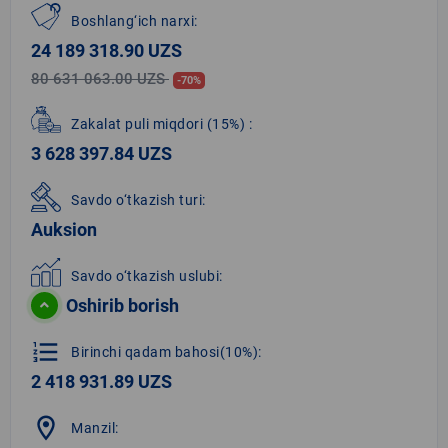
Boshlang‘ich narxi:
24 189 318.90 UZS
80 631 063.00 UZS
-70%
Zakalat puli miqdori
(15%)
:
3 628 397.84 UZS
Savdo o‘tkazish turi:
Auksion
Savdo o‘tkazish uslubi:
Oshirib borish
format_list_numbered
Birinchi qadam bahosi(10%):
2 418 931.89 UZS
location_on
Manzil: