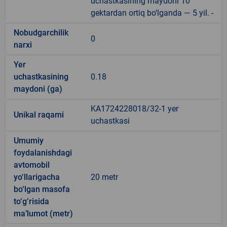
uchastkasining maydoni 10
gektardan ortiq bo‘lganda — 5 yil. -
Nobudgarchilik
0
narxi
Yer
uchastkasining
0.18
maydoni (ga)
KA1724228018/32-1 yer
Unikal raqami
uchastkasi
Umumiy
foydalanishdagi
avtomobil
yo‘llarigacha
20 metr
bo‘lgan masofa
to‘g‘risida
ma’lumot (metr)