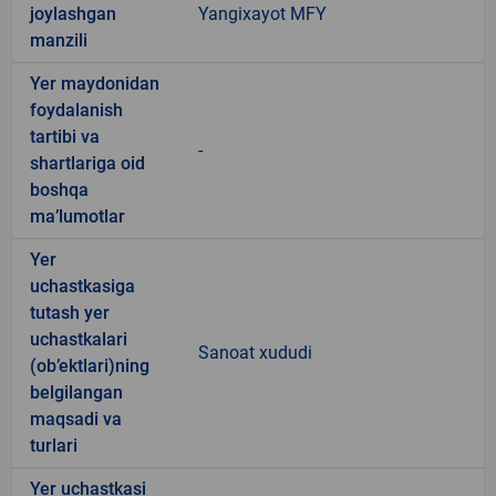
joylashgan
Yangixayot MFY
manzili
Yer maydonidan
foydalanish
tartibi va
-
shartlariga oid
boshqa
ma’lumotlar
Yer
uchastkasiga
tutash yer
uchastkalari
Sanoat xududi
(ob’ektlari)ning
belgilangan
maqsadi va
turlari
Yer uchastkasi