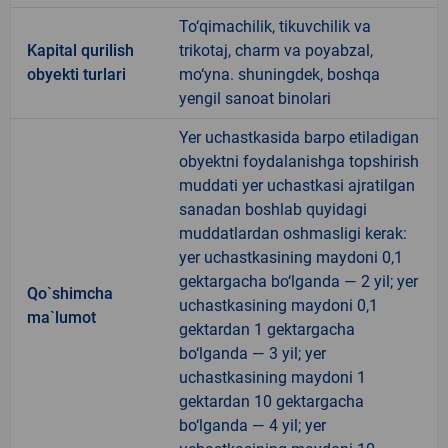
To‘qimachilik, tikuvchilik va
Kapital qurilish
trikotaj, charm va poyabzal,
obyekti turlari
mo‘yna. shuningdek, boshqa
yengil sanoat binolari
Yer uchastkasida barpo etiladigan
obyektni foydalanishga topshirish
muddati yer uchastkasi ajratilgan
sanadan boshlab quyidagi
muddatlardan oshmasligi kerak:
yer uchastkasining maydoni 0,1
gektargacha bo‘lganda — 2 yil; yer
Qo`shimcha
uchastkasining maydoni 0,1
ma`lumot
gektardan 1 gektargacha
bo‘lganda — 3 yil; yer
uchastkasining maydoni 1
gektardan 10 gektargacha
bo‘lganda — 4 yil; yer