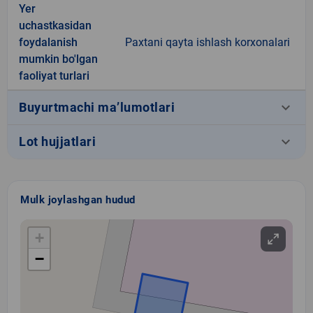
Yer
uchastkasidan
foydalanish
Paxtani qayta ishlash korxonalari
mumkin bo'lgan
faoliyat turlari
keyboard_arrow_down
Buyurtmachi ma’lumotlari
keyboard_arrow_down
Lot hujjatlari
Mulk joylashgan hudud
+
−