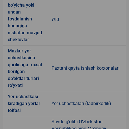
bo‘yicha yoki
undan
foydalanish
yuq
huquqiga
nisbatan mavjud
cheklovlar
Mazkur yer
uchastkasida
qurilishga ruxsat
Paxtani qayta ishlash korxonalari
berilgan
ob’ektlar turlari
ro‘yxati
Yer uchastkasi
kiradigan yerlar
Yer uchastkalari (tadbirkorlik)
toifasi
Savdo g‘olibi O‘zbekiston
Respublikasining Ma’muriy