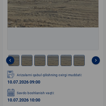
keyboard_arrow_left
keyboard_arrow_right
Item
1
Arizalarni qabul qilishning oxirgi muddati:
of
10.07.2026 09:00
6
Savdo boshlanish vaqti:
10.07.2026 10:00