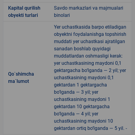
Kapital qurilish
Savdo markazlari va majmualari
obyekti turlari
binolari
Yer uchastkasida barpo etiladigan
obyektni foydalanishga topshirish
muddati yer uchastkasi ajratilgan
sanadan boshlab quyidagi
muddatlardan oshmasligi kerak:
yer uchastkasining maydoni 0,1
gektargacha bo‘lganda — 2 yil; yer
Qo`shimcha
uchastkasining maydoni 0,1
ma`lumot
gektardan 1 gektargacha
bo‘lganda — 3 yil; yer
uchastkasining maydoni 1
gektardan 10 gektargacha
bo‘lganda — 4 yil; yer
uchastkasining maydoni 10
gektardan ortiq bo‘lganda — 5 yil. -