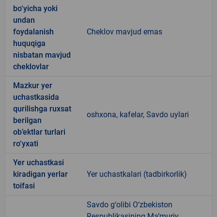
bo‘yicha yoki
undan
foydalanish
Cheklov mavjud emas
huquqiga
nisbatan mavjud
cheklovlar
Mazkur yer
uchastkasida
qurilishga ruxsat
oshxona, kafelar, Savdo uylari
berilgan
ob’ektlar turlari
ro‘yxati
Yer uchastkasi
kiradigan yerlar
Yer uchastkalari (tadbirkorlik)
toifasi
Savdo g‘olibi O‘zbekiston
Respublikasining Ma’muriy