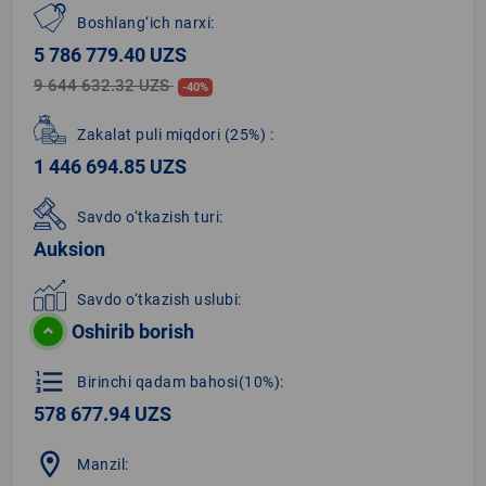
Boshlang‘ich narxi:
5 786 779.40 UZS
9 644 632.32 UZS
-40%
Zakalat puli miqdori
(25%)
:
1 446 694.85 UZS
Savdo o‘tkazish turi:
Auksion
Savdo o‘tkazish uslubi:
Oshirib borish
format_list_numbered
Birinchi qadam bahosi(10%):
578 677.94 UZS
location_on
Manzil: