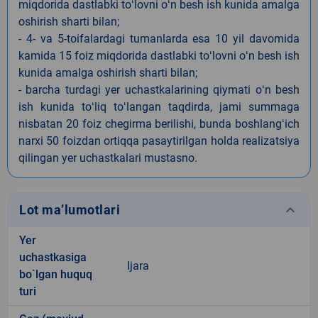
miqdorida dastlabki toʻlovni oʻn besh ish kunida amalga
oshirish sharti bilan;
- 4- va 5-toifalardagi tumanlarda esa 10 yil davomida
kamida 15 foiz miqdorida dastlabki toʻlovni oʻn besh ish
kunida amalga oshirish sharti bilan;
- barcha turdagi yer uchastkalarining qiymati oʻn besh
ish kunida toʻliq toʻlangan taqdirda, jami summaga
nisbatan 20 foiz chegirma berilishi, bunda boshlangʻich
narxi 50 foizdan ortiqqa pasaytirilgan holda realizatsiya
qilingan yer uchastkalari mustasno.
keyboard_arrow_down
Lot ma’lumotlari
Yer
uchastkasiga
Ijara
bo`lgan huquq
turi