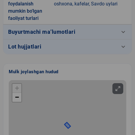
foydalanish
oshxona, kafelar, Savdo uylari
mumkin bo'lgan
faoliyat turlari
keyboard_arrow_down
Buyurtmachi ma’lumotlari
keyboard_arrow_down
Lot hujjatlari
Mulk joylashgan hudud
+
−