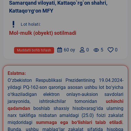
Samarqand viloyati, Kattaqo`rg`on shahri,
Kattaqoʻrgʻon MFY
priority_high
Lot holati:
Mol-mulk (obyekt) sotilmadi
60 oy
0
remove_red_eye
5
0
Muddatli bo‘lib to‘lash
Eslatma:
Oʻzbekiston Respublikasi Prezidentining 19.04.2024-
yildagi PQ-162-son qaroriga asosan ushbu lot boʻyicha
oʻtkaziladigan elektron onlayn-auksion savdolari
jarayonida, ishtirokchilar tomonidan
uchinchi
qadamdan
boshlab shaxsiy hisobvaragʻida ularning
narx taklifiga nisbatan amaldagi (25.0) foizi zakalat
miqdoridagi
summaga ega boʻlishlari talab etiladi
.
Bunda, ushbu mablagʻlar zakalat sifatida hisobga