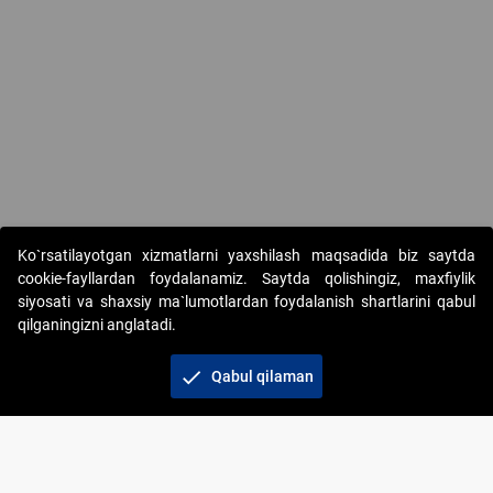
Copyright © 2017-2026. "Elektron onlayn-auksionlarni tashkil etish"
Ko`rsatilayotgan xizmatlarni yaxshilash maqsadida biz saytda
AJ. Barcha huquqlar himoyalangan
cookie-fayllardan foydalanamiz. Saytda qolishingiz, maxfiylik
siyosati va shaxsiy ma`lumotlardan foydalanish shartlarini qabul
qilganingizni anglatadi.
check
Qabul qilaman
+998 71 202-21-11
Veb-saytdagi axborot materiallaridan boshqa
shaxslar foydalanganda jamiyatning korporativ veb-