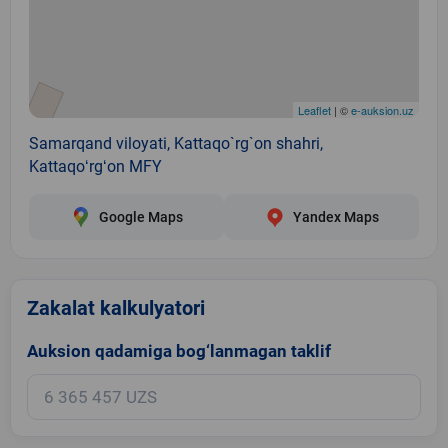
Leaflet
| ©
e-auksion.uz
Samarqand viloyati, Kattaqo`rg`on shahri,
Kattaqoʻrgʻon MFY
Google Maps
Yandex Maps
Zakalat kalkulyatori
Auksion qadamiga bog‘lanmagan taklif