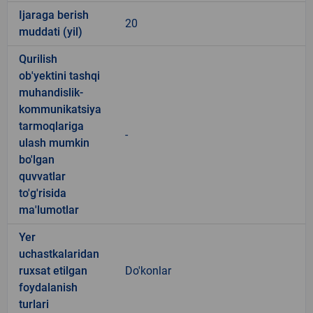
Ijaraga berish
20
muddati (yil)
Qurilish
ob'yektini tashqi
muhandislik-
kommunikatsiya
tarmoqlariga
-
ulash mumkin
bo'lgan
quvvatlar
to'g'risida
ma'lumotlar
Yer
uchastkalaridan
ruxsat etilgan
Do'konlar
foydalanish
turlari