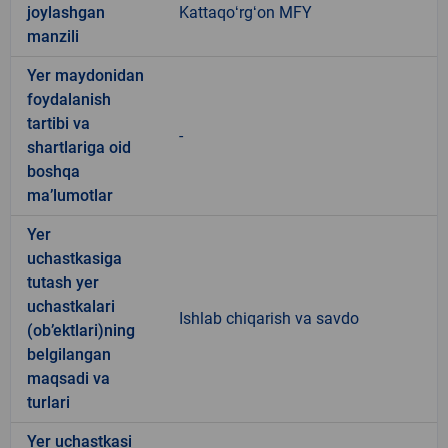
joylashgan
Kattaqoʻrgʻon MFY
manzili
Yer maydonidan
foydalanish
tartibi va
-
shartlariga oid
boshqa
ma’lumotlar
Yer
uchastkasiga
tutash yer
uchastkalari
Ishlab chiqarish va savdo
(ob’ektlari)ning
belgilangan
maqsadi va
turlari
Yer uchastkasi