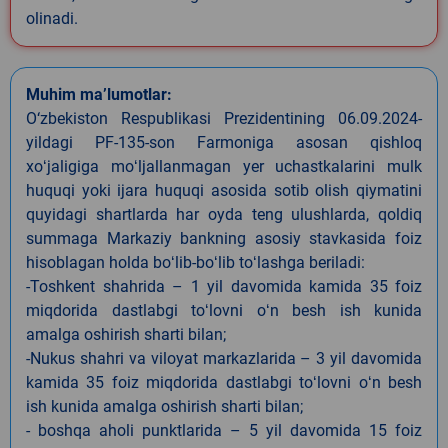
olinadi.
Muhim ma’lumotlar:
O‘zbekiston Respublikasi Prezidentining 06.09.2024-
yildagi PF-135-son Farmoniga asosan qishloq
xoʻjaligiga moʻljallanmagan yer uchastkalarini mulk
huquqi yoki ijara huquqi asosida sotib olish qiymatini
quyidagi shartlarda har oyda teng ulushlarda, qoldiq
summaga Markaziy bankning asosiy stavkasida foiz
hisoblagan holda boʻlib-boʻlib toʻlashga beriladi:
-Toshkent shahrida – 1 yil davomida kamida 35 foiz
miqdorida dastlabgi toʻlovni oʻn besh ish kunida
amalga oshirish sharti bilan;
-Nukus shahri va viloyat markazlarida – 3 yil davomida
kamida 35 foiz miqdorida dastlabgi toʻlovni oʻn besh
ish kunida amalga oshirish sharti bilan;
- boshqa aholi punktlarida – 5 yil davomida 15 foiz