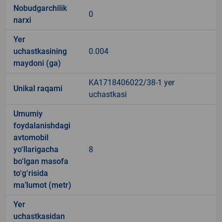
Nobudgarchilik
0
narxi
Yer
uchastkasining
0.004
maydoni (ga)
KA1718406022/38-1 yer
Unikal raqami
uchastkasi
Umumiy
foydalanishdagi
avtomobil
yo‘llarigacha
8
bo‘lgan masofa
to‘g‘risida
ma’lumot (metr)
Yer
uchastkasidan