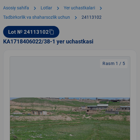
chevron_right
chevron_right
chevron_right
Asosiy sahifa
Lotlar
Yer uchastkalari
chevron_right
Tadbirkorlik va shaharsozlik uchun
24113102
Lot № 24113102
content_copy
KA1718406022/38-1 yer uchastkasi
Rasm 1 / 5