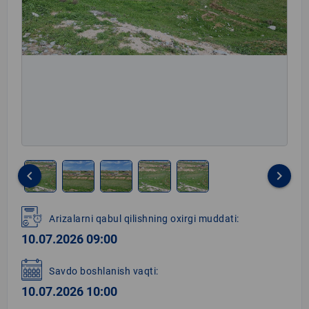
keyboard_arrow_left
keyboard_arrow_right
Item
1
Arizalarni qabul qilishning oxirgi muddati:
of
10.07.2026 09:00
5
Savdo boshlanish vaqti:
10.07.2026 10:00