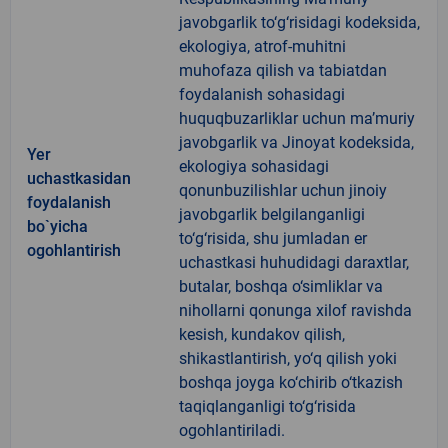
javobgarlik to‘g‘risidagi kodeksida,
ekologiya, atrof-muhitni
muhofaza qilish va tabiatdan
foydalanish sohasidagi
huquqbuzarliklar uchun ma’muriy
javobgarlik va Jinoyat kodeksida,
Yer
ekologiya sohasidagi
uchastkasidan
qonunbuzilishlar uchun jinoiy
foydalanish
javobgarlik belgilanganligi
bo`yicha
to‘g‘risida, shu jumladan er
ogohlantirish
uchastkasi huhudidagi daraxtlar,
butalar, boshqa o‘simliklar va
nihollarni qonunga xilof ravishda
kesish, kundakov qilish,
shikastlantirish, yo‘q qilish yoki
boshqa joyga ko‘chirib o‘tkazish
taqiqlanganligi to‘g‘risida
ogohlantiriladi.