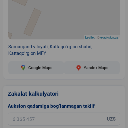
Leaflet
| ©
e-auksion.uz
Samarqand viloyati, Kattaqo`rg`on shahri,
Kattaqoʻrgʻon MFY
Google Maps
Yandex Maps
Zakalat kalkulyatori
Auksion qadamiga bog‘lanmagan taklif
UZS