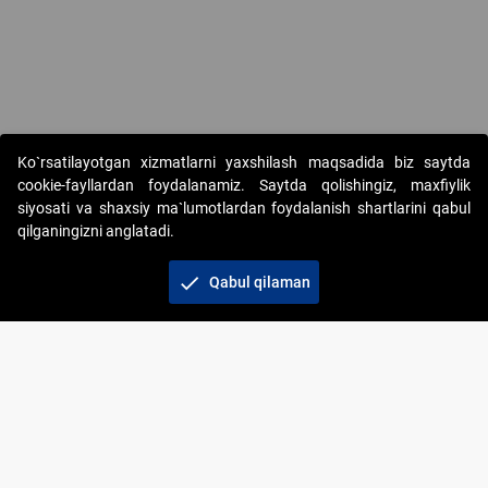
Ko`rsatilayotgan xizmatlarni yaxshilash maqsadida biz saytda
cookie-fayllardan foydalanamiz. Saytda qolishingiz, maxfiylik
siyosati va shaxsiy ma`lumotlardan foydalanish shartlarini qabul
qilganingizni anglatadi.
Copyright © 2017-2026. "Elektron onlayn-auksionlarni
tashkil etish" AJ. Barcha huquqlar himoyalangan
check
Qabul qilaman
To‘lov usullari