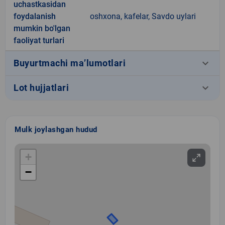
uchastkasidan
foydalanish
oshxona, kafelar, Savdo uylari
mumkin bo'lgan
faoliyat turlari
keyboard_arrow_down
Buyurtmachi ma’lumotlari
keyboard_arrow_down
Lot hujjatlari
Mulk joylashgan hudud
+
−