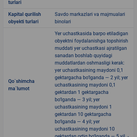
turlari
Kapital qurilish
Savdo markazlari va majmualari
obyekti turlari
binolari
Yer uchastkasida barpo etiladigan
obyektni foydalanishga topshirish
muddati yer uchastkasi ajratilgan
sanadan boshlab quyidagi
muddatlardan oshmasligi kerak:
yer uchastkasining maydoni 0,1
gektargacha bo‘lganda — 2 yil; yer
Qo`shimcha
uchastkasining maydoni 0,1
ma`lumot
gektardan 1 gektargacha
bo‘lganda — 3 yil; yer
uchastkasining maydoni 1
gektardan 10 gektargacha
bo‘lganda — 4 yil; yer
uchastkasining maydoni 10
gektardan ortiq bo‘lganda — 5 yil. -