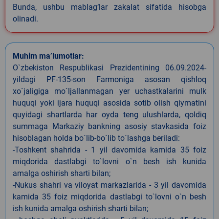
Bunda, ushbu mablag‘lar zakalat sifatida hisobga
olinadi.
Muhim ma’lumotlar:
O`zbekiston Respublikasi Prezidentining 06.09.2024-
yildagi PF-135-son Farmoniga asosan qishloq
xo`jaligiga mo`ljallanmagan yer uchastkalarini mulk
huquqi yoki ijara huquqi asosida sotib olish qiymatini
quyidagi shartlarda har oyda teng ulushlarda, qoldiq
summaga Markaziy bankning asosiy stavkasida foiz
hisoblagan holda bo`lib-bo`lib to`lashga beriladi:
-Toshkent shahrida - 1 yil davomida kamida 35 foiz
miqdorida dastlabgi to`lovni o`n besh ish kunida
amalga oshirish sharti bilan;
-Nukus shahri va viloyat markazlarida - 3 yil davomida
kamida 35 foiz miqdorida dastlabgi to`lovni o`n besh
ish kunida amalga oshirish sharti bilan;