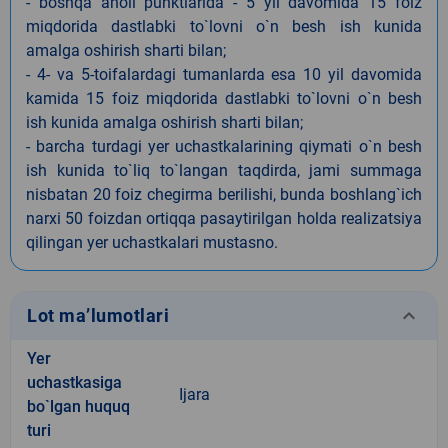
- boshqa aholi punktlarida - 5 yil davomida 15 foiz
miqdorida dastlabki to`lovni o`n besh ish kunida
amalga oshirish sharti bilan;
- 4- va 5-toifalardagi tumanlarda esa 10 yil davomida
kamida 15 foiz miqdorida dastlabki to`lovni o`n besh
ish kunida amalga oshirish sharti bilan;
- barcha turdagi yer uchastkalarining qiymati o`n besh
ish kunida to`liq to`langan taqdirda, jami summaga
nisbatan 20 foiz chegirma berilishi, bunda boshlang`ich
narxi 50 foizdan ortiqqa pasaytirilgan holda realizatsiya
qilingan yer uchastkalari mustasno.
keyboard_arrow_down
Lot ma’lumotlari
Yer
uchastkasiga
Ijara
bo`lgan huquq
turi