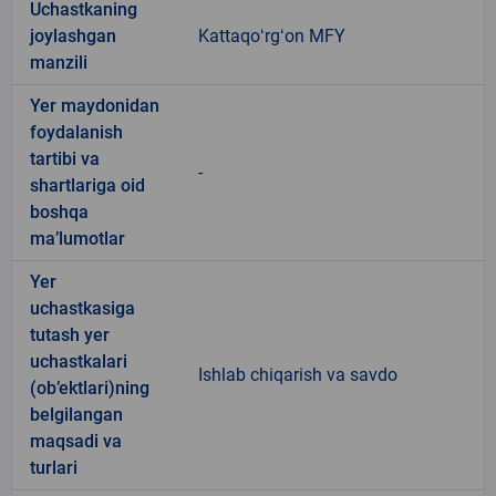
Uchastkaning
joylashgan
Kattaqoʻrgʻon MFY
manzili
Yer maydonidan
foydalanish
tartibi va
-
shartlariga oid
boshqa
ma’lumotlar
Yer
uchastkasiga
tutash yer
uchastkalari
Ishlab chiqarish va savdo
(ob’ektlari)ning
belgilangan
maqsadi va
turlari