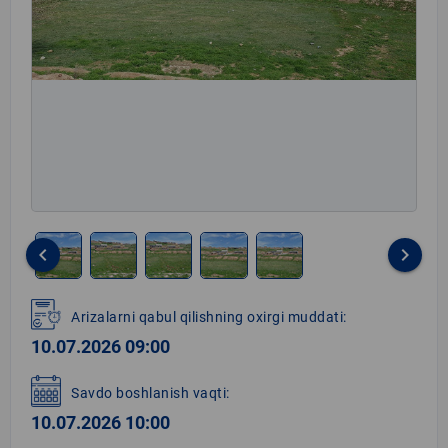
keyboard_arrow_left
keyboard_arrow_right
Item
1
Arizalarni qabul qilishning oxirgi muddati:
of
10.07.2026 09:00
5
Savdo boshlanish vaqti:
10.07.2026 10:00