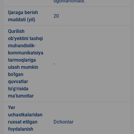
ogohlantiriladi.
Ijaraga berish
20
muddati (yil)
Qurilish
ob'yektini tashqi
muhandislik-
kommunikatsiya
tarmoqlariga
-
ulash mumkin
bo'lgan
quvvatlar
to'g'risida
ma'lumotlar
Yer
uchastkalaridan
ruxsat etilgan
Do'konlar
foydalanish