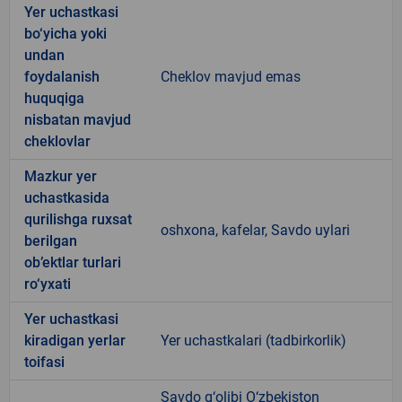
Yer uchastkasi
bo‘yicha yoki
undan
foydalanish
Cheklov mavjud emas
huquqiga
nisbatan mavjud
cheklovlar
Mazkur yer
uchastkasida
qurilishga ruxsat
oshxona, kafelar, Savdo uylari
berilgan
ob’ektlar turlari
ro‘yxati
Yer uchastkasi
kiradigan yerlar
Yer uchastkalari (tadbirkorlik)
toifasi
Savdo g‘olibi O‘zbekiston