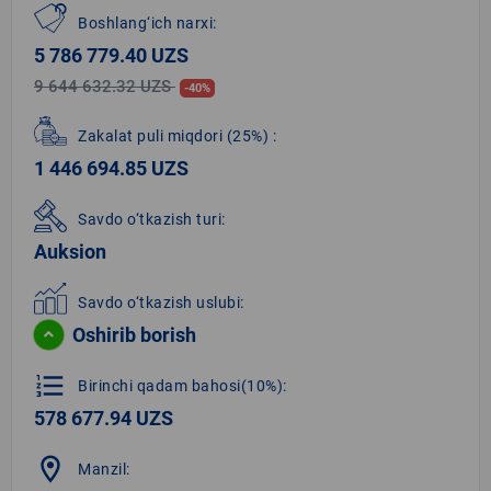
Boshlang‘ich narxi:
5 786 779.40 UZS
9 644 632.32 UZS
-40%
Zakalat puli miqdori
(25%)
:
1 446 694.85 UZS
Savdo o‘tkazish turi:
Auksion
Savdo o‘tkazish uslubi:
Oshirib borish
format_list_numbered
Birinchi qadam bahosi(10%):
578 677.94 UZS
location_on
Manzil: