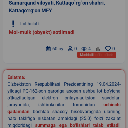
Samarqand viloyati, Kattaqo`rg`on shahri,
Kattaqoʻrgʻon MFY
priority_high
Lot holati:
Mol-mulk (obyekt) sotilmadi
60 oy
0
remove_red_eye
4
0
Muddatli bo‘lib to‘lash
Eslatma:
O‘zbekiston Respublikasi Prezidentining 19.04.2024-
yildagi PQ-162-son qaroriga asosan ushbu lot bo‘yicha
o‘tkaziladigan elektron onlayn-auksion savdolari
jarayonida, ishtirokchilar tomonidan
uchinchi
qadamdan
boshlab shaxsiy hisobvarag‘ida ularning
narx taklifiga nisbatan amaldagi (25.0) foizi zakalat
miqdoridagi
summaga ega bo‘lishlari talab etiladi
.