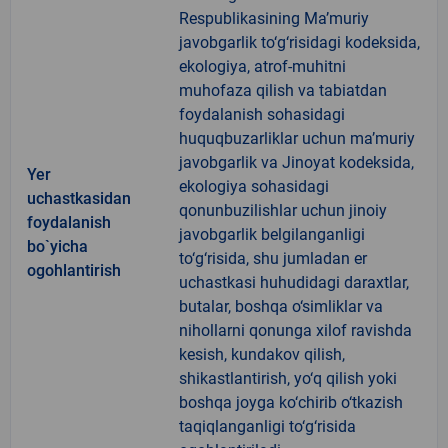
Respublikasining Ma’muriy
javobgarlik to‘g‘risidagi kodeksida,
ekologiya, atrof-muhitni
muhofaza qilish va tabiatdan
foydalanish sohasidagi
huquqbuzarliklar uchun ma’muriy
javobgarlik va Jinoyat kodeksida,
Yer
ekologiya sohasidagi
uchastkasidan
qonunbuzilishlar uchun jinoiy
foydalanish
javobgarlik belgilanganligi
bo`yicha
to‘g‘risida, shu jumladan er
ogohlantirish
uchastkasi huhudidagi daraxtlar,
butalar, boshqa o‘simliklar va
nihollarni qonunga xilof ravishda
kesish, kundakov qilish,
shikastlantirish, yo‘q qilish yoki
boshqa joyga ko‘chirib o‘tkazish
taqiqlanganligi to‘g‘risida