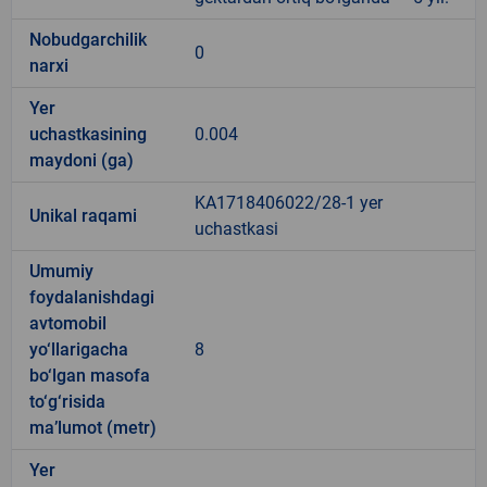
Nobudgarchilik
0
narxi
Yer
uchastkasining
0.004
maydoni (ga)
KA1718406022/28-1 yer
Unikal raqami
uchastkasi
Umumiy
foydalanishdagi
avtomobil
yo‘llarigacha
8
bo‘lgan masofa
to‘g‘risida
ma’lumot (metr)
Yer