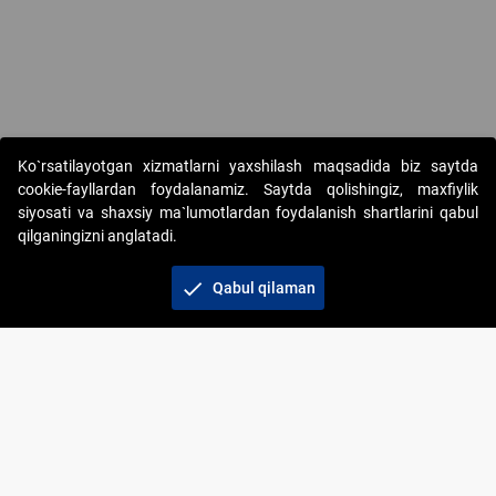
Ko`rsatilayotgan xizmatlarni yaxshilash maqsadida biz saytda
cookie-fayllardan foydalanamiz. Saytda qolishingiz, maxfiylik
siyosati va shaxsiy ma`lumotlardan foydalanish shartlarini qabul
qilganingizni anglatadi.
Copyright © 2017-2026. "Elektron onlayn-auksionlarni
tashkil etish" AJ. Barcha huquqlar himoyalangan
check
Qabul qilaman
To‘lov usullari