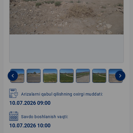
keyboard_arrow_left
keyboard_arrow_right
Item
1
Arizalarni qabul qilishning oxirgi muddati:
of
10.07.2026 09:00
8
Savdo boshlanish vaqti:
10.07.2026 10:00