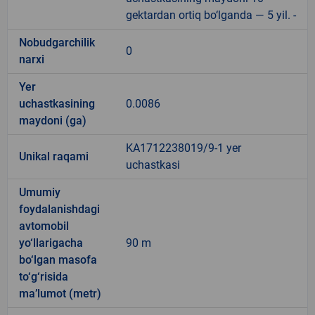
gektardan ortiq bo‘lganda — 5 yil. -
Nobudgarchilik
0
narxi
Yer
uchastkasining
0.0086
maydoni (ga)
KA1712238019/9-1 yer
Unikal raqami
uchastkasi
Umumiy
foydalanishdagi
avtomobil
yo‘llarigacha
90 m
bo‘lgan masofa
to‘g‘risida
ma’lumot (metr)