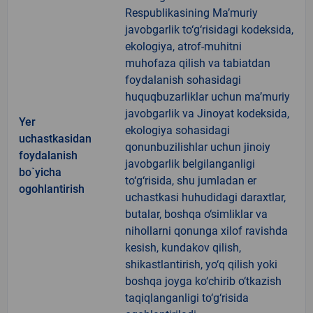
Respublikasining Ma’muriy
javobgarlik to‘g‘risidagi kodeksida,
ekologiya, atrof-muhitni
muhofaza qilish va tabiatdan
foydalanish sohasidagi
huquqbuzarliklar uchun ma’muriy
javobgarlik va Jinoyat kodeksida,
Yer
ekologiya sohasidagi
uchastkasidan
qonunbuzilishlar uchun jinoiy
foydalanish
javobgarlik belgilanganligi
bo`yicha
to‘g‘risida, shu jumladan er
ogohlantirish
uchastkasi huhudidagi daraxtlar,
butalar, boshqa o‘simliklar va
nihollarni qonunga xilof ravishda
kesish, kundakov qilish,
shikastlantirish, yo‘q qilish yoki
boshqa joyga ko‘chirib o‘tkazish
taqiqlanganligi to‘g‘risida