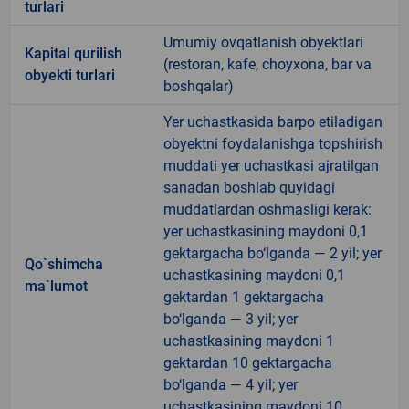
turlari
Umumiy ovqatlanish obyektlari
Kapital qurilish
(restoran, kafe, choyxona, bar va
obyekti turlari
boshqalar)
Yer uchastkasida barpo etiladigan
obyektni foydalanishga topshirish
muddati yer uchastkasi ajratilgan
sanadan boshlab quyidagi
muddatlardan oshmasligi kerak:
yer uchastkasining maydoni 0,1
gektargacha bo‘lganda — 2 yil; yer
Qo`shimcha
uchastkasining maydoni 0,1
ma`lumot
gektardan 1 gektargacha
bo‘lganda — 3 yil; yer
uchastkasining maydoni 1
gektardan 10 gektargacha
bo‘lganda — 4 yil; yer
uchastkasining maydoni 10