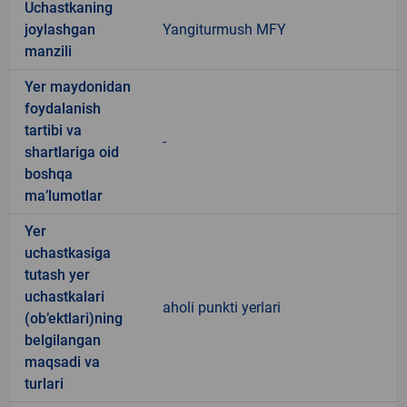
Uchastkaning
joylashgan
Yangiturmush MFY
manzili
Yer maydonidan
foydalanish
tartibi va
-
shartlariga oid
boshqa
ma’lumotlar
Yer
uchastkasiga
tutash yer
uchastkalari
aholi punkti yerlari
(ob’ektlari)ning
belgilangan
maqsadi va
turlari