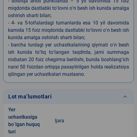
- boshqa aholi punktlarida – 5 yil davomida 15 foiz
miqdorida dastlabki toʻlovni oʻn besh ish kunida amalga
oshirish sharti bilan;
- 4- va 5-toifalardagi tumanlarda esa 10 yil davomida
kamida 15 foiz miqdorida dastlabki toʻlovni oʻn besh ish
kunida amalga oshirish sharti bilan;
- barcha turdagi yer uchastkalarining qiymati oʻn besh
ish kunida toʻliq toʻlangan taqdirda, jami summaga
nisbatan 20 foiz chegirma berilishi, bunda boshlangʻich
narxi 50 foizdan ortiqqa pasaytirilgan holda realizatsiya
qilingan yer uchastkalari mustasno.
keyboard_arrow_down
Lot ma’lumotlari
Yer
uchastkasiga
Ijara
bo`lgan huquq
turi