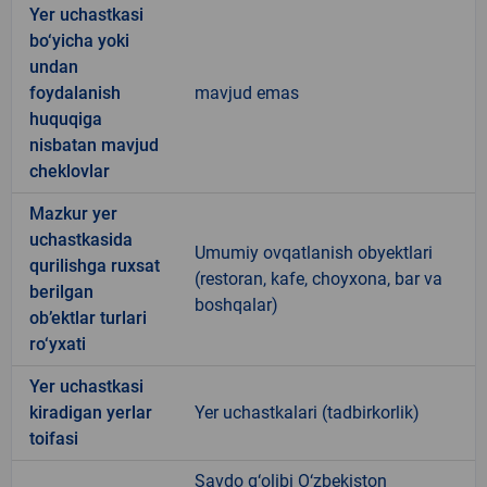
Yer uchastkasi
bo‘yicha yoki
undan
foydalanish
mavjud emas
huquqiga
nisbatan mavjud
cheklovlar
Mazkur yer
uchastkasida
Umumiy ovqatlanish obyektlari
qurilishga ruxsat
(restoran, kafe, choyxona, bar va
berilgan
boshqalar)
ob’ektlar turlari
ro‘yxati
Yer uchastkasi
kiradigan yerlar
Yer uchastkalari (tadbirkorlik)
toifasi
Savdo g‘olibi O‘zbekiston