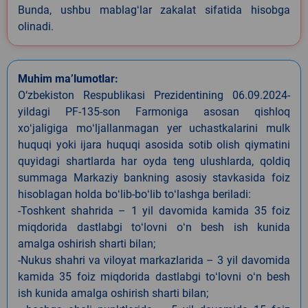
Bunda, ushbu mablagʻlar zakalat sifatida hisobga
olinadi.
Muhim ma’lumotlar:
O‘zbekiston Respublikasi Prezidentining 06.09.2024-
yildagi PF-135-son Farmoniga asosan qishloq
xoʻjaligiga moʻljallanmagan yer uchastkalarini mulk
huquqi yoki ijara huquqi asosida sotib olish qiymatini
quyidagi shartlarda har oyda teng ulushlarda, qoldiq
summaga Markaziy bankning asosiy stavkasida foiz
hisoblagan holda boʻlib-boʻlib toʻlashga beriladi:
-Toshkent shahrida – 1 yil davomida kamida 35 foiz
miqdorida dastlabgi toʻlovni oʻn besh ish kunida
amalga oshirish sharti bilan;
-Nukus shahri va viloyat markazlarida – 3 yil davomida
kamida 35 foiz miqdorida dastlabgi toʻlovni oʻn besh
ish kunida amalga oshirish sharti bilan;