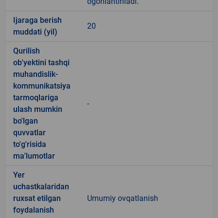
ogohlantiriladi.
Ijaraga berish
20
muddati (yil)
Qurilish
ob'yektini tashqi
muhandislik-
kommunikatsiya
tarmoqlariga
-
ulash mumkin
bo'lgan
quvvatlar
to'g'risida
ma'lumotlar
Yer
uchastkalaridan
ruxsat etilgan
Umumiy ovqatlanish
foydalanish