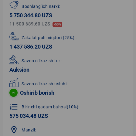
Boshlang‘ich narxi:
5 750 344.80 UZS
11 500 689.60 UZS
-50%
Zakalat puli miqdori
(25%)
:
1 437 586.20 UZS
Savdo o‘tkazish turi:
Auksion
Savdo o‘tkazish uslubi:
Oshirib borish
format_list_numbered
Birinchi qadam bahosi(10%):
575 034.48 UZS
location_on
Manzil: