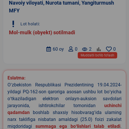
Navoiy viloyati, Nurota tumani, Yangiturmush
MFY
priority_high
Lot holati:
Mol-mulk (obyekt) sotilmadi
60 oy
0
remove_red_eye
2
0
Muddatli bo‘lib to‘lash
Eslatma:
Oʻzbekiston Respublikasi Prezidentining 19.04.2024-
yildagi PQ-162-son qaroriga asosan ushbu lot boʻyicha
oʻtkaziladigan elektron onlayn-auksion savdolari
jarayonida, ishtirokchilar tomonidan
uchinchi
qadamdan
boshlab shaxsiy hisobvaragʻida ularning
narx taklifiga nisbatan amaldagi (25.0) foizi zakalat
miqdoridagi
summaga ega boʻlishlari talab etiladi
.