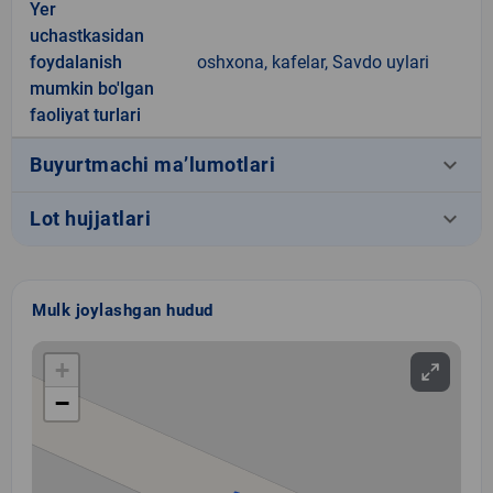
Yer
uchastkasidan
foydalanish
oshxona, kafelar, Savdo uylari
mumkin bo'lgan
faoliyat turlari
keyboard_arrow_down
Buyurtmachi ma’lumotlari
keyboard_arrow_down
Lot hujjatlari
Mulk joylashgan hudud
+
−