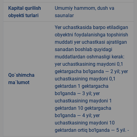
Kapital qurilish
Umumiy hammom, dush va
obyekti turlari
saunalar
Yer uchastkasida barpo etiladigan
obyektni foydalanishga topshirish
muddati yer uchastkasi ajratilgan
sanadan boshlab quyidagi
muddatlardan oshmasligi kerak:
yer uchastkasining maydoni 0,1
gektargacha bo‘lganda — 2 yil; yer
Qo`shimcha
uchastkasining maydoni 0,1
ma`lumot
gektardan 1 gektargacha
bo‘lganda — 3 yil; yer
uchastkasining maydoni 1
gektardan 10 gektargacha
bo‘lganda — 4 yil; yer
uchastkasining maydoni 10
gektardan ortiq bo‘lganda — 5 yil. -