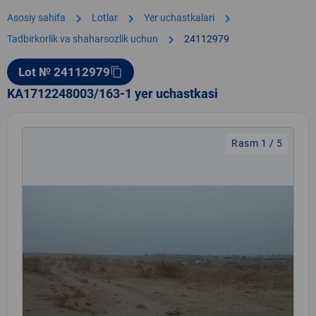
chevron_right
chevron_right
chevron_right
Asosiy sahifa
Lotlar
Yer uchastkalari
chevron_right
Tadbirkorlik va shaharsozlik uchun
24112979
Lot № 24112979
content_copy
KA1712248003/163-1 yer uchastkasi
Rasm 1 / 5