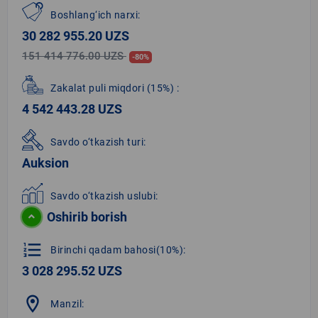
Boshlang‘ich narxi:
30 282 955.20 UZS
151 414 776.00 UZS
-80%
Zakalat puli miqdori
(15%)
:
4 542 443.28 UZS
Savdo o‘tkazish turi:
Auksion
Savdo o‘tkazish uslubi:
Oshirib borish
format_list_numbered
Birinchi qadam bahosi(10%):
3 028 295.52 UZS
location_on
Manzil: