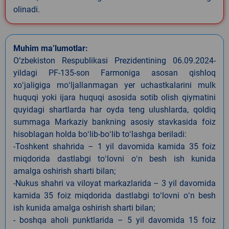
olinadi.
Muhim ma’lumotlar:
O‘zbekiston Respublikasi Prezidentining 06.09.2024-
yildagi PF-135-son Farmoniga asosan qishloq
xoʻjaligiga moʻljallanmagan yer uchastkalarini mulk
huquqi yoki ijara huquqi asosida sotib olish qiymatini
quyidagi shartlarda har oyda teng ulushlarda, qoldiq
summaga Markaziy bankning asosiy stavkasida foiz
hisoblagan holda boʻlib-boʻlib toʻlashga beriladi:
-Toshkent shahrida – 1 yil davomida kamida 35 foiz
miqdorida dastlabgi toʻlovni oʻn besh ish kunida
amalga oshirish sharti bilan;
-Nukus shahri va viloyat markazlarida – 3 yil davomida
kamida 35 foiz miqdorida dastlabgi toʻlovni oʻn besh
ish kunida amalga oshirish sharti bilan;
- boshqa aholi punktlarida – 5 yil davomida 15 foiz