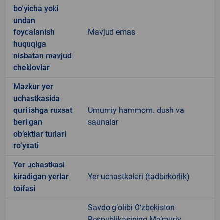
bo‘yicha yoki
undan
foydalanish
Mavjud emas
huquqiga
nisbatan mavjud
cheklovlar
Mazkur yer
uchastkasida
qurilishga ruxsat
Umumiy hammom. dush va
berilgan
saunalar
ob’ektlar turlari
ro‘yxati
Yer uchastkasi
kiradigan yerlar
Yer uchastkalari (tadbirkorlik)
toifasi
Savdo g‘olibi O‘zbekiston
Respublikasining Ma’muriy