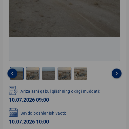
keyboard_arrow_left
keyboard_arrow_right
Item
1
Arizalarni qabul qilishning oxirgi muddati:
of
10.07.2026 09:00
5
Savdo boshlanish vaqti:
10.07.2026 10:00