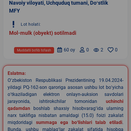
Navoiy viloyati, Uchquduq tumani, Doʻstlik
MFY
priority_high
Lot holati:
Mol-mulk (obyekt) sotilmadi
60 oy
0
remove_red_eye
2
0
Muddatli bo‘lib to‘lash
Eslatma:
Oʻzbekiston Respublikasi Prezidentining 19.04.2024-
yildagi PQ-162-son qaroriga asosan ushbu lot boʻyicha
oʻtkaziladigan elektron onlayn-auksion savdolari
jarayonida, ishtirokchilar tomonidan
uchinchi
qadamdan
boshlab shaxsiy hisobvaragʻida ularning
narx taklifiga nisbatan amaldagi (15.0) foizi zakalat
miqdoridagi
summaga ega boʻlishlari talab etiladi
.
Bunda, ushbu mablagʻlar zakalat sifatida hisobga