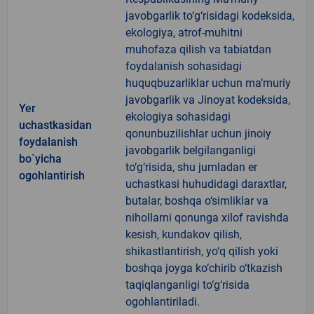
javobgarlik to‘g‘risidagi kodeksida,
ekologiya, atrof-muhitni
muhofaza qilish va tabiatdan
foydalanish sohasidagi
huquqbuzarliklar uchun ma’muriy
javobgarlik va Jinoyat kodeksida,
Yer
ekologiya sohasidagi
uchastkasidan
qonunbuzilishlar uchun jinoiy
foydalanish
javobgarlik belgilanganligi
bo`yicha
to‘g‘risida, shu jumladan er
ogohlantirish
uchastkasi huhudidagi daraxtlar,
butalar, boshqa o‘simliklar va
nihollarni qonunga xilof ravishda
kesish, kundakov qilish,
shikastlantirish, yo‘q qilish yoki
boshqa joyga ko‘chirib o‘tkazish
taqiqlanganligi to‘g‘risida
ogohlantiriladi.