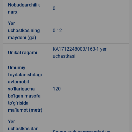
Nobudgarchilik
0
narxi
Yer
uchastkasining
0.12
maydoni (ga)
KA1712248003/163-1 yer
Unikal raqami
uchastkasi
Umumiy
foydalanishdagi
avtomobil
yo‘llarigacha
120
bo‘lgan masofa
to‘g‘risida
ma’lumot (metr)
Yer
uchastkasidan