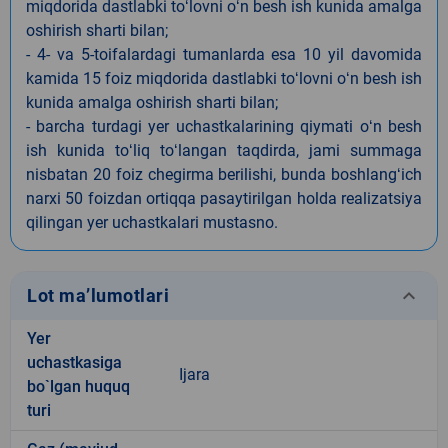
miqdorida dastlabki toʻlovni oʻn besh ish kunida amalga
oshirish sharti bilan;
- 4- va 5-toifalardagi tumanlarda esa 10 yil davomida
kamida 15 foiz miqdorida dastlabki toʻlovni oʻn besh ish
kunida amalga oshirish sharti bilan;
- barcha turdagi yer uchastkalarining qiymati oʻn besh
ish kunida toʻliq toʻlangan taqdirda, jami summaga
nisbatan 20 foiz chegirma berilishi, bunda boshlangʻich
narxi 50 foizdan ortiqqa pasaytirilgan holda realizatsiya
qilingan yer uchastkalari mustasno.
keyboard_arrow_down
Lot ma’lumotlari
Yer
uchastkasiga
Ijara
bo`lgan huquq
turi