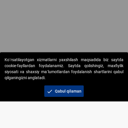
Copyright © 2017-2026. "Elektron onlayn-auksionlarni tashkil etish"
Ko`rsatilayotgan xizmatlarni yaxshilash maqsadida biz saytda
AJ. Barcha huquqlar himoyalangan
cookie-fayllardan foydalanamiz. Saytda qolishingiz, maxfiylik
siyosati va shaxsiy ma`lumotlardan foydalanish shartlarini qabul
qilganingizni anglatadi.
check
Qabul qilaman
+998 71 202-21-11
Veb-saytdagi axborot materiallaridan boshqa
shaxslar foydalanganda jamiyatning korporativ veb-
saytiga majburiy havolalar ko‘rsatilishi kerak