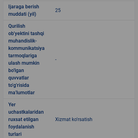
Ijaraga berish
25
muddati (yil)
Qurilish
ob'yektini tashqi
muhandislik-
kommunikatsiya
tarmoqlariga
-
ulash mumkin
bo'lgan
quvvatlar
to'g'risida
ma'lumotlar
Yer
uchastkalaridan
ruxsat etilgan
Xizmat ko'rsatish
foydalanish
turlari