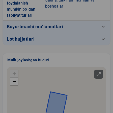
Sauna, turk hammomlari va
foydalanish
boshqalar
mumkin bo'lgan
faoliyat turlari
keyboard_arrow_down
Buyurtmachi ma’lumotlari
keyboard_arrow_down
Lot hujjatlari
Mulk joylashgan hudud
+
−