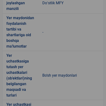
joylashgan
Doʻstlik MFY
manzili
Yer maydonidan
foydalanish
tartibi va
-
shartlariga oid
boshqa
ma’lumotlar
Yer
uchastkasiga
tutash yer
uchastkalari
Bo'sh yer maydonlari
(ob’ektlari)ning
belgilangan
maqsadi va
turlari
Yer uchastkasi