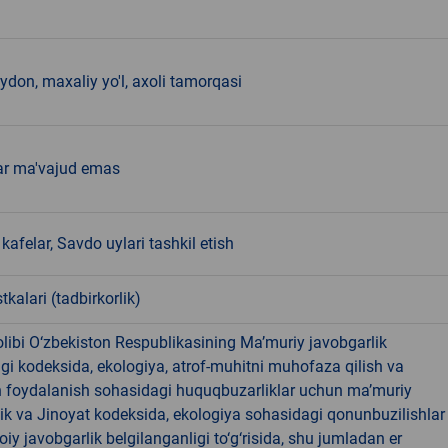
don, maxaliy yo'l, axoli tamorqasi
ar ma'vajud emas
kafelar, Savdo uylari tashkil etish
tkalari (tadbirkorlik)
libi O‘zbekiston Respublikasining Ma’muriy javobgarlik
dagi kodeksida, ekologiya, atrof-muhitni muhofaza qilish va
n foydalanish sohasidagi huquqbuzarliklar uchun ma’muriy
ik va Jinoyat kodeksida, ekologiya sohasidagi qonunbuzilishlar
oiy javobgarlik belgilanganligi to‘g‘risida, shu jumladan er