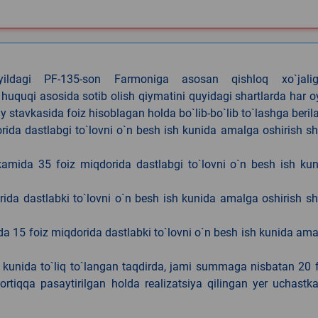
4-yildagi PF-135-son Farmoniga asosan qishloq xo`jalig
 huquqi asosida sotib olish qiymatini quyidagi shartlarda har 
tavkasida foiz hisoblagan holda bo`lib-bo`lib to`lashga berila
ida dastlabgi to`lovni o`n besh ish kunida amalga oshirish sh
kamida 35 foiz miqdorida dastlabgi to`lovni o`n besh ish ku
rida dastlabki to`lovni o`n besh ish kunida amalga oshirish sh
da 15 foiz miqdorida dastlabki to`lovni o`n besh ish kunida am
h kunida to`liq to`langan taqdirda, jami summaga nisbatan 20 
rtiqqa pasaytirilgan holda realizatsiya qilingan yer uchastka