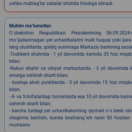
ushbu mablag‘lar zakalat sifatida hisobga olinadi.
Muhim ma’lumotlar:
O`zbekiston Respublikasi Prezidentining 06.09.202
mo`ljallanmagan yer uchastkalarini mulk huquqi yoki ijara
teng ulushlarda, qoldiq summaga Markaziy bankning asosiy s
-Toshkent shahrida - 1 yil davomida kamida 35 foiz miqdor
bilan;
-Nukus shahri va viloyat markazlarida - 3 yil davomida 
amalga oshirish sharti bilan;
- boshqa aholi punktlarida - 5 yil davomida 15 foiz miqdo
bilan;
- 4- va 5-toifalardagi tumanlarda esa 10 yil davomida kami
oshirish sharti bilan;
- barcha turdagi yer uchastkalarining qiymati o`n besh is
chegirma berilishi, bunda boshlang`ich narxi 50 foizdan o
mustasno.