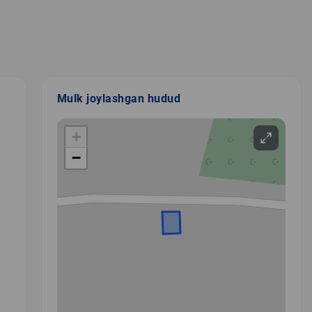
Mulk joylashgan hudud
+
−