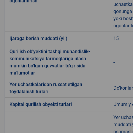
ogohlantirish
uchastkas
qonunga x
yoki bosh
ogohlanti
Ijaraga berish muddati (yil)
15
Qurilish ob'yektini tashqi muhandislik-
kommunikatsiya tarmoqlariga ulash
-
mumkin bo'lgan quvvatlar to'g'risida
ma'lumotlar
Yer uchastkalaridan ruxsat etilgan
Do'konlar
foydalanish turlari
Kapital qurilish obyekti turlari
Umumiy ov
Yer uchas
muddati 
oshmasli