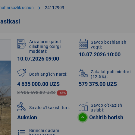
chevron_right
shaharsozlik uchun
24112909
astkasi
Arizalarni qabul
Savdo boshlanish
qilishning oxirgi
vaqti:
muddati:
10.07.2026 10:00
10.07.2026 09:00
Zakalat puli miqdori
Boshlang‘ich narxi:
(12.5%)
:
4 635 000.00 UZS
579 375.00 UZS
8 906 698.82 UZS
-48%
Savdo o‘tkazish
Savdo o‘tkazish turi:
uslubi:
Auksion
Oshirib borish
Birinchi qadam
format_list_numbered