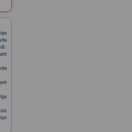
iga
oyda
di:
arti
nida
arti
alga
foiz
lari