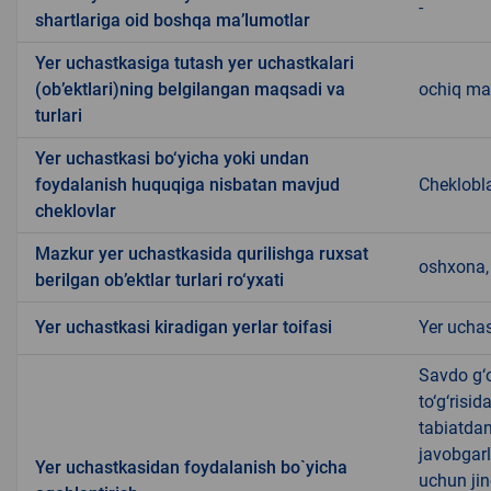
-
shartlariga oid boshqa ma’lumotlar
Yer uchastkasiga tutash yer uchastkalari
(ob’ektlari)ning belgilangan maqsadi va
ochiq may
turlari
Yer uchastkasi bo‘yicha yoki undan
foydalanish huquqiga nisbatan mavjud
Cheklobl
cheklovlar
Mazkur yer uchastkasida qurilishga ruxsat
oshxona, 
berilgan ob’ektlar turlari ro‘yxati
Yer uchastkasi kiradigan yerlar toifasi
Yer uchas
Savdo g‘o
to‘g‘risi
tabiatda
javobgarl
Yer uchastkasidan foydalanish bo`yicha
uchun jin