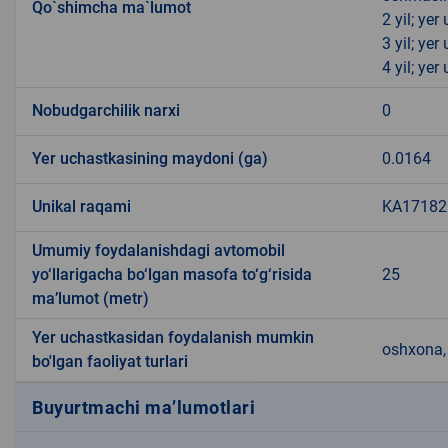
Qo`shimcha ma`lumot
2 yil; ye
3 yil; ye
4 yil; ye
Nobudgarchilik narxi
0
Yer uchastkasining maydoni (ga)
0.0164
Unikal raqami
KA171821
Umumiy foydalanishdagi avtomobil
yo‘llarigacha bo‘lgan masofa to‘g‘risida
25
ma’lumot (metr)
Yer uchastkasidan foydalanish mumkin
oshxona, 
bo'lgan faoliyat turlari
Buyurtmachi ma’lumotlari