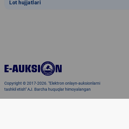
Lot hujjatlari
Copyright © 2017-2026. "Elektron onlayn-auksionlarni
tashkil etish" AJ. Barcha huquqlar himoyalangan