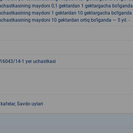
r uchastkasining maydoni 0,1 gektardan 1 gektargacha bo‘lgand
r uchastkasining maydoni 1 gektardan 10 gektargacha bo‘lganda
r uchastkasining maydoni 10 gektardan ortiq bo‘lganda — 5 yil. -
6043/14-1 yer uchastkasi
kafelar, Savdo uylari
k