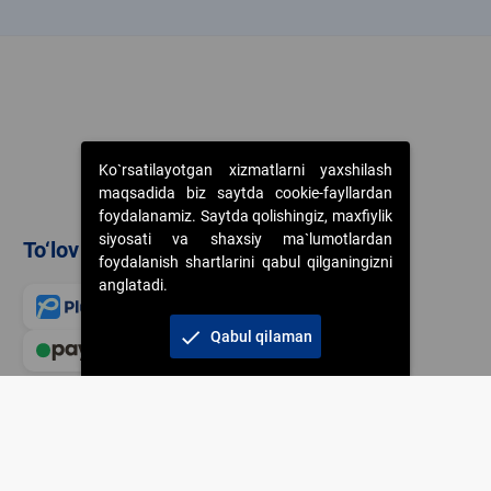
k
Ko`rsatilayotgan xizmatlarni yaxshilash
maqsadida biz saytda cookie-fayllardan
foydalanamiz. Saytda qolishingiz, maxfiylik
siyosati va shaxsiy ma`lumotlardan
To‘lov usullari
foydalanish shartlarini qabul qilganingizni
anglatadi.
check
Qabul qilaman
Veb-saytdagi axborot m
jamiyatning korporativ 