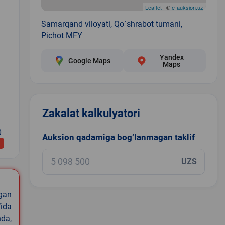
Leaflet
| ©
e-auksion.uz
Samarqand viloyati, Qo`shrabot tumani,
Pichot MFY
Yandex
Google Maps
Maps
Zakalat kalkulyatori
0
Auksion qadamiga bog‘lanmagan taklif
UZS
igan
ida
nda,