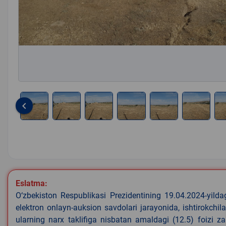
keyboard_arrow_left
Item
1
of
8
Eslatma:
O‘zbekiston Respublikasi Prezidentining 19.04.2024-yild
elektron onlayn-auksion savdolari jarayonida, ishtirokchi
ularning narx taklifiga nisbatan amaldagi (12.5) foizi z