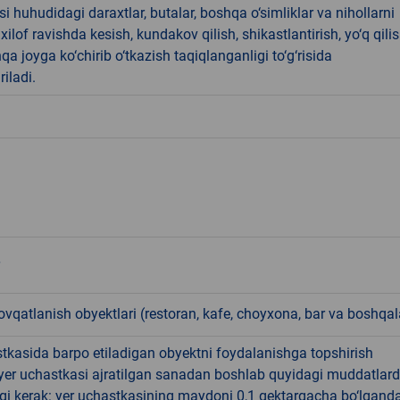
i huhudidagi daraxtlar, butalar, boshqa o‘simliklar va nihollarni
ilof ravishda kesish, kundakov qilish, shikastlantirish, yo‘q qili
qa joyga ko‘chirib o‘tkazish taqiqlanganligi to‘g‘risida
riladi.
qatlanish obyektlari (restoran, kafe, choyxona, bar va boshqal
tkasida barpo etiladigan obyektni foydalanishga topshirish
yer uchastkasi ajratilgan sanadan boshlab quyidagi muddatlar
gi kerak: yer uchastkasining maydoni 0,1 gektargacha bo‘lgand