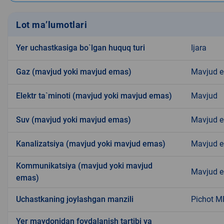
Lot ma’lumotlari
Yer uchastkasiga bo`lgan huquq turi
Ijara
Gaz (mavjud yoki mavjud emas)
Mavjud 
Elektr ta`minoti (mavjud yoki mavjud emas)
Mavjud
Suv (mavjud yoki mavjud emas)
Mavjud 
Kanalizatsiya (mavjud yoki mavjud emas)
Mavjud 
Kommunikatsiya (mavjud yoki mavjud
Mavjud 
emas)
Uchastkaning joylashgan manzili
Pichot M
Yer maydonidan foydalanish tartibi va