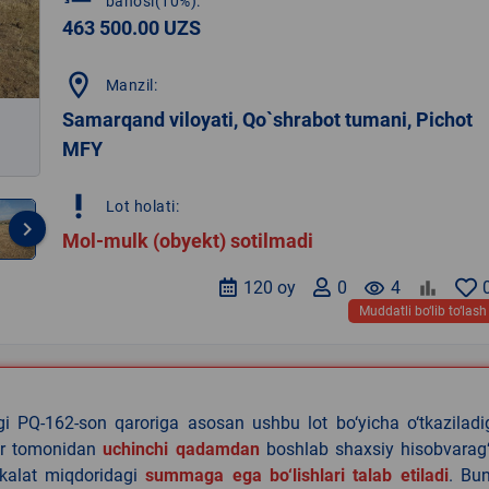
bahosi(10%):
463 500.00 UZS
location_on
Manzil:
Samarqand viloyati, Qo`shrabot tumani, Pichot
MFY
priority_high
Lot holati:
keyboard_arrow_right
Mol-mulk (obyekt) sotilmadi
120 oy
0
remove_red_eye
4
Muddatli bo‘lib to‘lash
agi PQ-162-son qaroriga asosan ushbu lot bo‘yicha o‘tkazilad
lar tomonidan
uchinchi qadamdan
boshlab shaxsiy hisobvarag‘
akalat miqdoridagi
summaga ega bo‘lishlari talab etiladi
. Bu