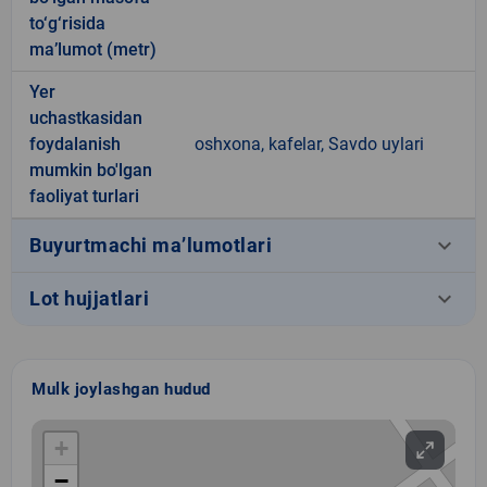
to‘g‘risida
ma’lumot (metr)
Yer
uchastkasidan
foydalanish
oshxona, kafelar, Savdo uylari
mumkin bo'lgan
faoliyat turlari
keyboard_arrow_down
Buyurtmachi ma’lumotlari
keyboard_arrow_down
Lot hujjatlari
Mulk joylashgan hudud
+
−