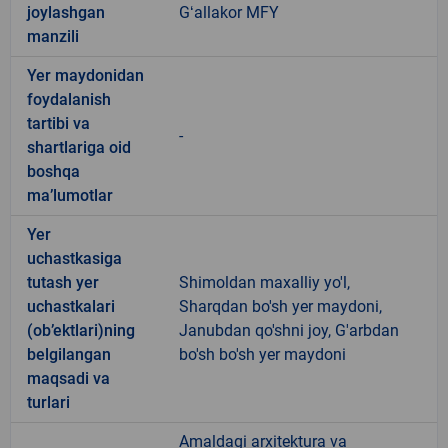
joylashgan
Gʻallakor MFY
manzili
Yer maydonidan
foydalanish
tartibi va
-
shartlariga oid
boshqa
ma’lumotlar
Yer
uchastkasiga
tutash yer
Shimoldan maxalliy yo'l,
uchastkalari
Sharqdan bo'sh yer maydoni,
(ob’ektlari)ning
Janubdan qo'shni joy, G'arbdan
belgilangan
bo'sh bo'sh yer maydoni
maqsadi va
turlari
Amaldagi arxitektura va