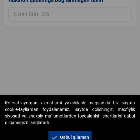
Copyright © 2017-2026. "Elektron onlayn-auksionlarni tashkil etish"
Ko`rsatilayotgan xizmatlarni yaxshilash maqsadida biz saytda
AJ. Barcha huquqlar himoyalangan
cookie-fayllardan foydalanamiz. Saytda qolishingiz, maxfiylik
siyosati va shaxsiy ma`lumotlardan foydalanish shartlarini qabul
qilganingizni anglatadi.
check
Qabul qilaman