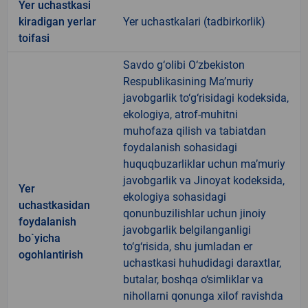
Yer uchastkasi
kiradigan yerlar
Yer uchastkalari (tadbirkorlik)
toifasi
Savdo g‘olibi O‘zbekiston
Respublikasining Ma’muriy
javobgarlik to‘g‘risidagi kodeksida,
ekologiya, atrof-muhitni
muhofaza qilish va tabiatdan
foydalanish sohasidagi
huquqbuzarliklar uchun ma’muriy
javobgarlik va Jinoyat kodeksida,
Yer
ekologiya sohasidagi
uchastkasidan
qonunbuzilishlar uchun jinoiy
foydalanish
javobgarlik belgilanganligi
bo`yicha
to‘g‘risida, shu jumladan er
ogohlantirish
uchastkasi huhudidagi daraxtlar,
butalar, boshqa o‘simliklar va
nihollarni qonunga xilof ravishda