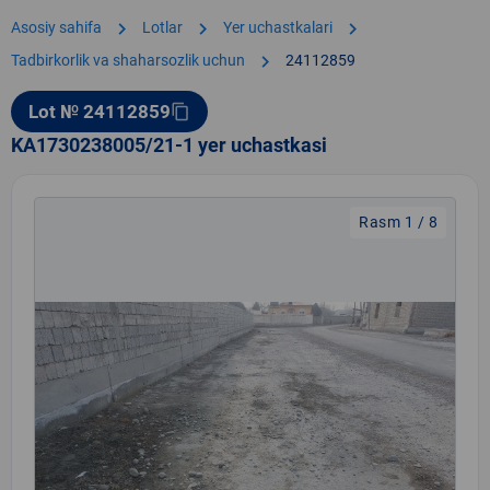
chevron_right
chevron_right
chevron_right
Asosiy sahifa
Lotlar
Yer uchastkalari
chevron_right
Tadbirkorlik va shaharsozlik uchun
24112859
Lot № 24112859
content_copy
KA1730238005/21-1 yer uchastkasi
Rasm 1 / 8