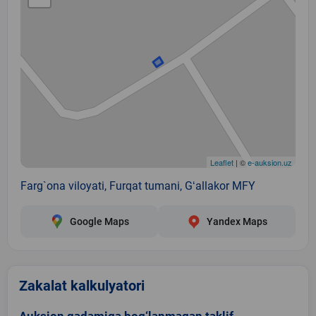
Leaflet
| ©
e-auksion.uz
Farg`ona viloyati, Furqat tumani, Gʻallakor MFY
Google Maps
Yandex Maps
Zakalat kalkulyatori
Auksion qadamiga bog‘lanmagan taklif