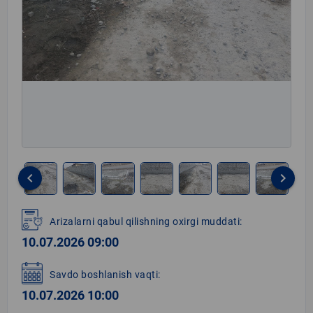
keyboard_arrow_left
keyboard_arrow_right
Item
1
Arizalarni qabul qilishning oxirgi muddati:
of
10.07.2026 09:00
8
Savdo boshlanish vaqti:
10.07.2026 10:00