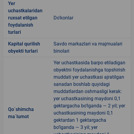
Yer
uchastkalaridan
ruxsat etilgan
Do'konlar
foydalanish
turlari
Kapital qurilish
Savdo markazlari va majmualari
obyekti turlari
binolari
Yer uchastkasida barpo etiladigan
obyektni foydalanishga topshirish
muddati yer uchastkasi ajratilgan
sanadan boshlab quyidagi
muddatlardan oshmasligi kerak:
yer uchastkasining maydoni 0,1
gektargacha bo‘lganda — 2 yil; yer
Qo`shimcha
uchastkasining maydoni 0,1
ma`lumot
gektardan 1 gektargacha
bo‘lganda — 3 yil; yer