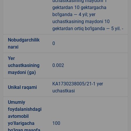
uchastkasining maydoni 1
gektardan 10 gektargacha
bo‘lganda — 4 yil; yer
uchastkasining maydoni 10
gektardan ortiq bo‘lganda — 5 yil. -
Nobudgarchilik
0
narxi
Yer
uchastkasining
0.002
maydoni (ga)
KA1730238005/21-1 yer
Unikal raqami
uchastkasi
Umumiy
foydalanishdagi
avtomobil
yo‘llarigacha
100
bo‘lgan masofa