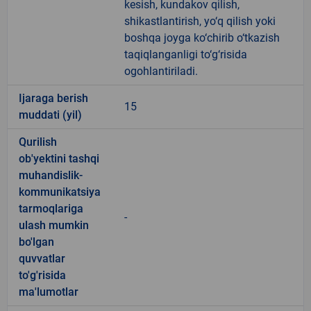
kesish, kundakov qilish,
shikastlantirish, yo‘q qilish yoki
boshqa joyga ko‘chirib o‘tkazish
taqiqlanganligi to‘g‘risida
ogohlantiriladi.
Ijaraga berish
15
muddati (yil)
Qurilish
ob'yektini tashqi
muhandislik-
kommunikatsiya
tarmoqlariga
-
ulash mumkin
bo'lgan
quvvatlar
to'g'risida
ma'lumotlar