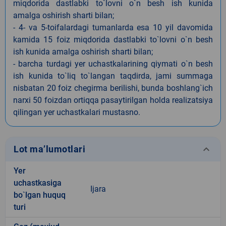
miqdorida dastlabki to`lovni o`n besh ish kunida
amalga oshirish sharti bilan;
- 4- va 5-toifalardagi tumanlarda esa 10 yil davomida
kamida 15 foiz miqdorida dastlabki to`lovni o`n besh
ish kunida amalga oshirish sharti bilan;
- barcha turdagi yer uchastkalarining qiymati o`n besh
ish kunida to`liq to`langan taqdirda, jami summaga
nisbatan 20 foiz chegirma berilishi, bunda boshlang`ich
narxi 50 foizdan ortiqqa pasaytirilgan holda realizatsiya
qilingan yer uchastkalari mustasno.
keyboard_arrow_down
Lot ma’lumotlari
Yer
uchastkasiga
Ijara
bo`lgan huquq
turi