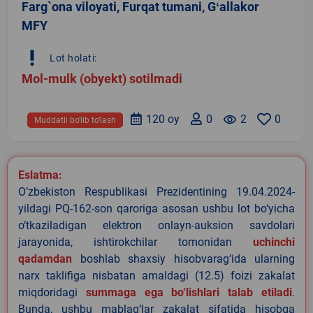
Farg`ona viloyati, Furqat tumani, Gʻallakor
MFY
priority_high
Lot holati:
Mol-mulk (obyekt) sotilmadi
120 oy
0
remove_red_eye
2
0
Muddatli bo‘lib to‘lash
Eslatma:
O‘zbekiston Respublikasi Prezidentining 19.04.2024-
yildagi PQ-162-son qaroriga asosan ushbu lot bo‘yicha
o‘tkaziladigan elektron onlayn-auksion savdolari
jarayonida, ishtirokchilar tomonidan
uchinchi
qadamdan
boshlab shaxsiy hisobvarag‘ida ularning
narx taklifiga nisbatan amaldagi (12.5) foizi zakalat
miqdoridagi
summaga ega bo‘lishlari talab etiladi
.
Bunda, ushbu mablag‘lar zakalat sifatida hisobga