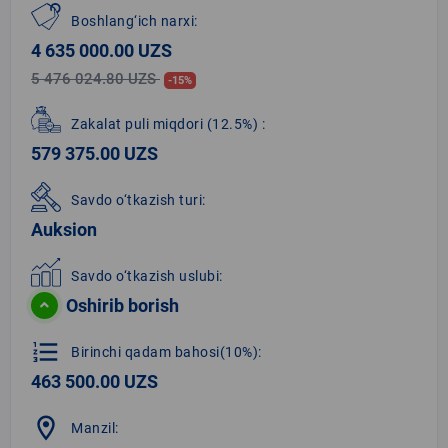
Boshlang‘ich narxi:
4 635 000.00 UZS
5 476 024.80 UZS
-15%
Zakalat puli miqdori
(12.5%)
:
579 375.00 UZS
Savdo o‘tkazish turi:
Auksion
Savdo o‘tkazish uslubi:
Oshirib borish
format_list_numbered
Birinchi qadam bahosi(10%):
463 500.00 UZS
location_on
Manzil: