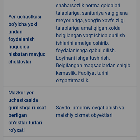
shaharsozlik norma qoidalari
talablariga, sanitariya va gigiena
Yer uchastkasi
me’yorlariga, yong‘in xavfsizligi
bo‘yicha yoki
talablariga amal qilgan xolda
undan
belgilangan vaqt ichida qurilish
foydalanish
ishlarini amalga oshirib,
huquqiga
foydalanishga qabul qilish.
nisbatan mavjud
Loyihani ishga tushirish.
cheklovlar
Belgilangan maqsadlardan chiqib
kemaslik. Faoliyat turini
o'zgartirmaslik.
Mazkur yer
uchastkasida
qurilishga ruxsat
Savdo. umumiy ovqatlanish va
berilgan
maishiy xizmat obyektlari
ob’ektlar turlari
ro‘yxati