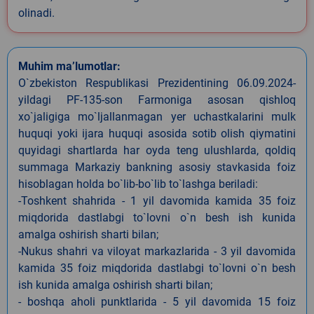
olinadi.
Muhim ma’lumotlar:
O`zbekiston Respublikasi Prezidentining 06.09.2024-
yildagi PF-135-son Farmoniga asosan qishloq
xo`jaligiga mo`ljallanmagan yer uchastkalarini mulk
huquqi yoki ijara huquqi asosida sotib olish qiymatini
quyidagi shartlarda har oyda teng ulushlarda, qoldiq
summaga Markaziy bankning asosiy stavkasida foiz
hisoblagan holda bo`lib-bo`lib to`lashga beriladi:
-Toshkent shahrida - 1 yil davomida kamida 35 foiz
miqdorida dastlabgi to`lovni o`n besh ish kunida
amalga oshirish sharti bilan;
-Nukus shahri va viloyat markazlarida - 3 yil davomida
kamida 35 foiz miqdorida dastlabgi to`lovni o`n besh
ish kunida amalga oshirish sharti bilan;
- boshqa aholi punktlarida - 5 yil davomida 15 foiz