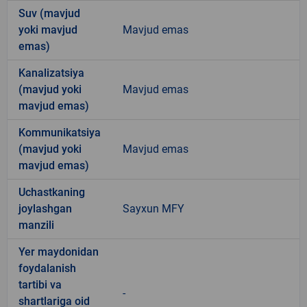
Suv (mavjud
yoki mavjud
Mavjud emas
emas)
Kanalizatsiya
(mavjud yoki
Mavjud emas
mavjud emas)
Kommunikatsiya
(mavjud yoki
Mavjud emas
mavjud emas)
Uchastkaning
joylashgan
Sayxun MFY
manzili
Yer maydonidan
foydalanish
tartibi va
-
shartlariga oid