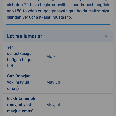
nisbatan 20 foiz chegirma berilishi, bunda boshlang`ich
narxi 50 foizdan ortiqqa pasaytirilgan holda realizatsiya
qilingan yer uchastkalari mustasno.
keyboard_arrow_down
Lot ma’lumotlari
Yer
uchastkasiga
Mulk
bo`lgan huquq
turi
Gaz (mavjud
yoki mavjud
Mavjud
emas)
Elektr ta`minoti
(mavjud yoki
Mavjud
mavjud emas)