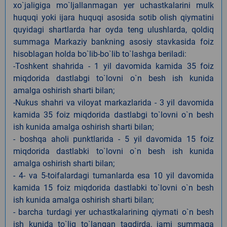
xo`jaligiga mo`ljallanmagan yer uchastkalarini mulk
huquqi yoki ijara huquqi asosida sotib olish qiymatini
quyidagi shartlarda har oyda teng ulushlarda, qoldiq
summaga Markaziy bankning asosiy stavkasida foiz
hisoblagan holda bo`lib-bo`lib to`lashga beriladi:
-Toshkent shahrida - 1 yil davomida kamida 35 foiz
miqdorida dastlabgi to`lovni o`n besh ish kunida
amalga oshirish sharti bilan;
-Nukus shahri va viloyat markazlarida - 3 yil davomida
kamida 35 foiz miqdorida dastlabgi to`lovni o`n besh
ish kunida amalga oshirish sharti bilan;
- boshqa aholi punktlarida - 5 yil davomida 15 foiz
miqdorida dastlabki to`lovni o`n besh ish kunida
amalga oshirish sharti bilan;
- 4- va 5-toifalardagi tumanlarda esa 10 yil davomida
kamida 15 foiz miqdorida dastlabki to`lovni o`n besh
ish kunida amalga oshirish sharti bilan;
- barcha turdagi yer uchastkalarining qiymati o`n besh
ish kunida to`liq to`langan taqdirda, jami summaga