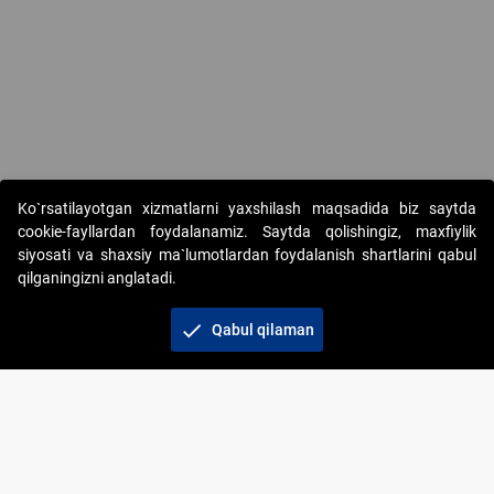
Copyright © 2017-2026. "Elektron onlayn-auksionlarni tashkil etish"
Ko`rsatilayotgan xizmatlarni yaxshilash maqsadida biz saytda
AJ. Barcha huquqlar himoyalangan
cookie-fayllardan foydalanamiz. Saytda qolishingiz, maxfiylik
siyosati va shaxsiy ma`lumotlardan foydalanish shartlarini qabul
qilganingizni anglatadi.
check
Qabul qilaman
+998 71 202-21-11
Veb-saytdagi axborot materiallaridan boshqa
shaxslar foydalanganda jamiyatning korporativ veb-
saytiga majburiy havolalar ko‘rsatilishi kerak