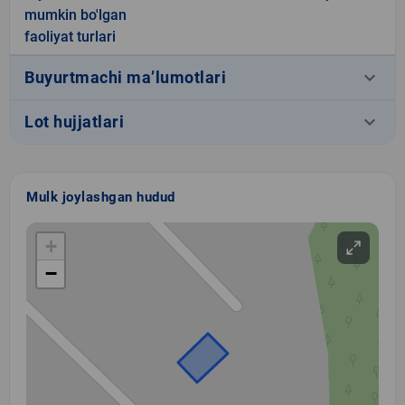
mumkin bo'lgan
faoliyat turlari
keyboard_arrow_down
Buyurtmachi ma’lumotlari
keyboard_arrow_down
Lot hujjatlari
Mulk joylashgan hudud
+
−