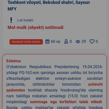
Toshkent viloyati, Bekobod shahri, Sayxun
MFY
priority_high
Lot holati:
Mol-mulk (obyekt) sotilmadi
60 oy
0
remove_red_eye
29
0
Muddatli bo‘lib to‘lash
Eslatma:
O‘zbekiston Respublikasi Prezidentining 19.04.2024-
yildagi PQ-162-son qaroriga asosan ushbu lot bo‘yicha
o‘tkaziladigan elektron onlayn-auksion savdolari
jarayonida, ishtirokchilar tomonidan
uchinchi
qadamdan
boshlab shaxsiy hisobvarag‘ida ularning
narx taklifiga nisbatan amaldagi (15.0) foizi zakalat
miqdoridagi
summaga ega bo‘lishlari talab etiladi
.
Bunda, ushbu mablag‘lar zakalat sifatida hisobga