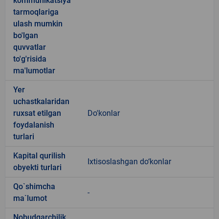
kommunikatsiya
tarmoqlariga
ulash mumkin
bo'lgan
quvvatlar
to'g'risida
ma'lumotlar
Yer
uchastkalaridan
ruxsat etilgan
Do'konlar
foydalanish
turlari
Kapital qurilish
Ixtisoslashgan do‘konlar
obyekti turlari
Qo`shimcha
-
ma`lumot
Nobudgarchilik