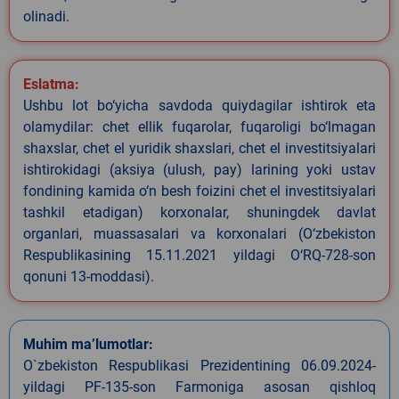
olinadi.
Eslatma:
Ushbu lot bo‘yicha savdoda quiydagilar ishtirok eta
olamydilar: chet ellik fuqarolar, fuqaroligi bo‘lmagan
shaxslar, chet el yuridik shaxslari, chet el investitsiyalari
ishtirokidagi (aksiya (ulush, pay) larining yoki ustav
fondining kamida o‘n besh foizini chet el investitsiyalari
tashkil etadigan) korxonalar, shuningdek davlat
organlari, muassasalari va korxonalari (O‘zbekiston
Respublikasining 15.11.2021 yildagi O‘RQ-728-son
qonuni 13-moddasi).
Muhim ma’lumotlar:
O`zbekiston Respublikasi Prezidentining 06.09.2024-
yildagi PF-135-son Farmoniga asosan qishloq