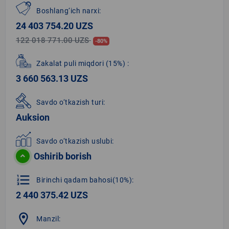
Boshlang‘ich narxi:
24 403 754.20 UZS
122 018 771.00 UZS
-80%
Zakalat puli miqdori
(15%)
:
3 660 563.13 UZS
Savdo o‘tkazish turi:
Auksion
Savdo o‘tkazish uslubi:
Oshirib borish
format_list_numbered
Birinchi qadam bahosi(10%):
2 440 375.42 UZS
location_on
Manzil: