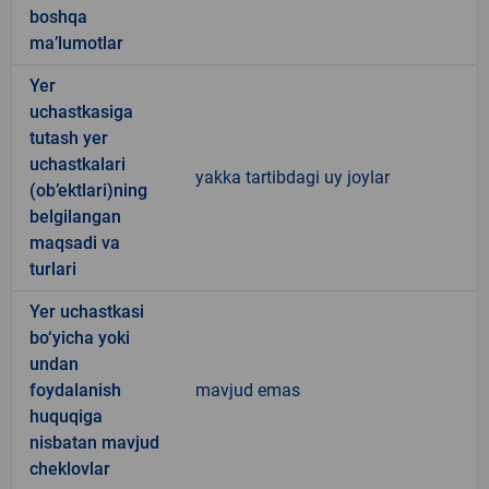
boshqa
ma’lumotlar
Yer
uchastkasiga
tutash yer
uchastkalari
yakka tartibdagi uy joylar
(ob’ektlari)ning
belgilangan
maqsadi va
turlari
Yer uchastkasi
bo‘yicha yoki
undan
foydalanish
mavjud emas
huquqiga
nisbatan mavjud
cheklovlar