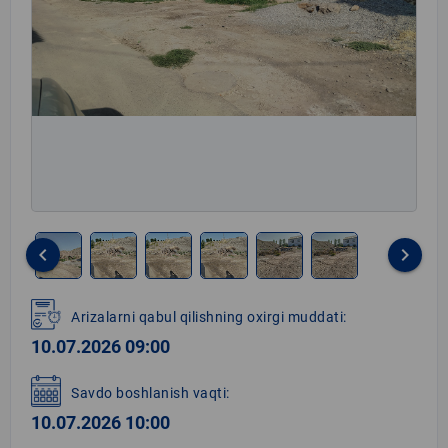
keyboard_arrow_left
keyboard_arrow_right
Item
1
Arizalarni qabul qilishning oxirgi muddati:
of
10.07.2026 09:00
6
Savdo boshlanish vaqti:
10.07.2026 10:00