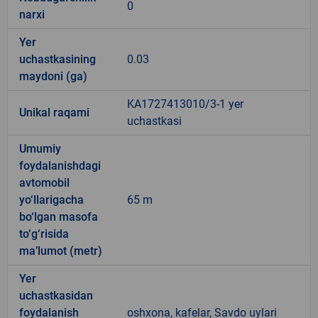
0
narxi
Yer
uchastkasining
0.03
maydoni (ga)
KA1727413010/3-1 yer
Unikal raqami
uchastkasi
Umumiy
foydalanishdagi
avtomobil
yo‘llarigacha
65 m
bo‘lgan masofa
to‘g‘risida
ma’lumot (metr)
Yer
uchastkasidan
foydalanish
oshxona, kafelar, Savdo uylari