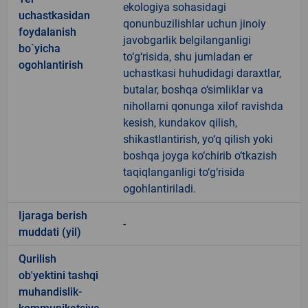
ekologiya sohasidagi
uchastkasidan
qonunbuzilishlar uchun jinoiy
foydalanish
javobgarlik belgilanganligi
bo`yicha
to‘g‘risida, shu jumladan er
ogohlantirish
uchastkasi huhudidagi daraxtlar,
butalar, boshqa o‘simliklar va
nihollarni qonunga xilof ravishda
kesish, kundakov qilish,
shikastlantirish, yo‘q qilish yoki
boshqa joyga ko‘chirib o‘tkazish
taqiqlanganligi to‘g‘risida
ogohlantiriladi.
Ijaraga berish
-
muddati (yil)
Qurilish
ob'yektini tashqi
muhandislik-