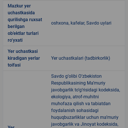
Mazkur yer
uchastkasida
qurilishga ruxsat
oshxona, kafelar, Savdo uylari
berilgan
ob’ektlar turlari
ro‘yxati
Yer uchastkasi
kiradigan yerlar
Yer uchastkalari (tadbirkorlik)
toifasi
Savdo g‘olibi O‘zbekiston
Respublikasining Ma’muriy
javobgarlik to‘g‘risidagi kodeksida,
ekologiya, atrof-muhitni
muhofaza qilish va tabiatdan
foydalanish sohasidagi
huquqbuzarliklar uchun ma’muriy
javobgarlik va Jinoyat kodeksida,
Yer