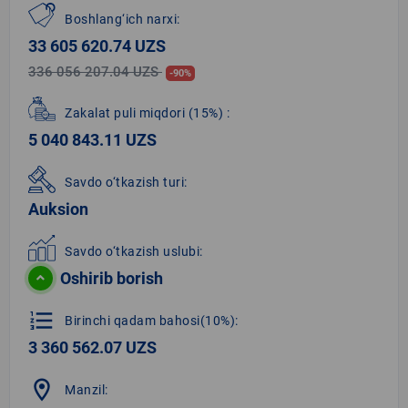
Boshlang‘ich narxi:
33 605 620.74 UZS
336 056 207.04 UZS
-90%
Zakalat puli miqdori
(15%)
:
5 040 843.11 UZS
Savdo o‘tkazish turi:
Auksion
Savdo o‘tkazish uslubi:
Oshirib borish
format_list_numbered
Birinchi qadam bahosi(10%):
3 360 562.07 UZS
location_on
Manzil: