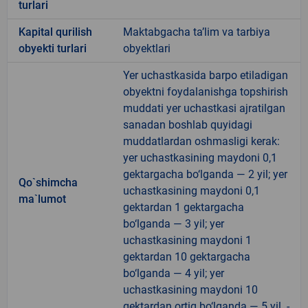
turlari
Kapital qurilish
Maktabgacha ta’lim va tarbiya
obyekti turlari
obyektlari
Yer uchastkasida barpo etiladigan
obyektni foydalanishga topshirish
muddati yer uchastkasi ajratilgan
sanadan boshlab quyidagi
muddatlardan oshmasligi kerak:
yer uchastkasining maydoni 0,1
gektargacha bo‘lganda — 2 yil; yer
Qo`shimcha
uchastkasining maydoni 0,1
ma`lumot
gektardan 1 gektargacha
bo‘lganda — 3 yil; yer
uchastkasining maydoni 1
gektardan 10 gektargacha
bo‘lganda — 4 yil; yer
uchastkasining maydoni 10
gektardan ortiq bo‘lganda — 5 yil. -