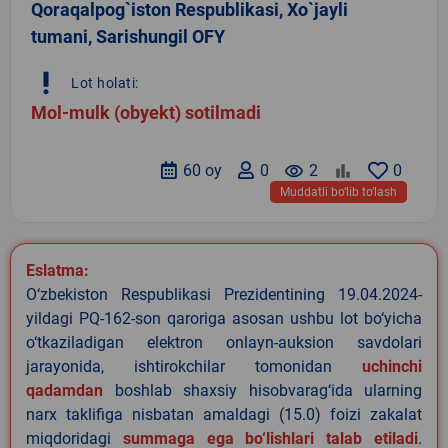
Qoraqalpog`iston Respublikasi, Xo`jayli
tumani, Sarishungil OFY
priority_high
Lot holati:
Mol-mulk (obyekt) sotilmadi
60 oy
0
remove_red_eye
2
0
Muddatli bo‘lib to‘lash
Eslatma:
O‘zbekiston Respublikasi Prezidentining 19.04.2024-
yildagi PQ-162-son qaroriga asosan ushbu lot bo‘yicha
o‘tkaziladigan elektron onlayn-auksion savdolari
jarayonida, ishtirokchilar tomonidan
uchinchi
qadamdan
boshlab shaxsiy hisobvarag‘ida ularning
narx taklifiga nisbatan amaldagi (15.0) foizi zakalat
miqdoridagi
summaga ega bo‘lishlari talab etiladi
.