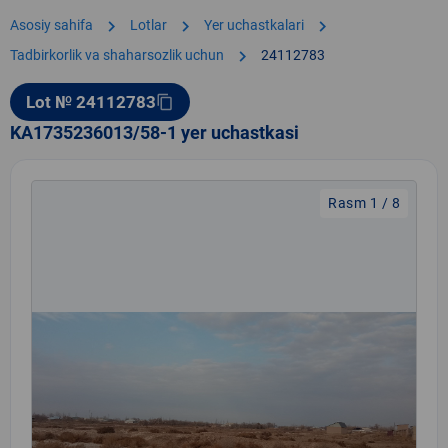
chevron_right
chevron_right
chevron_right
Asosiy sahifa
Lotlar
Yer uchastkalari
chevron_right
Tadbirkorlik va shaharsozlik uchun
24112783
Lot № 24112783
content_copy
KA1735236013/58-1 yer uchastkasi
Rasm 1 / 8