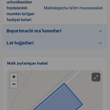
uchastkasidan
foydalanish
Maktabgacha ta'lim muassasalari
mumkin bo'lgan
faoliyat turlari
keyboard_arrow_down
Buyurtmachi ma’lumotlari
keyboard_arrow_down
Lot hujjatlari
Mulk joylashgan hudud
+
−