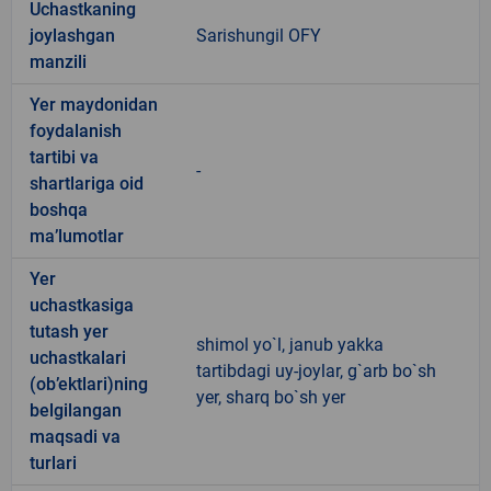
Uchastkaning
joylashgan
Sarishungil OFY
manzili
Yer maydonidan
foydalanish
tartibi va
-
shartlariga oid
boshqa
ma’lumotlar
Yer
uchastkasiga
tutash yer
shimol yo`l, janub yakka
uchastkalari
tartibdagi uy-joylar, g`arb bo`sh
(ob’ektlari)ning
yer, sharq bo`sh yer
belgilangan
maqsadi va
turlari