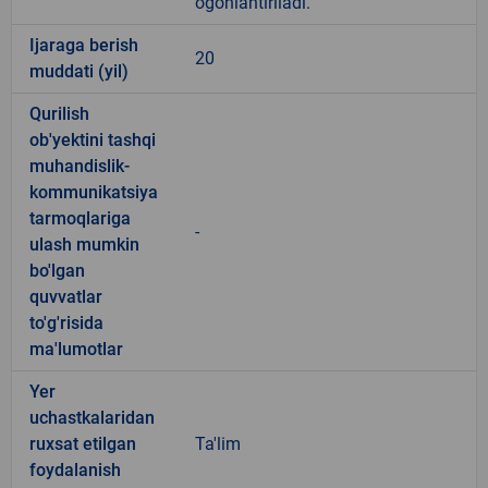
ogohlantiriladi.
Ijaraga berish
20
muddati (yil)
Qurilish
ob'yektini tashqi
muhandislik-
kommunikatsiya
tarmoqlariga
-
ulash mumkin
bo'lgan
quvvatlar
to'g'risida
ma'lumotlar
Yer
uchastkalaridan
ruxsat etilgan
Ta'lim
foydalanish