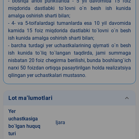
- boshqa aholi punktlarida - 5 yil davomida 15 foiz
miqdorida dastlabki to`lovni o`n besh ish kunida
amalga oshirish sharti bilan;
- 4- va 5-toifalardagi tumanlarda esa 10 yil davomida
kamida 15 foiz miqdorida dastlabki to`lovni o`n besh
ish kunida amalga oshirish sharti bilan;
- barcha turdagi yer uchastkalarining qiymati o`n besh
ish kunida to`liq to`langan taqdirda, jami summaga
nisbatan 20 foiz chegirma berilishi, bunda boshlang`ich
narxi 50 foizdan ortiqqa pasaytirilgan holda realizatsiya
qilingan yer uchastkalari mustasno.
keyboard_arrow_down
Lot ma’lumotlari
Yer
uchastkasiga
Ijara
bo`lgan huquq
turi