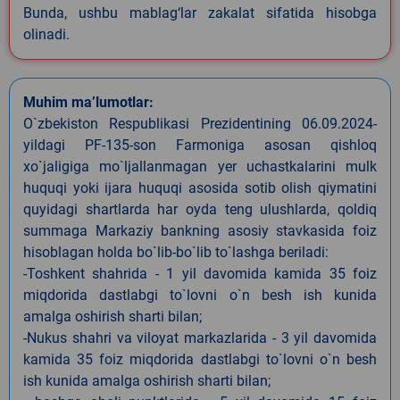
Bunda, ushbu mablag‘lar zakalat sifatida hisobga
olinadi.
Muhim ma’lumotlar:
O`zbekiston Respublikasi Prezidentining 06.09.2024-
yildagi PF-135-son Farmoniga asosan qishloq
xo`jaligiga mo`ljallanmagan yer uchastkalarini mulk
huquqi yoki ijara huquqi asosida sotib olish qiymatini
quyidagi shartlarda har oyda teng ulushlarda, qoldiq
summaga Markaziy bankning asosiy stavkasida foiz
hisoblagan holda bo`lib-bo`lib to`lashga beriladi:
-Toshkent shahrida - 1 yil davomida kamida 35 foiz
miqdorida dastlabgi to`lovni o`n besh ish kunida
amalga oshirish sharti bilan;
-Nukus shahri va viloyat markazlarida - 3 yil davomida
kamida 35 foiz miqdorida dastlabgi to`lovni o`n besh
ish kunida amalga oshirish sharti bilan;