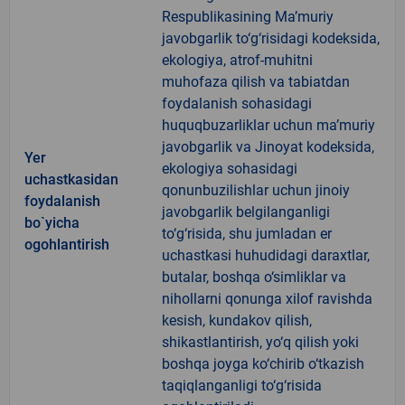
Respublikasining Ma’muriy
javobgarlik to‘g‘risidagi kodeksida,
ekologiya, atrof-muhitni
muhofaza qilish va tabiatdan
foydalanish sohasidagi
huquqbuzarliklar uchun ma’muriy
javobgarlik va Jinoyat kodeksida,
Yer
ekologiya sohasidagi
uchastkasidan
qonunbuzilishlar uchun jinoiy
foydalanish
javobgarlik belgilanganligi
bo`yicha
to‘g‘risida, shu jumladan er
ogohlantirish
uchastkasi huhudidagi daraxtlar,
butalar, boshqa o‘simliklar va
nihollarni qonunga xilof ravishda
kesish, kundakov qilish,
shikastlantirish, yo‘q qilish yoki
boshqa joyga ko‘chirib o‘tkazish
taqiqlanganligi to‘g‘risida