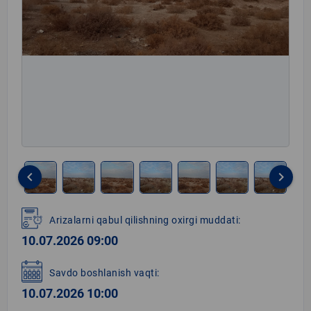
keyboard_arrow_left
keyboard_arrow_right
Item
1
Arizalarni qabul qilishning oxirgi muddati:
of
10.07.2026 09:00
8
Savdo boshlanish vaqti:
10.07.2026 10:00