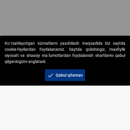
Ko`rsatilayotgan xizmatlarni yaxshilash maqsadida biz saytda
cookie-fayllardan foydalanamiz. Saytda qolishingiz, maxfiylik
siyosati va shaxsiy ma`lumotlardan foydalanish shartlarini qabul
qilganingizni anglatadi.
Copyright © 2017-2026. "Elektron onlayn-auksionlarni
tashkil etish" AJ. Barcha huquqlar himoyalangan
check
Qabul qilaman
To‘lov usullari