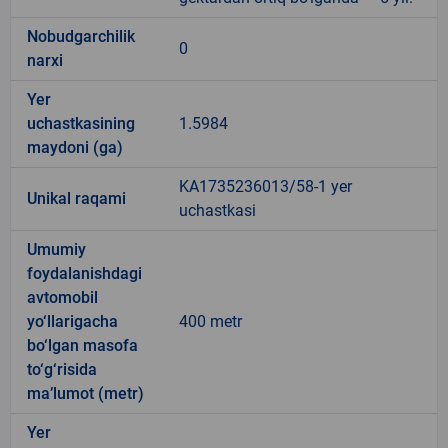
Nobudgarchilik
0
narxi
Yer
uchastkasining
1.5984
maydoni (ga)
KA1735236013/58-1 yer
Unikal raqami
uchastkasi
Umumiy
foydalanishdagi
avtomobil
yo‘llarigacha
400 metr
bo‘lgan masofa
to‘g‘risida
ma’lumot (metr)
Yer