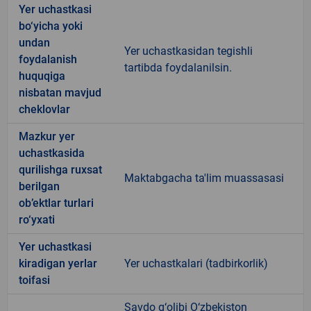
Yer uchastkasi
bo‘yicha yoki
undan
Yer uchastkasidan tegishli
foydalanish
tartibda foydalanilsin.
huquqiga
nisbatan mavjud
cheklovlar
Mazkur yer
uchastkasida
qurilishga ruxsat
Maktabgacha ta'lim muassasasi
berilgan
ob’ektlar turlari
ro‘yxati
Yer uchastkasi
kiradigan yerlar
Yer uchastkalari (tadbirkorlik)
toifasi
Savdo g‘olibi O‘zbekiston