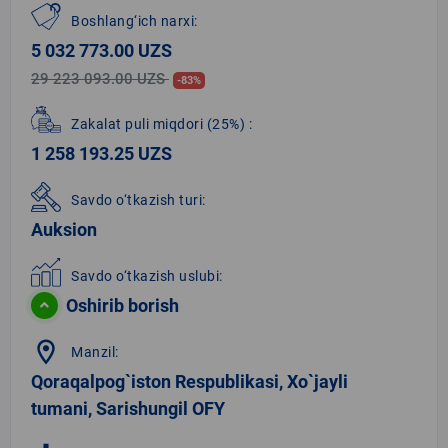
Boshlang‘ich narxi:
5 032 773.00 UZS
29 223 093.00 UZS
-83%
Zakalat puli miqdori
(25%)
:
1 258 193.25 UZS
Savdo o‘tkazish turi:
Auksion
Savdo o‘tkazish uslubi:
Oshirib borish
location_on
Manzil:
Qoraqalpog`iston Respublikasi, Xo`jayli
tumani, Sarishungil OFY