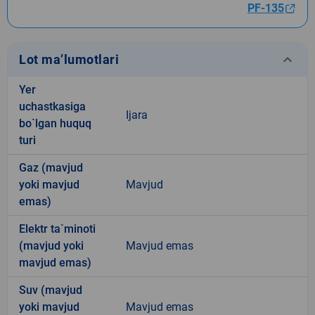
PF-135
keyboard_arrow_down
Lot ma’lumotlari
Yer
uchastkasiga
Ijara
bo`lgan huquq
turi
Gaz (mavjud
yoki mavjud
Mavjud
emas)
Elektr ta`minoti
(mavjud yoki
Mavjud emas
mavjud emas)
Suv (mavjud
yoki mavjud
Mavjud emas