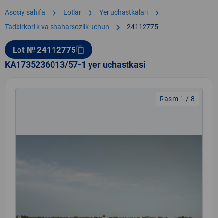
chevron_right
chevron_right
chevron_right
Asosiy sahifa
Lotlar
Yer uchastkalari
chevron_right
Tadbirkorlik va shaharsozlik uchun
24112775
Lot № 24112775
content_copy
KA1735236013/57-1 yer uchastkasi
Rasm 1 / 8