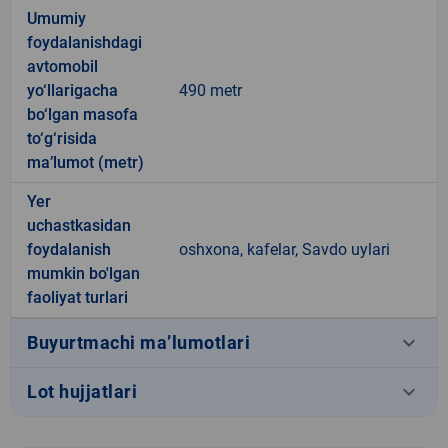
Umumiy
foydalanishdagi
avtomobil
yo‘llarigacha
490 metr
bo‘lgan masofa
to‘g‘risida
ma’lumot (metr)
Yer
uchastkasidan
foydalanish
oshxona, kafelar, Savdo uylari
mumkin bo'lgan
faoliyat turlari
keyboard_arrow_down
Buyurtmachi ma’lumotlari
keyboard_arrow_down
Lot hujjatlari