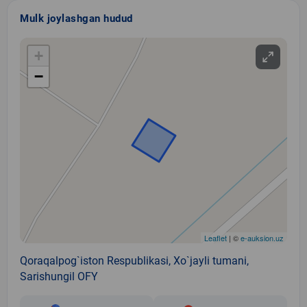
Mulk joylashgan hudud
+
−
Leaflet
| ©
e-auksion.uz
Qoraqalpog`iston Respublikasi, Xo`jayli tumani,
Sarishungil OFY