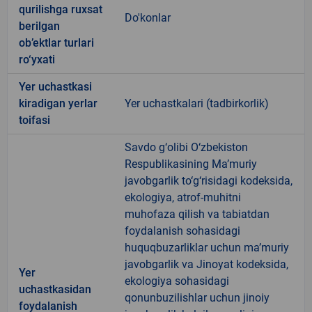
qurilishga ruxsat
Do'konlar
berilgan
ob’ektlar turlari
ro‘yxati
Yer uchastkasi
kiradigan yerlar
Yer uchastkalari (tadbirkorlik)
toifasi
Savdo g‘olibi O‘zbekiston
Respublikasining Ma’muriy
javobgarlik to‘g‘risidagi kodeksida,
ekologiya, atrof-muhitni
muhofaza qilish va tabiatdan
foydalanish sohasidagi
huquqbuzarliklar uchun ma’muriy
javobgarlik va Jinoyat kodeksida,
Yer
ekologiya sohasidagi
uchastkasidan
qonunbuzilishlar uchun jinoiy
foydalanish