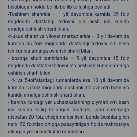
hisoblagan holda boʻlib-boʻlib toʻlashga beriladi:
-Toshkent shahrida – 1 yil davomida kamida 35 foiz
miqdorida dastlabgi toʻlovni oʻn besh ish kunida
amalga oshirish sharti bilan;
-Nukus shahri va viloyat markazlarida – 3 yil davomida
kamida 35 foiz miqdorida dastlabgi toʻlovni oʻn besh
ish kunida amalga oshirish sharti bilan;
- boshqa aholi punktlarida – 5 yil davomida 15 foiz
miqdorida dastlabki toʻlovni oʻn besh ish kunida amalga
oshirish sharti bilan;
- 4- va 5-toifalardagi tumanlarda esa 10 yil davomida
kamida 15 foiz miqdorida dastlabki toʻlovni oʻn besh ish
kunida amalga oshirish sharti bilan;
- barcha turdagi yer uchastkalarining qiymati oʻn besh
ish kunida toʻliq toʻlangan taqdirda, jami summaga
nisbatan 20 foiz chegirma berilishi, bunda boshlangʻich
narxi 50 foizdan ortiqqa pasaytirilgan holda realizatsiya
qilingan yer uchastkalari mustasno.