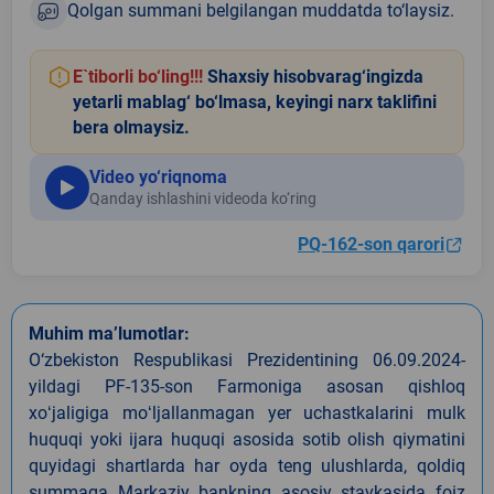
Qolgan summani belgilangan muddatda to‘laysiz.
E`tiborli bo‘ling!!!
Shaxsiy hisobvarag‘ingizda
yetarli mablag‘ bo‘lmasa, keyingi narx taklifini
bera olmaysiz.
Video yo‘riqnoma
Qanday ishlashini videoda ko‘ring
PQ-162-son qarori
Muhim ma’lumotlar:
O‘zbekiston Respublikasi Prezidentining 06.09.2024-
yildagi PF-135-son Farmoniga asosan qishloq
xoʻjaligiga moʻljallanmagan yer uchastkalarini mulk
huquqi yoki ijara huquqi asosida sotib olish qiymatini
quyidagi shartlarda har oyda teng ulushlarda, qoldiq
summaga Markaziy bankning asosiy stavkasida foiz