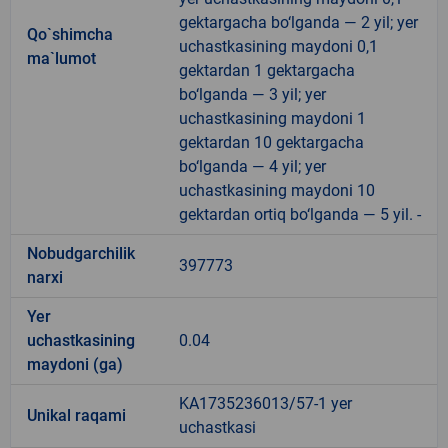
gektargacha bo‘lganda — 2 yil; yer
Qo`shimcha
uchastkasining maydoni 0,1
ma`lumot
gektardan 1 gektargacha
bo‘lganda — 3 yil; yer
uchastkasining maydoni 1
gektardan 10 gektargacha
bo‘lganda — 4 yil; yer
uchastkasining maydoni 10
gektardan ortiq bo‘lganda — 5 yil. -
Nobudgarchilik
397773
narxi
Yer
uchastkasining
0.04
maydoni (ga)
KA1735236013/57-1 yer
Unikal raqami
uchastkasi