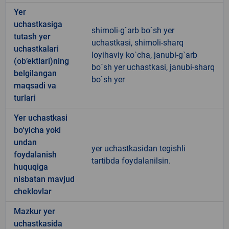
Yer
uchastkasiga
shimoli-g`arb bo`sh yer
tutash yer
uchastkasi, shimoli-sharq
uchastkalari
loyihaviy ko`cha, janubi-g`arb
(ob’ektlari)ning
bo`sh yer uchastkasi, janubi-sharq
belgilangan
bo`sh yer
maqsadi va
turlari
Yer uchastkasi
bo‘yicha yoki
undan
yer uchastkasidan tegishli
foydalanish
tartibda foydalanilsin.
huquqiga
nisbatan mavjud
cheklovlar
Mazkur yer
uchastkasida