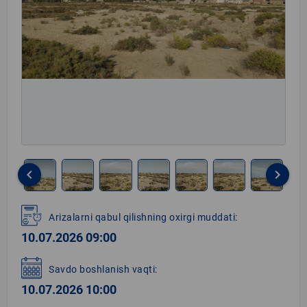
keyboard_arrow_left
keyboard_arrow_right
Item
1
Arizalarni qabul qilishning oxirgi muddati:
of
10.07.2026 09:00
8
Savdo boshlanish vaqti:
10.07.2026 10:00