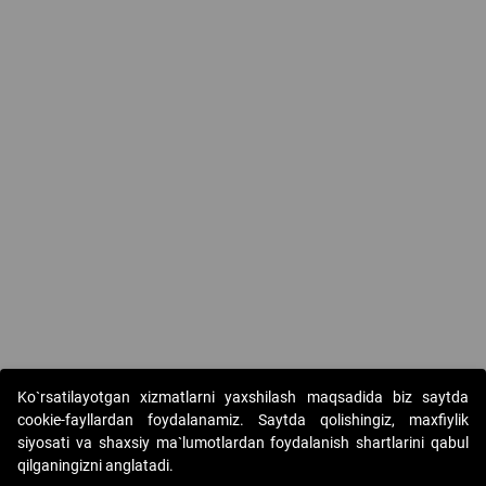
Ko`rsatilayotgan xizmatlarni yaxshilash maqsadida biz saytda
cookie-fayllardan foydalanamiz. Saytda qolishingiz, maxfiylik
siyosati va shaxsiy ma`lumotlardan foydalanish shartlarini qabul
qilganingizni anglatadi.
Copyright © 2017-2026. "Elektron onlayn-auksionlarni