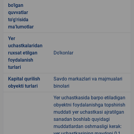
bo'lgan
quvvatlar
to'g'risida
ma'lumotlar
Yer
uchastkalaridan
ruxsat etilgan
Do'konlar
foydalanish
turlari
Kapital qurilish
Savdo markazlari va majmualari
obyekti turlari
binolari
Yer uchastkasida barpo etiladigan
obyektni foydalanishga topshirish
muddati yer uchastkasi ajratilgan
sanadan boshlab quyidagi
muddatlardan oshmasligi kerak:
yer uchastkasining maydoni 0,1