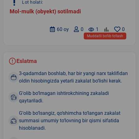
priority_high
Lot holati:
Mol-mulk (obyekt) sotilmadi
60 oy
0
remove_red_eye
1
0
Muddatli bo‘lib to‘lash
Eslatma
3-qadamdan boshlab, har bir yangi narx taklifidan
oldin hisobingizda yetarli zakalat bo‘lishi kerak.
G‘olib bo‘lmagan ishtirokchining zakaladi
qaytariladi.
G‘olib bo‘lsangiz, qo‘shimcha to‘langan zakalat
summasi umumiy to‘lovning bir qismi sifatida
hisoblanadi.