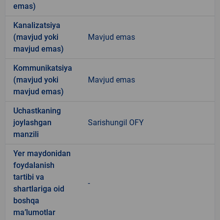
emas)
Kanalizatsiya
(mavjud yoki
Mavjud emas
mavjud emas)
Kommunikatsiya
(mavjud yoki
Mavjud emas
mavjud emas)
Uchastkaning
joylashgan
Sarishungil OFY
manzili
Yer maydonidan
foydalanish
tartibi va
-
shartlariga oid
boshqa
ma’lumotlar