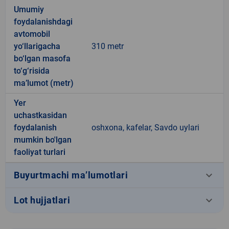
Umumiy
foydalanishdagi
avtomobil
yo‘llarigacha
310 metr
bo‘lgan masofa
to‘g‘risida
ma’lumot (metr)
Yer
uchastkasidan
foydalanish
oshxona, kafelar, Savdo uylari
mumkin bo'lgan
faoliyat turlari
keyboard_arrow_down
Buyurtmachi ma’lumotlari
keyboard_arrow_down
Lot hujjatlari