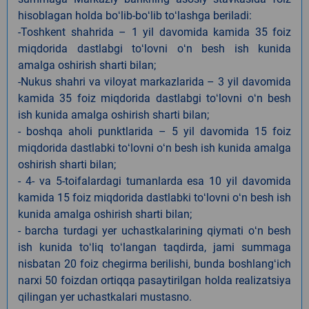
hisoblagan holda boʻlib-boʻlib toʻlashga beriladi:
-Toshkent shahrida – 1 yil davomida kamida 35 foiz
miqdorida dastlabgi toʻlovni oʻn besh ish kunida
amalga oshirish sharti bilan;
-Nukus shahri va viloyat markazlarida – 3 yil davomida
kamida 35 foiz miqdorida dastlabgi toʻlovni oʻn besh
ish kunida amalga oshirish sharti bilan;
- boshqa aholi punktlarida – 5 yil davomida 15 foiz
miqdorida dastlabki toʻlovni oʻn besh ish kunida amalga
oshirish sharti bilan;
- 4- va 5-toifalardagi tumanlarda esa 10 yil davomida
kamida 15 foiz miqdorida dastlabki toʻlovni oʻn besh ish
kunida amalga oshirish sharti bilan;
- barcha turdagi yer uchastkalarining qiymati oʻn besh
ish kunida toʻliq toʻlangan taqdirda, jami summaga
nisbatan 20 foiz chegirma berilishi, bunda boshlangʻich
narxi 50 foizdan ortiqqa pasaytirilgan holda realizatsiya
qilingan yer uchastkalari mustasno.