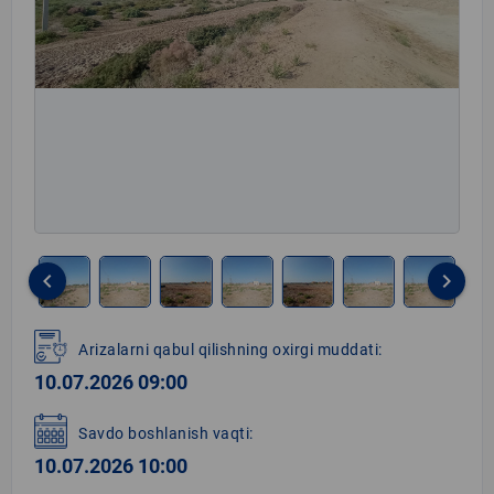
keyboard_arrow_left
keyboard_arrow_right
Item
1
Arizalarni qabul qilishning oxirgi muddati:
of
10.07.2026 09:00
8
Savdo boshlanish vaqti:
10.07.2026 10:00