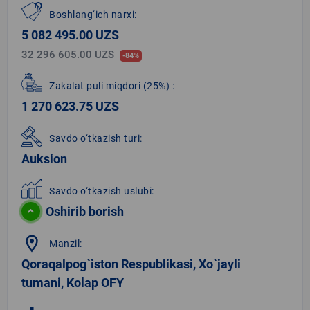
Boshlang‘ich narxi:
5 082 495.00 UZS
32 296 605.00 UZS
-84%
Zakalat puli miqdori
(25%)
:
1 270 623.75 UZS
Savdo o‘tkazish turi:
Auksion
Savdo o‘tkazish uslubi:
Oshirib borish
location_on
Manzil:
Qoraqalpog`iston Respublikasi, Xo`jayli
tumani, Kolap OFY