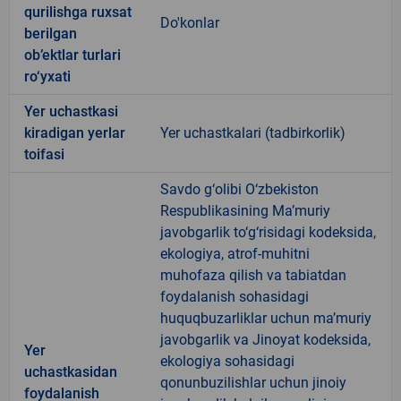
qurilishga ruxsat
Do'konlar
berilgan
ob’ektlar turlari
ro‘yxati
Yer uchastkasi
kiradigan yerlar
Yer uchastkalari (tadbirkorlik)
toifasi
Savdo g‘olibi O‘zbekiston
Respublikasining Ma’muriy
javobgarlik to‘g‘risidagi kodeksida,
ekologiya, atrof-muhitni
muhofaza qilish va tabiatdan
foydalanish sohasidagi
huquqbuzarliklar uchun ma’muriy
javobgarlik va Jinoyat kodeksida,
Yer
ekologiya sohasidagi
uchastkasidan
qonunbuzilishlar uchun jinoiy
foydalanish