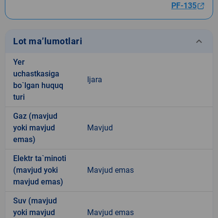
PF-135
keyboard_arrow_down
Lot ma’lumotlari
Yer
uchastkasiga
Ijara
bo`lgan huquq
turi
Gaz (mavjud
yoki mavjud
Mavjud
emas)
Elektr ta`minoti
(mavjud yoki
Mavjud emas
mavjud emas)
Suv (mavjud
yoki mavjud
Mavjud emas