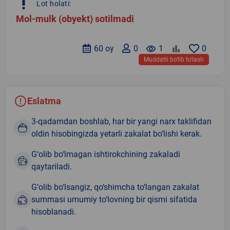
priority_high
Lot holati:
Mol-mulk (obyekt) sotilmadi
60 oy
0
remove_red_eye
1
0
Muddatli bo‘lib to‘lash
Eslatma
3-qadamdan boshlab, har bir yangi narx taklifidan
oldin hisobingizda yetarli zakalat bo‘lishi kerak.
G‘olib bo‘lmagan ishtirokchining zakaladi
qaytariladi.
G‘olib bo‘lsangiz, qo‘shimcha to‘langan zakalat
summasi umumiy to‘lovning bir qismi sifatida
hisoblanadi.