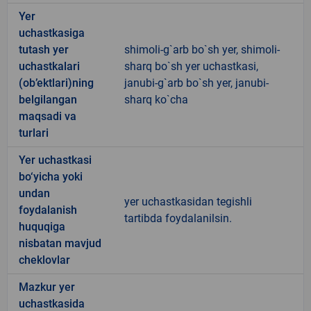
Yer
uchastkasiga
tutash yer
shimoli-g`arb bo`sh yer, shimoli-
uchastkalari
sharq bo`sh yer uchastkasi,
(ob’ektlari)ning
janubi-g`arb bo`sh yer, janubi-
belgilangan
sharq ko`cha
maqsadi va
turlari
Yer uchastkasi
bo‘yicha yoki
undan
yer uchastkasidan tegishli
foydalanish
tartibda foydalanilsin.
huquqiga
nisbatan mavjud
cheklovlar
Mazkur yer
uchastkasida