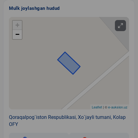
Mulk joylashgan hudud
+
−
Leaflet
| ©
e-auksion.uz
Qoraqalpog`iston Respublikasi, Xo`jayli tumani, Kolap
OFY