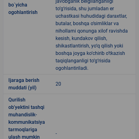
javobgarlik belgilanganligi
bo`yicha
to‘g‘risida, shu jumladan er
ogohlantirish
uchastkasi huhudidagi daraxtlar,
butalar, boshqa o‘simliklar va
nihollarni qonunga xilof ravishda
kesish, kundakov qilish,
shikastlantirish, yo‘q qilish yoki
boshqa joyga ko‘chirib o‘tkazish
taqiqlanganligi to‘g‘risida
ogohlantiriladi.
Ijaraga berish
20
muddati (yil)
Qurilish
ob'yektini tashqi
muhandislik-
kommunikatsiya
tarmoqlariga
-
ulash mumkin