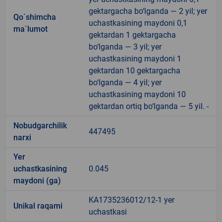
gektargacha bo‘lganda — 2 yil; yer
Qo`shimcha
uchastkasining maydoni 0,1
ma`lumot
gektardan 1 gektargacha
bo‘lganda — 3 yil; yer
uchastkasining maydoni 1
gektardan 10 gektargacha
bo‘lganda — 4 yil; yer
uchastkasining maydoni 10
gektardan ortiq bo‘lganda — 5 yil. -
Nobudgarchilik
447495
narxi
Yer
uchastkasining
0.045
maydoni (ga)
KA1735236012/12-1 yer
Unikal raqami
uchastkasi