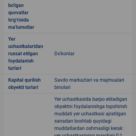
bo'lgan
quvvatlar
to'g'risida
ma'lumotlar
Yer
uchastkalaridan
ruxsat etilgan
Do'konlar
foydalanish
turlari
Kapital qurilish
Savdo markazlari va majmualari
obyekti turlari
binolari
Yer uchastkasida barpo etiladigan
obyektni foydalanishga topshirish
muddati yer uchastkasi ajratilgan
sanadan boshlab quyidagi
muddatlardan oshmasligi kerak:
yer uchastkasining maydoni 0,1