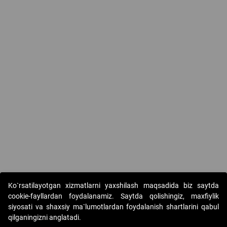
Ko`rsatilayotgan xizmatlarni yaxshilash maqsadida biz saytda
cookie-fayllardan foydalanamiz. Saytda qolishingiz, maxfiylik
siyosati va shaxsiy ma`lumotlardan foydalanish shartlarini qabul
qilganingizni anglatadi.
Copyright © 2017-2026. "Elektron onlayn-auksionlarni