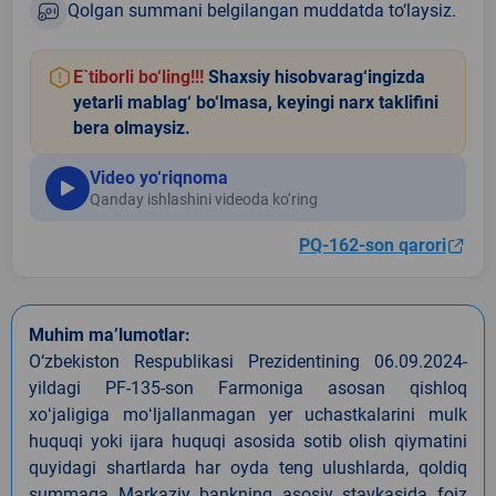
Qolgan summani belgilangan muddatda to‘laysiz.
E`tiborli bo‘ling!!!
Shaxsiy hisobvarag‘ingizda
yetarli mablag‘ bo‘lmasa, keyingi narx taklifini
bera olmaysiz.
Video yo‘riqnoma
Qanday ishlashini videoda ko‘ring
PQ-162-son qarori
Muhim ma’lumotlar:
O‘zbekiston Respublikasi Prezidentining 06.09.2024-
yildagi PF-135-son Farmoniga asosan qishloq
xoʻjaligiga moʻljallanmagan yer uchastkalarini mulk
huquqi yoki ijara huquqi asosida sotib olish qiymatini
quyidagi shartlarda har oyda teng ulushlarda, qoldiq
summaga Markaziy bankning asosiy stavkasida foiz