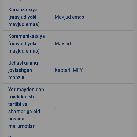
Kanalizatsiya
(mavjud yoki
Mavjud emas
mavjud emas)
Kommunikatsiya
(mavjud yoki
Mavjud
mavjud emas)
Uchastkaning
joylashgan
Kaptarli MFY
manzili
Yer maydonidan
foydalanish
tartibi va
-
shartlariga oid
boshqa
ma’lumotlar