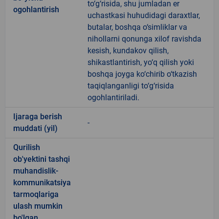
to‘g‘risida, shu jumladan er
ogohlantirish
uchastkasi huhudidagi daraxtlar,
butalar, boshqa o‘simliklar va
nihollarni qonunga xilof ravishda
kesish, kundakov qilish,
shikastlantirish, yo‘q qilish yoki
boshqa joyga ko‘chirib o‘tkazish
taqiqlanganligi to‘g‘risida
ogohlantiriladi.
Ijaraga berish
-
muddati (yil)
Qurilish
ob'yektini tashqi
muhandislik-
kommunikatsiya
tarmoqlariga
ulash mumkin
bo'lgan