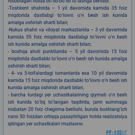
hisoblagan holda boʻlib-boʻlib toʻlashga beriladi:
-Toshkent shahrida – 1 yil davomida kamida 35 foiz
miqdorida dastlabgi toʻlovni oʻn besh ish kunida
amalga oshirish sharti bilan;
-Nukus shahri va viloyat markazlarida – 3 yil davomida
kamida 35 foiz miqdorida dastlabgi toʻlovni oʻn besh
ish kunida amalga oshirish sharti bilan;
- boshqa aholi punktlarida – 5 yil davomida 15 foiz
miqdorida dastlabki toʻlovni oʻn besh ish kunida amalga
oshirish sharti bilan;
- 4- va 5-toifalardagi tumanlarda esa 10 yil davomida
kamida 15 foiz miqdorida dastlabki toʻlovni oʻn besh ish
kunida amalga oshirish sharti bilan;
- barcha turdagi yer uchastkalarining qiymati oʻn besh
ish kunida toʻliq toʻlangan taqdirda, jami summaga
nisbatan 20 foiz chegirma berilishi, bunda boshlangʻich
narxi 50 foizdan ortiqqa pasaytirilgan holda realizatsiya
qilingan yer uchastkalari mustasno.
PF-135