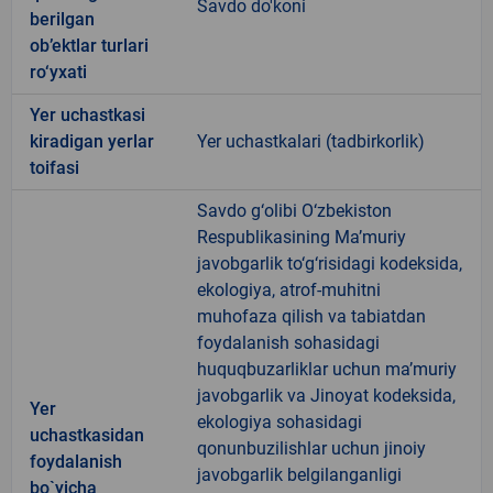
Savdo do'koni
berilgan
ob’ektlar turlari
ro‘yxati
Yer uchastkasi
kiradigan yerlar
Yer uchastkalari (tadbirkorlik)
toifasi
Savdo g‘olibi O‘zbekiston
Respublikasining Ma’muriy
javobgarlik to‘g‘risidagi kodeksida,
ekologiya, atrof-muhitni
muhofaza qilish va tabiatdan
foydalanish sohasidagi
huquqbuzarliklar uchun ma’muriy
javobgarlik va Jinoyat kodeksida,
Yer
ekologiya sohasidagi
uchastkasidan
qonunbuzilishlar uchun jinoiy
foydalanish
javobgarlik belgilanganligi
bo`yicha