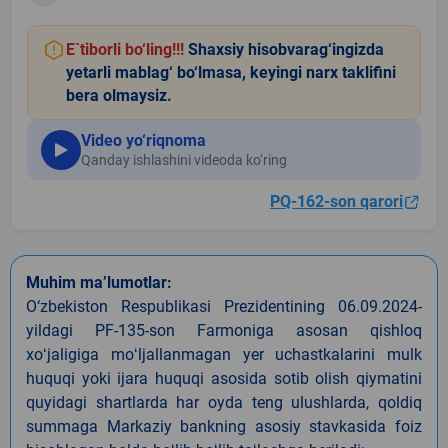
E`tiborli bo‘ling!!!
Shaxsiy hisobvarag‘ingizda
yetarli mablag‘ bo‘lmasa, keyingi narx taklifini
bera olmaysiz.
Video yo‘riqnoma
Qanday ishlashini videoda ko‘ring
PQ-162-son qarori
Muhim ma’lumotlar:
O‘zbekiston Respublikasi Prezidentining 06.09.2024-
yildagi PF-135-son Farmoniga asosan qishloq
xoʻjaligiga moʻljallanmagan yer uchastkalarini mulk
huquqi yoki ijara huquqi asosida sotib olish qiymatini
quyidagi shartlarda har oyda teng ulushlarda, qoldiq
summaga Markaziy bankning asosiy stavkasida foiz