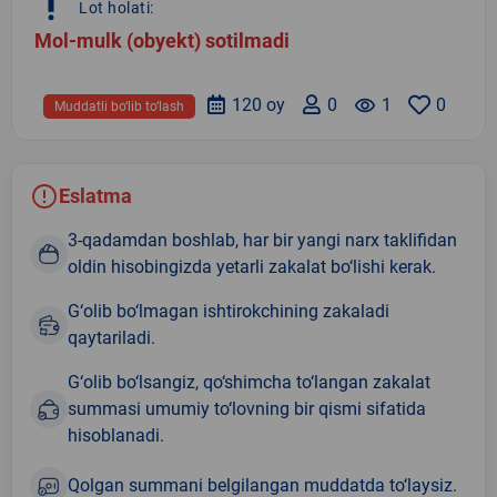
priority_high
Lot holati:
Mol-mulk (obyekt) sotilmadi
120 oy
0
remove_red_eye
1
0
Muddatli bo‘lib to‘lash
Eslatma
3-qadamdan boshlab, har bir yangi narx taklifidan
oldin hisobingizda yetarli zakalat bo‘lishi kerak.
G‘olib bo‘lmagan ishtirokchining zakaladi
qaytariladi.
G‘olib bo‘lsangiz, qo‘shimcha to‘langan zakalat
summasi umumiy to‘lovning bir qismi sifatida
hisoblanadi.
Qolgan summani belgilangan muddatda to‘laysiz.