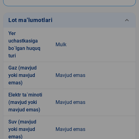
keyboard_arrow_down
Lot ma’lumotlari
Yer
uchastkasiga
Mulk
bo`lgan huquq
turi
Gaz (mavjud
yoki mavjud
Mavjud emas
emas)
Elektr ta`minoti
(mavjud yoki
Mavjud emas
mavjud emas)
Suv (mavjud
yoki mavjud
Mavjud emas
emas)