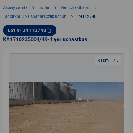
chevron_right
chevron_right
chevron_right
Asosiy sahifa
Lotlar
Yer uchastkalari
chevron_right
Tadbirkorlik va shaharsozlik uchun
24112740
Lot № 24112740
content_copy
KA1710235004/49-1 yer uchastkasi
Rasm 1 / 8