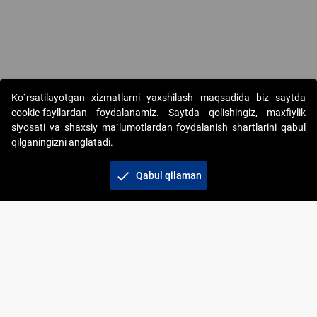
Copyright © 2017-2026. "Elektron onlayn-auksionlarni tashkil etish"
Ko`rsatilayotgan xizmatlarni yaxshilash maqsadida biz saytda
AJ. Barcha huquqlar himoyalangan
cookie-fayllardan foydalanamiz. Saytda qolishingiz, maxfiylik
siyosati va shaxsiy ma`lumotlardan foydalanish shartlarini qabul
qilganingizni anglatadi.
check
Qabul qilaman
+998 71 202-21-11
Veb-saytdagi axborot materiallaridan boshqa
shaxslar foydalanganda jamiyatning korporativ veb-
saytiga majburiy havolalar ko‘rsatilishi kerak