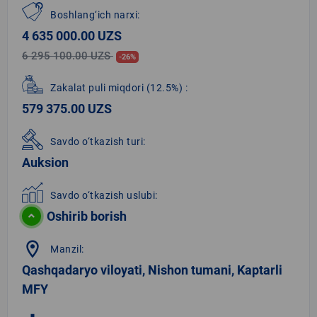
Boshlang‘ich narxi:
4 635 000.00 UZS
6 295 100.00 UZS
-26%
Zakalat puli miqdori
(12.5%)
:
579 375.00 UZS
Savdo o‘tkazish turi:
Auksion
Savdo o‘tkazish uslubi:
Oshirib borish
location_on
Manzil:
Qashqadaryo viloyati, Nishon tumani, Kaptarli
MFY