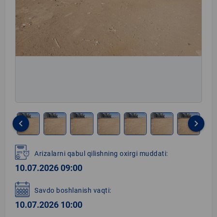
keyboard_arrow_left
keyboard_arrow_right
Item
1
Arizalarni qabul qilishning oxirgi muddati:
of
10.07.2026 09:00
8
Savdo boshlanish vaqti:
10.07.2026 10:00