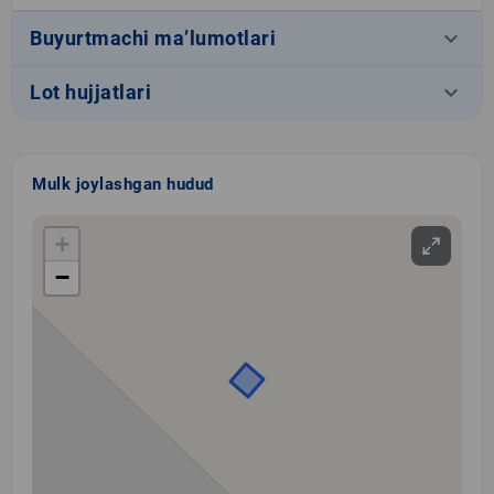
keyboard_arrow_down
Buyurtmachi ma’lumotlari
keyboard_arrow_down
Lot hujjatlari
Mulk joylashgan hudud
+
−