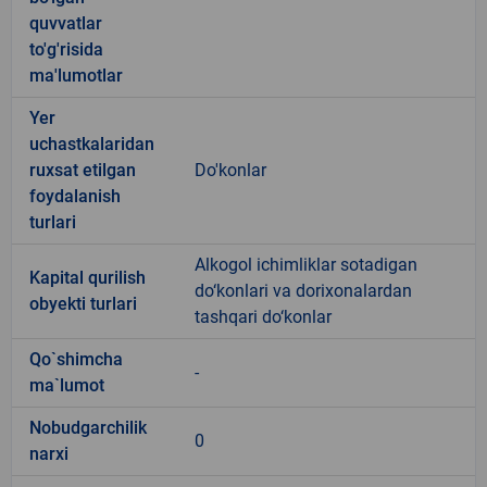
quvvatlar
to'g'risida
ma'lumotlar
Yer
uchastkalaridan
ruxsat etilgan
Do'konlar
foydalanish
turlari
Alkogol ichimliklar sotadigan
Kapital qurilish
do‘konlari va dorixonalardan
obyekti turlari
tashqari do‘konlar
Qo`shimcha
-
ma`lumot
Nobudgarchilik
0
narxi