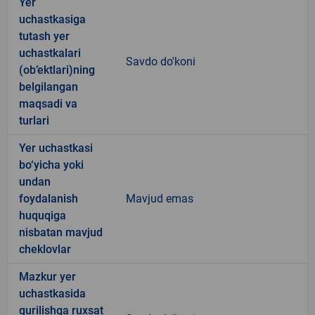
Yer
uchastkasiga
tutash yer
uchastkalari
Savdo do'koni
(ob’ektlari)ning
belgilangan
maqsadi va
turlari
Yer uchastkasi
bo‘yicha yoki
undan
foydalanish
Mavjud emas
huquqiga
nisbatan mavjud
cheklovlar
Mazkur yer
uchastkasida
qurilishga ruxsat