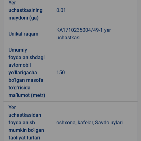
Yer
uchastkasining
0.01
maydoni (ga)
KA1710235004/49-1 yer
Unikal raqami
uchastkasi
Umumiy
foydalanishdagi
avtomobil
yo‘llarigacha
150
bo‘lgan masofa
to‘g‘risida
ma’lumot (metr)
Yer
uchastkasidan
foydalanish
oshxona, kafelar, Savdo uylari
mumkin bo'lgan
faoliyat turlari