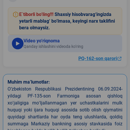
E`tiborli bo‘ling!!!
Shaxsiy hisobvarag‘ingizda
yetarli mablag‘ bo‘lmasa, keyingi narx taklifini
bera olmaysiz.
Video yo‘riqnoma
Qanday ishlashini videoda ko‘ring
PQ-162-son qarori
Muhim ma’lumotlar:
O‘zbekiston Respublikasi Prezidentining 06.09.2024-
yildagi PF-135-son Farmoniga asosan qishloq
xoʻjaligiga moʻljallanmagan yer uchastkalarini mulk
huquqi yoki ijara huquqi asosida sotib olish qiymatini
quyidagi shartlarda har oyda teng ulushlarda, qoldiq
summaga Markaziy bankning asosiy stavkasida foiz