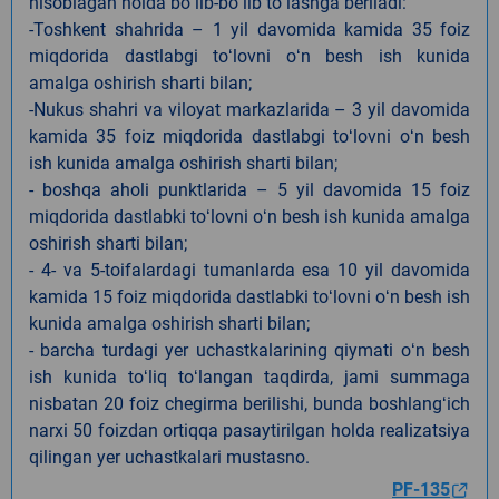
hisoblagan holda boʻlib-boʻlib toʻlashga beriladi:
-Toshkent shahrida – 1 yil davomida kamida 35 foiz
miqdorida dastlabgi toʻlovni oʻn besh ish kunida
amalga oshirish sharti bilan;
-Nukus shahri va viloyat markazlarida – 3 yil davomida
kamida 35 foiz miqdorida dastlabgi toʻlovni oʻn besh
ish kunida amalga oshirish sharti bilan;
- boshqa aholi punktlarida – 5 yil davomida 15 foiz
miqdorida dastlabki toʻlovni oʻn besh ish kunida amalga
oshirish sharti bilan;
- 4- va 5-toifalardagi tumanlarda esa 10 yil davomida
kamida 15 foiz miqdorida dastlabki toʻlovni oʻn besh ish
kunida amalga oshirish sharti bilan;
- barcha turdagi yer uchastkalarining qiymati oʻn besh
ish kunida toʻliq toʻlangan taqdirda, jami summaga
nisbatan 20 foiz chegirma berilishi, bunda boshlangʻich
narxi 50 foizdan ortiqqa pasaytirilgan holda realizatsiya
qilingan yer uchastkalari mustasno.
PF-135