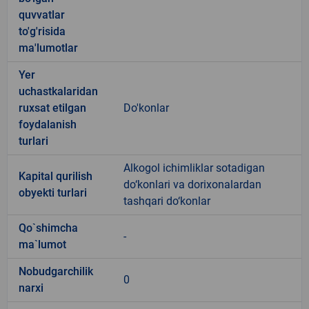
quvvatlar
to'g'risida
ma'lumotlar
Yer
uchastkalaridan
ruxsat etilgan
Do'konlar
foydalanish
turlari
Alkogol ichimliklar sotadigan
Kapital qurilish
do‘konlari va dorixonalardan
obyekti turlari
tashqari do‘konlar
Qo`shimcha
-
ma`lumot
Nobudgarchilik
0
narxi