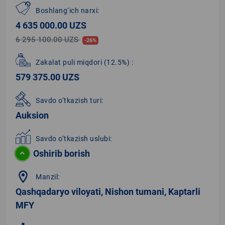
Boshlang‘ich narxi:
4 635 000.00 UZS
6 295 100.00 UZS
-26%
Zakalat puli miqdori
(12.5%)
:
579 375.00 UZS
Savdo o‘tkazish turi:
Auksion
Savdo o‘tkazish uslubi:
Oshirib borish
location_on
Manzil:
Qashqadaryo viloyati, Nishon tumani, Kaptarli
MFY