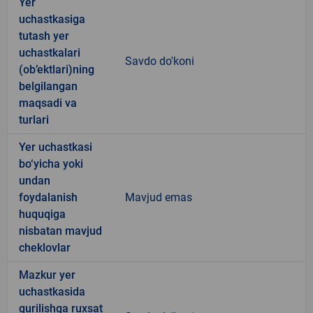
Yer
uchastkasiga
tutash yer
uchastkalari
Savdo do'koni
(ob’ektlari)ning
belgilangan
maqsadi va
turlari
Yer uchastkasi
bo‘yicha yoki
undan
foydalanish
Mavjud emas
huquqiga
nisbatan mavjud
cheklovlar
Mazkur yer
uchastkasida
qurilishga ruxsat