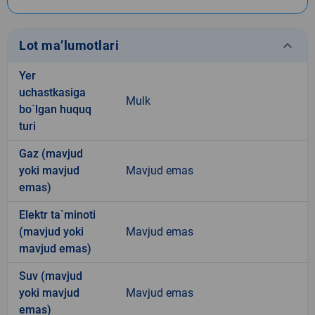
keyboard_arrow_down
Lot ma’lumotlari
Yer
uchastkasiga
Mulk
bo`lgan huquq
turi
Gaz (mavjud
yoki mavjud
Mavjud emas
emas)
Elektr ta`minoti
(mavjud yoki
Mavjud emas
mavjud emas)
Suv (mavjud
yoki mavjud
Mavjud emas
emas)