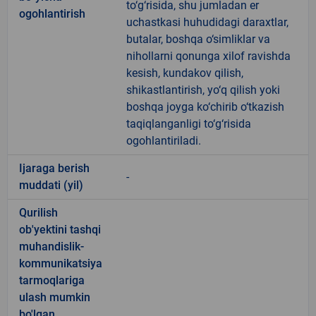
to‘g‘risida, shu jumladan er
ogohlantirish
uchastkasi huhudidagi daraxtlar,
butalar, boshqa o‘simliklar va
nihollarni qonunga xilof ravishda
kesish, kundakov qilish,
shikastlantirish, yo‘q qilish yoki
boshqa joyga ko‘chirib o‘tkazish
taqiqlanganligi to‘g‘risida
ogohlantiriladi.
Ijaraga berish
-
muddati (yil)
Qurilish
ob'yektini tashqi
muhandislik-
kommunikatsiya
tarmoqlariga
ulash mumkin
bo'lgan