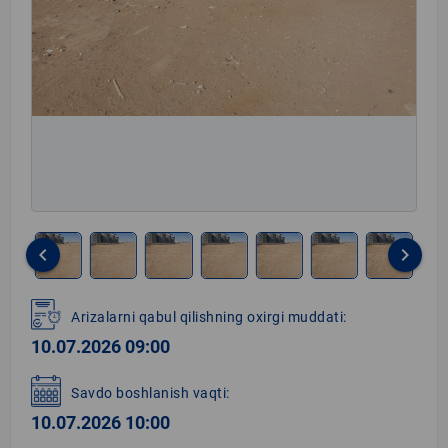
keyboard_arrow_left
keyboard_arrow_right
Item
1
Arizalarni qabul qilishning oxirgi muddati:
of
10.07.2026 09:00
8
Savdo boshlanish vaqti:
10.07.2026 10:00