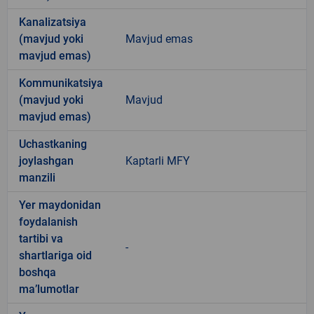
Kanalizatsiya
(mavjud yoki
Mavjud emas
mavjud emas)
Kommunikatsiya
(mavjud yoki
Mavjud
mavjud emas)
Uchastkaning
joylashgan
Kaptarli MFY
manzili
Yer maydonidan
foydalanish
tartibi va
-
shartlariga oid
boshqa
ma’lumotlar