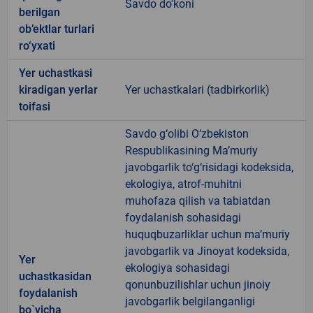
Savdo do'koni
berilgan
ob’ektlar turlari
ro‘yxati
Yer uchastkasi
kiradigan yerlar
Yer uchastkalari (tadbirkorlik)
toifasi
Savdo g‘olibi O‘zbekiston
Respublikasining Ma’muriy
javobgarlik to‘g‘risidagi kodeksida,
ekologiya, atrof-muhitni
muhofaza qilish va tabiatdan
foydalanish sohasidagi
huquqbuzarliklar uchun ma’muriy
javobgarlik va Jinoyat kodeksida,
Yer
ekologiya sohasidagi
uchastkasidan
qonunbuzilishlar uchun jinoiy
foydalanish
javobgarlik belgilanganligi
bo`yicha