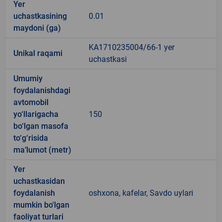
Yer
uchastkasining
0.01
maydoni (ga)
KA1710235004/66-1 yer
Unikal raqami
uchastkasi
Umumiy
foydalanishdagi
avtomobil
yo‘llarigacha
150
bo‘lgan masofa
to‘g‘risida
ma’lumot (metr)
Yer
uchastkasidan
foydalanish
oshxona, kafelar, Savdo uylari
mumkin bo'lgan
faoliyat turlari