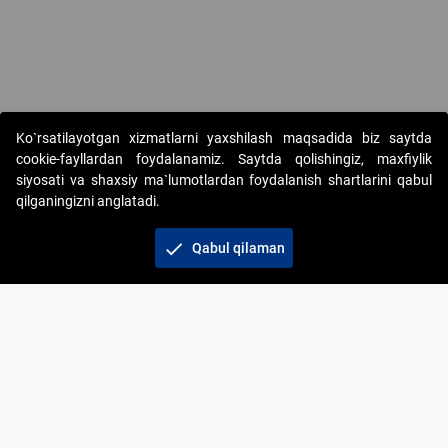
Copyright © 2017-2026. "Elektron onlayn-auksionlarni tashkil etish"
Ko`rsatilayotgan xizmatlarni yaxshilash maqsadida biz saytda
AJ. Barcha huquqlar himoyalangan
cookie-fayllardan foydalanamiz. Saytda qolishingiz, maxfiylik
siyosati va shaxsiy ma`lumotlardan foydalanish shartlarini qabul
qilganingizni anglatadi.
check
Qabul qilaman
+998 71 202-21-11
Veb-saytdagi axborot materiallaridan boshqa
shaxslar foydalanganda jamiyatning korporativ veb-
saytiga majburiy havolalar ko‘rsatilishi kerak