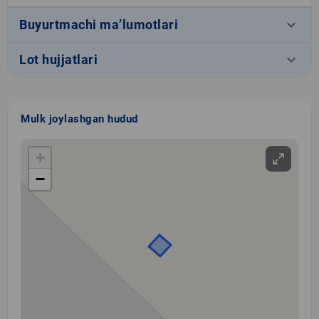
keyboard_arrow_down
Buyurtmachi ma’lumotlari
keyboard_arrow_down
Lot hujjatlari
Mulk joylashgan hudud
+
−