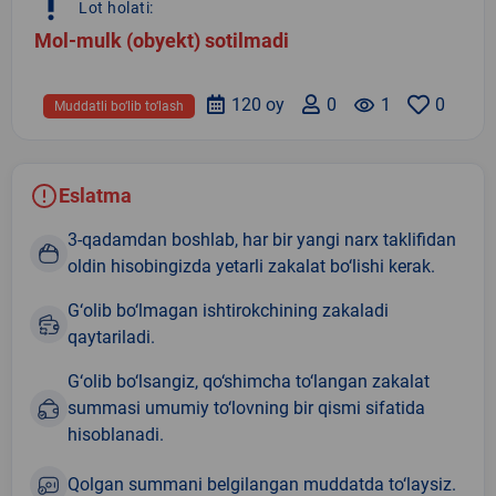
priority_high
Lot holati:
Mol-mulk (obyekt) sotilmadi
120 oy
0
remove_red_eye
1
0
Muddatli bo‘lib to‘lash
Eslatma
3-qadamdan boshlab, har bir yangi narx taklifidan
oldin hisobingizda yetarli zakalat bo‘lishi kerak.
G‘olib bo‘lmagan ishtirokchining zakaladi
qaytariladi.
G‘olib bo‘lsangiz, qo‘shimcha to‘langan zakalat
summasi umumiy to‘lovning bir qismi sifatida
hisoblanadi.
Qolgan summani belgilangan muddatda to‘laysiz.