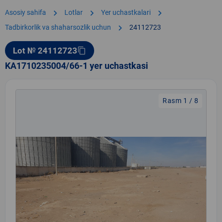
chevron_right
chevron_right
chevron_right
Asosiy sahifa
Lotlar
Yer uchastkalari
chevron_right
Tadbirkorlik va shaharsozlik uchun
24112723
Lot № 24112723
content_copy
KA1710235004/66-1 yer uchastkasi
Rasm 1 / 8