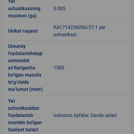
Yer
uchastkasining
0.005
maydoni (ga)
KA1714236056/57-1 yer
Unikal raqami
uchastkasi
Umumiy
foydalanishdagi
avtomobil
yo‘llarigacha
1500
bo‘lgan masofa
to‘g‘risida
ma’lumot (metr)
Yer
uchastkasidan
foydalanish
oshxona, kafelar, Savdo uylari
mumkin bo'lgan
faoliyat turlari