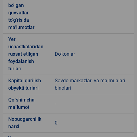
bo'lgan
quvvatlar
to'g'risida
ma'lumotlar
Yer
uchastkalaridan
ruxsat etilgan
Do'konlar
foydalanish
turlari
Kapital qurilish
Savdo markazlari va majmualari
obyekti turlari
binolari
Qo`shimcha
-
ma`lumot
Nobudgarchilik
0
narxi