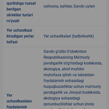
qurilishga ruxsat
oshxona, kafelar, Savdo uylari
berilgan
ob’ektlar turlari
ro‘yxati
Yer uchastkasi
kiradigan yerlar
Yer uchastkalari (tadbirkorlik)
toifasi
Savdo g‘olibi O‘zbekiston
Respublikasining Ma’muriy
javobgarlik to‘g‘risidagi kodeksida,
ekologiya, atrof-muhitni
muhofaza qilish va tabiatdan
foydalanish sohasidagi
huquqbuzarliklar uchun ma’muriy
javobgarlik va Jinoyat kodeksida,
Yer
ekologiya sohasidagi
uchastkasidan
qonunbuzilishlar uchun jinoiy
foydalanish