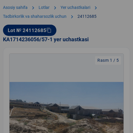
chevron_right
chevron_right
chevron_right
Asosiy sahifa
Lotlar
Yer uchastkalari
chevron_right
Tadbirkorlik va shaharsozlik uchun
24112685
Lot № 24112685
content_copy
KA1714236056/57-1 yer uchastkasi
Rasm 1 / 5