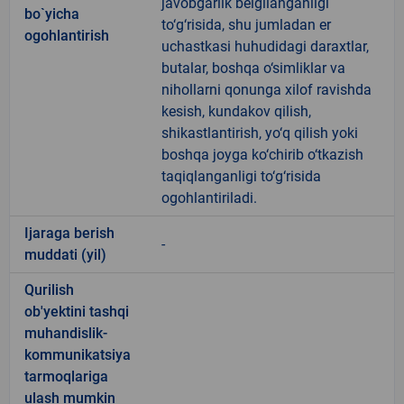
javobgarlik belgilanganligi
bo`yicha
to‘g‘risida, shu jumladan er
ogohlantirish
uchastkasi huhudidagi daraxtlar,
butalar, boshqa o‘simliklar va
nihollarni qonunga xilof ravishda
kesish, kundakov qilish,
shikastlantirish, yo‘q qilish yoki
boshqa joyga ko‘chirib o‘tkazish
taqiqlanganligi to‘g‘risida
ogohlantiriladi.
Ijaraga berish
-
muddati (yil)
Qurilish
ob'yektini tashqi
muhandislik-
kommunikatsiya
tarmoqlariga
ulash mumkin