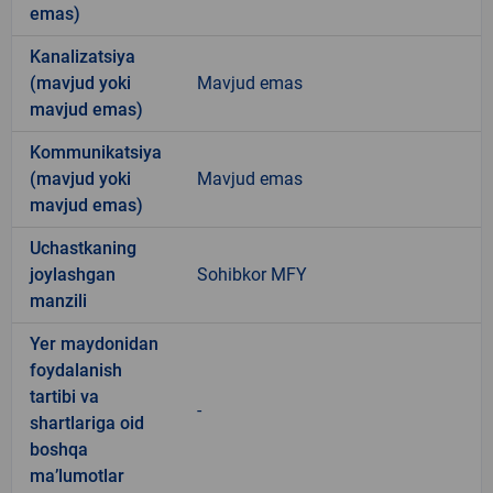
emas)
Kanalizatsiya
(mavjud yoki
Mavjud emas
mavjud emas)
Kommunikatsiya
(mavjud yoki
Mavjud emas
mavjud emas)
Uchastkaning
joylashgan
Sohibkor MFY
manzili
Yer maydonidan
foydalanish
tartibi va
-
shartlariga oid
boshqa
ma’lumotlar