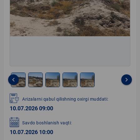
keyboard_arrow_left
keyboard_arrow_right
Item
1
Arizalarni qabul qilishning oxirgi muddati:
of
10.07.2026 09:00
5
Savdo boshlanish vaqti:
10.07.2026 10:00