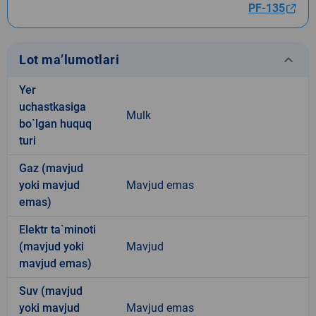
PF-135
keyboard_arrow_down
Lot ma’lumotlari
Yer
uchastkasiga
Mulk
bo`lgan huquq
turi
Gaz (mavjud
yoki mavjud
Mavjud emas
emas)
Elektr ta`minoti
(mavjud yoki
Mavjud
mavjud emas)
Suv (mavjud
yoki mavjud
Mavjud emas