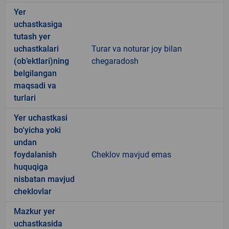
Yer
uchastkasiga
tutash yer
uchastkalari
Turar va noturar joy bilan
(ob’ektlari)ning
chegaradosh
belgilangan
maqsadi va
turlari
Yer uchastkasi
bo‘yicha yoki
undan
foydalanish
Cheklov mavjud emas
huquqiga
nisbatan mavjud
cheklovlar
Mazkur yer
uchastkasida