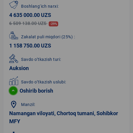
Boshlang‘ich narxi:
4 635 000.00 UZS
6 509 138.00 UZS
-29%
Zakalat puli miqdori
(25%)
:
1 158 750.00 UZS
Savdo o‘tkazish turi:
Auksion
Savdo o‘tkazish uslubi:
Oshirib borish
location_on
Manzil:
Namangan viloyati, Chortoq tumani, Sohibkor
MFY