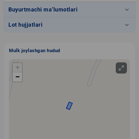
keyboard_arrow_down
Buyurtmachi ma’lumotlari
keyboard_arrow_down
Lot hujjatlari
Mulk joylashgan hudud
+
−