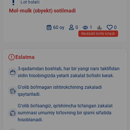
priority_high
Lot holati:
Mol-mulk (obyekt) sotilmadi
60 oy
0
remove_red_eye
1
0
Muddatli bo‘lib to‘lash
Eslatma
3-qadamdan boshlab, har bir yangi narx taklifidan
oldin hisobingizda yetarli zakalat bo‘lishi kerak.
G‘olib bo‘lmagan ishtirokchining zakaladi
qaytariladi.
G‘olib bo‘lsangiz, qo‘shimcha to‘langan zakalat
summasi umumiy to‘lovning bir qismi sifatida
hisoblanadi.