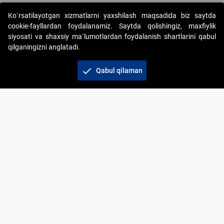
Ko`rsatilayotgan xizmatlarni yaxshilash maqsadida biz saytda
cookie-fayllardan foydalanamiz. Saytda qolishingiz, maxfiylik
siyosati va shaxsiy ma`lumotlardan foydalanish shartlarini qabul
qilganingizni anglatadi.
Copyright © 2017-2026. "Elektron onlayn-auksionlarni
tashkil etish" AJ. Barcha huquqlar himoyalangan
check
Qabul qilaman
To‘lov usullari
Bog‘lanish