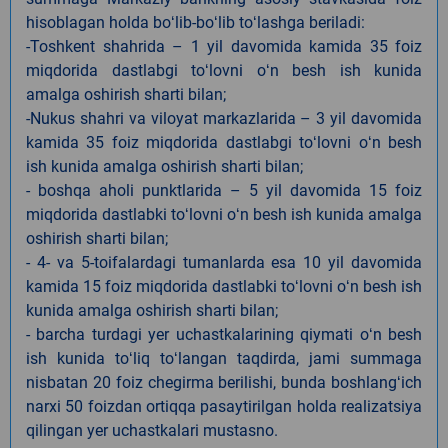
hisoblagan holda boʻlib-boʻlib toʻlashga beriladi:
-Toshkent shahrida – 1 yil davomida kamida 35 foiz
miqdorida dastlabgi toʻlovni oʻn besh ish kunida
amalga oshirish sharti bilan;
-Nukus shahri va viloyat markazlarida – 3 yil davomida
kamida 35 foiz miqdorida dastlabgi toʻlovni oʻn besh
ish kunida amalga oshirish sharti bilan;
- boshqa aholi punktlarida – 5 yil davomida 15 foiz
miqdorida dastlabki toʻlovni oʻn besh ish kunida amalga
oshirish sharti bilan;
- 4- va 5-toifalardagi tumanlarda esa 10 yil davomida
kamida 15 foiz miqdorida dastlabki toʻlovni oʻn besh ish
kunida amalga oshirish sharti bilan;
- barcha turdagi yer uchastkalarining qiymati oʻn besh
ish kunida toʻliq toʻlangan taqdirda, jami summaga
nisbatan 20 foiz chegirma berilishi, bunda boshlangʻich
narxi 50 foizdan ortiqqa pasaytirilgan holda realizatsiya
qilingan yer uchastkalari mustasno.