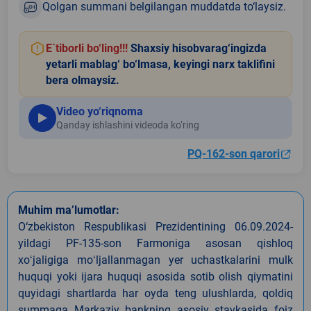
Qolgan summani belgilangan muddatda to‘laysiz.
E`tiborli bo‘ling!!!
Shaxsiy hisobvarag‘ingizda
yetarli mablag‘ bo‘lmasa, keyingi narx taklifini
bera olmaysiz.
Video yo‘riqnoma
Qanday ishlashini videoda ko‘ring
PQ-162-son qarori
Muhim ma’lumotlar:
O‘zbekiston Respublikasi Prezidentining 06.09.2024-
yildagi PF-135-son Farmoniga asosan qishloq
xoʻjaligiga moʻljallanmagan yer uchastkalarini mulk
huquqi yoki ijara huquqi asosida sotib olish qiymatini
quyidagi shartlarda har oyda teng ulushlarda, qoldiq
summaga Markaziy bankning asosiy stavkasida foiz