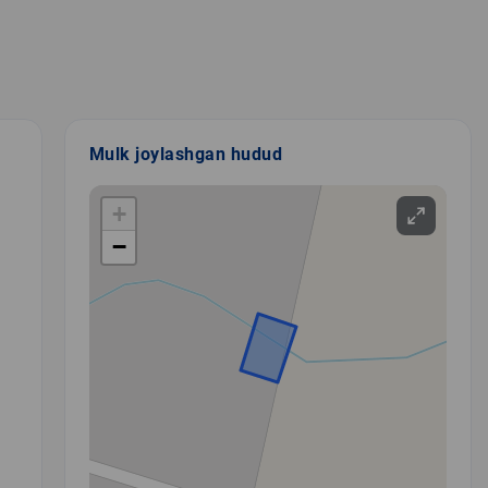
Mulk joylashgan hudud
+
−