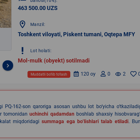
bahosi(10%):
463 500.00 UZS
location_on
Manzil:
Toshkent viloyati, Piskent tumani, Oqtepa MFY
priority_high
Lot holati:
Mol-mulk (obyekt) sotilmadi
keyboard_arrow_right
120 oy
0
remove_red_eye
2
Muddatli bo‘lib to‘lash
agi PQ-162-son qaroriga asosan ushbu lot bo‘yicha o‘tkazilad
lar tomonidan
uchinchi qadamdan
boshlab shaxsiy hisobvarag‘
akalat miqdoridagi
summaga ega bo‘lishlari talab etiladi
. Bu