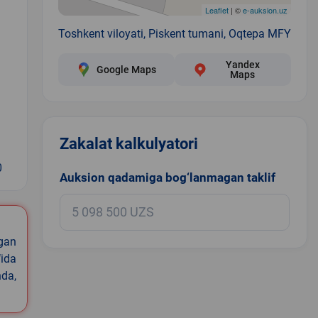
Leaflet
| ©
e-auksion.uz
Toshkent viloyati, Piskent tumani, Oqtepa MFY
Yandex
Google Maps
Maps
Zakalat kalkulyatori
0
Auksion qadamiga bog‘lanmagan taklif
igan
ida
nda,