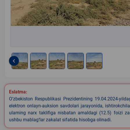
keyboard_arrow_left
Item
1
of
5
Eslatma:
O‘zbekiston Respublikasi Prezidentining 19.04.2024-yild
elektron onlayn-auksion savdolari jarayonida, ishtirokchi
ularning narx taklifiga nisbatan amaldagi (12.5) foizi z
ushbu mablag‘lar zakalat sifatida hisobga olinadi.