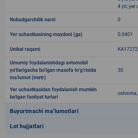
4 yil; ye
Nobudgarchilik narxi
0
Yer uchastkasining maydoni (ga)
0.0401
Unikal raqami
KA172725
Umumiy foydalanishdagi avtomobil
yo‘llarigacha bo‘lgan masofa to‘g‘risida
30
ma’lumot (metr)
Yer uchastkasidan foydalanish mumkin
oshxona, 
bo'lgan faoliyat turlari
Buyurtmachi ma’lumotlari
Lot hujjatlari