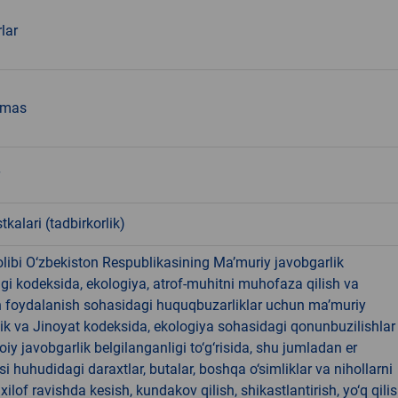
rlar
emas
tkalari (tadbirkorlik)
libi O‘zbekiston Respublikasining Ma’muriy javobgarlik
dagi kodeksida, ekologiya, atrof-muhitni muhofaza qilish va
n foydalanish sohasidagi huquqbuzarliklar uchun ma’muriy
ik va Jinoyat kodeksida, ekologiya sohasidagi qonunbuzilishlar
oiy javobgarlik belgilanganligi to‘g‘risida, shu jumladan er
i huhudidagi daraxtlar, butalar, boshqa o‘simliklar va nihollarni
ilof ravishda kesish, kundakov qilish, shikastlantirish, yo‘q qili