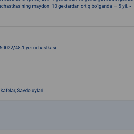
r uchastkasining maydoni 10 gektardan ortiq bo‘lganda — 5 yil. -
0022/48-1 yer uchastkasi
kafelar, Savdo uylari
k
k