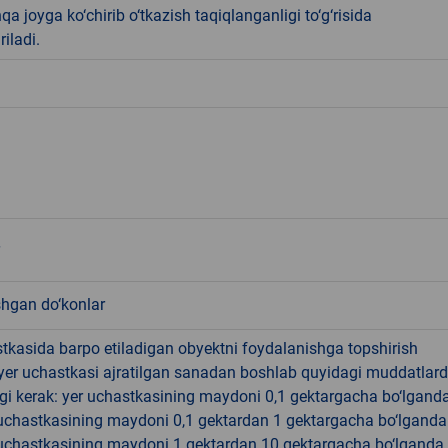
qa joyga ko‘chirib o‘tkazish taqiqlanganligi to‘g‘risida
riladi.
shgan do‘konlar
tkasida barpo etiladigan obyektni foydalanishga topshirish
yer uchastkasi ajratilgan sanadan boshlab quyidagi muddatlar
gi kerak: yer uchastkasining maydoni 0,1 gektargacha bo‘lgand
r uchastkasining maydoni 0,1 gektardan 1 gektargacha bo‘lgand
r uchastkasining maydoni 1 gektardan 10 gektargacha bo‘lganda