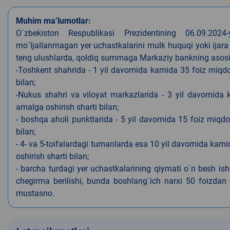
Muhim ma’lumotlar:
O`zbekiston Respublikasi Prezidentining 06.09.202
mo`ljallanmagan yer uchastkalarini mulk huquqi yoki ijara
teng ulushlarda, qoldiq summaga Markaziy bankning asosiy s
-Toshkent shahrida - 1 yil davomida kamida 35 foiz miqdor
bilan;
-Nukus shahri va viloyat markazlarida - 3 yil davomida 
amalga oshirish sharti bilan;
- boshqa aholi punktlarida - 5 yil davomida 15 foiz miqdo
bilan;
- 4- va 5-toifalardagi tumanlarda esa 10 yil davomida kami
oshirish sharti bilan;
- barcha turdagi yer uchastkalarining qiymati o`n besh is
chegirma berilishi, bunda boshlang`ich narxi 50 foizdan o
mustasno.