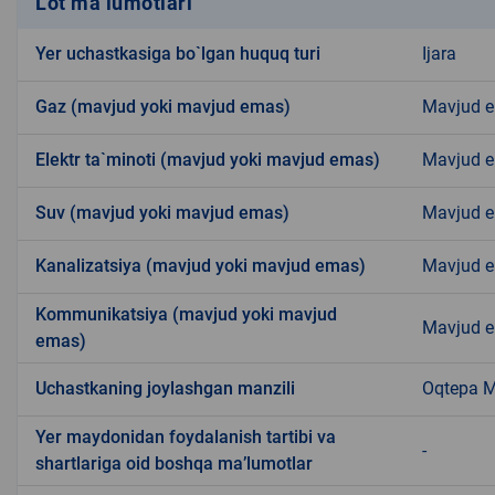
Lot ma’lumotlari
Yer uchastkasiga bo`lgan huquq turi
Ijara
Gaz (mavjud yoki mavjud emas)
Mavjud 
Elektr ta`minoti (mavjud yoki mavjud emas)
Mavjud 
Suv (mavjud yoki mavjud emas)
Mavjud 
Kanalizatsiya (mavjud yoki mavjud emas)
Mavjud 
Kommunikatsiya (mavjud yoki mavjud
Mavjud 
emas)
Uchastkaning joylashgan manzili
Oqtepa 
Yer maydonidan foydalanish tartibi va
-
shartlariga oid boshqa ma’lumotlar