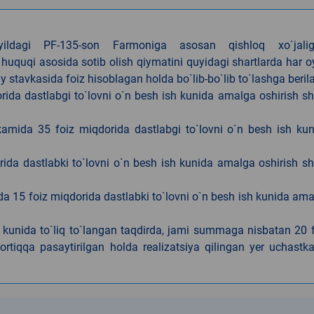
4-yildagi PF-135-son Farmoniga asosan qishloq xo`jalig
 huquqi asosida sotib olish qiymatini quyidagi shartlarda har 
tavkasida foiz hisoblagan holda bo`lib-bo`lib to`lashga berila
ida dastlabgi to`lovni o`n besh ish kunida amalga oshirish sh
kamida 35 foiz miqdorida dastlabgi to`lovni o`n besh ish ku
rida dastlabki to`lovni o`n besh ish kunida amalga oshirish sh
da 15 foiz miqdorida dastlabki to`lovni o`n besh ish kunida am
h kunida to`liq to`langan taqdirda, jami summaga nisbatan 20 
rtiqqa pasaytirilgan holda realizatsiya qilingan yer uchastka