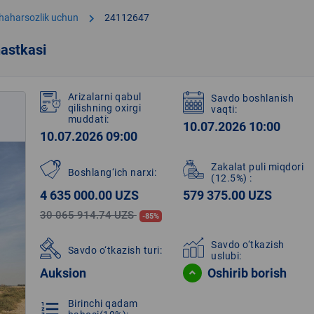
chevron_right
shaharsozlik uchun
24112647
astkasi
Arizalarni qabul
Savdo boshlanish
qilishning oxirgi
vaqti:
muddati:
10.07.2026 10:00
10.07.2026 09:00
Zakalat puli miqdori
Boshlang‘ich narxi:
(12.5%)
:
4 635 000.00 UZS
579 375.00 UZS
30 065 914.74 UZS
-85%
Savdo o‘tkazish
Savdo o‘tkazish turi:
uslubi:
Auksion
Oshirib borish
Birinchi qadam
format_list_numbered