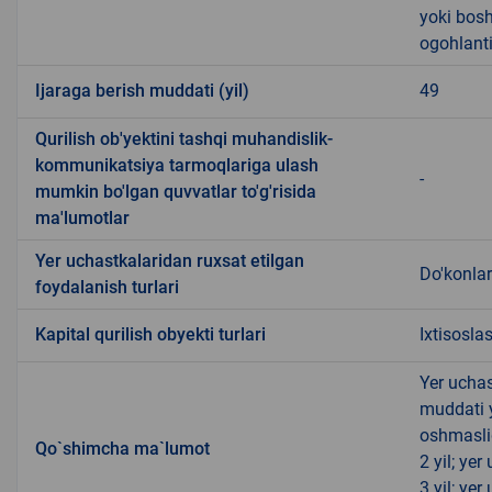
yoki bosh
ogohlanti
Ijaraga berish muddati (yil)
49
Qurilish ob'yektini tashqi muhandislik-
kommunikatsiya tarmoqlariga ulash
-
mumkin bo'lgan quvvatlar to'g'risida
ma'lumotlar
Yer uchastkalaridan ruxsat etilgan
Do'konlar
foydalanish turlari
Kapital qurilish obyekti turlari
Ixtisosla
Yer uchas
muddati 
oshmasli
Qo`shimcha ma`lumot
2 yil; ye
3 yil; ye