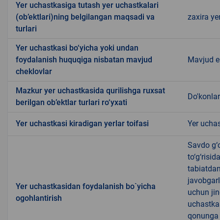
Yer uchastkasiga tutash yer uchastkalari
(ob’ektlari)ning belgilangan maqsadi va
zaxira ye
turlari
Yer uchastkasi bo‘yicha yoki undan
foydalanish huquqiga nisbatan mavjud
Mavjud 
cheklovlar
Mazkur yer uchastkasida qurilishga ruxsat
Do'konlar
berilgan ob’ektlar turlari ro‘yxati
Yer uchastkasi kiradigan yerlar toifasi
Yer uchas
Savdo g‘o
to‘g‘risi
tabiatda
javobgarl
Yer uchastkasidan foydalanish bo`yicha
uchun jin
ogohlantirish
uchastkas
qonunga x