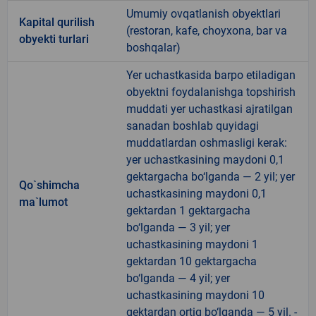
Umumiy ovqatlanish obyektlari
Kapital qurilish
(restoran, kafe, choyxona, bar va
obyekti turlari
boshqalar)
Yer uchastkasida barpo etiladigan
obyektni foydalanishga topshirish
muddati yer uchastkasi ajratilgan
sanadan boshlab quyidagi
muddatlardan oshmasligi kerak:
yer uchastkasining maydoni 0,1
gektargacha bo‘lganda — 2 yil; yer
Qo`shimcha
uchastkasining maydoni 0,1
ma`lumot
gektardan 1 gektargacha
bo‘lganda — 3 yil; yer
uchastkasining maydoni 1
gektardan 10 gektargacha
bo‘lganda — 4 yil; yer
uchastkasining maydoni 10
gektardan ortiq bo‘lganda — 5 yil. -