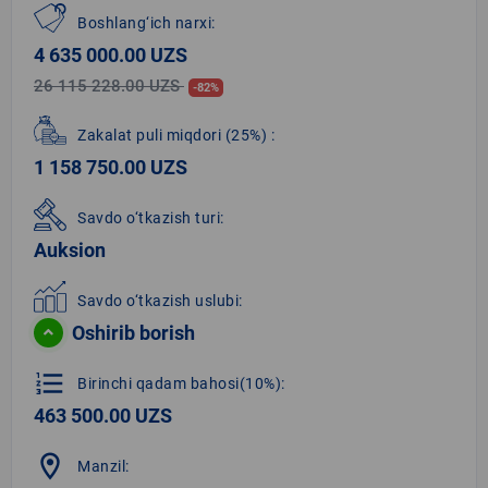
Boshlang‘ich narxi:
4 635 000.00 UZS
26 115 228.00 UZS
-82%
Zakalat puli miqdori
(25%)
:
1 158 750.00 UZS
Savdo o‘tkazish turi:
Auksion
Savdo o‘tkazish uslubi:
Oshirib borish
format_list_numbered
Birinchi qadam bahosi(10%):
463 500.00 UZS
location_on
Manzil: