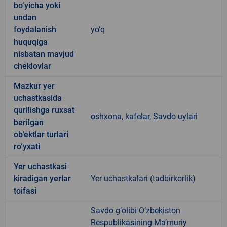
bo‘yicha yoki
undan
foydalanish
yo'q
huquqiga
nisbatan mavjud
cheklovlar
Mazkur yer
uchastkasida
qurilishga ruxsat
oshxona, kafelar, Savdo uylari
berilgan
ob’ektlar turlari
ro‘yxati
Yer uchastkasi
kiradigan yerlar
Yer uchastkalari (tadbirkorlik)
toifasi
Savdo g‘olibi O‘zbekiston
Respublikasining Ma’muriy