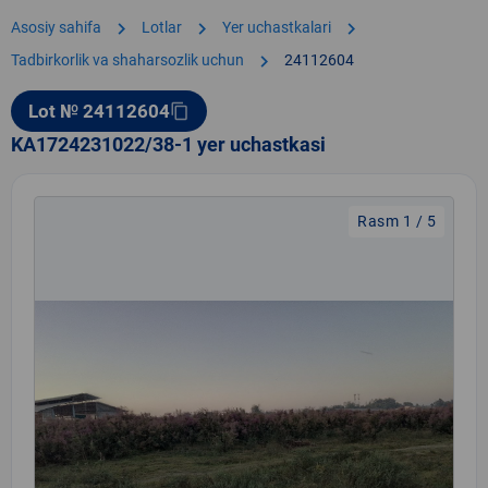
chevron_right
chevron_right
chevron_right
Asosiy sahifa
Lotlar
Yer uchastkalari
chevron_right
Tadbirkorlik va shaharsozlik uchun
24112604
Lot № 24112604
content_copy
KA1724231022/38-1 yer uchastkasi
Rasm 1 / 5