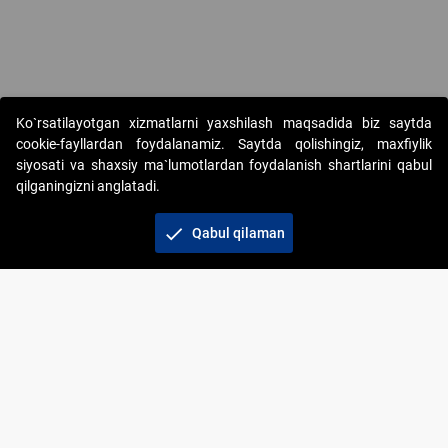
Ko`rsatilayotgan xizmatlarni yaxshilash maqsadida biz saytda
cookie-fayllardan foydalanamiz. Saytda qolishingiz, maxfiylik
siyosati va shaxsiy ma`lumotlardan foydalanish shartlarini qabul
qilganingizni anglatadi.
Copyright © 2017-2026. "Elektron onlayn-auksionlarni
tashkil etish" AJ. Barcha huquqlar himoyalangan
check
Qabul qilaman
To‘lov usullari