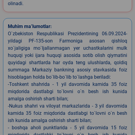
olinadi.
Muhim ma’lumotlar:
O`zbekiston Respublikasi Prezidentining 06.09.2024-
yildagi PF-135-son Farmoniga asosan qishloq
xo`jaligiga mo`ljallanmagan yer uchastkalarini mulk
huquqi yoki ijara huquqi asosida sotib olish qiymatini
quyidagi shartlarda har oyda teng ulushlarda, qoldiq
summaga Markaziy bankning asosiy stavkasida foiz
hisoblagan holda bo`lib-bo`lib to`lashga beriladi:
-Toshkent shahrida - 1 yil davomida kamida 35 foiz
miqdorida dastlabgi to`lovni o`n besh ish kunida
amalga oshirish sharti bilan;
-Nukus shahri va viloyat markazlarida - 3 yil davomida
kamida 35 foiz miqdorida dastlabgi to`lovni o`n besh
ish kunida amalga oshirish sharti bilan;
- boshqa aholi punktlarida - 5 yil davomida 15 foiz
miqdorida dastlabki to`lovni o`n besh ish kunida