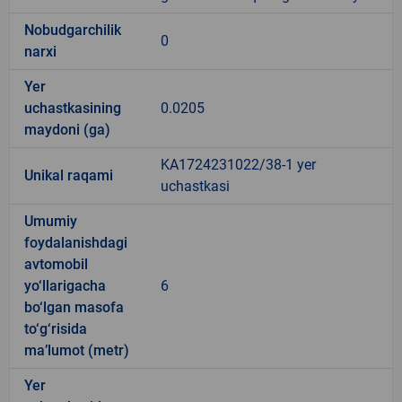
Nobudgarchilik
0
narxi
Yer
uchastkasining
0.0205
maydoni (ga)
KA1724231022/38-1 yer
Unikal raqami
uchastkasi
Umumiy
foydalanishdagi
avtomobil
yo‘llarigacha
6
bo‘lgan masofa
to‘g‘risida
ma’lumot (metr)
Yer