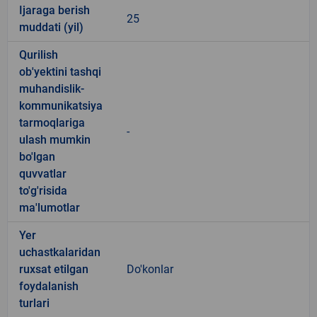
Ijaraga berish
25
muddati (yil)
Qurilish
ob'yektini tashqi
muhandislik-
kommunikatsiya
tarmoqlariga
-
ulash mumkin
bo'lgan
quvvatlar
to'g'risida
ma'lumotlar
Yer
uchastkalaridan
ruxsat etilgan
Do'konlar
foydalanish
turlari