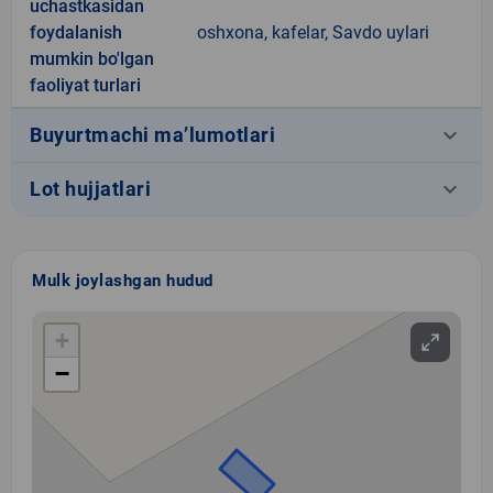
uchastkasidan
foydalanish
oshxona, kafelar, Savdo uylari
mumkin bo'lgan
faoliyat turlari
keyboard_arrow_down
Buyurtmachi ma’lumotlari
keyboard_arrow_down
Lot hujjatlari
Mulk joylashgan hudud
+
−