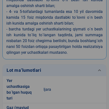
amalga oshirish sharti bilan;
- 4- va 5-toifalardagi tumanlarda esa 10 yil davomida
kamida 15 foiz miqdorida dastlabki to`lovni o`n besh
ish kunida amalga oshirish sharti bilan;
- barcha turdagi yer uchastkalarining qiymati o`n besh
ish kunida to`liq to`langan taqdirda, jami summaga
nisbatan 20 foiz chegirma berilishi, bunda boshlang`ich
narxi 50 foizdan ortiqqa pasaytirilgan holda realizatsiya
qilingan yer uchastkalari mustasno.
keyboard_arrow_down
Lot ma’lumotlari
Yer
uchastkasiga
Ijara
bo`lgan huquq
turi
Gaz (mavjud