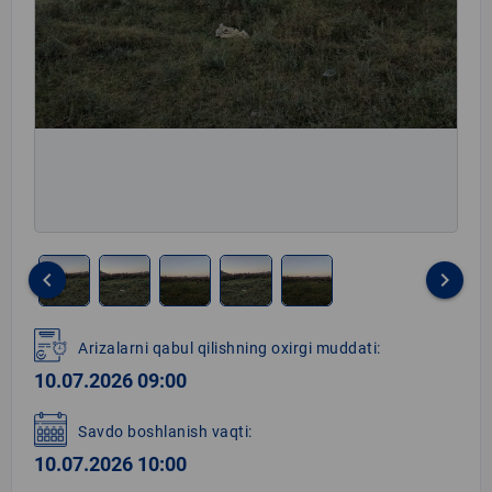
keyboard_arrow_left
keyboard_arrow_right
Item
1
Arizalarni qabul qilishning oxirgi muddati:
of
10.07.2026 09:00
5
Savdo boshlanish vaqti:
10.07.2026 10:00