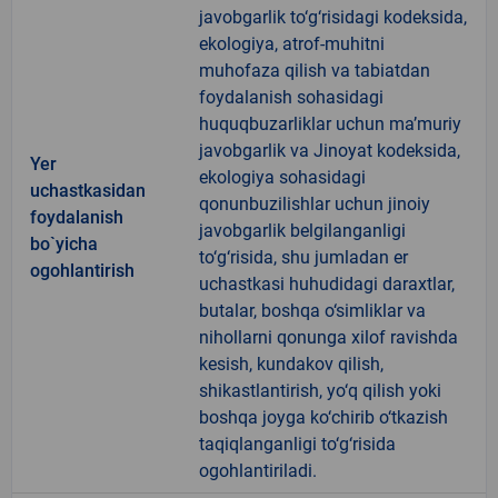
javobgarlik to‘g‘risidagi kodeksida,
ekologiya, atrof-muhitni
muhofaza qilish va tabiatdan
foydalanish sohasidagi
huquqbuzarliklar uchun ma’muriy
javobgarlik va Jinoyat kodeksida,
Yer
ekologiya sohasidagi
uchastkasidan
qonunbuzilishlar uchun jinoiy
foydalanish
javobgarlik belgilanganligi
bo`yicha
to‘g‘risida, shu jumladan er
ogohlantirish
uchastkasi huhudidagi daraxtlar,
butalar, boshqa o‘simliklar va
nihollarni qonunga xilof ravishda
kesish, kundakov qilish,
shikastlantirish, yo‘q qilish yoki
boshqa joyga ko‘chirib o‘tkazish
taqiqlanganligi to‘g‘risida
ogohlantiriladi.