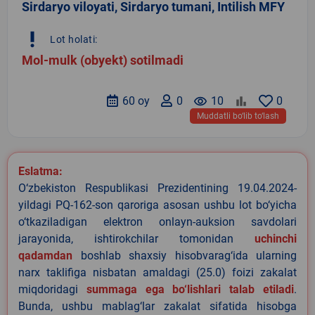
Sirdaryo viloyati, Sirdaryo tumani, Intilish MFY
priority_high
Lot holati:
Mol-mulk (obyekt) sotilmadi
60 oy
0
remove_red_eye
10
0
Muddatli bo‘lib to‘lash
Eslatma:
O‘zbekiston Respublikasi Prezidentining 19.04.2024-
yildagi PQ-162-son qaroriga asosan ushbu lot bo‘yicha
o‘tkaziladigan elektron onlayn-auksion savdolari
jarayonida, ishtirokchilar tomonidan
uchinchi
qadamdan
boshlab shaxsiy hisobvarag‘ida ularning
narx taklifiga nisbatan amaldagi (25.0) foizi zakalat
miqdoridagi
summaga ega bo‘lishlari talab etiladi
.
Bunda, ushbu mablag‘lar zakalat sifatida hisobga