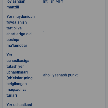
joylashgan
Intilish MFY
manzili
Yer maydonidan
foydalanish
tartibi va
-
shartlariga oid
boshqa
ma’lumotlar
Yer
uchastkasiga
tutash yer
uchastkalari
aholi yashash punkti
(ob’ektlari)ning
belgilangan
maqsadi va
turlari
Yer uchastkasi