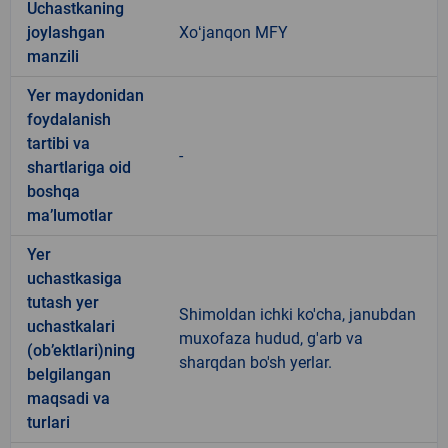
Uchastkaning
joylashgan
Xoʻjanqon MFY
manzili
Yer maydonidan
foydalanish
tartibi va
-
shartlariga oid
boshqa
ma’lumotlar
Yer
uchastkasiga
tutash yer
Shimoldan ichki ko'cha, janubdan
uchastkalari
muxofaza hudud, g'arb va
(ob’ektlari)ning
sharqdan bo'sh yerlar.
belgilangan
maqsadi va
turlari