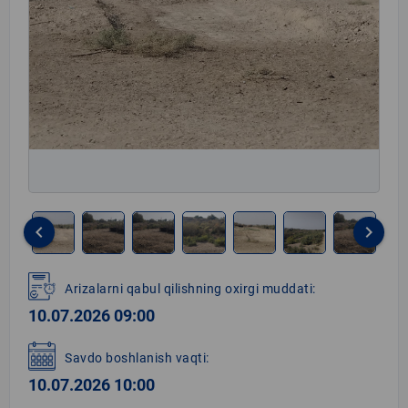
keyboard_arrow_left
keyboard_arrow_right
Item
1
Arizalarni qabul qilishning oxirgi muddati:
of
10.07.2026 09:00
7
Savdo boshlanish vaqti:
10.07.2026 10:00