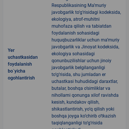
Respublikasining Ma’muriy
javobgarlik to‘g‘risidagi kodeksida,
ekologiya, atrof-muhitni
muhofaza qilish va tabiatdan
foydalanish sohasidagi
huquqbuzarliklar uchun ma’muriy
javobgarlik va Jinoyat kodeksida,
Yer
ekologiya sohasidagi
uchastkasidan
qonunbuzilishlar uchun jinoiy
foydalanish
javobgarlik belgilanganligi
bo`yicha
to‘g‘risida, shu jumladan er
ogohlantirish
uchastkasi huhudidagi daraxtlar,
butalar, boshqa o‘simliklar va
nihollarni qonunga xilof ravishda
kesish, kundakov qilish,
shikastlantirish, yo‘q qilish yoki
boshqa joyga ko‘chirib o‘tkazish
taqiqlanganligi to‘g‘risida