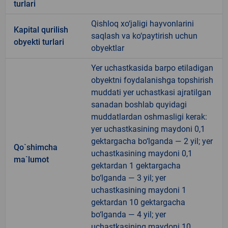
turlari
Qishloq xo‘jaligi hayvonlarini
Kapital qurilish
saqlash va ko‘paytirish uchun
obyekti turlari
obyektlar
Yer uchastkasida barpo etiladigan
obyektni foydalanishga topshirish
muddati yer uchastkasi ajratilgan
sanadan boshlab quyidagi
muddatlardan oshmasligi kerak:
yer uchastkasining maydoni 0,1
gektargacha bo‘lganda — 2 yil; yer
Qo`shimcha
uchastkasining maydoni 0,1
ma`lumot
gektardan 1 gektargacha
bo‘lganda — 3 yil; yer
uchastkasining maydoni 1
gektardan 10 gektargacha
bo‘lganda — 4 yil; yer
uchastkasining maydoni 10