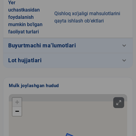
Yer
uchastkasidan
Qishloq xo'jaligi mahsulotlarini
foydalanish
qayta ishlash ob'ektlari
mumkin bo'lgan
faoliyat turlari
keyboard_arrow_down
Buyurtmachi ma’lumotlari
keyboard_arrow_down
Lot hujjatlari
Mulk joylashgan hudud
+
−