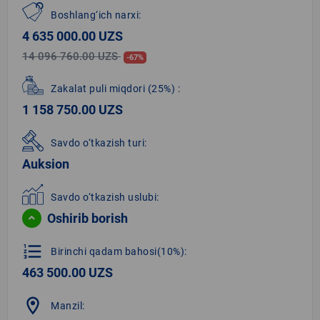
Boshlang‘ich narxi:
4 635 000.00 UZS
14 096 760.00 UZS
-67%
Zakalat puli miqdori
(25%)
:
1 158 750.00 UZS
Savdo o‘tkazish turi:
Auksion
Savdo o‘tkazish uslubi:
Oshirib borish
format_list_numbered
Birinchi qadam bahosi(10%):
463 500.00 UZS
location_on
Manzil: