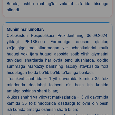
Bunda, ushbu mablagʻlar zakalat sifatida hisobga
olinadi.
Muhim ma’lumotlar:
O‘zbekiston Respublikasi Prezidentining 06.09.2024-
yildagi PF-135-son Farmoniga asosan qishloq
xoʻjaligiga moʻljallanmagan yer uchastkalarini mulk
huquqi yoki ijara huquqi asosida sotib olish qiymatini
quyidagi shartlarda har oyda teng ulushlarda, qoldiq
summaga Markaziy bankning asosiy stavkasida foiz
hisoblagan holda boʻlib-boʻlib toʻlashga beriladi:
-Toshkent shahrida – 1 yil davomida kamida 35 foiz
miqdorida dastlabgi toʻlovni oʻn besh ish kunida
amalga oshirish sharti bilan;
-Nukus shahri va viloyat markazlarida – 3 yil davomida
kamida 35 foiz miqdorida dastlabgi toʻlovni oʻn besh
ish kunida amalga oshirish sharti bilan;