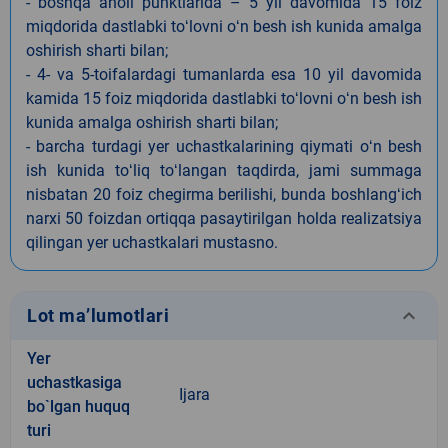
- boshqa aholi punktlarida – 5 yil davomida 15 foiz
miqdorida dastlabki toʻlovni oʻn besh ish kunida amalga
oshirish sharti bilan;
- 4- va 5-toifalardagi tumanlarda esa 10 yil davomida
kamida 15 foiz miqdorida dastlabki toʻlovni oʻn besh ish
kunida amalga oshirish sharti bilan;
- barcha turdagi yer uchastkalarining qiymati oʻn besh
ish kunida toʻliq toʻlangan taqdirda, jami summaga
nisbatan 20 foiz chegirma berilishi, bunda boshlangʻich
narxi 50 foizdan ortiqqa pasaytirilgan holda realizatsiya
qilingan yer uchastkalari mustasno.
keyboard_arrow_down
Lot ma’lumotlari
Yer
uchastkasiga
Ijara
bo`lgan huquq
turi