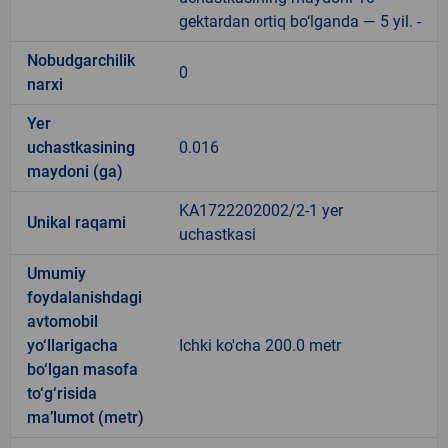
gektardan ortiq bo‘lganda — 5 yil. -
Nobudgarchilik
0
narxi
Yer
uchastkasining
0.016
maydoni (ga)
KA1722202002/2-1 yer
Unikal raqami
uchastkasi
Umumiy
foydalanishdagi
avtomobil
yo‘llarigacha
Ichki ko'cha 200.0 metr
bo‘lgan masofa
to‘g‘risida
ma’lumot (metr)