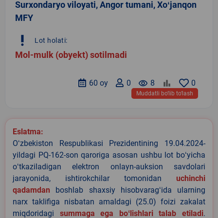
Surxondaryo viloyati, Angor tumani, Xoʻjanqon
MFY
priority_high
Lot holati:
Mol-mulk (obyekt) sotilmadi
60 oy
0
remove_red_eye
8
0
Muddatli bo‘lib to‘lash
Eslatma:
Oʻzbekiston Respublikasi Prezidentining 19.04.2024-
yildagi PQ-162-son qaroriga asosan ushbu lot boʻyicha
oʻtkaziladigan elektron onlayn-auksion savdolari
jarayonida, ishtirokchilar tomonidan
uchinchi
qadamdan
boshlab shaxsiy hisobvaragʻida ularning
narx taklifiga nisbatan amaldagi (25.0) foizi zakalat
miqdoridagi
summaga ega boʻlishlari talab etiladi
.