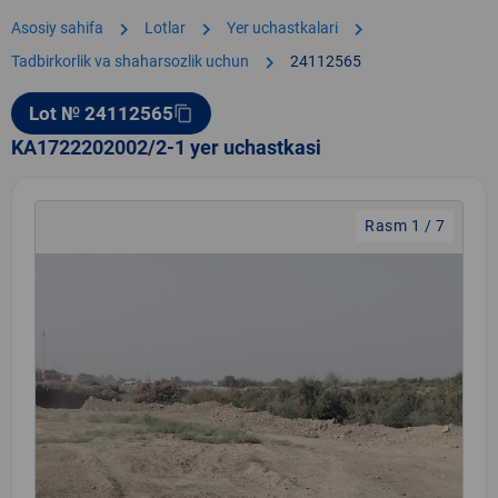
chevron_right
chevron_right
chevron_right
Asosiy sahifa
Lotlar
Yer uchastkalari
chevron_right
Tadbirkorlik va shaharsozlik uchun
24112565
Lot № 24112565
content_copy
KA1722202002/2-1 yer uchastkasi
Rasm 1 / 7