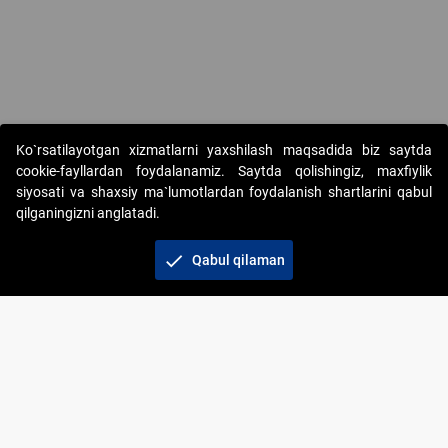
Ko`rsatilayotgan xizmatlarni yaxshilash maqsadida biz saytda
cookie-fayllardan foydalanamiz. Saytda qolishingiz, maxfiylik
siyosati va shaxsiy ma`lumotlardan foydalanish shartlarini qabul
qilganingizni anglatadi.
Copyright © 2017-2026. "Elektron onlayn-auksionlarni
tashkil etish" AJ. Barcha huquqlar himoyalangan
check
Qabul qilaman
To‘lov usullari