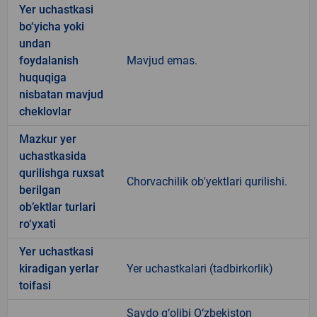
Yer uchastkasi
bo‘yicha yoki
undan
foydalanish
Mavjud emas.
huquqiga
nisbatan mavjud
cheklovlar
Mazkur yer
uchastkasida
qurilishga ruxsat
Chorvachilik ob'yektlari qurilishi.
berilgan
ob’ektlar turlari
ro‘yxati
Yer uchastkasi
kiradigan yerlar
Yer uchastkalari (tadbirkorlik)
toifasi
Savdo g‘olibi O‘zbekiston