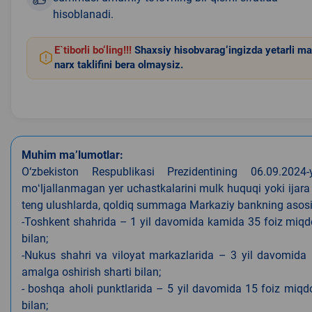
hisoblanadi.
E`tiborli bo‘ling!!!
Shaxsiy hisobvarag‘ingizda yetarli ma
narx taklifini bera olmaysiz.
Muhim ma’lumotlar:
O‘zbekiston Respublikasi Prezidentining 06.09.202
moʻljallanmagan yer uchastkalarini mulk huquqi yoki ijara
teng ulushlarda, qoldiq summaga Markaziy bankning asosiy s
-Toshkent shahrida – 1 yil davomida kamida 35 foiz miqdor
bilan;
-Nukus shahri va viloyat markazlarida – 3 yil davomida 
amalga oshirish sharti bilan;
- boshqa aholi punktlarida – 5 yil davomida 15 foiz miqdo
bilan;