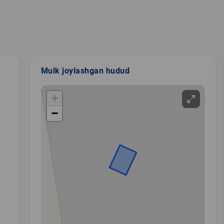
Mulk joylashgan hudud
+
−