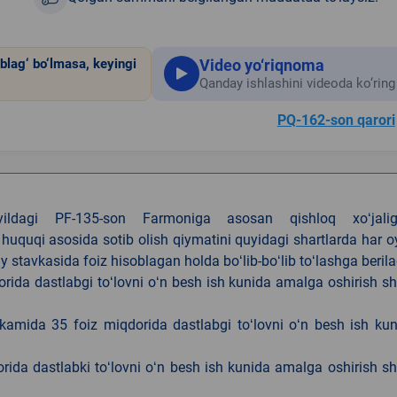
Video yo‘riqnoma
blag‘ bo‘lmasa, keyingi
Qanday ishlashini videoda ko‘ring
PQ-162-son qarori
4-yildagi PF-135-son Farmoniga asosan qishloq xoʻjalig
 huquqi asosida sotib olish qiymatini quyidagi shartlarda har 
tavkasida foiz hisoblagan holda boʻlib-boʻlib toʻlashga berila
ida dastlabgi toʻlovni oʻn besh ish kunida amalga oshirish sh
kamida 35 foiz miqdorida dastlabgi toʻlovni oʻn besh ish ku
rida dastlabki toʻlovni oʻn besh ish kunida amalga oshirish sh