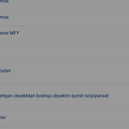
emas
emas
hinor MFY
oylari
rilgan obyektdan boshqa obyektni qurish ta'qiqlanadi
lar