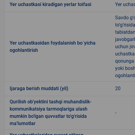
Yer uchastkasi kiradigan yerlar toifasi
Yer uchas
Savdo g‘o
to‘g‘risi
tabiatda
javobgarl
Yer uchastkasidan foydalanish bo`yicha
uchun jin
ogohlantirish
uchastkas
qonunga x
yoki bosh
ogohlanti
Ijaraga berish muddati (yil)
20
Qurilish ob'yektini tashqi muhandislik-
kommunikatsiya tarmoqlariga ulash
-
mumkin bo'lgan quvvatlar to'g'risida
ma'lumotlar