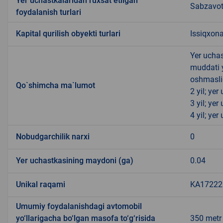
Yer uchastkalaridan ruxsat etilgan
Sabzavotc
foydalanish turlari
Kapital qurilish obyekti turlari
Issiqxona
Yer uchas
muddati 
oshmasli
Qo`shimcha ma`lumot
2 yil; ye
3 yil; ye
4 yil; ye
Nobudgarchilik narxi
0
Yer uchastkasining maydoni (ga)
0.04
Unikal raqami
KA172221
Umumiy foydalanishdagi avtomobil
yo‘llarigacha bo‘lgan masofa to‘g‘risida
350 metr