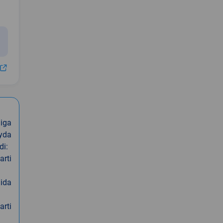
iga
oyda
di:
arti
nida
arti