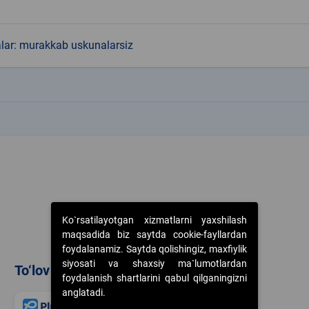
alar: murakkab uskunalarsiz
k
k
Ko`rsatilayotgan xizmatlarni yaxshilash
maqsadida biz saytda cookie-fayllardan
foydalanamiz. Saytda qolishingiz, maxfiylik
siyosati va shaxsiy ma`lumotlardan
To‘lov usullari
foydalanish shartlarini qabul qilganingizni
anglatadi.