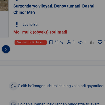
Surxondaryo viloyati, Denov tumani, Dashti
Chinor MFY
priority_high
Lot holati:
Mol-mulk (obyekt) sotilmadi
60 oy
0
remove_red_eye
1
Muddatli bo‘lib to‘lash
keyboard_arrow_right
G‘olib bo‘lmagan ishtirokchining zakaladi qaytariladi
Qolgan summani belgilangan muddatda to‘laysiz.