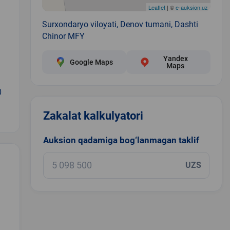
Leaflet
| ©
e-auksion.uz
Surxondaryo viloyati, Denov tumani, Dashti
Chinor MFY
Yandex
Google Maps
Maps
0
Zakalat kalkulyatori
Auksion qadamiga bog‘lanmagan taklif
UZS
.