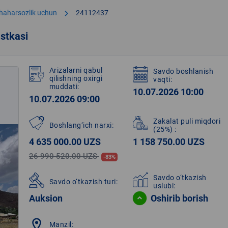
chevron_right
shaharsozlik uchun
24112437
stkasi
Arizalarni qabul
Savdo boshlanish
qilishning oxirgi
vaqti:
muddati:
10.07.2026 10:00
10.07.2026 09:00
Zakalat puli miqdori
Boshlang‘ich narxi:
(25%)
:
4 635 000.00 UZS
1 158 750.00 UZS
26 990 520.00 UZS
-83%
Savdo o‘tkazish
Savdo o‘tkazish turi:
uslubi:
Auksion
Oshirib borish
location_on
Manzil: