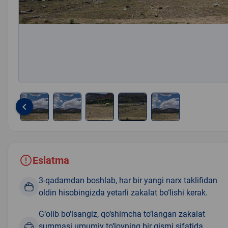
keyboard_arrow_left
Item
1
of
5
Eslatma
3-qadamdan boshlab, har bir yangi narx taklifidan
oldin hisobingizda yetarli zakalat bo‘lishi kerak.
G‘olib bo‘lsangiz, qo‘shimcha to‘langan zakalat
summasi umumiy to‘lovning bir qismi sifatida