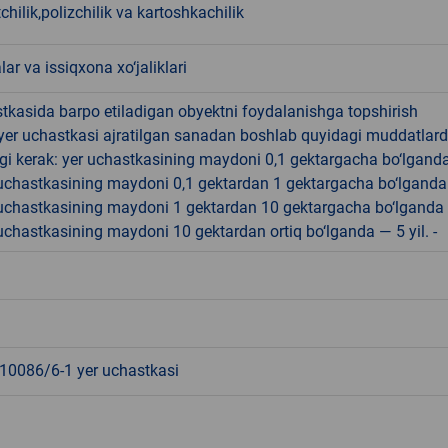
hilik,polizchilik va kartoshkachilik
lar va issiqxona xo‘jaliklari
tkasida barpo etiladigan obyektni foydalanishga topshirish
yer uchastkasi ajratilgan sanadan boshlab quyidagi muddatlar
gi kerak: yer uchastkasining maydoni 0,1 gektargacha bo‘lgand
r uchastkasining maydoni 0,1 gektardan 1 gektargacha bo‘lgand
r uchastkasining maydoni 1 gektardan 10 gektargacha bo‘lganda
r uchastkasining maydoni 10 gektardan ortiq bo‘lganda — 5 yil. -
0086/6-1 yer uchastkasi