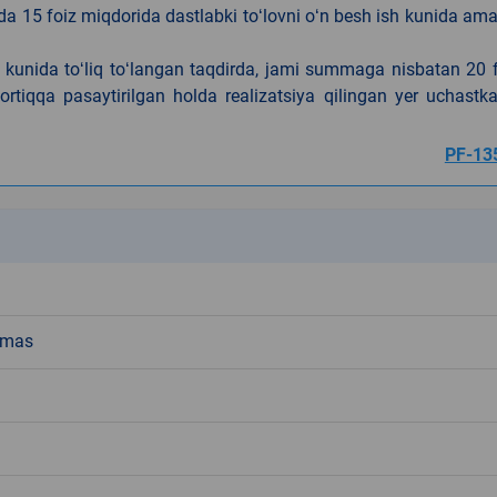
da 15 foiz miqdorida dastlabki toʻlovni oʻn besh ish kunida am
h kunida toʻliq toʻlangan taqdirda, jami summaga nisbatan 20 
rtiqqa pasaytirilgan holda realizatsiya qilingan yer uchastka
PF-13
k
emas