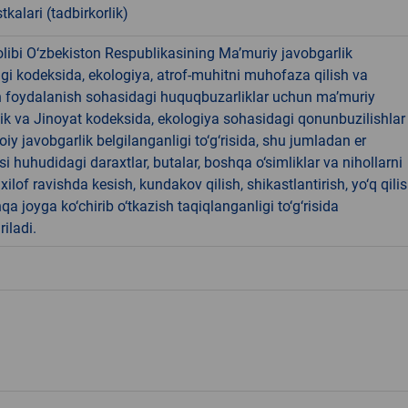
tkalari (tadbirkorlik)
libi O‘zbekiston Respublikasining Ma’muriy javobgarlik
dagi kodeksida, ekologiya, atrof-muhitni muhofaza qilish va
n foydalanish sohasidagi huquqbuzarliklar uchun ma’muriy
ik va Jinoyat kodeksida, ekologiya sohasidagi qonunbuzilishlar
oiy javobgarlik belgilanganligi to‘g‘risida, shu jumladan er
i huhudidagi daraxtlar, butalar, boshqa o‘simliklar va nihollarni
ilof ravishda kesish, kundakov qilish, shikastlantirish, yo‘q qili
qa joyga ko‘chirib o‘tkazish taqiqlanganligi to‘g‘risida
riladi.