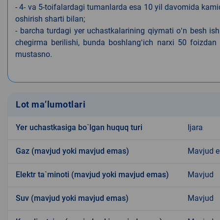
- 4- va 5-toifalardagi tumanlarda esa 10 yil davomida kami
oshirish sharti bilan;
- barcha turdagi yer uchastkalarining qiymati oʻn besh is
chegirma berilishi, bunda boshlangʻich narxi 50 foizdan o
mustasno.
Lot ma’lumotlari
Yer uchastkasiga bo`lgan huquq turi
Ijara
Gaz (mavjud yoki mavjud emas)
Mavjud 
Elektr ta`minoti (mavjud yoki mavjud emas)
Mavjud
Suv (mavjud yoki mavjud emas)
Mavjud