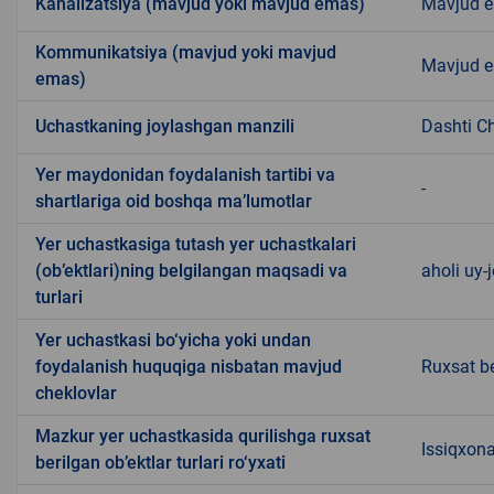
Kanalizatsiya (mavjud yoki mavjud emas)
Mavjud 
Kommunikatsiya (mavjud yoki mavjud
Mavjud 
emas)
Uchastkaning joylashgan manzili
Dashti C
Yer maydonidan foydalanish tartibi va
-
shartlariga oid boshqa ma’lumotlar
Yer uchastkasiga tutash yer uchastkalari
(ob’ektlari)ning belgilangan maqsadi va
aholi uy-j
turlari
Yer uchastkasi bo‘yicha yoki undan
foydalanish huquqiga nisbatan mavjud
Ruxsat be
cheklovlar
Mazkur yer uchastkasida qurilishga ruxsat
Issiqxona
berilgan ob’ektlar turlari ro‘yxati