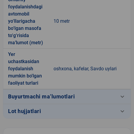
foydalanishdagi
avtomobil
yo‘llarigacha
10 metr
bo‘lgan masofa
to‘g‘risida
ma’lumot (metr)
Yer
uchastkasidan
foydalanish
oshxona, kafelar, Savdo uylari
mumkin bo'lgan
faoliyat turlari
keyboard_arrow_down
Buyurtmachi ma’lumotlari
keyboard_arrow_down
Lot hujjatlari