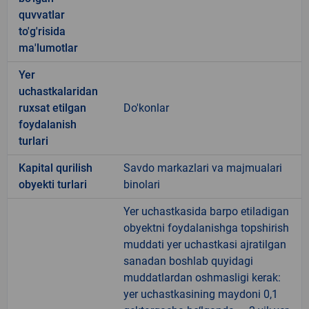
quvvatlar
to'g'risida
ma'lumotlar
Yer
uchastkalaridan
ruxsat etilgan
Do'konlar
foydalanish
turlari
Kapital qurilish
Savdo markazlari va majmualari
obyekti turlari
binolari
Yer uchastkasida barpo etiladigan
obyektni foydalanishga topshirish
muddati yer uchastkasi ajratilgan
sanadan boshlab quyidagi
muddatlardan oshmasligi kerak:
yer uchastkasining maydoni 0,1