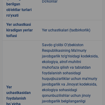
Do'konlar
berilgan
ob’ektlar turlari
ro‘yxati
Yer uchastkasi
kiradigan yerlar
Yer uchastkalari (tadbirkorlik)
toifasi
Savdo g‘olibi O‘zbekiston
Respublikasining Ma’muriy
javobgarlik to‘g‘risidagi kodeksida,
ekologiya, atrof-muhitni
muhofaza qilish va tabiatdan
foydalanish sohasidagi
huquqbuzarliklar uchun ma’muriy
javobgarlik va Jinoyat kodeksida,
Yer
ekologiya sohasidagi
uchastkasidan
qonunbuzilishlar uchun jinoiy
foydalanish
javobgarlik belgilanganligi
bo`yicha