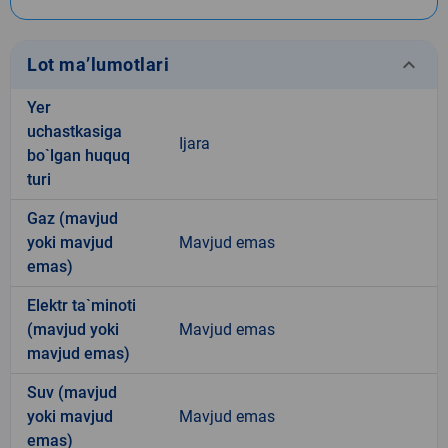
keyboard_arrow_down
Lot ma’lumotlari
Yer
uchastkasiga
Ijara
bo`lgan huquq
turi
Gaz (mavjud
yoki mavjud
Mavjud emas
emas)
Elektr ta`minoti
(mavjud yoki
Mavjud emas
mavjud emas)
Suv (mavjud
yoki mavjud
Mavjud emas
emas)