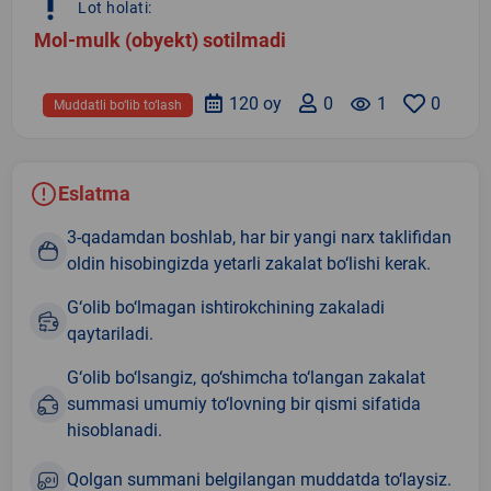
priority_high
Lot holati:
Mol-mulk (obyekt) sotilmadi
120 oy
0
remove_red_eye
1
0
Muddatli bo‘lib to‘lash
Eslatma
3-qadamdan boshlab, har bir yangi narx taklifidan
oldin hisobingizda yetarli zakalat bo‘lishi kerak.
G‘olib bo‘lmagan ishtirokchining zakaladi
qaytariladi.
G‘olib bo‘lsangiz, qo‘shimcha to‘langan zakalat
summasi umumiy to‘lovning bir qismi sifatida
hisoblanadi.
Qolgan summani belgilangan muddatda to‘laysiz.