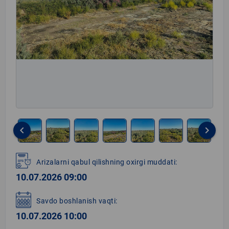
keyboard_arrow_left
keyboard_arrow_right
Item
1
Arizalarni qabul qilishning oxirgi muddati:
of
10.07.2026 09:00
8
Savdo boshlanish vaqti:
10.07.2026 10:00