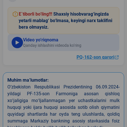
E`tiborli bo‘ling!!!
Shaxsiy hisobvarag‘ingizda
yetarli mablag‘ bo‘lmasa, keyingi narx taklifini
bera olmaysiz.
Video yo‘riqnoma
Qanday ishlashini videoda ko‘ring
PQ-162-son qarori
Muhim ma’lumotlar:
O‘zbekiston Respublikasi Prezidentining 06.09.2024-
yildagi PF-135-son Farmoniga asosan qishloq
xoʻjaligiga moʻljallanmagan yer uchastkalarini mulk
huquqi yoki ijara huquqi asosida sotib olish qiymatini
quyidagi shartlarda har oyda teng ulushlarda, qoldiq
summaga Markaziy bankning asosiy stavkasida foiz