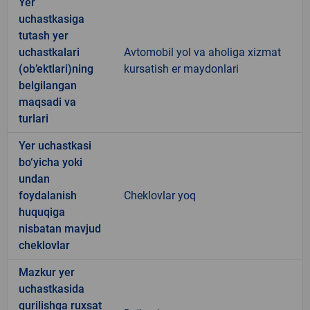
Yer
uchastkasiga
tutash yer
uchastkalari
Avtomobil yol va aholiga xizmat
(ob’ektlari)ning
kursatish er maydonlari
belgilangan
maqsadi va
turlari
Yer uchastkasi
bo‘yicha yoki
undan
foydalanish
Cheklovlar yoq
huquqiga
nisbatan mavjud
cheklovlar
Mazkur yer
uchastkasida
qurilishga ruxsat