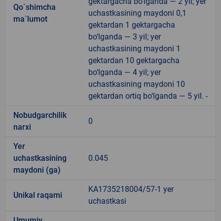
gektargacha bo‘lganda — 2 yil; yer
Qo`shimcha
uchastkasining maydoni 0,1
ma`lumot
gektardan 1 gektargacha
bo‘lganda — 3 yil; yer
uchastkasining maydoni 1
gektardan 10 gektargacha
bo‘lganda — 4 yil; yer
uchastkasining maydoni 10
gektardan ortiq bo‘lganda — 5 yil. -
Nobudgarchilik
0
narxi
Yer
uchastkasining
0.045
maydoni (ga)
KA1735218004/57-1 yer
Unikal raqami
uchastkasi
Umumiy