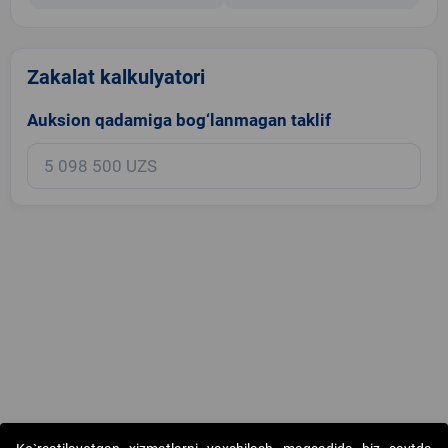
Zakalat kalkulyatori
Auksion qadamiga bog‘lanmagan taklif
Copyright © 2017-2026. "Elektron onlayn-auksionlarni tashkil etish"