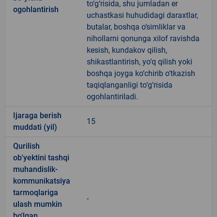
to‘g‘risida, shu jumladan er
ogohlantirish
uchastkasi huhudidagi daraxtlar,
butalar, boshqa o‘simliklar va
nihollarni qonunga xilof ravishda
kesish, kundakov qilish,
shikastlantirish, yo‘q qilish yoki
boshqa joyga ko‘chirib o‘tkazish
taqiqlanganligi to‘g‘risida
ogohlantiriladi.
Ijaraga berish
15
muddati (yil)
Qurilish
ob'yektini tashqi
muhandislik-
kommunikatsiya
tarmoqlariga
-
ulash mumkin
bo'lgan