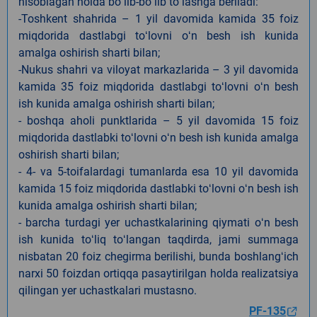
hisoblagan holda boʻlib-boʻlib toʻlashga beriladi:
-Toshkent shahrida – 1 yil davomida kamida 35 foiz
miqdorida dastlabgi toʻlovni oʻn besh ish kunida
amalga oshirish sharti bilan;
-Nukus shahri va viloyat markazlarida – 3 yil davomida
kamida 35 foiz miqdorida dastlabgi toʻlovni oʻn besh
ish kunida amalga oshirish sharti bilan;
- boshqa aholi punktlarida – 5 yil davomida 15 foiz
miqdorida dastlabki toʻlovni oʻn besh ish kunida amalga
oshirish sharti bilan;
- 4- va 5-toifalardagi tumanlarda esa 10 yil davomida
kamida 15 foiz miqdorida dastlabki toʻlovni oʻn besh ish
kunida amalga oshirish sharti bilan;
- barcha turdagi yer uchastkalarining qiymati oʻn besh
ish kunida toʻliq toʻlangan taqdirda, jami summaga
nisbatan 20 foiz chegirma berilishi, bunda boshlangʻich
narxi 50 foizdan ortiqqa pasaytirilgan holda realizatsiya
qilingan yer uchastkalari mustasno.
PF-135