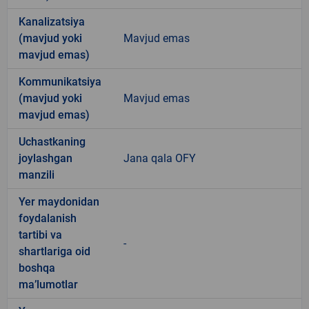
Kanalizatsiya
(mavjud yoki
Mavjud emas
mavjud emas)
Kommunikatsiya
(mavjud yoki
Mavjud emas
mavjud emas)
Uchastkaning
joylashgan
Jana qala OFY
manzili
Yer maydonidan
foydalanish
tartibi va
-
shartlariga oid
boshqa
ma’lumotlar