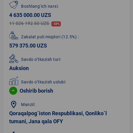
Boshlang‘ich narxi:
4 635 000.00 UZS
11 026 192.50 UZS
-58%
Zakalat puli miqdori
(12.5%)
:
579 375.00 UZS
Savdo o‘tkazish turi:
Auksion
Savdo o‘tkazish uslubi:
Oshirib borish
location_on
Manzil:
Qoraqalpog`iston Respublikasi, Qonliko`l
tumani, Jana qala OFY