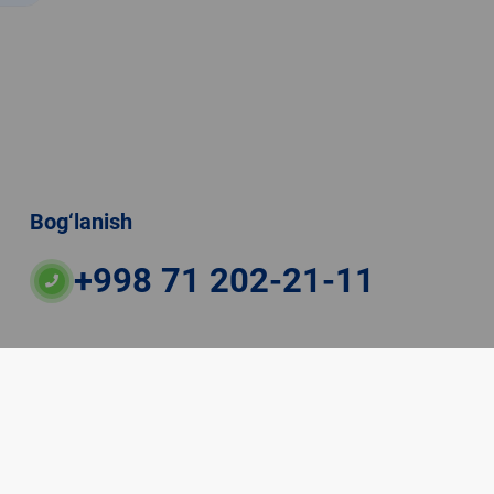
Bog‘lanish
+998 71 202-21-11
ateriallaridan boshqa shaxslar foydalanganda
veb-saytiga majburiy havolalar ko‘rsatilishi kerak