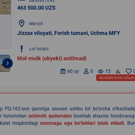
bahosi(10%):
463 500.00 UZS
location_on
Manzil:
Jizzax viloyati, Forish tumani, Uchma MFY
priority_high
Lot holati:
Mol-mulk (obyekt) sotilmadi
keyboard_arrow_right
60 oy
0
remove_red_eye
15
Muddatli bo‘lib to‘lash
agi PQ-162-son qaroriga asosan ushbu lot bo‘yicha o‘tkazilad
lar tomonidan
uchinchi qadamdan
boshlab shaxsiy hisobvarag‘
akalat miqdoridagi
summaga ega bo‘lishlari talab etiladi
. Bu