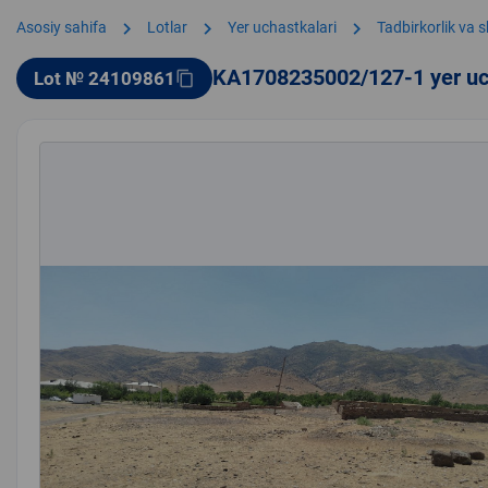
chevron_right
chevron_right
chevron_right
Asosiy sahifa
Lotlar
Yer uchastkalari
Tadbirkorlik va 
KA1708235002/127-1 yer uc
Lot № 24109861
content_copy