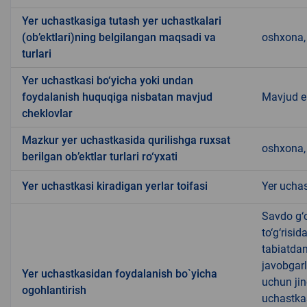
Yer uchastkasiga tutash yer uchastkalari
(ob’ektlari)ning belgilangan maqsadi va
oshxona, 
turlari
Yer uchastkasi bo‘yicha yoki undan
foydalanish huquqiga nisbatan mavjud
Mavjud 
cheklovlar
Mazkur yer uchastkasida qurilishga ruxsat
oshxona, 
berilgan ob’ektlar turlari ro‘yxati
Yer uchastkasi kiradigan yerlar toifasi
Yer uchas
Savdo g‘o
to‘g‘risi
tabiatda
javobgarl
Yer uchastkasidan foydalanish bo`yicha
uchun jin
ogohlantirish
uchastkas