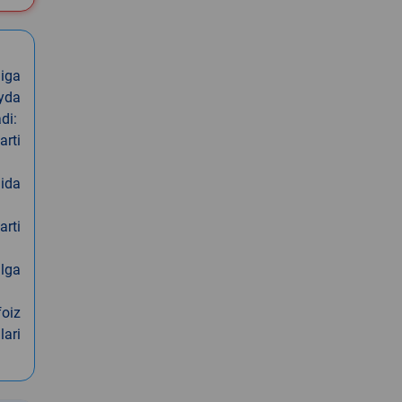
iga
oyda
di:
arti
nida
arti
alga
foiz
lari