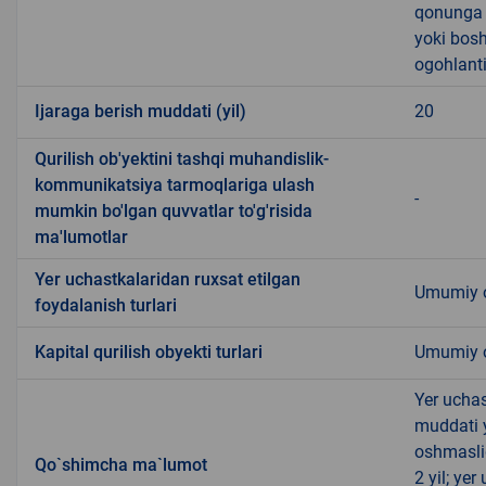
qonunga x
yoki bosh
ogohlanti
Ijaraga berish muddati (yil)
20
Qurilish ob'yektini tashqi muhandislik-
kommunikatsiya tarmoqlariga ulash
-
mumkin bo'lgan quvvatlar to'g'risida
ma'lumotlar
Yer uchastkalaridan ruxsat etilgan
Umumiy o
foydalanish turlari
Kapital qurilish obyekti turlari
Umumiy ov
Yer uchas
muddati 
oshmasli
Qo`shimcha ma`lumot
2 yil; ye