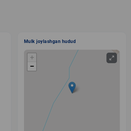
Mulk joylashgan hudud
+
−