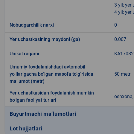
3 yil; ye
4 yil; ye
Nobudgarchilik narxi
0
Yer uchastkasining maydoni (ga)
0.007
Unikal raqami
KA170823
Umumiy foydalanishdagi avtomobil
yo‘llarigacha bo‘lgan masofa to‘g‘risida
50 metr
ma’lumot (metr)
Yer uchastkasidan foydalanish mumkin
oshxona, 
bo'lgan faoliyat turlari
Buyurtmachi ma’lumotlari
Lot hujjatlari