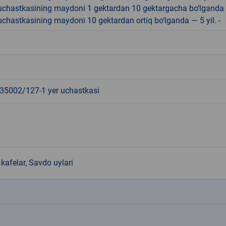
r uchastkasining maydoni 1 gektardan 10 gektargacha bo‘lganda
r uchastkasining maydoni 10 gektardan ortiq bo‘lganda — 5 yil. -
5002/127-1 yer uchastkasi
kafelar, Savdo uylari
k
k