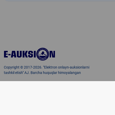
Copyright © 2017-2026. "Elektron onlayn-auksionlarni
tashkil etish" AJ. Barcha huquqlar himoyalangan