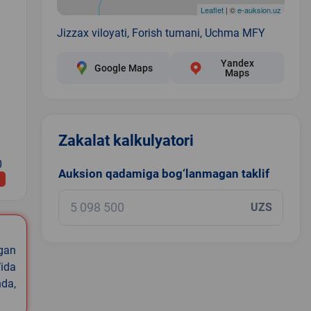
Leaflet
| ©
e-auksion.uz
Jizzax viloyati, Forish tumani, Uchma MFY
Yandex
Google Maps
Maps
Zakalat kalkulyatori
0
Auksion qadamiga bog‘lanmagan taklif
UZS
igan
ida
nda,