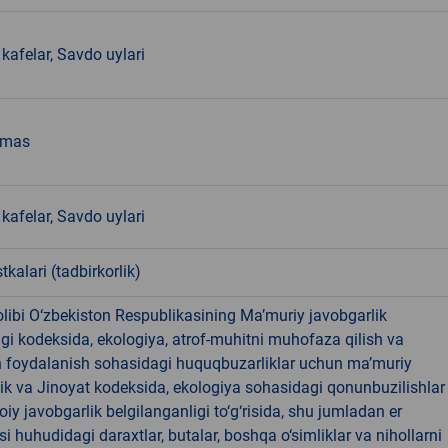
kafelar, Savdo uylari
emas
kafelar, Savdo uylari
tkalari (tadbirkorlik)
libi O‘zbekiston Respublikasining Ma’muriy javobgarlik
dagi kodeksida, ekologiya, atrof-muhitni muhofaza qilish va
n foydalanish sohasidagi huquqbuzarliklar uchun ma’muriy
ik va Jinoyat kodeksida, ekologiya sohasidagi qonunbuzilishlar
oiy javobgarlik belgilanganligi to‘g‘risida, shu jumladan er
i huhudidagi daraxtlar, butalar, boshqa o‘simliklar va nihollarni