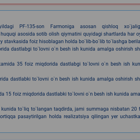
4-yildagi PF-135-son Farmoniga asosan qishloq xo`jalig
 huquqi asosida sotib olish qiymatini quyidagi shartlarda har 
tavkasida foiz hisoblagan holda bo`lib-bo`lib to`lashga berila
ida dastlabgi to`lovni o`n besh ish kunida amalga oshirish sh
kamida 35 foiz miqdorida dastlabgi to`lovni o`n besh ish ku
rida dastlabki to`lovni o`n besh ish kunida amalga oshirish sh
da 15 foiz miqdorida dastlabki to`lovni o`n besh ish kunida am
h kunida to`liq to`langan taqdirda, jami summaga nisbatan 20 
rtiqqa pasaytirilgan holda realizatsiya qilingan yer uchastka