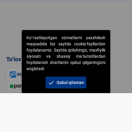
Ko`rsatilayotgan xizmatlarni yaxshilash
maqsadida biz saytda cookie-fayllardan
foydalanamiz. Saytda qolishingiz, maxfiylik
siyosati va shaxsiy ma`lumotlardan
To‘lov usullari
foydalanish shartlarini qabul qilganingizni
anglatadi.
check
Qabul qilaman
Veb-saytdagi axborot m
jamiyatning korporativ 