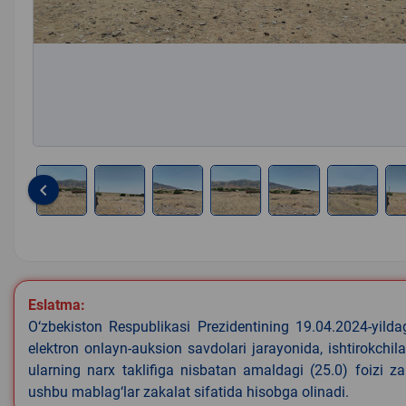
keyboard_arrow_left
Item
1
of
7
Eslatma:
O‘zbekiston Respublikasi Prezidentining 19.04.2024-yild
elektron onlayn-auksion savdolari jarayonida, ishtirokchi
ularning narx taklifiga nisbatan amaldagi (25.0) foizi z
ushbu mablag‘lar zakalat sifatida hisobga olinadi.