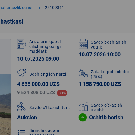
chevron_right
shaharsozlik uchun
24109861
hastkasi
Arizalarni qabul
Savdo boshlanish
qilishning oxirgi
vaqti:
muddati:
10.07.2026 10:00
10.07.2026 09:00
Zakalat puli miqdori
Boshlang‘ich narxi:
(25%)
:
4 635 000.00 UZS
1 158 750.00 UZS
9 524 808.00 UZS
-51%
Savdo o‘tkazish
Savdo o‘tkazish turi:
uslubi:
Auksion
Oshirib borish
Birinchi qadam
format_list_numbered