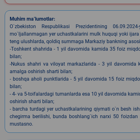
Muhim ma’lumotlar:
O`zbekiston Respublikasi Prezidentining 06.09.202
mo`ljallanmagan yer uchastkalarini mulk huquqi yoki ijara
teng ulushlarda, qoldiq summaga Markaziy bankning asosiy s
-Toshkent shahrida - 1 yil davomida kamida 35 foiz miqdor
bilan;
-Nukus shahri va viloyat markazlarida - 3 yil davomida 
amalga oshirish sharti bilan;
- boshqa aholi punktlarida - 5 yil davomida 15 foiz miqdo
bilan;
- 4- va 5-toifalardagi tumanlarda esa 10 yil davomida kami
oshirish sharti bilan;
- barcha turdagi yer uchastkalarining qiymati o`n besh is
chegirma berilishi, bunda boshlang`ich narxi 50 foizdan o
mustasno.