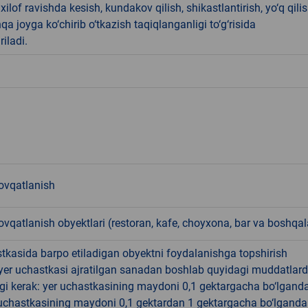
ilof ravishda kesish, kundakov qilish, shikastlantirish, yo‘q qili
qa joyga ko‘chirib o‘tkazish taqiqlanganligi to‘g‘risida
riladi.
vqatlanish
qatlanish obyektlari (restoran, kafe, choyxona, bar va boshqal
tkasida barpo etiladigan obyektni foydalanishga topshirish
yer uchastkasi ajratilgan sanadan boshlab quyidagi muddatlar
gi kerak: yer uchastkasining maydoni 0,1 gektargacha bo‘lgand
r uchastkasining maydoni 0,1 gektardan 1 gektargacha bo‘lgand