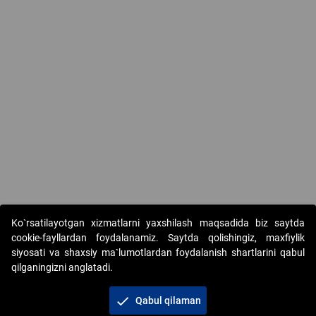
Ko`rsatilayotgan xizmatlarni yaxshilash maqsadida biz saytda
cookie-fayllardan foydalanamiz. Saytda qolishingiz, maxfiylik
siyosati va shaxsiy ma`lumotlardan foydalanish shartlarini qabul
qilganingizni anglatadi.
Copyright © 2017-2026. "Elektron onlayn-auksionlarni
tashkil etish" AJ. Barcha huquqlar himoyalangan
check
Qabul qilaman