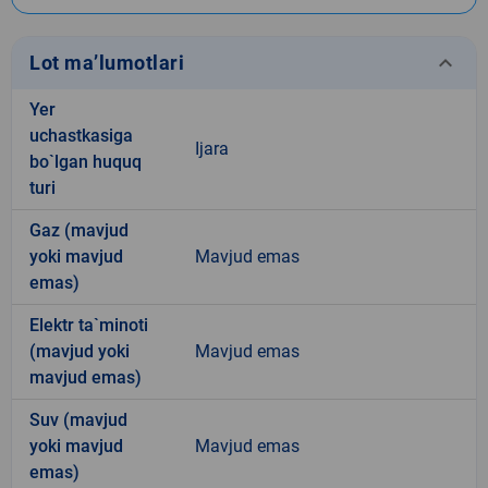
keyboard_arrow_down
Lot ma’lumotlari
Yer
uchastkasiga
Ijara
bo`lgan huquq
turi
Gaz (mavjud
yoki mavjud
Mavjud emas
emas)
Elektr ta`minoti
(mavjud yoki
Mavjud emas
mavjud emas)
Suv (mavjud
yoki mavjud
Mavjud emas
emas)