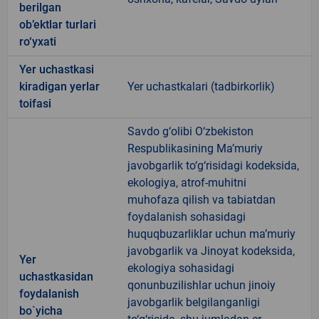
berilgan
ob’ektlar turlari
ro‘yxati
Yer uchastkasi
kiradigan yerlar
Yer uchastkalari (tadbirkorlik)
toifasi
Savdo g‘olibi O‘zbekiston
Respublikasining Ma’muriy
javobgarlik to‘g‘risidagi kodeksida,
ekologiya, atrof-muhitni
muhofaza qilish va tabiatdan
foydalanish sohasidagi
huquqbuzarliklar uchun ma’muriy
javobgarlik va Jinoyat kodeksida,
Yer
ekologiya sohasidagi
uchastkasidan
qonunbuzilishlar uchun jinoiy
foydalanish
javobgarlik belgilanganligi
bo`yicha