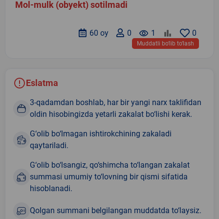
Mol-mulk (obyekt) sotilmadi
60 oy
0
remove_red_eye
1
0
Muddatli bo‘lib to‘lash
Eslatma
3-qadamdan boshlab, har bir yangi narx taklifidan
oldin hisobingizda yetarli zakalat bo‘lishi kerak.
G‘olib bo‘lmagan ishtirokchining zakaladi
qaytariladi.
G‘olib bo‘lsangiz, qo‘shimcha to‘langan zakalat
summasi umumiy to‘lovning bir qismi sifatida
hisoblanadi.
Qolgan summani belgilangan muddatda to‘laysiz.