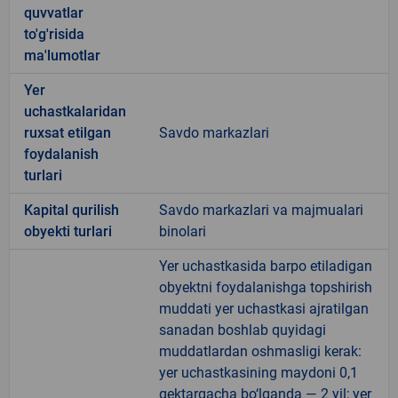
quvvatlar
to'g'risida
ma'lumotlar
Yer
uchastkalaridan
ruxsat etilgan
Savdo markazlari
foydalanish
turlari
Kapital qurilish
Savdo markazlari va majmualari
obyekti turlari
binolari
Yer uchastkasida barpo etiladigan
obyektni foydalanishga topshirish
muddati yer uchastkasi ajratilgan
sanadan boshlab quyidagi
muddatlardan oshmasligi kerak:
yer uchastkasining maydoni 0,1
gektargacha bo‘lganda — 2 yil; yer