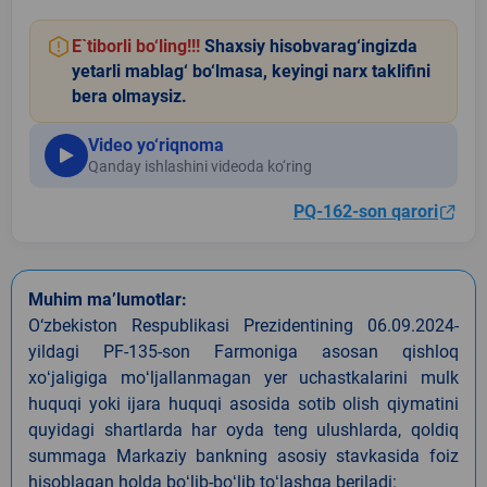
E`tiborli bo‘ling!!!
Shaxsiy hisobvarag‘ingizda
yetarli mablag‘ bo‘lmasa, keyingi narx taklifini
bera olmaysiz.
Video yo‘riqnoma
Qanday ishlashini videoda ko‘ring
PQ-162-son qarori
Muhim ma’lumotlar:
O‘zbekiston Respublikasi Prezidentining 06.09.2024-
yildagi PF-135-son Farmoniga asosan qishloq
xoʻjaligiga moʻljallanmagan yer uchastkalarini mulk
huquqi yoki ijara huquqi asosida sotib olish qiymatini
quyidagi shartlarda har oyda teng ulushlarda, qoldiq
summaga Markaziy bankning asosiy stavkasida foiz
hisoblagan holda boʻlib-boʻlib toʻlashga beriladi: