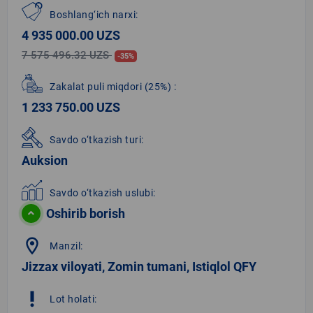
Boshlang‘ich narxi:
4 935 000.00 UZS
7 575 496.32 UZS
-35%
Zakalat puli miqdori
(25%)
:
1 233 750.00 UZS
Savdo o‘tkazish turi:
Auksion
Savdo o‘tkazish uslubi:
Oshirib borish
location_on
Manzil:
Jizzax viloyati, Zomin tumani, Istiqlol QFY
priority_high
Lot holati: