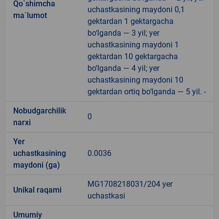
Qo`shimcha
uchastkasining maydoni 0,1
ma`lumot
gektardan 1 gektargacha
bo‘lganda — 3 yil; yer
uchastkasining maydoni 1
gektardan 10 gektargacha
bo‘lganda — 4 yil; yer
uchastkasining maydoni 10
gektardan ortiq bo‘lganda — 5 yil. -
Nobudgarchilik
0
narxi
Yer
uchastkasining
0.0036
maydoni (ga)
MG1708218031/204 yer
Unikal raqami
uchastkasi
Umumiy