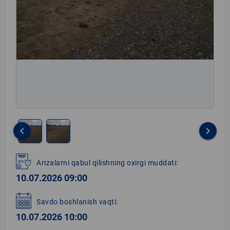
keyboard_arrow_left
keyboard_arrow_right
Item
1
Arizalarni qabul qilishning oxirgi muddati:
of
10.07.2026 09:00
2
Savdo boshlanish vaqti:
10.07.2026 10:00