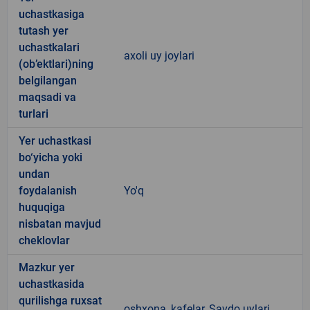
uchastkasiga
tutash yer
uchastkalari
axoli uy joylari
(ob’ektlari)ning
belgilangan
maqsadi va
turlari
Yer uchastkasi
bo‘yicha yoki
undan
foydalanish
Yo'q
huquqiga
nisbatan mavjud
cheklovlar
Mazkur yer
uchastkasida
qurilishga ruxsat
oshxona, kafelar, Savdo uylari