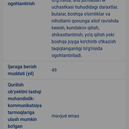
to‘g‘risida, shu jumladan er
ogohlantirish
uchastkasi huhudidagi daraxtlar,
butalar, boshqa o‘simliklar va
nihollarni qonunga xilof ravishda
kesish, kundakov qilish,
shikastlantirish, yo‘q qilish yoki
boshqa joyga ko‘chirib o‘tkazish
taqiqlanganligi to‘g‘risida
ogohlantiriladi.
Ijaraga berish
49
muddati (yil)
Qurilish
ob'yektini tashqi
muhandislik-
kommunikatsiya
tarmoqlariga
mavjud emas
ulash mumkin
bo'lgan