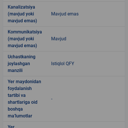
Kanalizatsiya
(mavjud yoki
Mavjud emas
mavjud emas)
Kommunikatsiya
(mavjud yoki
Mavjud
mavjud emas)
Uchastkaning
joylashgan
Istiqlol QFY
manzili
Yer maydonidan
foydalanish
tartibi va
-
shartlariga oid
boshqa
ma’lumotlar
Yer