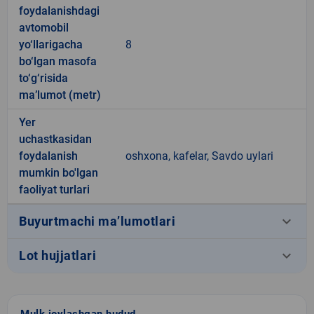
foydalanishdagi
avtomobil
yo‘llarigacha
8
bo‘lgan masofa
to‘g‘risida
ma’lumot (metr)
Yer
uchastkasidan
foydalanish
oshxona, kafelar, Savdo uylari
mumkin bo'lgan
faoliyat turlari
keyboard_arrow_down
Buyurtmachi ma’lumotlari
keyboard_arrow_down
Lot hujjatlari
Mulk joylashgan hudud