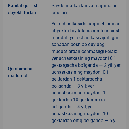
Kapital qurilish
Savdo markazlari va majmualari
obyekti turlari
binolari
Yer uchastkasida barpo etiladigan
obyektni foydalanishga topshirish
muddati yer uchastkasi ajratilgan
sanadan boshlab quyidagi
muddatlardan oshmasligi kerak:
yer uchastkasining maydoni 0,1
gektargacha bo‘lganda — 2 yil; yer
Qo`shimcha
uchastkasining maydoni 0,1
ma`lumot
gektardan 1 gektargacha
bo‘lganda — 3 yil; yer
uchastkasining maydoni 1
gektardan 10 gektargacha
bo‘lganda — 4 yil; yer
uchastkasining maydoni 10
gektardan ortiq bo‘lganda — 5 yil. -