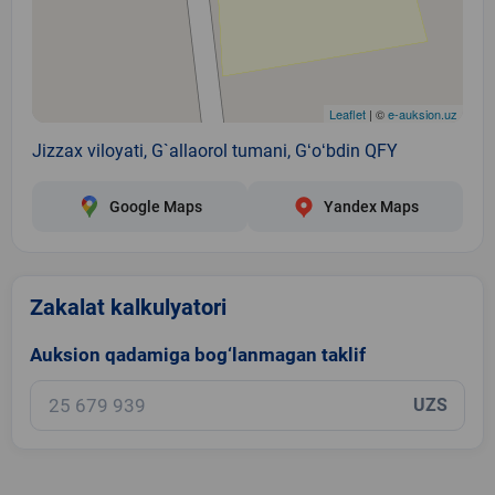
Leaflet
| ©
e-auksion.uz
Jizzax viloyati, G`allaorol tumani, Gʻoʻbdin QFY
Google Maps
Yandex Maps
Zakalat kalkulyatori
Auksion qadamiga bog‘lanmagan taklif
UZS