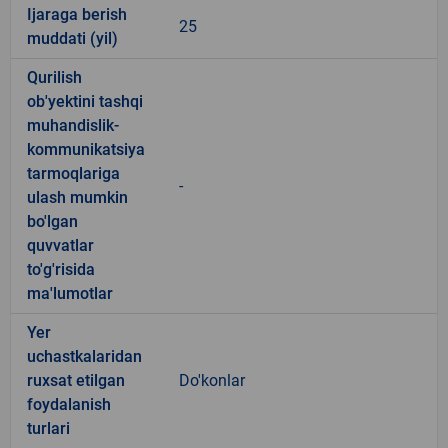
Ijaraga berish
25
muddati (yil)
Qurilish
ob'yektini tashqi
muhandislik-
kommunikatsiya
tarmoqlariga
-
ulash mumkin
bo'lgan
quvvatlar
to'g'risida
ma'lumotlar
Yer
uchastkalaridan
ruxsat etilgan
Do'konlar
foydalanish
turlari