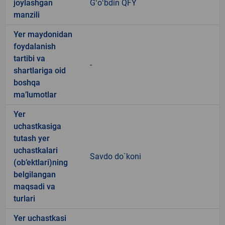
joylashgan
Gʻoʻbdin QFY
manzili
Yer maydonidan
foydalanish
tartibi va
-
shartlariga oid
boshqa
ma’lumotlar
Yer
uchastkasiga
tutash yer
uchastkalari
Savdo do`koni
(ob’ektlari)ning
belgilangan
maqsadi va
turlari
Yer uchastkasi