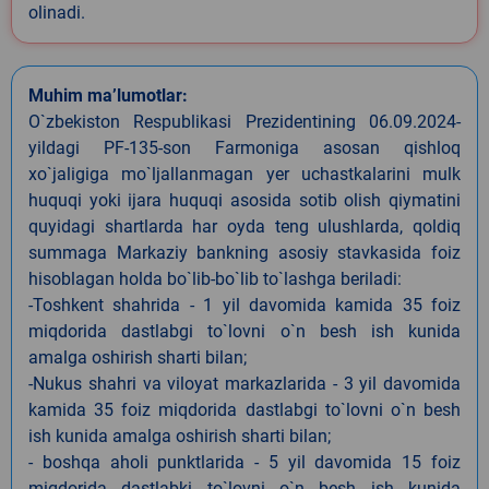
olinadi.
Muhim ma’lumotlar:
O`zbekiston Respublikasi Prezidentining 06.09.2024-
yildagi PF-135-son Farmoniga asosan qishloq
xo`jaligiga mo`ljallanmagan yer uchastkalarini mulk
huquqi yoki ijara huquqi asosida sotib olish qiymatini
quyidagi shartlarda har oyda teng ulushlarda, qoldiq
summaga Markaziy bankning asosiy stavkasida foiz
hisoblagan holda bo`lib-bo`lib to`lashga beriladi:
-Toshkent shahrida - 1 yil davomida kamida 35 foiz
miqdorida dastlabgi to`lovni o`n besh ish kunida
amalga oshirish sharti bilan;
-Nukus shahri va viloyat markazlarida - 3 yil davomida
kamida 35 foiz miqdorida dastlabgi to`lovni o`n besh
ish kunida amalga oshirish sharti bilan;
- boshqa aholi punktlarida - 5 yil davomida 15 foiz
miqdorida dastlabki to`lovni o`n besh ish kunida