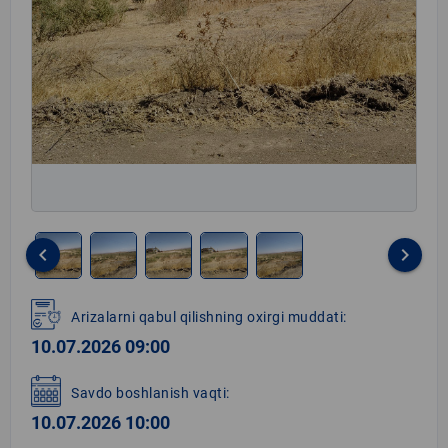
keyboard_arrow_left
keyboard_arrow_right
Item
1
Arizalarni qabul qilishning oxirgi muddati:
of
10.07.2026 09:00
5
Savdo boshlanish vaqti:
10.07.2026 10:00