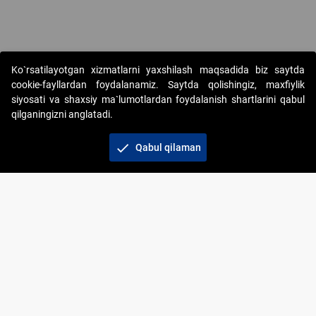
Ko`rsatilayotgan xizmatlarni yaxshilash maqsadida biz saytda
cookie-fayllardan foydalanamiz. Saytda qolishingiz, maxfiylik
siyosati va shaxsiy ma`lumotlardan foydalanish shartlarini qabul
qilganingizni anglatadi.
Copyright © 2017-2026. "Elektron onlayn-auksionlarni
tashkil etish" AJ. Barcha huquqlar himoyalangan
check
Qabul qilaman
To‘lov usullari