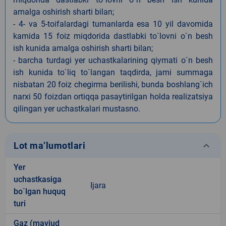
amalga oshirish sharti bilan;
- 4- va 5-toifalardagi tumanlarda esa 10 yil davomida
kamida 15 foiz miqdorida dastlabki to`lovni o`n besh
ish kunida amalga oshirish sharti bilan;
- barcha turdagi yer uchastkalarining qiymati o`n besh
ish kunida to`liq to`langan taqdirda, jami summaga
nisbatan 20 foiz chegirma berilishi, bunda boshlang`ich
narxi 50 foizdan ortiqqa pasaytirilgan holda realizatsiya
qilingan yer uchastkalari mustasno.
keyboard_arrow_down
Lot ma’lumotlari
Yer
uchastkasiga
Ijara
bo`lgan huquq
turi
Gaz (mavjud