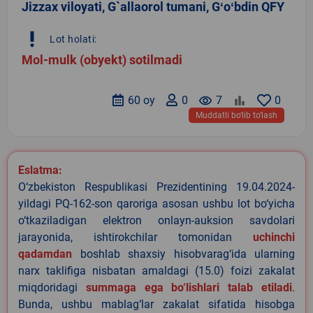
Jizzax viloyati, G`allaorol tumani, Gʻoʻbdin QFY
priority_high
Lot holati:
Mol-mulk (obyekt) sotilmadi
60 oy
0
remove_red_eye
7
0
Muddatli bo‘lib to‘lash
Eslatma:
O‘zbekiston Respublikasi Prezidentining 19.04.2024-
yildagi PQ-162-son qaroriga asosan ushbu lot bo‘yicha
o‘tkaziladigan elektron onlayn-auksion savdolari
jarayonida, ishtirokchilar tomonidan
uchinchi
qadamdan
boshlab shaxsiy hisobvarag‘ida ularning
narx taklifiga nisbatan amaldagi (15.0) foizi zakalat
miqdoridagi
summaga ega bo‘lishlari talab etiladi
.
Bunda, ushbu mablag‘lar zakalat sifatida hisobga