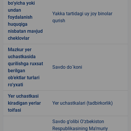
bo‘yicha yoki
undan
Yakka tartidagi uy joy binolar
foydalanish
qurish
huquqiga
nisbatan mavjud
cheklovlar
Mazkur yer
uchastkasida
qurilishga ruxsat
Savdo do`koni
berilgan
ob’ektlar turlari
ro‘yxati
Yer uchastkasi
kiradigan yerlar
Yer uchastkalari (tadbirkorlik)
toifasi
Savdo g‘olibi O‘zbekiston
Respublikasining Ma’muriy