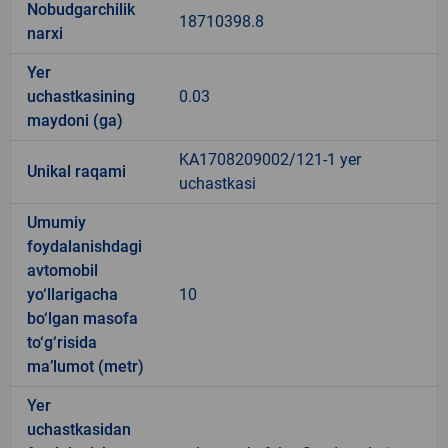
Nobudgarchilik
18710398.8
narxi
Yer
uchastkasining
0.03
maydoni (ga)
KA1708209002/121-1 yer
Unikal raqami
uchastkasi
Umumiy
foydalanishdagi
avtomobil
yo‘llarigacha
10
bo‘lgan masofa
to‘g‘risida
ma’lumot (metr)
Yer
uchastkasidan