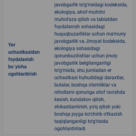
javobgarlik to‘g‘risidagi kodeksida,
ekologiya, atrof-muhitni
muhofaza qilish va tabiatdan
foydalanish sohasidagi
huquqbuzarliklar uchun ma’muriy
javobgarlik va Jinoyat kodeksida,
Yer
ekologiya sohasidagi
uchastkasidan
qonunbuzilishlar uchun jinoiy
foydalanish
javobgarlik belgilanganligi
bo`yicha
to‘g‘risida, shu jumladan er
ogohlantirish
uchastkasi huhudidagi daraxtlar,
butalar, boshqa o‘simliklar va
nihollarni qonunga xilof ravishda
kesish, kundakov qilish,
shikastlantirish, yo‘q qilish yoki
boshqa joyga ko‘chirib o‘tkazish
taqiqlanganligi to‘g‘risida
ogohlantiriladi.