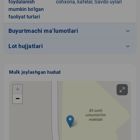
foydalanish
oshxona, kafelar, Savdo uylari
mumkin bo'lgan
faoliyat turlari
keyboard_arrow_down
Buyurtmachi ma’lumotlari
keyboard_arrow_down
Lot hujjatlari
Mulk joylashgan hudud
+
−