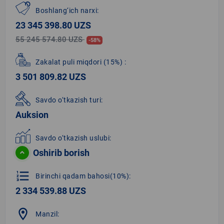
Boshlang‘ich narxi:
23 345 398.80 UZS
55 245 574.80 UZS
-58%
Zakalat puli miqdori
(15%)
:
3 501 809.82 UZS
Savdo o‘tkazish turi:
Auksion
Savdo o‘tkazish uslubi:
Oshirib borish
format_list_numbered
Birinchi qadam bahosi(10%):
2 334 539.88 UZS
location_on
Manzil: