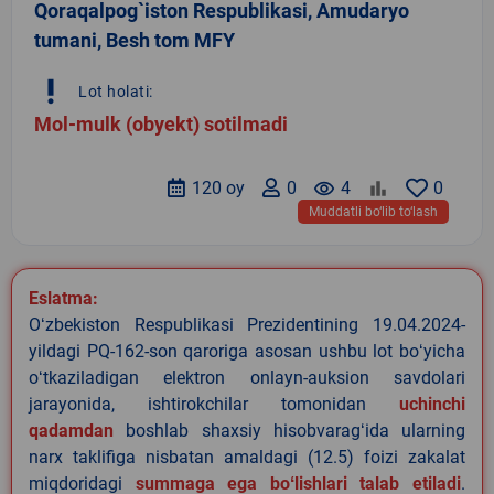
Qoraqalpog`iston Respublikasi, Amudaryo
tumani, Besh tom MFY
priority_high
Lot holati:
Mol-mulk (obyekt) sotilmadi
120 oy
0
remove_red_eye
4
0
Muddatli bo‘lib to‘lash
Eslatma:
Oʻzbekiston Respublikasi Prezidentining 19.04.2024-
yildagi PQ-162-son qaroriga asosan ushbu lot boʻyicha
oʻtkaziladigan elektron onlayn-auksion savdolari
jarayonida, ishtirokchilar tomonidan
uchinchi
qadamdan
boshlab shaxsiy hisobvaragʻida ularning
narx taklifiga nisbatan amaldagi (12.5) foizi zakalat
miqdoridagi
summaga ega boʻlishlari talab etiladi
.