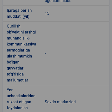
ogohlantiriladi.
Ijaraga berish
15
muddati (yil)
Qurilish
ob'yektini tashqi
muhandislik-
kommunikatsiya
tarmoqlariga
-
ulash mumkin
bo'lgan
quvvatlar
to'g'risida
ma'lumotlar
Yer
uchastkalaridan
ruxsat etilgan
Savdo markazlari
foydalanish