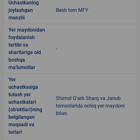
Uchastkaning
joylashgan
Besh tom MFY
manzili
Yer maydonidan
foydalanish
tartibi va
-
shartlariga oid
boshqa
ma’lumotlar
Yer
uchastkasiga
tutash yer
Shimol G'arb Sharq va Janub
uchastkalari
tomonlarida ochiq yer maydoni
(ob’ektlari)ning
bilan.
belgilangan
maqsadi va
turlari