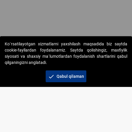
Ko`rsatilayotgan xizmatlarni yaxshilash maqsadida biz saytda
cookie-fayllardan foydalanamiz. Saytda qolishingiz, maxfiylik
siyosati va shaxsiy ma`lumotlardan foydalanish shartlarini qabul
qilganingizni anglatadi.
Copyright © 2017-2026. "Elektron onlayn-auksionlarni
tashkil etish" AJ. Barcha huquqlar himoyalangan
check
Qabul qilaman
To‘lov usullari