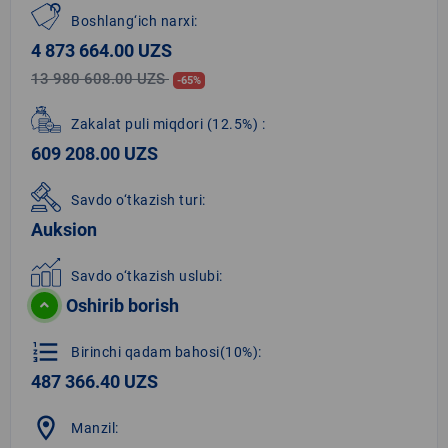
Boshlang‘ich narxi:
4 873 664.00 UZS
13 980 608.00 UZS
-65%
Zakalat puli miqdori
(12.5%)
:
609 208.00 UZS
Savdo o‘tkazish turi:
Auksion
Savdo o‘tkazish uslubi:
Oshirib borish
format_list_numbered
Birinchi qadam bahosi(10%):
487 366.40 UZS
location_on
Manzil: