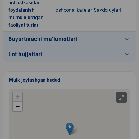
uchastkasidan
foydalanish
oshxona, kafelar, Savdo uylari
mumkin bo'lgan
faoliyat turlari
keyboard_arrow_down
Buyurtmachi ma’lumotlari
keyboard_arrow_down
Lot hujjatlari
Mulk joylashgan hudud
+
−