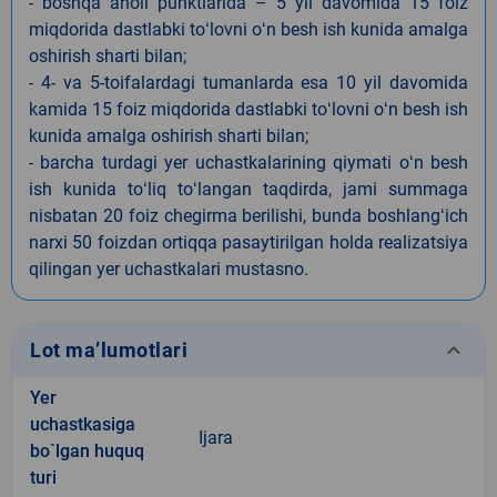
- boshqa aholi punktlarida – 5 yil davomida 15 foiz
miqdorida dastlabki toʻlovni oʻn besh ish kunida amalga
oshirish sharti bilan;
- 4- va 5-toifalardagi tumanlarda esa 10 yil davomida
kamida 15 foiz miqdorida dastlabki toʻlovni oʻn besh ish
kunida amalga oshirish sharti bilan;
- barcha turdagi yer uchastkalarining qiymati oʻn besh
ish kunida toʻliq toʻlangan taqdirda, jami summaga
nisbatan 20 foiz chegirma berilishi, bunda boshlangʻich
narxi 50 foizdan ortiqqa pasaytirilgan holda realizatsiya
qilingan yer uchastkalari mustasno.
keyboard_arrow_down
Lot ma’lumotlari
Yer
uchastkasiga
Ijara
bo`lgan huquq
turi