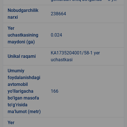
Nobudgarchilik
238664
narxi
Yer
uchastkasining
0.024
maydoni (ga)
KA1735204001/58-1 yer
Unikal raqami
uchastkasi
Umumiy
foydalanishdagi
avtomobil
yo‘llarigacha
166
bo‘lgan masofa
to‘g‘risida
ma’lumot (metr)
Yer