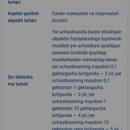
turlari
Kapital qurilish
Savdo markazlari va majmualari
obyekti turlari
binolari
Yer uchastkasida barpo etiladigan
obyektni foydalanishga topshirish
muddati yer uchastkasi ajratilgan
sanadan boshlab quyidagi
muddatlardan oshmasligi kerak:
yer uchastkasining maydoni 0,1
gektargacha bo‘lganda — 2 yil; yer
Qo`shimcha
uchastkasining maydoni 0,1
ma`lumot
gektardan 1 gektargacha
bo‘lganda — 3 yil; yer
uchastkasining maydoni 1
gektardan 10 gektargacha
bo‘lganda — 4 yil; yer
uchastkasining maydoni 10
gektardan ortiq bo‘lganda — 5 yil. -