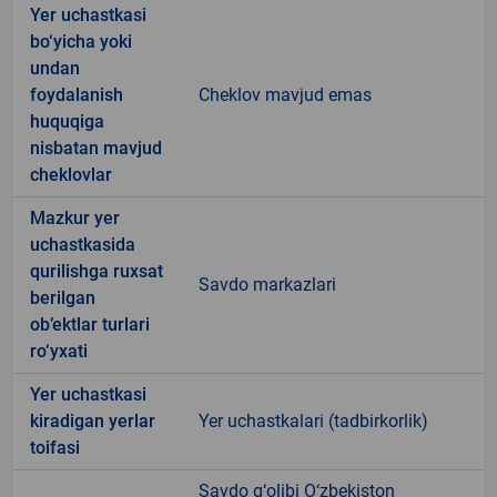
Yer uchastkasi
bo‘yicha yoki
undan
foydalanish
Cheklov mavjud emas
huquqiga
nisbatan mavjud
cheklovlar
Mazkur yer
uchastkasida
qurilishga ruxsat
Savdo markazlari
berilgan
ob’ektlar turlari
ro‘yxati
Yer uchastkasi
kiradigan yerlar
Yer uchastkalari (tadbirkorlik)
toifasi
Savdo g‘olibi O‘zbekiston