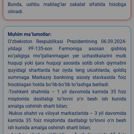
Bunda, ushbu mablagʻlar zakalat sifatida hisobga
olinadi.
Muhim ma’lumotlar:
O‘zbekiston Respublikasi Prezidentining 06.09.2024-
yildagi PF-135-son Farmoniga asosan qishloq
xoʻjaligiga moʻljallanmagan yer uchastkalarini mulk
huquqi yoki ijara huquqi asosida sotib olish qiymatini
quyidagi shartlarda har oyda teng ulushlarda, qoldiq
summaga Markaziy bankning asosiy stavkasida foiz
hisoblagan holda boʻlib-boʻlib toʻlashga beriladi:
-Toshkent shahrida – 1 yil davomida kamida 35 foiz
miqdorida dastlabgi toʻlovni oʻn besh ish kunida
amalga oshirish sharti bilan;
-Nukus shahri va viloyat markazlarida – 3 yil davomida
kamida 35 foiz miqdorida dastlabgi toʻlovni oʻn besh
ish kunida amalga oshirish sharti bilan;