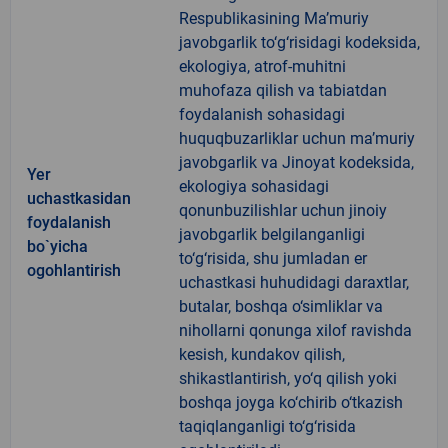
Respublikasining Ma’muriy
javobgarlik to‘g‘risidagi kodeksida,
ekologiya, atrof-muhitni
muhofaza qilish va tabiatdan
foydalanish sohasidagi
huquqbuzarliklar uchun ma’muriy
javobgarlik va Jinoyat kodeksida,
Yer
ekologiya sohasidagi
uchastkasidan
qonunbuzilishlar uchun jinoiy
foydalanish
javobgarlik belgilanganligi
bo`yicha
to‘g‘risida, shu jumladan er
ogohlantirish
uchastkasi huhudidagi daraxtlar,
butalar, boshqa o‘simliklar va
nihollarni qonunga xilof ravishda
kesish, kundakov qilish,
shikastlantirish, yo‘q qilish yoki
boshqa joyga ko‘chirib o‘tkazish
taqiqlanganligi to‘g‘risida