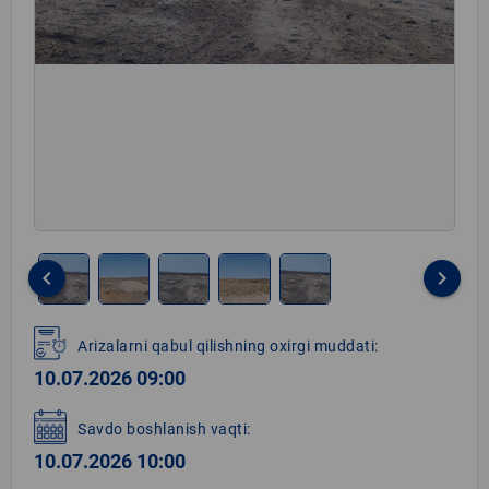
keyboard_arrow_left
keyboard_arrow_right
Item
1
Arizalarni qabul qilishning oxirgi muddati:
of
10.07.2026 09:00
5
Savdo boshlanish vaqti:
10.07.2026 10:00