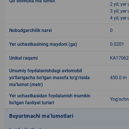
Qo`shimcha ma`lumot
2 yil; ye
3 yil; ye
4 yil; ye
Nobudgarchilik narxi
0
Yer uchastkasining maydoni (ga)
0.0201
Unikal raqami
KA170620
Umumiy foydalanishdagi avtomobil
yo‘llarigacha bo‘lgan masofa to‘g‘risida
450.0 m
ma’lumot (metr)
Yer uchastkasidan foydalanish mumkin
Yog'ochni
bo'lgan faoliyat turlari
Buyurtmachi ma’lumotlari