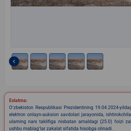
keyboard_arrow_left
Item
1
of
5
Eslatma:
Oʻzbekiston Respublikasi Prezidentining 19.04.2024-yild
elektron onlayn-auksion savdolari jarayonida, ishtirokchi
ularning narx taklifiga nisbatan amaldagi (25.0) foizi z
ushbu mablagʻlar zakalat sifatida hisobga olinadi.