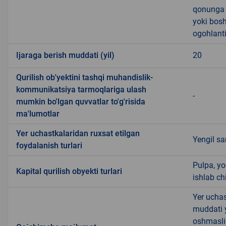
qonunga x
yoki bosh
ogohlanti
Ijaraga berish muddati (yil)
20
Qurilish ob'yektini tashqi muhandislik-
kommunikatsiya tarmoqlariga ulash
-
mumkin bo'lgan quvvatlar to'g'risida
ma'lumotlar
Yer uchastkalaridan ruxsat etilgan
Yengil s
foydalanish turlari
Pulpa, yo
Kapital qurilish obyekti turlari
ishlab ch
Yer uchas
muddati 
oshmasli