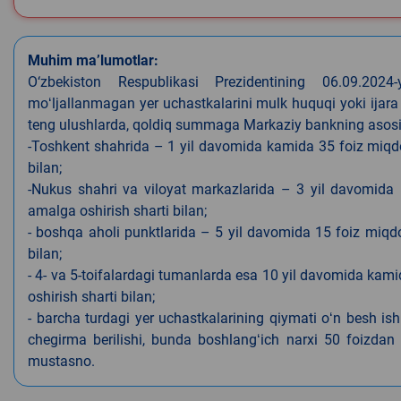
Muhim ma’lumotlar:
O‘zbekiston Respublikasi Prezidentining 06.09.202
moʻljallanmagan yer uchastkalarini mulk huquqi yoki ijara
teng ulushlarda, qoldiq summaga Markaziy bankning asosiy s
-Toshkent shahrida – 1 yil davomida kamida 35 foiz miqdor
bilan;
-Nukus shahri va viloyat markazlarida – 3 yil davomida 
amalga oshirish sharti bilan;
- boshqa aholi punktlarida – 5 yil davomida 15 foiz miqdo
bilan;
- 4- va 5-toifalardagi tumanlarda esa 10 yil davomida kami
oshirish sharti bilan;
- barcha turdagi yer uchastkalarining qiymati oʻn besh is
chegirma berilishi, bunda boshlangʻich narxi 50 foizdan o
mustasno.