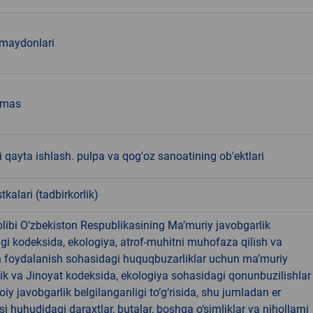
 maydonlari
emas
 qayta ishlash. pulpa va qog'oz sanoatining ob'ektlari
tkalari (tadbirkorlik)
libi O‘zbekiston Respublikasining Ma’muriy javobgarlik
dagi kodeksida, ekologiya, atrof-muhitni muhofaza qilish va
n foydalanish sohasidagi huquqbuzarliklar uchun ma’muriy
ik va Jinoyat kodeksida, ekologiya sohasidagi qonunbuzilishlar
oiy javobgarlik belgilanganligi to‘g‘risida, shu jumladan er
i huhudidagi daraxtlar, butalar, boshqa o‘simliklar va nihollarni