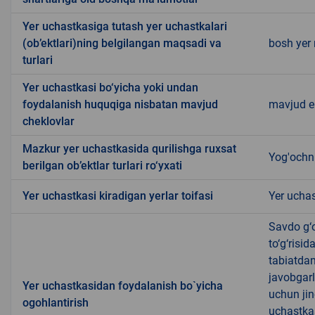
Yer uchastkasiga tutash yer uchastkalari
(ob’ektlari)ning belgilangan maqsadi va
bosh yer
turlari
Yer uchastkasi bo‘yicha yoki undan
foydalanish huquqiga nisbatan mavjud
mavjud 
cheklovlar
Mazkur yer uchastkasida qurilishga ruxsat
Yog'ochni
berilgan ob’ektlar turlari ro‘yxati
Yer uchastkasi kiradigan yerlar toifasi
Yer uchas
Savdo g‘o
to‘g‘risi
tabiatda
javobgarl
Yer uchastkasidan foydalanish bo`yicha
uchun jin
ogohlantirish
uchastkas