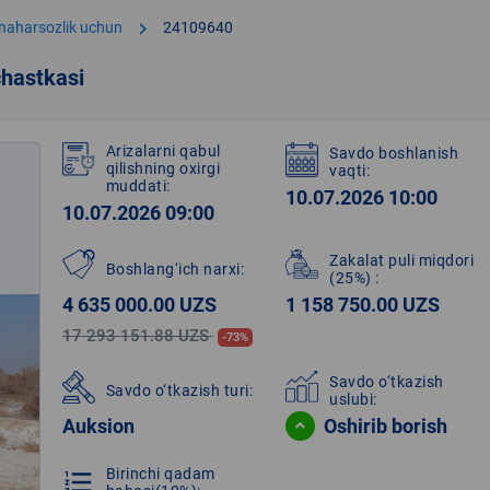
chevron_right
shaharsozlik uchun
24109640
hastkasi
Arizalarni qabul
Savdo boshlanish
qilishning oxirgi
vaqti:
muddati:
10.07.2026 10:00
10.07.2026 09:00
Zakalat puli miqdori
Boshlang‘ich narxi:
(25%)
:
4 635 000.00 UZS
1 158 750.00 UZS
17 293 151.88 UZS
-73%
Savdo o‘tkazish
Savdo o‘tkazish turi:
uslubi:
Auksion
Oshirib borish
Birinchi qadam
format_list_numbered