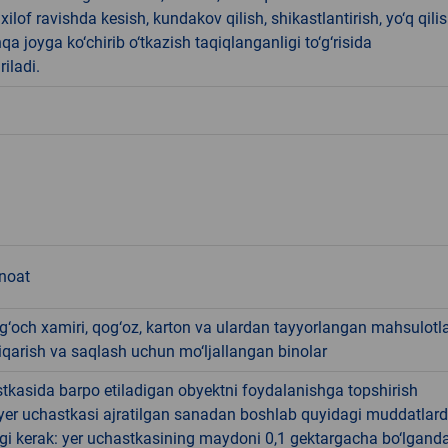
ilof ravishda kesish, kundakov qilish, shikastlantirish, yo‘q qili
qa joyga ko‘chirib o‘tkazish taqiqlanganligi to‘g‘risida
riladi.
anoat
g‘och xamiri, qog‘oz, karton va ulardan tayyorlangan mahsulotla
iqarish va saqlash uchun mo‘ljallangan binolar
tkasida barpo etiladigan obyektni foydalanishga topshirish
yer uchastkasi ajratilgan sanadan boshlab quyidagi muddatlar
gi kerak: yer uchastkasining maydoni 0,1 gektargacha bo‘lgand