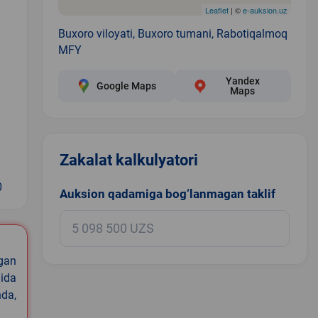
Leaflet
| ©
e-auksion.uz
Buxoro viloyati, Buxoro tumani, Rabotiqalmoq
MFY
Yandex
Google Maps
Maps
Zakalat kalkulyatori
0
Auksion qadamiga bog‘lanmagan taklif
igan
ida
nda,