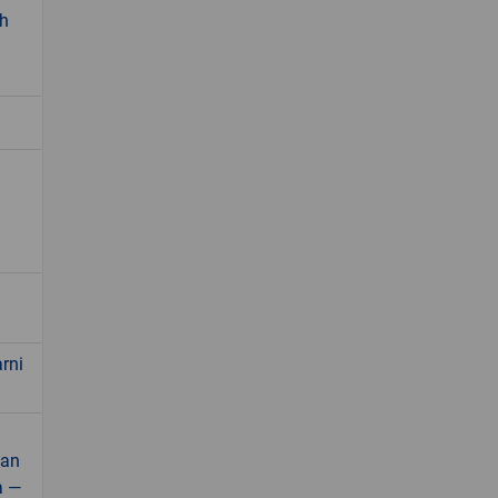
sh
rni
dan
a —