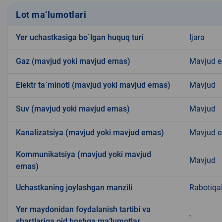
Lot ma’lumotlari
Yer uchastkasiga bo`lgan huquq turi
Ijara
Gaz (mavjud yoki mavjud emas)
Mavjud 
Elektr ta`minoti (mavjud yoki mavjud emas)
Mavjud
Suv (mavjud yoki mavjud emas)
Mavjud
Kanalizatsiya (mavjud yoki mavjud emas)
Mavjud 
Kommunikatsiya (mavjud yoki mavjud
Mavjud
emas)
Uchastkaning joylashgan manzili
Rabotiq
Yer maydonidan foydalanish tartibi va
-
shartlariga oid boshqa ma’lumotlar