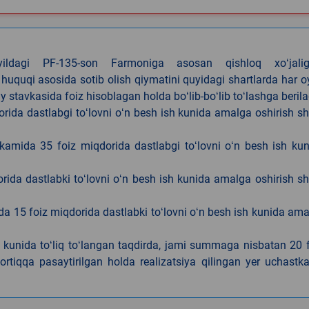
4-yildagi PF-135-son Farmoniga asosan qishloq xoʻjalig
 huquqi asosida sotib olish qiymatini quyidagi shartlarda har 
tavkasida foiz hisoblagan holda boʻlib-boʻlib toʻlashga berila
ida dastlabgi toʻlovni oʻn besh ish kunida amalga oshirish sh
kamida 35 foiz miqdorida dastlabgi toʻlovni oʻn besh ish ku
rida dastlabki toʻlovni oʻn besh ish kunida amalga oshirish sh
da 15 foiz miqdorida dastlabki toʻlovni oʻn besh ish kunida am
h kunida toʻliq toʻlangan taqdirda, jami summaga nisbatan 20 
rtiqqa pasaytirilgan holda realizatsiya qilingan yer uchastka