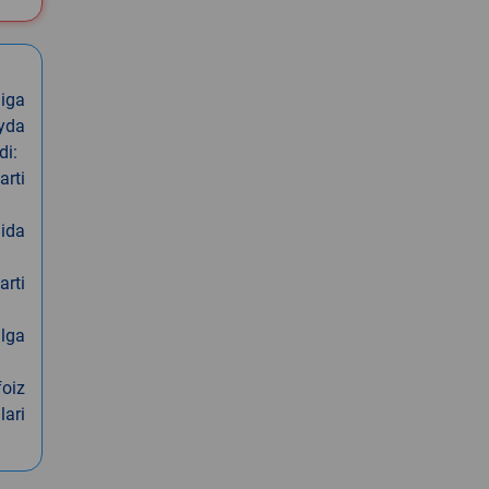
iga
oyda
di:
arti
nida
arti
alga
foiz
lari