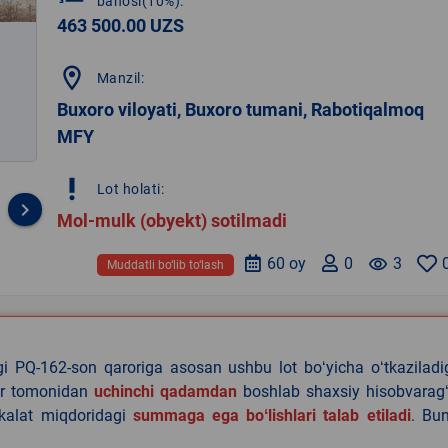
bahosi(10%):
463 500.00 UZS
location_on
Manzil:
Buxoro viloyati, Buxoro tumani, Rabotiqalmoq
MFY
priority_high
Lot holati:
keyboard_arrow_right
Mol-mulk (obyekt) sotilmadi
60 oy
0
remove_red_eye
3
Muddatli bo‘lib to‘lash
agi PQ-162-son qaroriga asosan ushbu lot boʻyicha oʻtkazilad
lar tomonidan
uchinchi qadamdan
boshlab shaxsiy hisobvaragʻ
akalat miqdoridagi
summaga ega boʻlishlari talab etiladi
. Bu