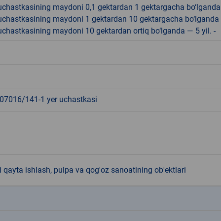
r uchastkasining maydoni 0,1 gektardan 1 gektargacha bo‘lgand
r uchastkasining maydoni 1 gektardan 10 gektargacha bo‘lganda
r uchastkasining maydoni 10 gektardan ortiq bo‘lganda — 5 yil. -
7016/141-1 yer uchastkasi
 qayta ishlash, pulpa va qog'oz sanoatining ob'ektlari
k