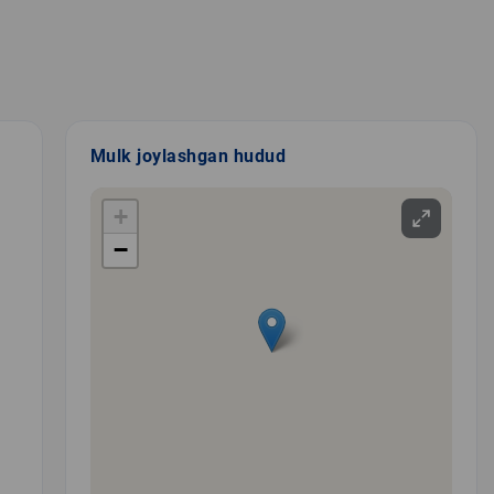
Mulk joylashgan hudud
+
−