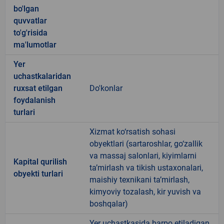
bo'lgan
quvvatlar
to'g'risida
ma'lumotlar
Yer
uchastkalaridan
ruxsat etilgan
Do'konlar
foydalanish
turlari
Xizmat ko‘rsatish sohasi
obyektlari (sartaroshlar, go‘zallik
va massaj salonlari, kiyimlarni
Kapital qurilish
ta’mirlash va tikish ustaxonalari,
obyekti turlari
maishiy texnikani ta’mirlash,
kimyoviy tozalash, kir yuvish va
boshqalar)
Yer uchastkasida barpo etiladigan