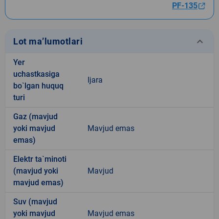
PF-135
keyboard_arrow_down
Lot ma’lumotlari
Yer
uchastkasiga
Ijara
bo`lgan huquq
turi
Gaz (mavjud
yoki mavjud
Mavjud emas
emas)
Elektr ta`minoti
(mavjud yoki
Mavjud
mavjud emas)
Suv (mavjud
yoki mavjud
Mavjud emas