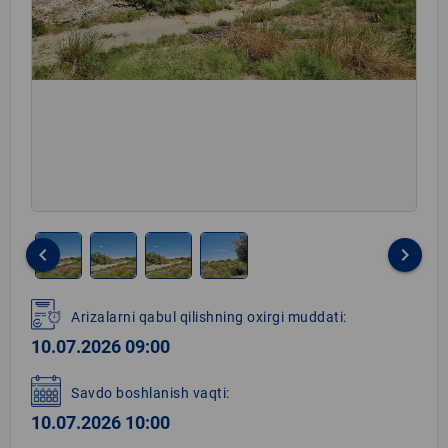
keyboard_arrow_left
keyboard_arrow_right
Item
1
Arizalarni qabul qilishning oxirgi muddati:
of
10.07.2026 09:00
4
Savdo boshlanish vaqti:
10.07.2026 10:00