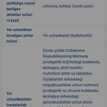
qurilishga ruxsat
oshxona, kafelar, Savdo uylari
berilgan
ob’ektlar turlari
ro‘yxati
Yer uchastkasi
kiradigan yerlar
Yer uchastkalari (tadbirkorlik)
toifasi
Savdo g‘olibi O‘zbekiston
Respublikasining Ma’muriy
javobgarlik to‘g‘risidagi kodeksida,
ekologiya, atrof-muhitni
muhofaza qilish va tabiatdan
foydalanish sohasidagi
huquqbuzarliklar uchun ma’muriy
javobgarlik va Jinoyat kodeksida,
Yer
ekologiya sohasidagi
uchastkasidan
qonunbuzilishlar uchun jinoiy
foydalanish