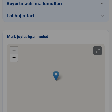
keyboard_arrow_down
Buyurtmachi ma’lumotlari
keyboard_arrow_down
Lot hujjatlari
Mulk joylashgan hudud
+
−