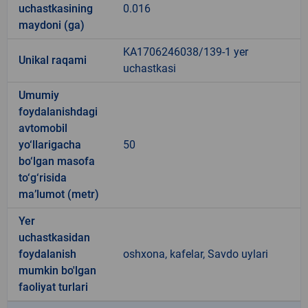
uchastkasining
0.016
maydoni (ga)
KA1706246038/139-1 yer
Unikal raqami
uchastkasi
Umumiy
foydalanishdagi
avtomobil
yo‘llarigacha
50
bo‘lgan masofa
to‘g‘risida
ma’lumot (metr)
Yer
uchastkasidan
foydalanish
oshxona, kafelar, Savdo uylari
mumkin bo'lgan
faoliyat turlari