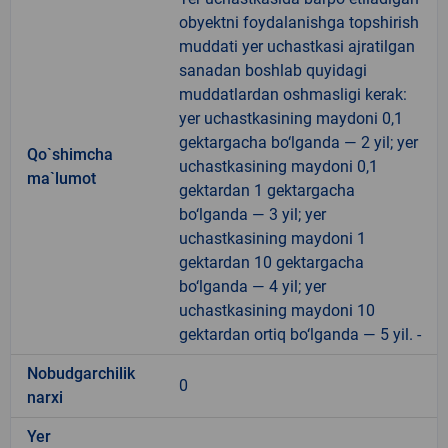
obyektni foydalanishga topshirish
muddati yer uchastkasi ajratilgan
sanadan boshlab quyidagi
muddatlardan oshmasligi kerak:
yer uchastkasining maydoni 0,1
gektargacha bo‘lganda — 2 yil; yer
Qo`shimcha
uchastkasining maydoni 0,1
ma`lumot
gektardan 1 gektargacha
bo‘lganda — 3 yil; yer
uchastkasining maydoni 1
gektardan 10 gektargacha
bo‘lganda — 4 yil; yer
uchastkasining maydoni 10
gektardan ortiq bo‘lganda — 5 yil. -
Nobudgarchilik
0
narxi
Yer