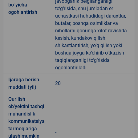
javobgarlik belgilanganligi
bo`yicha
to‘g‘risida, shu jumladan er
ogohlantirish
uchastkasi huhudidagi daraxtlar,
butalar, boshqa o‘simliklar va
nihollarni qonunga xilof ravishda
kesish, kundakov qilish,
shikastlantirish, yo‘q qilish yoki
boshqa joyga ko‘chirib o‘tkazish
taqiqlanganligi to‘g‘risida
ogohlantiriladi.
Ijaraga berish
20
muddati (yil)
Qurilish
ob'yektini tashqi
muhandislik-
kommunikatsiya
tarmoqlariga
-
ulash mumkin