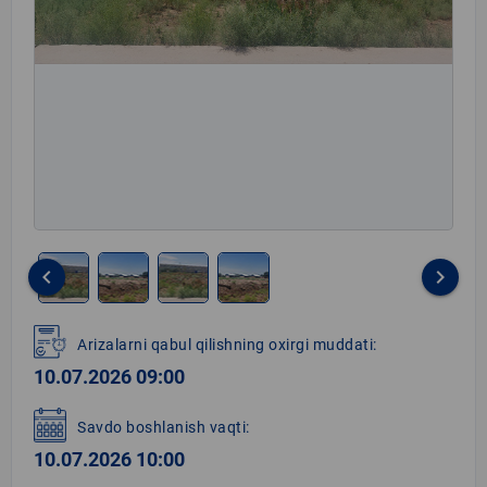
keyboard_arrow_left
keyboard_arrow_right
Item
1
Arizalarni qabul qilishning oxirgi muddati:
of
10.07.2026 09:00
4
Savdo boshlanish vaqti:
10.07.2026 10:00