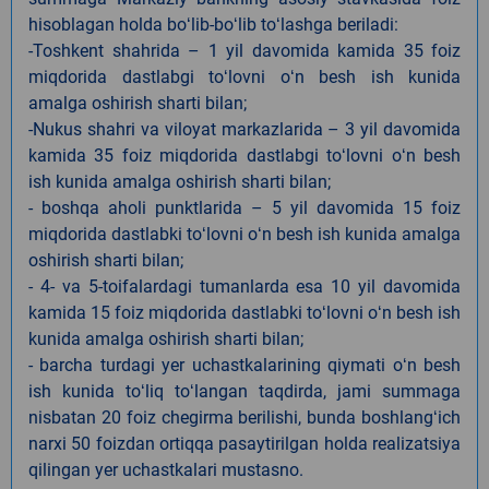
hisoblagan holda boʻlib-boʻlib toʻlashga beriladi:
-Toshkent shahrida – 1 yil davomida kamida 35 foiz
miqdorida dastlabgi toʻlovni oʻn besh ish kunida
amalga oshirish sharti bilan;
-Nukus shahri va viloyat markazlarida – 3 yil davomida
kamida 35 foiz miqdorida dastlabgi toʻlovni oʻn besh
ish kunida amalga oshirish sharti bilan;
- boshqa aholi punktlarida – 5 yil davomida 15 foiz
miqdorida dastlabki toʻlovni oʻn besh ish kunida amalga
oshirish sharti bilan;
- 4- va 5-toifalardagi tumanlarda esa 10 yil davomida
kamida 15 foiz miqdorida dastlabki toʻlovni oʻn besh ish
kunida amalga oshirish sharti bilan;
- barcha turdagi yer uchastkalarining qiymati oʻn besh
ish kunida toʻliq toʻlangan taqdirda, jami summaga
nisbatan 20 foiz chegirma berilishi, bunda boshlangʻich
narxi 50 foizdan ortiqqa pasaytirilgan holda realizatsiya
qilingan yer uchastkalari mustasno.