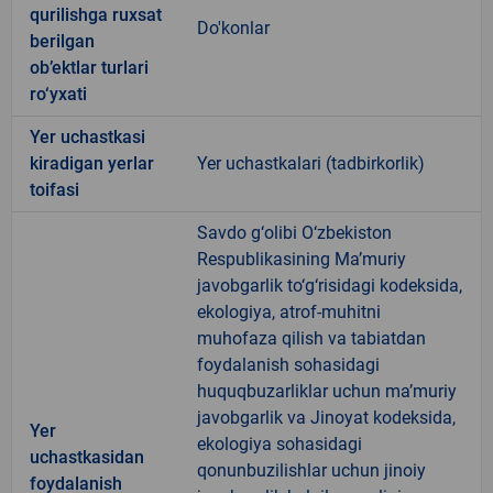
qurilishga ruxsat
Do'konlar
berilgan
ob’ektlar turlari
ro‘yxati
Yer uchastkasi
kiradigan yerlar
Yer uchastkalari (tadbirkorlik)
toifasi
Savdo g‘olibi O‘zbekiston
Respublikasining Ma’muriy
javobgarlik to‘g‘risidagi kodeksida,
ekologiya, atrof-muhitni
muhofaza qilish va tabiatdan
foydalanish sohasidagi
huquqbuzarliklar uchun ma’muriy
javobgarlik va Jinoyat kodeksida,
Yer
ekologiya sohasidagi
uchastkasidan
qonunbuzilishlar uchun jinoiy
foydalanish