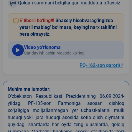
Qolgan summani belgilangan muddatda to‘laysiz.
E`tiborli bo‘ling!!!
Shaxsiy hisobvarag‘ingizda
yetarli mablag‘ bo‘lmasa, keyingi narx taklifini
bera olmaysiz.
Video yo‘riqnoma
Qanday ishlashini videoda ko‘ring
PQ-162-son qarori
Muhim ma’lumotlar:
O‘zbekiston Respublikasi Prezidentining 06.09.2024-
yildagi PF-135-son Farmoniga asosan qishloq
xoʻjaligiga moʻljallanmagan yer uchastkalarini mulk
huquqi yoki ijara huquqi asosida sotib olish qiymatini
quyidagi shartlarda har oyda teng ulushlarda, qoldiq
summaga Markaziy bankning asosiy stavkasida foiz