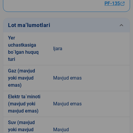
PF-135
keyboard_arrow_down
Lot ma’lumotlari
Yer
uchastkasiga
Ijara
bo`lgan huquq
turi
Gaz (mavjud
yoki mavjud
Mavjud emas
emas)
Elektr ta`minoti
(mavjud yoki
Mavjud emas
mavjud emas)
Suv (mavjud
yoki mavjud
Mavjud