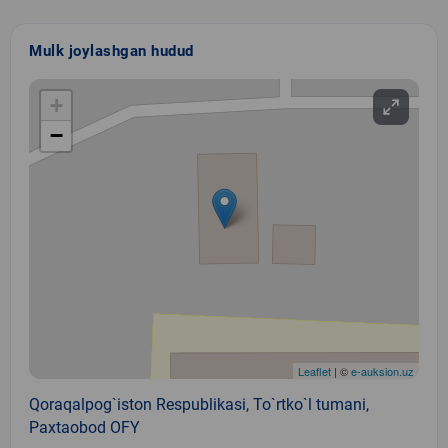
Mulk joylashgan hudud
+
−
Leaflet
| ©
e-auksion.uz
Qoraqalpog`iston Respublikasi, To`rtko`l tumani,
Paxtaobod OFY