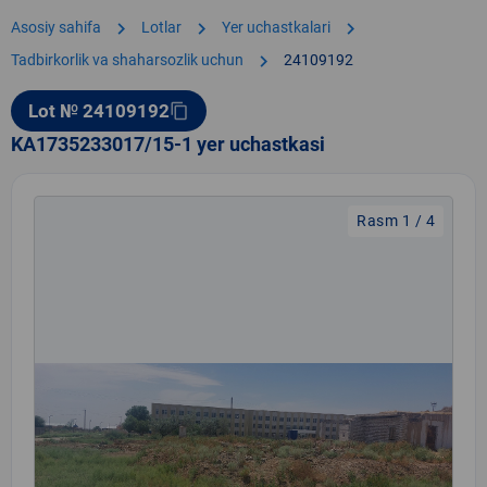
chevron_right
chevron_right
chevron_right
Asosiy sahifa
Lotlar
Yer uchastkalari
chevron_right
Tadbirkorlik va shaharsozlik uchun
24109192
Lot № 24109192
content_copy
KA1735233017/15-1 yer uchastkasi
Rasm 1 / 4