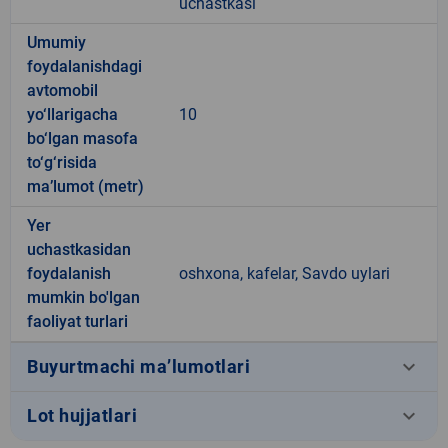
uchastkasi
Umumiy
foydalanishdagi
avtomobil
yo‘llarigacha
10
bo‘lgan masofa
to‘g‘risida
ma’lumot (metr)
Yer
uchastkasidan
foydalanish
oshxona, kafelar, Savdo uylari
mumkin bo'lgan
faoliyat turlari
keyboard_arrow_down
Buyurtmachi ma’lumotlari
keyboard_arrow_down
Lot hujjatlari