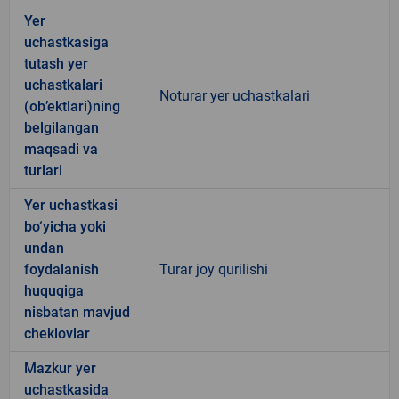
Yer
uchastkasiga
tutash yer
uchastkalari
Noturar yer uchastkalari
(ob’ektlari)ning
belgilangan
maqsadi va
turlari
Yer uchastkasi
bo‘yicha yoki
undan
foydalanish
Turar joy qurilishi
huquqiga
nisbatan mavjud
cheklovlar
Mazkur yer
uchastkasida