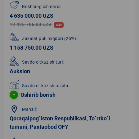
Boshlang‘ich narxi:
4 635 000.00 UZS
12 425 706.00 UZS
-63%
Zakalat puli miqdori
(25%)
:
1 158 750.00 UZS
Savdo o‘tkazish turi:
Auksion
Savdo o‘tkazish uslubi:
Oshirib borish
location_on
Manzil:
Qoraqalpog`iston Respublikasi, To`rtko`l
tumani, Paxtaobod OFY