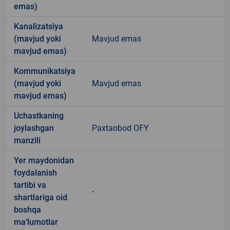
emas)
Kanalizatsiya
(mavjud yoki
Mavjud emas
mavjud emas)
Kommunikatsiya
(mavjud yoki
Mavjud emas
mavjud emas)
Uchastkaning
joylashgan
Paxtaobod OFY
manzili
Yer maydonidan
foydalanish
tartibi va
-
shartlariga oid
boshqa
ma’lumotlar