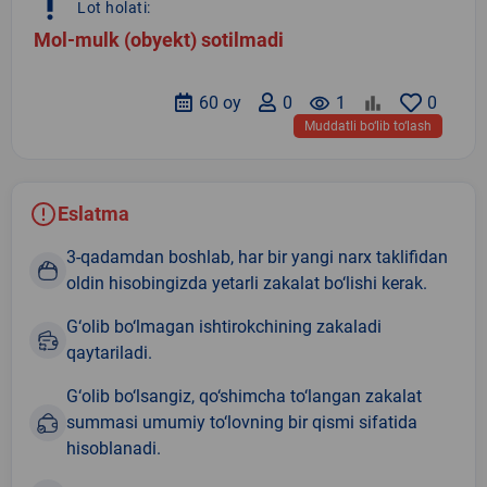
priority_high
Lot holati:
Mol-mulk (obyekt) sotilmadi
60 oy
0
remove_red_eye
1
0
Muddatli bo‘lib to‘lash
Eslatma
3-qadamdan boshlab, har bir yangi narx taklifidan
oldin hisobingizda yetarli zakalat bo‘lishi kerak.
G‘olib bo‘lmagan ishtirokchining zakaladi
qaytariladi.
G‘olib bo‘lsangiz, qo‘shimcha to‘langan zakalat
summasi umumiy to‘lovning bir qismi sifatida
hisoblanadi.