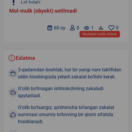
priority_high
Lot holati:
Mol-mulk (obyekt) sotilmadi
60 oy
0
remove_red_eye
1
0
Muddatli bo‘lib to‘lash
Eslatma
3-qadamdan boshlab, har bir yangi narx taklifidan
oldin hisobingizda yetarli zakalat bo‘lishi kerak.
G‘olib bo‘lmagan ishtirokchining zakaladi
qaytariladi.
G‘olib bo‘lsangiz, qo‘shimcha to‘langan zakalat
summasi umumiy to‘lovning bir qismi sifatida
hisoblanadi.