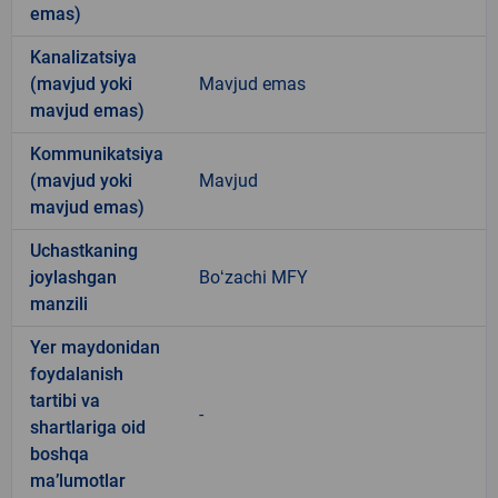
emas)
Kanalizatsiya
(mavjud yoki
Mavjud emas
mavjud emas)
Kommunikatsiya
(mavjud yoki
Mavjud
mavjud emas)
Uchastkaning
joylashgan
Boʻzachi MFY
manzili
Yer maydonidan
foydalanish
tartibi va
-
shartlariga oid
boshqa
ma’lumotlar