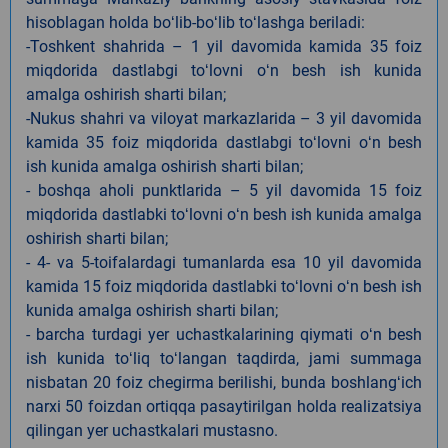
hisoblagan holda boʻlib-boʻlib toʻlashga beriladi:
-Toshkent shahrida – 1 yil davomida kamida 35 foiz
miqdorida dastlabgi toʻlovni oʻn besh ish kunida
amalga oshirish sharti bilan;
-Nukus shahri va viloyat markazlarida – 3 yil davomida
kamida 35 foiz miqdorida dastlabgi toʻlovni oʻn besh
ish kunida amalga oshirish sharti bilan;
- boshqa aholi punktlarida – 5 yil davomida 15 foiz
miqdorida dastlabki toʻlovni oʻn besh ish kunida amalga
oshirish sharti bilan;
- 4- va 5-toifalardagi tumanlarda esa 10 yil davomida
kamida 15 foiz miqdorida dastlabki toʻlovni oʻn besh ish
kunida amalga oshirish sharti bilan;
- barcha turdagi yer uchastkalarining qiymati oʻn besh
ish kunida toʻliq toʻlangan taqdirda, jami summaga
nisbatan 20 foiz chegirma berilishi, bunda boshlangʻich
narxi 50 foizdan ortiqqa pasaytirilgan holda realizatsiya
qilingan yer uchastkalari mustasno.