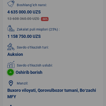
Boshlang‘ich narxi:
4 635 000.00 UZS
13 608 360.00 UZS
-66%
Zakalat puli miqdori
(25%)
:
1 158 750.00 UZS
Savdo o‘tkazish turi:
Auksion
Savdo o‘tkazish uslubi:
Oshirib borish
location_on
Manzil:
Buxoro viloyati, Qorovulbozor tumani, Boʻzachi
MFY