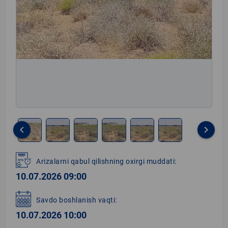
keyboard_arrow_left
keyboard_arrow_right
Item
1
Arizalarni qabul qilishning oxirgi muddati:
of
10.07.2026 09:00
6
Savdo boshlanish vaqti:
10.07.2026 10:00