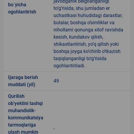
javobgarlik belgilanganligi
bo`yicha
to‘g‘risida, shu jumladan er
ogohlantirish
uchastkasi huhudidagi daraxtlar,
butalar, boshqa o‘simliklar va
nihollarni qonunga xilof ravishda
kesish, kundakov qilish,
shikastlantirish, yo‘q qilish yoki
boshqa joyga ko‘chirib o‘tkazish
taqiqlanganligi to‘g‘risida
ogohlantiriladi.
Ijaraga berish
49
muddati (yil)
Qurilish
ob'yektini tashqi
muhandislik-
kommunikatsiya
tarmoqlariga
-
ulash mumkin