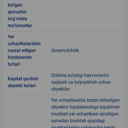
bo'lgan
quvvatlar
to'g'risida
ma'lumotlar
Yer
uchastkalaridan
ruxsat etilgan
Qoramolchilik
foydalanish
turlari
Qishloq xo‘jaligi hayvonlarini
Kapital qurilish
saqlash va ko‘paytirish uchun
obyekti turlari
obyektlar
Yer uchastkasida barpo etiladigan
obyektni foydalanishga topshirish
muddati yer uchastkasi ajratilgan
sanadan boshlab quyidagi
muddatlardan oshmasligi kerak: