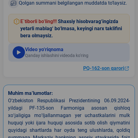
Qolgan summani belgilangan muddatda to‘laysiz.
E`tiborli bo‘ling!!!
Shaxsiy hisobvarag‘ingizda
yetarli mablag‘ bo‘lmasa, keyingi narx taklifini
bera olmaysiz.
Video yo‘riqnoma
Qanday ishlashini videoda ko‘ring
PQ-162-son qarori
Muhim ma’lumotlar:
O‘zbekiston Respublikasi Prezidentining 06.09.2024-
yildagi PF-135-son Farmoniga asosan qishloq
xoʻjaligiga moʻljallanmagan yer uchastkalarini mulk
huquqi yoki ijara huquqi asosida sotib olish qiymatini
quyidagi shartlarda har oyda teng ulushlarda, qoldiq
summaga Markaziy bankning asosiy stavkasida foiz