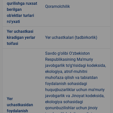
qurilishga ruxsat
Qoramolchilik
berilgan
ob’ektlar turlari
ro‘yxati
Yer uchastkasi
kiradigan yerlar
Yer uchastkalari (tadbirkorlik)
toifasi
Savdo g‘olibi O‘zbekiston
Respublikasining Ma’muriy
javobgarlik to‘g‘risidagi kodeksida,
ekologiya, atrof-muhitni
muhofaza qilish va tabiatdan
foydalanish sohasidagi
huquqbuzarliklar uchun ma’muriy
javobgarlik va Jinoyat kodeksida,
Yer
ekologiya sohasidagi
uchastkasidan
qonunbuzilishlar uchun jinoiy
foydalanish