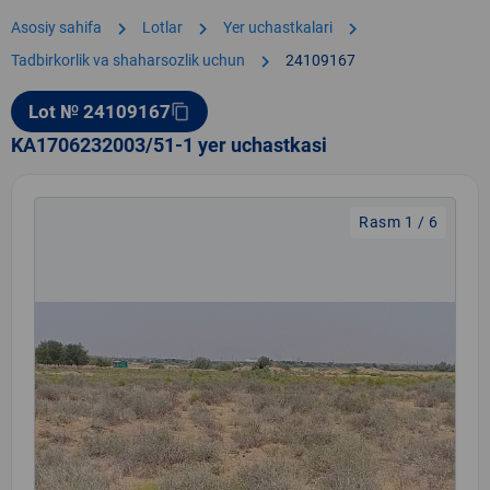
chevron_right
chevron_right
chevron_right
Asosiy sahifa
Lotlar
Yer uchastkalari
chevron_right
Tadbirkorlik va shaharsozlik uchun
24109167
Lot № 24109167
content_copy
KA1706232003/51-1 yer uchastkasi
Rasm 1 / 6