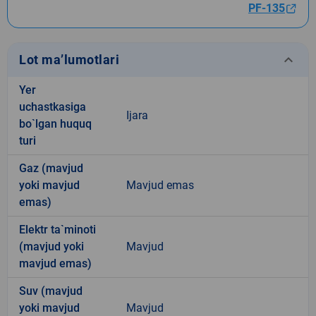
PF-135
keyboard_arrow_down
Lot ma’lumotlari
Yer
uchastkasiga
Ijara
bo`lgan huquq
turi
Gaz (mavjud
yoki mavjud
Mavjud emas
emas)
Elektr ta`minoti
(mavjud yoki
Mavjud
mavjud emas)
Suv (mavjud
yoki mavjud
Mavjud