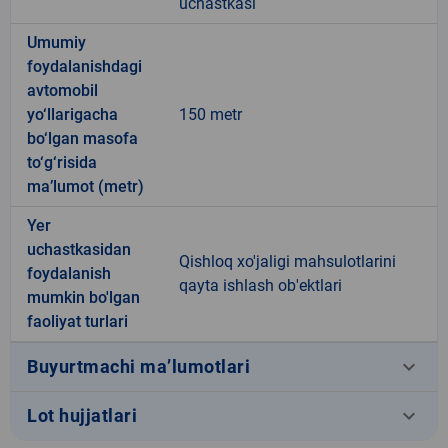
uchastkasi
Umumiy
foydalanishdagi
avtomobil
yo‘llarigacha
150 metr
bo‘lgan masofa
to‘g‘risida
ma’lumot (metr)
Yer
uchastkasidan
Qishloq xo'jaligi mahsulotlarini
foydalanish
qayta ishlash ob'ektlari
mumkin bo'lgan
faoliyat turlari
keyboard_arrow_down
Buyurtmachi ma’lumotlari
keyboard_arrow_down
Lot hujjatlari