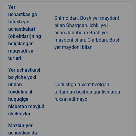
Yer
uchastkasiga
Shimoldan. Bo'sh yer maydoni
tutash yer
bilan Sharqdan. Ichki yo'l
uchastkalari
bilan.Janubdan.Bo'sh yer
(ob’ektlari)ning
maydoni bilan. G'arbdan. Bo'sh
belgilangan
yer maydoni bilan
maqsadi va
turlari
Yer uchastkasi
bo‘yicha yoki
undan
Qurilishga ruxsat berilgan
foydalanish
turlaridan boshqa qurilishlarga
huquqiga
ruxsat etilmaydi
nisbatan mavjud
cheklovlar
Mazkur yer
uchastkasida