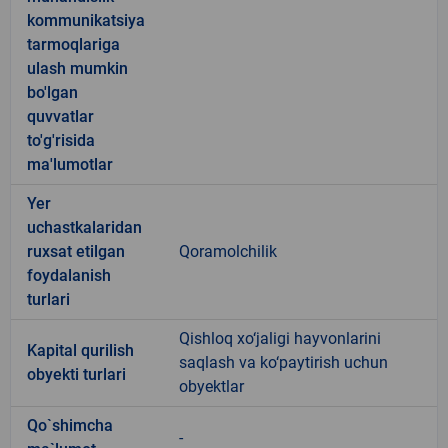
kommunikatsiya
tarmoqlariga
ulash mumkin
bo'lgan
quvvatlar
to'g'risida
ma'lumotlar
Yer
uchastkalaridan
ruxsat etilgan
Qoramolchilik
foydalanish
turlari
Qishloq xo‘jaligi hayvonlarini
Kapital qurilish
saqlash va ko‘paytirish uchun
obyekti turlari
obyektlar
Qo`shimcha
-