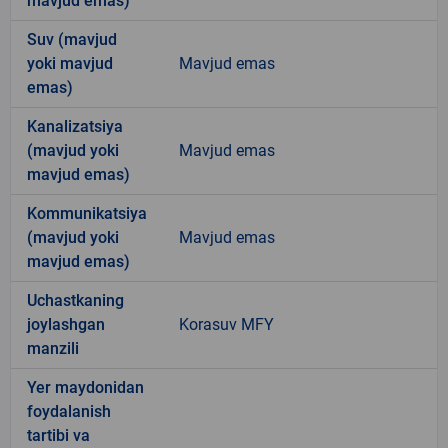
mavjud emas)
Suv (mavjud
yoki mavjud
Mavjud emas
emas)
Kanalizatsiya
(mavjud yoki
Mavjud emas
mavjud emas)
Kommunikatsiya
(mavjud yoki
Mavjud emas
mavjud emas)
Uchastkaning
joylashgan
Korasuv MFY
manzili
Yer maydonidan
foydalanish
tartibi va
-