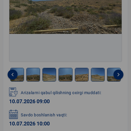
keyboard_arrow_left
keyboard_arrow_right
Item
1
Arizalarni qabul qilishning oxirgi muddati:
of
10.07.2026 09:00
7
Savdo boshlanish vaqti:
10.07.2026 10:00