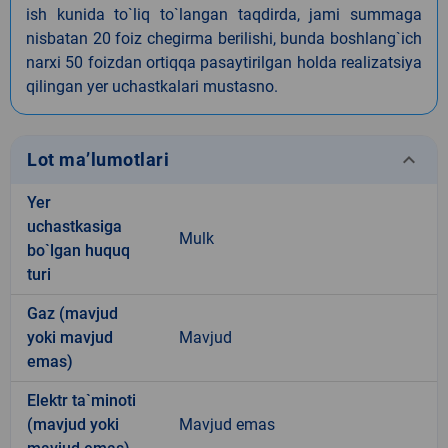
ish kunida to`liq to`langan taqdirda, jami summaga
nisbatan 20 foiz chegirma berilishi, bunda boshlang`ich
narxi 50 foizdan ortiqqa pasaytirilgan holda realizatsiya
qilingan yer uchastkalari mustasno.
keyboard_arrow_down
Lot ma’lumotlari
Yer
uchastkasiga
Mulk
bo`lgan huquq
turi
Gaz (mavjud
yoki mavjud
Mavjud
emas)
Elektr ta`minoti
(mavjud yoki
Mavjud emas