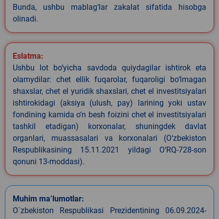
Bunda, ushbu mablag‘lar zakalat sifatida hisobga
olinadi.
Eslatma:
Ushbu lot bo‘yicha savdoda quiydagilar ishtirok eta
olamydilar: chet ellik fuqarolar, fuqaroligi bo‘lmagan
shaxslar, chet el yuridik shaxslari, chet el investitsiyalari
ishtirokidagi (aksiya (ulush, pay) larining yoki ustav
fondining kamida o‘n besh foizini chet el investitsiyalari
tashkil etadigan) korxonalar, shuningdek davlat
organlari, muassasalari va korxonalari (O‘zbekiston
Respublikasining 15.11.2021 yildagi O‘RQ-728-son
qonuni 13-moddasi).
Muhim ma’lumotlar:
O`zbekiston Respublikasi Prezidentining 06.09.2024-