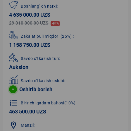
Boshlang‘ich narxi:
4 635 000.00 UZS
29 010 000.00 UZS
-84%
Zakalat puli miqdori
(25%)
:
1 158 750.00 UZS
Savdo o‘tkazish turi:
Auksion
Savdo o‘tkazish uslubi:
Oshirib borish
format_list_numbered
Birinchi qadam bahosi(10%):
463 500.00 UZS
location_on
Manzil: