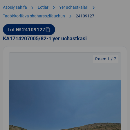
chevron_right
chevron_right
chevron_right
Asosiy sahifa
Lotlar
Yer uchastkalari
chevron_right
Tadbirkorlik va shaharsozlik uchun
24109127
Lot № 24109127
content_copy
KA1714207005/82-1 yer uchastkasi
Rasm 1 / 7