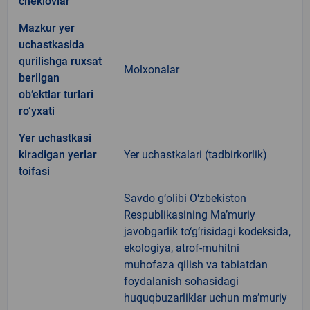
cheklovlar
Mazkur yer
uchastkasida
qurilishga ruxsat
Molxonalar
berilgan
ob’ektlar turlari
ro‘yxati
Yer uchastkasi
kiradigan yerlar
Yer uchastkalari (tadbirkorlik)
toifasi
Savdo g‘olibi O‘zbekiston
Respublikasining Ma’muriy
javobgarlik to‘g‘risidagi kodeksida,
ekologiya, atrof-muhitni
muhofaza qilish va tabiatdan
foydalanish sohasidagi
huquqbuzarliklar uchun ma’muriy