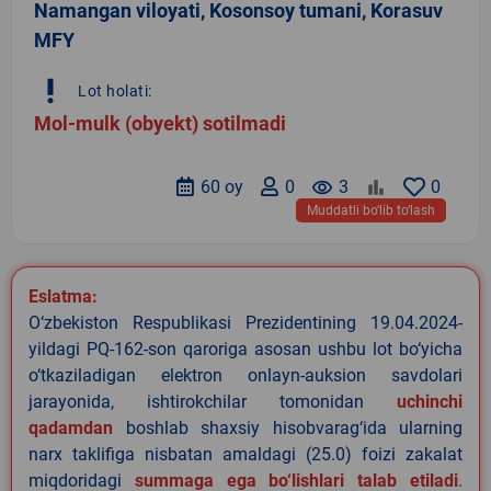
Namangan viloyati, Kosonsoy tumani, Korasuv
MFY
priority_high
Lot holati:
Mol-mulk (obyekt) sotilmadi
60 oy
0
remove_red_eye
3
0
Muddatli bo‘lib to‘lash
Eslatma:
O‘zbekiston Respublikasi Prezidentining 19.04.2024-
yildagi PQ-162-son qaroriga asosan ushbu lot bo‘yicha
o‘tkaziladigan elektron onlayn-auksion savdolari
jarayonida, ishtirokchilar tomonidan
uchinchi
qadamdan
boshlab shaxsiy hisobvarag‘ida ularning
narx taklifiga nisbatan amaldagi (25.0) foizi zakalat
miqdoridagi
summaga ega bo‘lishlari talab etiladi
.