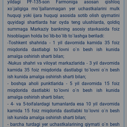
yildagi PF-135-son Farmoniga asosan qishloq
xo`jaligiga mo`ljallanmagan yer uchastkalarini mulk
huquqi yoki ijara huquqi asosida sotib olish qiymatini
quyidagi shartlarda har oyda teng ulushlarda, qoldiq
summaga Markaziy bankning asosiy stavkasida foiz
hisoblagan holda bo`lib-bo`lib to`lashga beriladi:
-Toshkent shahrida - 1 yil davomida kamida 35 foiz
miqdorida dastlabgi to`lovni o`n besh ish kunida
amalga oshirish sharti bilan;
-Nukus shahri va viloyat markazlarida - 3 yil davomida
kamida 35 foiz miqdorida dastlabgi to`lovni o`n besh
ish kunida amalga oshirish sharti bilan;
- boshqa aholi punktlarida - 5 yil davomida 15 foiz
miqdorida dastlabki to`lovni o`n besh ish kunida
amalga oshirish sharti bilan;
- 4- va 5-toifalardagi tumanlarda esa 10 yil davomida
kamida 15 foiz miqdorida dastlabki to`lovni o`n besh
ish kunida amalga oshirish sharti bilan;
- barcha turdagi yer uchastkalarining qiymati o`n besh