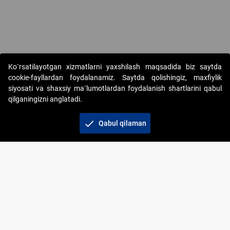
Ko`rsatilayotgan xizmatlarni yaxshilash maqsadida biz saytda
cookie-fayllardan foydalanamiz. Saytda qolishingiz, maxfiylik
siyosati va shaxsiy ma`lumotlardan foydalanish shartlarini qabul
qilganingizni anglatadi.
Copyright © 2017-2026. "Elektron onlayn-auksionlarni
tashkil etish" AJ. Barcha huquqlar himoyalangan
check
Qabul qilaman
To‘lov usullari