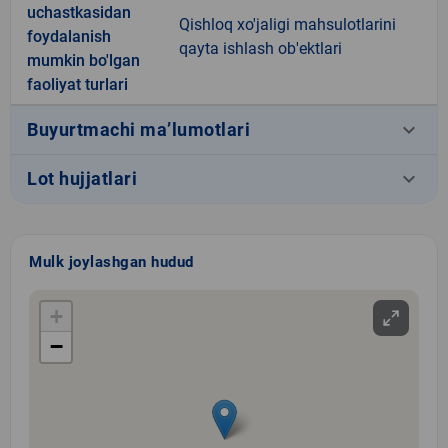
uchastkasidan
Qishloq xo'jaligi mahsulotlarini
foydalanish
qayta ishlash ob'ektlari
mumkin bo'lgan
faoliyat turlari
keyboard_arrow_down
Buyurtmachi ma’lumotlari
keyboard_arrow_down
Lot hujjatlari
Mulk joylashgan hudud
+
−