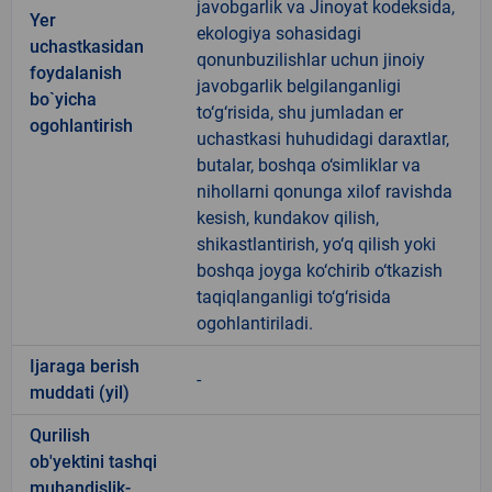
javobgarlik va Jinoyat kodeksida,
Yer
ekologiya sohasidagi
uchastkasidan
qonunbuzilishlar uchun jinoiy
foydalanish
javobgarlik belgilanganligi
bo`yicha
to‘g‘risida, shu jumladan er
ogohlantirish
uchastkasi huhudidagi daraxtlar,
butalar, boshqa o‘simliklar va
nihollarni qonunga xilof ravishda
kesish, kundakov qilish,
shikastlantirish, yo‘q qilish yoki
boshqa joyga ko‘chirib o‘tkazish
taqiqlanganligi to‘g‘risida
ogohlantiriladi.
Ijaraga berish
-
muddati (yil)
Qurilish
ob'yektini tashqi
muhandislik-