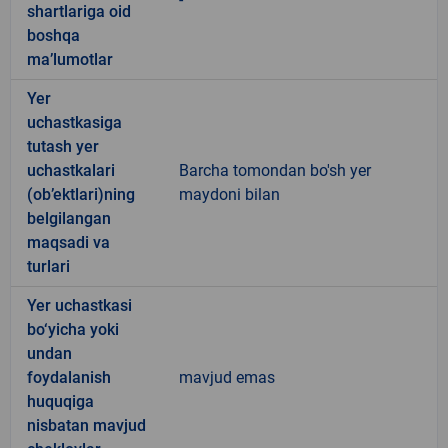
shartlariga oid
boshqa
ma’lumotlar
Yer
uchastkasiga
tutash yer
uchastkalari
Barcha tomondan bo'sh yer
(ob’ektlari)ning
maydoni bilan
belgilangan
maqsadi va
turlari
Yer uchastkasi
bo‘yicha yoki
undan
foydalanish
mavjud emas
huquqiga
nisbatan mavjud