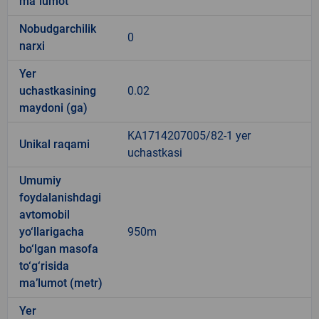
ma`lumot
Nobudgarchilik
0
narxi
Yer
uchastkasining
0.02
maydoni (ga)
KA1714207005/82-1 yer
Unikal raqami
uchastkasi
Umumiy
foydalanishdagi
avtomobil
yo‘llarigacha
950m
bo‘lgan masofa
to‘g‘risida
ma’lumot (metr)
Yer