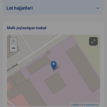
keyboard_arrow_down
Lot hujjatlari
Mulk joylashgan hudud
+
−
Leaflet
| ©
e-auksion.uz