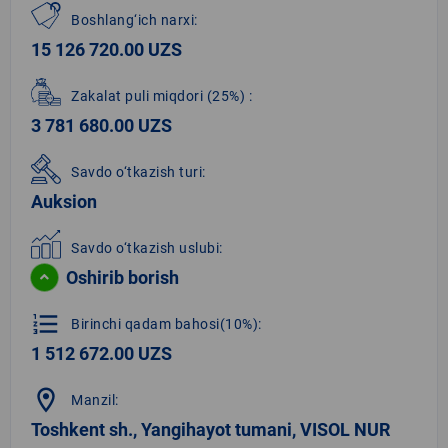
Boshlang‘ich narxi:
15 126 720.00 UZS
Zakalat puli miqdori
(25%)
:
3 781 680.00 UZS
Savdo o‘tkazish turi:
Auksion
Savdo o‘tkazish uslubi:
Oshirib borish
format_list_numbered
Birinchi qadam bahosi(10%):
1 512 672.00 UZS
location_on
Manzil:
Toshkent sh., Yangihayot tumani, VISOL NUR