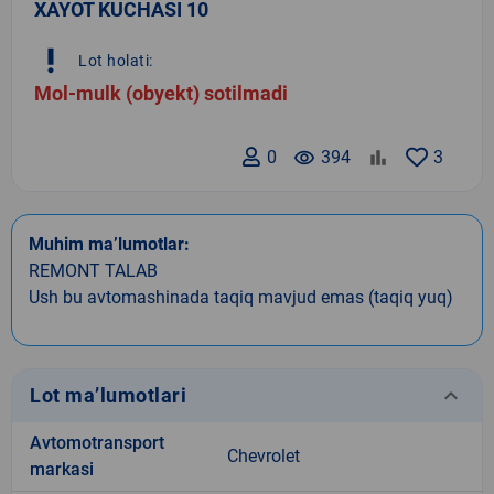
XAYOT KUCHASI 10
priority_high
Lot holati:
Mol-mulk (obyekt) sotilmadi
0
remove_red_eye
394
3
Muhim ma’lumotlar:
REMONT TALAB
Ush bu avtomashinada taqiq mavjud emas (taqiq yuq)
keyboard_arrow_down
Lot ma’lumotlari
Avtomotransport
Chevrolet
markasi