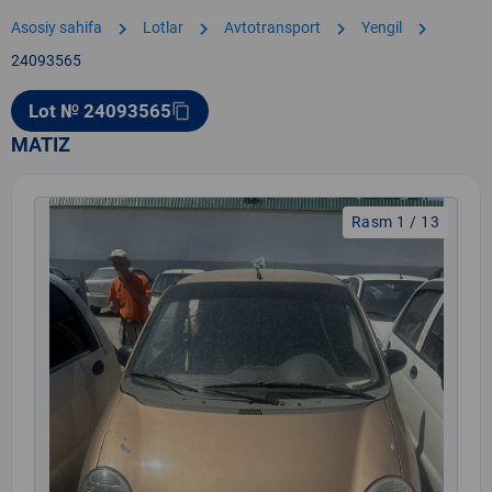
chevron_right
chevron_right
chevron_right
chevron_right
Asosiy sahifa
Lotlar
Avtotransport
Yengil
24093565
Lot № 24093565
content_copy
MATIZ
Rasm 1 / 13