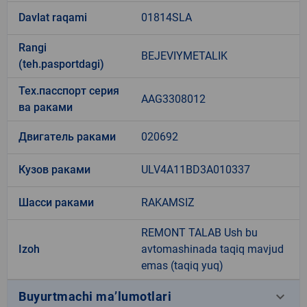
Davlat raqami
01814SLA
Rangi
BEJEVIYMETALIK
(teh.pasportdagi)
Тех.пасспорт серия
AAG3308012
ва раками
Двигатель раками
020692
Кузов раками
ULV4A11BD3A010337
Шасси раками
RAKAMSIZ
REMONT TALAB Ush bu
Izoh
avtomashinada taqiq mavjud
emas (taqiq yuq)
keyboard_arrow_down
Buyurtmachi ma’lumotlari