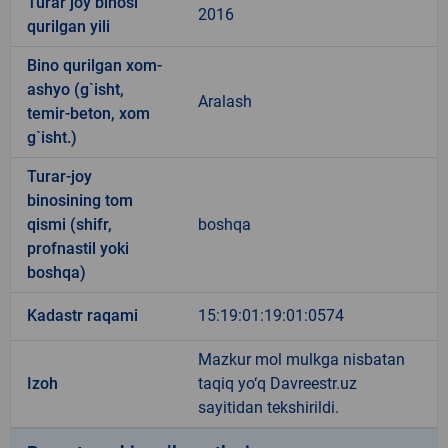
Turar joy binosi
2016
qurilgan yili
Bino qurilgan xom-
ashyo (g`isht,
Aralash
temir-beton, xom
g`isht.)
Turar-joy
binosining tom
qismi (shifr,
boshqa
profnastil yoki
boshqa)
Kadastr raqami
15:19:01:19:01:0574
Mazkur mol mulkga nisbatan
Izoh
taqiq yo‘q Davreestr.uz
sayitidan tekshirildi.