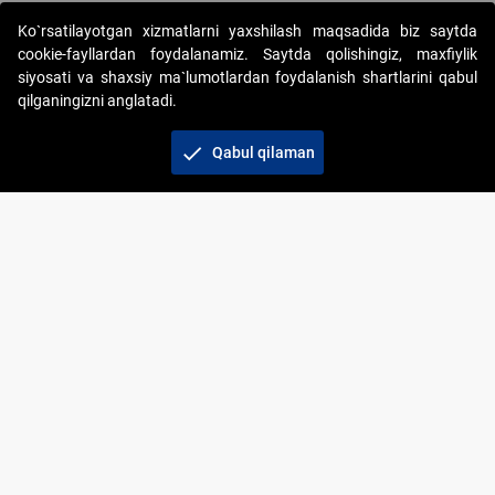
Ko`rsatilayotgan xizmatlarni yaxshilash maqsadida biz saytda
cookie-fayllardan foydalanamiz. Saytda qolishingiz, maxfiylik
siyosati va shaxsiy ma`lumotlardan foydalanish shartlarini qabul
qilganingizni anglatadi.
Copyright © 2017-2026. "Elektron onlayn-auksionlarni
tashkil etish" AJ. Barcha huquqlar himoyalangan
check
Qabul qilaman
To‘lov usullari
Bog‘lanish