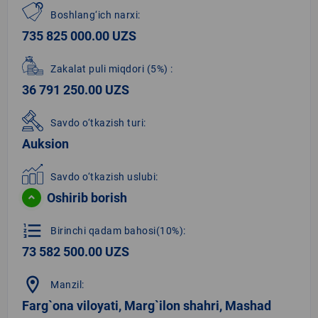
Boshlang‘ich narxi:
735 825 000.00 UZS
Zakalat puli miqdori
(5%)
:
36 791 250.00 UZS
Savdo o‘tkazish turi:
Auksion
Savdo o‘tkazish uslubi:
Oshirib borish
format_list_numbered
Birinchi qadam bahosi(10%):
73 582 500.00 UZS
location_on
Manzil:
Farg`ona viloyati, Marg`ilon shahri, Mashad