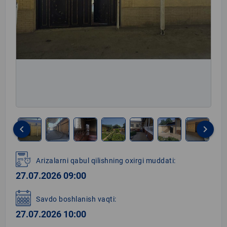
keyboard_arrow_left
keyboard_arrow_right
Item
1
Arizalarni qabul qilishning oxirgi muddati:
of
27.07.2026 09:00
7
Savdo boshlanish vaqti:
27.07.2026 10:00