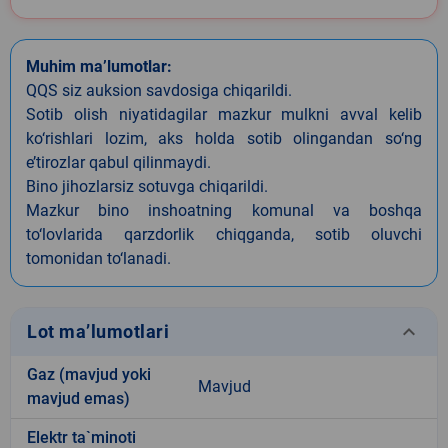
Muhim ma’lumotlar:
QQS siz auksion savdosiga chiqarildi.
Sotib olish niyatidagilar mazkur mulkni avval kelib
ko‘rishlari lozim, aks holda sotib olingandan so‘ng
e’tirozlar qabul qilinmaydi.
Bino jihozlarsiz sotuvga chiqarildi.
Mazkur bino inshoatning komunal va boshqa
to‘lovlarida qarzdorlik chiqganda, sotib oluvchi
tomonidan to‘lanadi.
keyboard_arrow_down
Lot ma’lumotlari
Gaz (mavjud yoki
Mavjud
mavjud emas)
Elektr ta`minoti