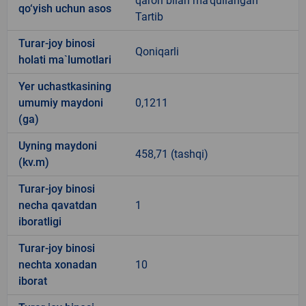
qarori bilan ma’qullangan
qo‘yish uchun asos
Tartib
Turar-joy binosi
Qoniqarli
holati ma`lumotlari
Yer uchastkasining
umumiy maydoni
0,1211
(ga)
Uyning maydoni
458,71 (tashqi)
(kv.m)
Turar-joy binosi
necha qavatdan
1
iboratligi
Turar-joy binosi
nechta xonadan
10
iborat