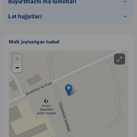
keyboard_arrow_down
Buyurtmachi ma’lumotlari
keyboard_arrow_down
Lot hujjatlari
Mulk joylashgan hudud
+
−