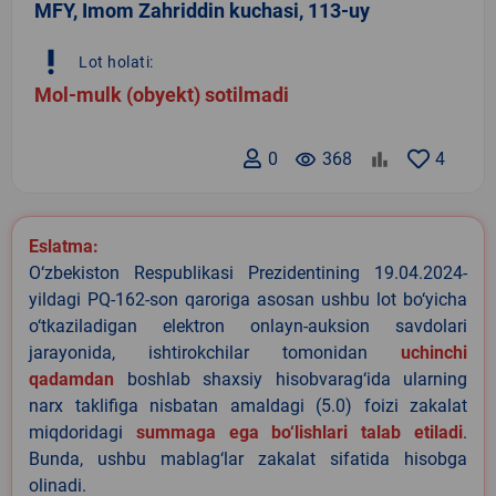
MFY, Imom Zahriddin kuchasi, 113-uy
priority_high
Lot holati:
Mol-mulk (obyekt) sotilmadi
0
remove_red_eye
368
4
Eslatma:
O‘zbekiston Respublikasi Prezidentining 19.04.2024-
yildagi PQ-162-son qaroriga asosan ushbu lot bo‘yicha
o‘tkaziladigan elektron onlayn-auksion savdolari
jarayonida, ishtirokchilar tomonidan
uchinchi
qadamdan
boshlab shaxsiy hisobvarag‘ida ularning
narx taklifiga nisbatan amaldagi (5.0) foizi zakalat
miqdoridagi
summaga ega bo‘lishlari talab etiladi
.
Bunda, ushbu mablag‘lar zakalat sifatida hisobga
olinadi.