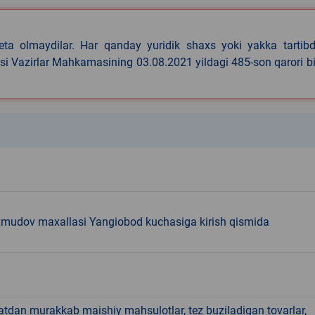
eta olmaydilar. Har qanday yuridik shaxs yoki yakka tartibd
asi Vazirlar Mahkamasining 03.08.2021 yildagi 485-son qarori b
k
mudov maxallasi Yangiobod kuchasiga kirish qismida
hatdan murakkab maishiy mahsulotlar, tez buziladigan tovarlar,