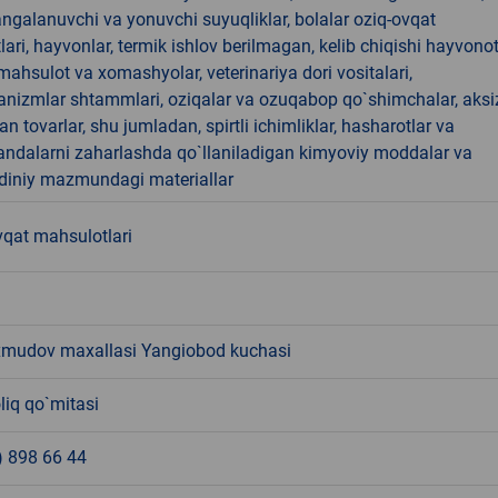
angalanuvchi va yonuvchi suyuqliklar, bolalar oziq-ovqat
ari, hayvonlar, termik ishlov berilmagan, kelib chiqishi hayvono
hsulot va xomashyolar, veterinariya dori vositalari,
anizmlar shtammlari, oziqalar va ozuqabop qo`shimchalar, aksi
an tovarlar, shu jumladan, spirtli ichimliklar, hasharotlar va
andalarni zaharlashda qo`llaniladigan kimyoviy moddalar va
 diniy mazmundagi materiallar
vqat mahsulotlari
mudov maxallasi Yangiobod kuchasi
liq qo`mitasi
) 898 66 44