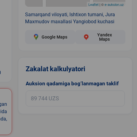
Leaflet
| ©
e-auksion.uz
Samarqand viloyati, Ishtixon tumani, Jura
Maxmudov maxallasi Yangiobod kuchasi
Yandex
Google Maps
Maps
Zakalat kalkulyatori
0
Auksion qadamiga bog‘lanmagan taklif
igan
ida
nda,