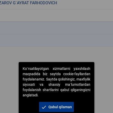
AROV G`AYRAT FARHODOVICH
k
k
Ko`rsatilayotgan xizmatlarni yaxshilash
maqsadida biz saytda cookie-fayllardan
foydalanamiz. Saytda qolishingiz, maxfiylik
siyosati va shaxsiy ma`lumotlardan
foydalanish shartlarini qabul qilganingizni
anglatadi.
check
Qabul qilaman