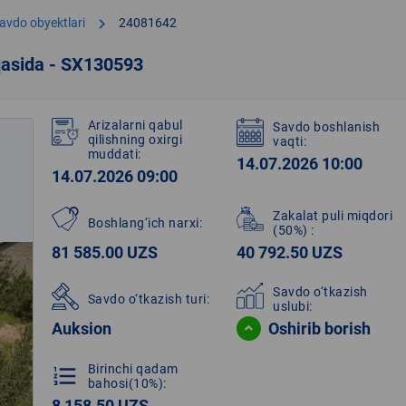
chevron_right
avdo obyektlari
24081642
qasida - SX130593
Arizalarni qabul
Savdo boshlanish
qilishning oxirgi
vaqti:
muddati:
14.07.2026 10:00
14.07.2026 09:00
Zakalat puli miqdori
Boshlang‘ich narxi:
(50%)
:
81 585.00 UZS
40 792.50 UZS
Savdo o‘tkazish
Savdo o‘tkazish turi:
uslubi:
Auksion
Oshirib borish
Birinchi qadam
format_list_numbered
bahosi(10%):
8 158.50 UZS