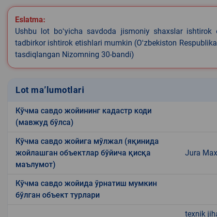
Eslatma:
Ushbu lot boʻyicha savdoda jismoniy shaxslar ishtirok 
tadbirkor ishtirok etishlari mumkin (Oʻzbekiston Respublik
tasdiqlangan Nizomning 30-bandi)
Lot ma’lumotlari
Кўчма савдо жойининг кадастр коди
(мавжуд бўлса)
Кўчма савдо жойига мўлжал (яқинида
жойлашган объектлар бўйича қисқа
Jura Max
маълумот)
Кўчма савдо жойида ўрнатиш мумкин
бўлган объект турлари
texnik ji