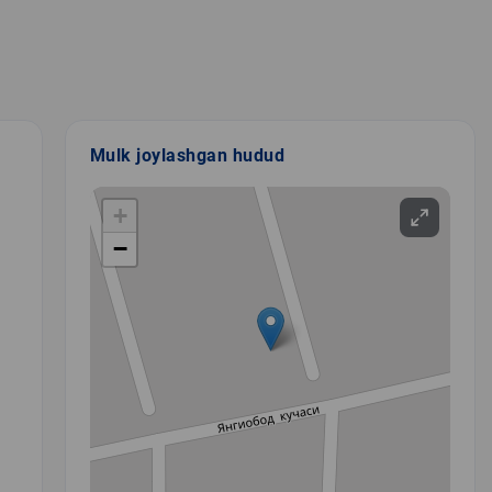
Mulk joylashgan hudud
+
−