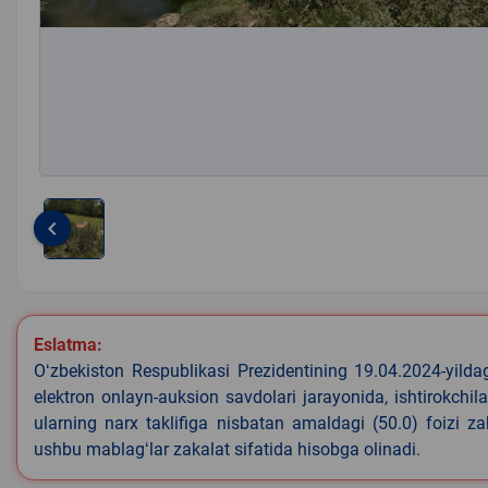
keyboard_arrow_left
Item
1
of
1
Eslatma:
Oʻzbekiston Respublikasi Prezidentining 19.04.2024-yild
elektron onlayn-auksion savdolari jarayonida, ishtirokchi
ularning narx taklifiga nisbatan amaldagi (50.0) foizi z
ushbu mablagʻlar zakalat sifatida hisobga olinadi.