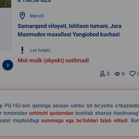
location_on
Manzil:
Samarqand viloyati, Ishtixon tumani, Jura
Maxmudov maxallasi Yangiobod kuchasi
priority_high
Lot holati:
Mol-mulk (obyekt) sotilmadi
keyboard_arrow_right
0
remove_red_eye
6
agi PQ-162-son qaroriga asosan ushbu lot boʻyicha oʻtkazilad
lar tomonidan
uchinchi qadamdan
boshlab shaxsiy hisobvaragʻ
akalat miqdoridagi
summaga ega boʻlishlari talab etiladi
. Bu