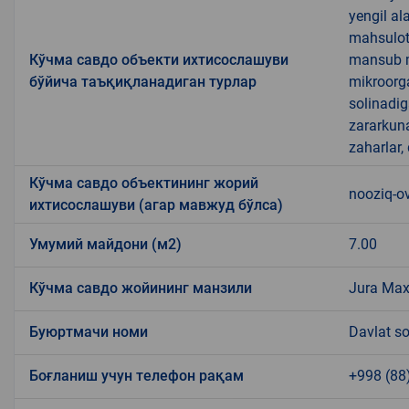
yengil al
mahsulotl
Кўчма савдо объекти ихтисослашуви
mansub ma
бўйича таъқиқланадиган турлар
mikroorg
solinadig
zararkun
zaharlar,
Кўчма савдо объектининг жорий
nooziq-o
ихтисослашуви (агар мавжуд бўлса)
Умумий майдони (м2)
7.00
Кўчма савдо жойининг манзили
Jura Max
Буюртмачи номи
Davlat so
Боғланиш учун телефон рақам
+998 (88