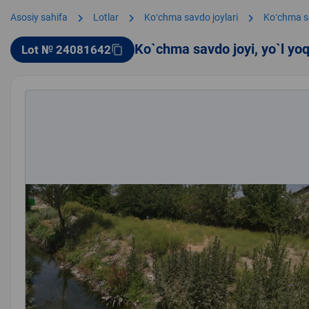
chevron_right
chevron_right
chevron_right
Asosiy sahifa
Lotlar
Koʻchma savdo joylari
Koʻchma s
Ko`chma savdo joyi, yo`l yo
Lot № 24081642
content_copy