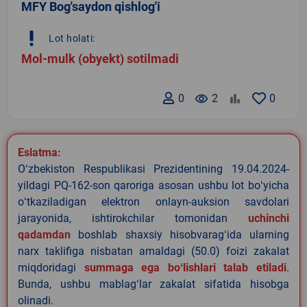
MFY Bog'saydon qishlog'i
priority_high
Lot holati:
Mol-mulk (obyekt) sotilmadi
0
remove_red_eye
2
0
Eslatma:
Oʻzbekiston Respublikasi Prezidentining 19.04.2024-
yildagi PQ-162-son qaroriga asosan ushbu lot boʻyicha
oʻtkaziladigan elektron onlayn-auksion savdolari
jarayonida, ishtirokchilar tomonidan
uchinchi
qadamdan
boshlab shaxsiy hisobvaragʻida ularning
narx taklifiga nisbatan amaldagi (50.0) foizi zakalat
miqdoridagi
summaga ega boʻlishlari talab etiladi
.
Bunda, ushbu mablagʻlar zakalat sifatida hisobga
olinadi.