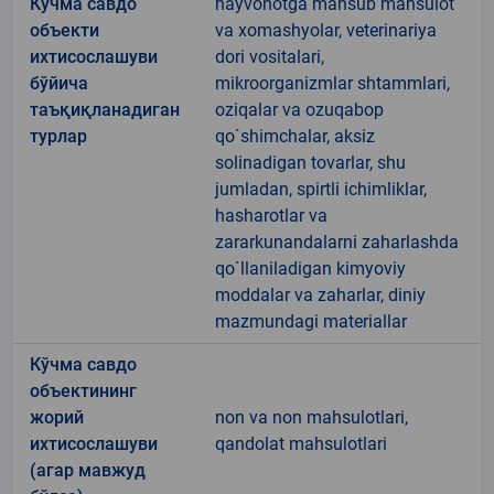
Кўчма савдо
hayvonotga mansub mahsulot
объекти
va xomashyolar, veterinariya
ихтисослашуви
dori vositalari,
бўйича
mikroorganizmlar shtammlari,
таъқиқланадиган
oziqalar va ozuqabop
турлар
qo`shimchalar, aksiz
solinadigan tovarlar, shu
jumladan, spirtli ichimliklar,
hasharotlar va
zararkunandalarni zaharlashda
qo`llaniladigan kimyoviy
moddalar va zaharlar, diniy
mazmundagi materiallar
Кўчма савдо
объектининг
жорий
non va non mahsulotlari,
ихтисослашуви
qandolat mahsulotlari
(агар мавжуд