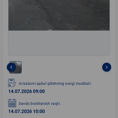
keyboard_arrow_left
keyboard_arrow_right
Item
1
Arizalarni qabul qilishning oxirgi muddati:
of
14.07.2026 09:00
1
Savdo boshlanish vaqti:
14.07.2026 10:00