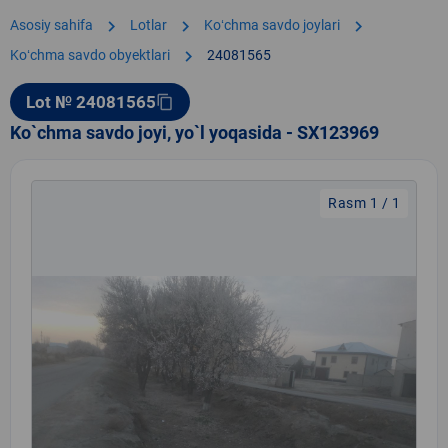
chevron_right
chevron_right
chevron_right
Asosiy sahifa
Lotlar
Koʻchma savdo joylari
chevron_right
Koʻchma savdo obyektlari
24081565
Lot № 24081565
content_copy
Ko`chma savdo joyi, yo`l yoqasida - SX123969
Rasm 1 / 1