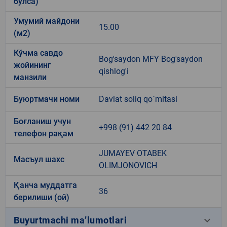
бўлса)
Умумий майдони
15.00
(м2)
Кўчма савдо
Bog'saydon MFY Bog'saydon
жойининг
qishlog'i
манзили
Буюртмачи номи
Davlat soliq qo`mitasi
Боғланиш учун
+998 (91) 442 20 84
телефон рақам
JUMAYEV OTABEK
Масъул шахс
OLIMJONOVICH
Қанча муддатга
36
берилиши (ой)
keyboard_arrow_down
Buyurtmachi ma’lumotlari