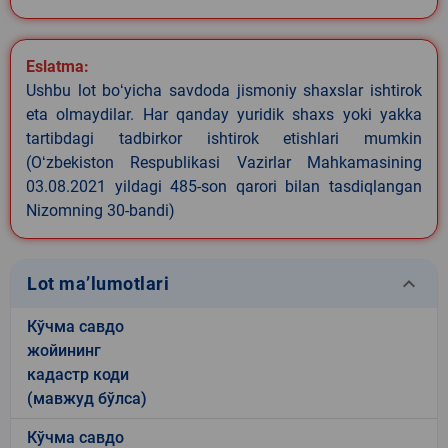
Eslatma:
Ushbu lot boʻyicha savdoda jismoniy shaxslar ishtirok
eta olmaydilar. Har qanday yuridik shaxs yoki yakka
tartibdagi tadbirkor ishtirok etishlari mumkin
(Oʻzbekiston Respublikasi Vazirlar Mahkamasining
03.08.2021 yildagi 485-son qarori bilan tasdiqlangan
Nizomning 30-bandi)
keyboard_arrow_down
Lot ma’lumotlari
Кўчма савдо
жойининг
кадастр коди
(мавжуд бўлса)
Кўчма савдо