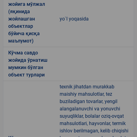
жойига мўлжал
(яқинида
жойлашган
yo`l yoqasida
объектлар
бўйича қисқа
маълумот)
Кўчма савдо
жойида ўрнатиш
мумкин бўлган
объект турлари
texnik jihatdan murakkab
maishiy mahsulotlar, tez
buziladigan tovarlar, yengil
alangalanuvchi va yonuvchi
suyuqliklar, bolalar oziq-ovqat
mahsulotlari, hayvonlar, termik
ishlov berilmagan, kelib chiqishi