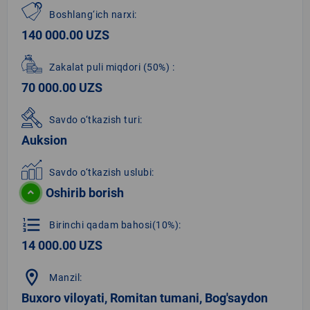
Boshlang‘ich narxi:
140 000.00 UZS
Zakalat puli miqdori
(50%)
:
70 000.00 UZS
Savdo o‘tkazish turi:
Auksion
Savdo o‘tkazish uslubi:
Oshirib borish
format_list_numbered
Birinchi qadam bahosi(10%):
14 000.00 UZS
location_on
Manzil:
Buxoro viloyati, Romitan tumani, Bog'saydon