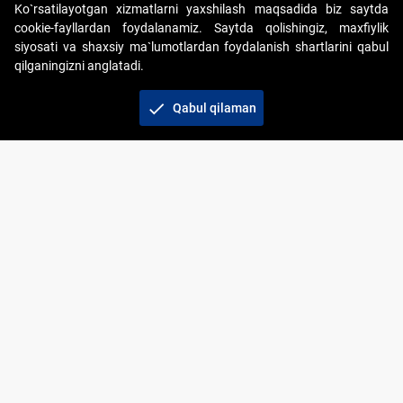
Ko`rsatilayotgan xizmatlarni yaxshilash maqsadida biz saytda
cookie-fayllardan foydalanamiz. Saytda qolishingiz, maxfiylik
siyosati va shaxsiy ma`lumotlardan foydalanish shartlarini qabul
qilganingizni anglatadi.
Copyright © 2017-2026. "Elektron onlayn-auksionlarni
tashkil etish" AJ. Barcha huquqlar himoyalangan
check
Qabul qilaman
To‘lov usullari
Bog‘lanish