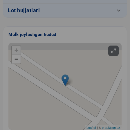
keyboard_arrow_down
Lot hujjatlari
Mulk joylashgan hudud
+
−
Leaflet
| ©
e-auksion.uz