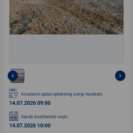
keyboard_arrow_left
keyboard_arrow_right
Item
1
Arizalarni qabul qilishning oxirgi muddati:
of
14.07.2026 09:00
1
Savdo boshlanish vaqti:
14.07.2026 10:00