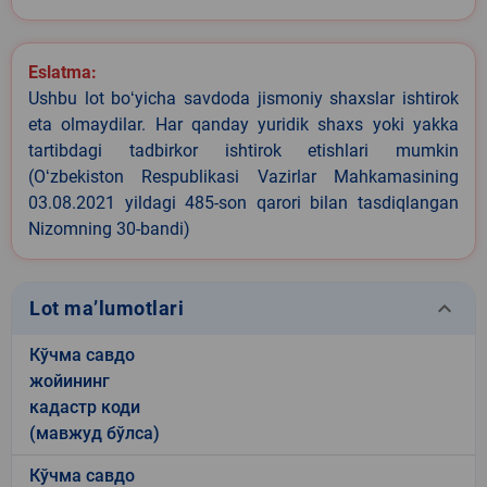
Eslatma:
Ushbu lot boʻyicha savdoda jismoniy shaxslar ishtirok
eta olmaydilar. Har qanday yuridik shaxs yoki yakka
tartibdagi tadbirkor ishtirok etishlari mumkin
(Oʻzbekiston Respublikasi Vazirlar Mahkamasining
03.08.2021 yildagi 485-son qarori bilan tasdiqlangan
Nizomning 30-bandi)
keyboard_arrow_down
Lot ma’lumotlari
Кўчма савдо
жойининг
кадастр коди
(мавжуд бўлса)
Кўчма савдо