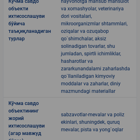
Кўчма савдо
hayvonotga mansub mahsulot
объекти
va xomashyolar, veterinariya
ихтисослашуви
dori vositalari,
бўйича
mikroorganizmlar shtammlari,
таъқиқланадиган
oziqalar va ozuqabop
турлар
qo`shimchalar, aksiz
solinadigan tovarlar, shu
jumladan, spirtli ichimliklar,
hasharotlar va
zararkunandalarni zaharlashda
qo`llaniladigan kimyoviy
moddalar va zaharlar, diniy
mazmundagi materiallar
Кўчма савдо
объектининг
sabzavotlar-mevalar va poliz
жорий
ekinlari, shuningdek, quruq
ихтисослашуви
mevalar, pista va yong`oqlar
(агар мавжуд