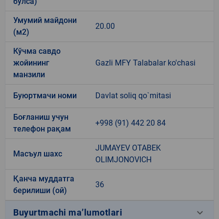
бўлса)
Умумий майдони
20.00
(м2)
Кўчма савдо
жойининг
Gazli MFY Talabalar ko'chasi
манзили
Буюртмачи номи
Davlat soliq qo`mitasi
Боғланиш учун
+998 (91) 442 20 84
телефон рақам
JUMAYEV OTABEK
Масъул шахс
OLIMJONOVICH
Қанча муддатга
36
берилиши (ой)
keyboard_arrow_down
Buyurtmachi ma’lumotlari