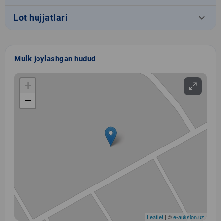
keyboard_arrow_down
Lot hujjatlari
Mulk joylashgan hudud
+
−
Leaflet
| ©
e-auksion.uz