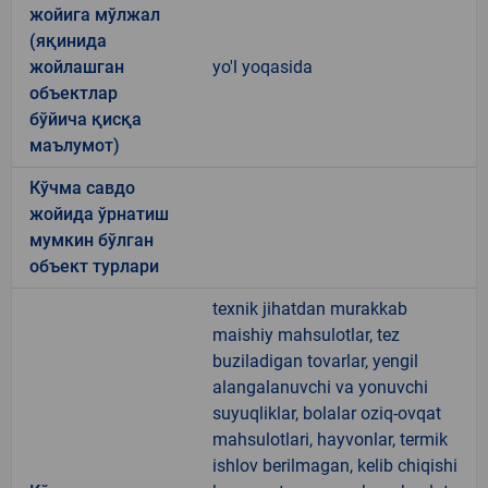
жойига мўлжал
(яқинида
жойлашган
yo'l yoqasida
объектлар
бўйича қисқа
маълумот)
Кўчма савдо
жойида ўрнатиш
мумкин бўлган
объект турлари
texnik jihatdan murakkab
maishiy mahsulotlar, tez
buziladigan tovarlar, yengil
alangalanuvchi va yonuvchi
suyuqliklar, bolalar oziq-ovqat
mahsulotlari, hayvonlar, termik
ishlov berilmagan, kelib chiqishi