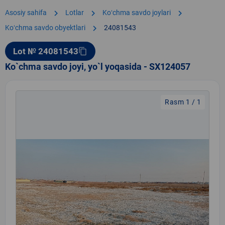
chevron_right
chevron_right
chevron_right
Asosiy sahifa
Lotlar
Koʻchma savdo joylari
chevron_right
Koʻchma savdo obyektlari
24081543
Lot № 24081543
content_copy
Ko`chma savdo joyi, yo`l yoqasida - SX124057
Rasm 1 / 1