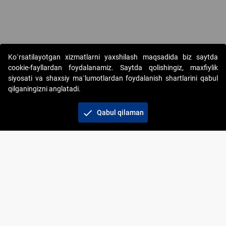
Copyright © 2017-2026. "Elektron onlayn-auksionlarni tashkil etish"
Ko`rsatilayotgan xizmatlarni yaxshilash maqsadida biz saytda
AJ. Barcha huquqlar himoyalangan
cookie-fayllardan foydalanamiz. Saytda qolishingiz, maxfiylik
siyosati va shaxsiy ma`lumotlardan foydalanish shartlarini qabul
qilganingizni anglatadi.
check
Qabul qilaman
+998 71 202-21-11
Veb-saytdagi axborot materiallaridan boshqa
shaxslar foydalanganda jamiyatning korporativ veb-
saytiga majburiy havolalar ko‘rsatilishi kerak