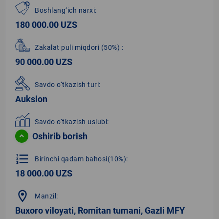
Boshlang‘ich narxi:
180 000.00 UZS
Zakalat puli miqdori
(50%)
:
90 000.00 UZS
Savdo o‘tkazish turi:
Auksion
Savdo o‘tkazish uslubi:
Oshirib borish
format_list_numbered
Birinchi qadam bahosi(10%):
18 000.00 UZS
location_on
Manzil:
Buxoro viloyati, Romitan tumani, Gazli MFY