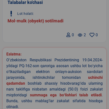
Talabalar ko'chasi
priority_high
Lot holati:
Mol-mulk (obyekt) sotilmadi
0
remove_red_eye
2
0
Eslatma:
Oʻzbekiston Respublikasi Prezidentining 19.04.2024-
yildagi PQ-162-son qaroriga asosan ushbu lot boʻyicha
oʻtkaziladigan elektron onlayn-auksion savdolari
jarayonida, ishtirokchilar tomonidan
uchinchi
qadamdan
boshlab shaxsiy hisobvaragʻida ularning
narx taklifiga nisbatan amaldagi (50.0) foizi zakalat
miqdoridagi
summaga ega boʻlishlari talab etiladi
.
Bunda, ushbu mablagʻlar zakalat sifatida hisobga
olinadi.