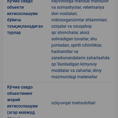
Кўчма савдо
hayvonotga mansub mahsulot
объекти
va xomashyolar, veterinariya
ихтисослашуви
dori vositalari,
бўйича
mikroorganizmlar shtammlari,
таъқиқланадиган
oziqalar va ozuqabop
турлар
qo`shimchalar, aksiz
solinadigan tovarlar, shu
jumladan, spirtli ichimliklar,
hasharotlar va
zararkunandalarni zaharlashda
qo`llaniladigan kimyoviy
moddalar va zaharlar, diniy
mazmundagi materiallar
Кўчма савдо
объектининг
жорий
oziq-ovqat mahsulotlari
ихтисослашуви
(агар мавжуд