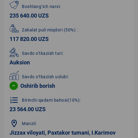
Boshlang‘ich narxi:
235 640.00 UZS
Zakalat puli miqdori
(50%)
:
117 820.00 UZS
Savdo o‘tkazish turi:
Auksion
Savdo o‘tkazish uslubi:
Oshirib borish
format_list_numbered
Birinchi qadam bahosi(10%):
23 564.00 UZS
location_on
Manzil:
Jizzax viloyati, Paxtakor tumani, I.Karimov