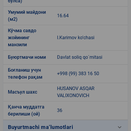
бўлса)
Умумий майдони
16.64
(м2)
Кўчма савдо
жойининг
I.Karimov ko'chasi
манзили
Буюртмачи номи
Davlat soliq qo`mitasi
Боғланиш учун
+998 (99) 383 16 50
телефон рақам
HUSANOV ASQAR
Масъул шахс
VALIXONOVICH
Қанча муддатга
36
берилиши (ой)
keyboard_arrow_down
Buyurtmachi ma’lumotlari