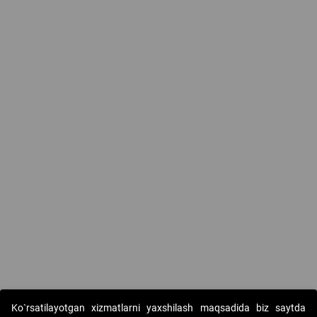
Ko`rsatilayotgan xizmatlarni yaxshilash maqsadida biz saytda