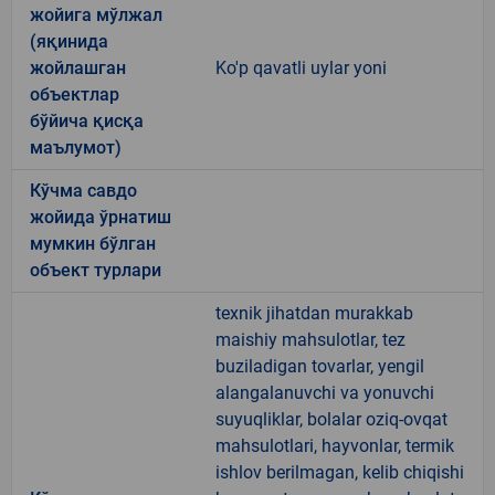
жойига мўлжал
(яқинида
жойлашган
Ko'p qavatli uylar yoni
объектлар
бўйича қисқа
маълумот)
Кўчма савдо
жойида ўрнатиш
мумкин бўлган
объект турлари
texnik jihatdan murakkab
maishiy mahsulotlar, tez
buziladigan tovarlar, yengil
alangalanuvchi va yonuvchi
suyuqliklar, bolalar oziq-ovqat
mahsulotlari, hayvonlar, termik
ishlov berilmagan, kelib chiqishi