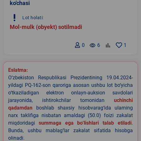
ko'chasi
priority_high
Lot holati:
Mol-mulk (obyekt) sotilmadi
0
remove_red_eye
6
1
Eslatma:
O‘zbekiston Respublikasi Prezidentining 19.04.2024-
yildagi PQ-162-son qaroriga asosan ushbu lot bo‘yicha
o‘tkaziladigan elektron onlayn-auksion savdolari
jarayonida, ishtirokchilar tomonidan
uchinchi
qadamdan
boshlab shaxsiy hisobvarag‘ida ularning
narx taklifiga nisbatan amaldagi (50.0) foizi zakalat
miqdoridagi
summaga ega bo‘lishlari talab etiladi
.
Bunda, ushbu mablag‘lar zakalat sifatida hisobga
olinadi.