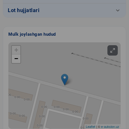
keyboard_arrow_down
Lot hujjatlari
Mulk joylashgan hudud
+
−
Leaflet
| ©
e-auksion.uz