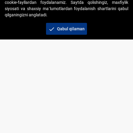
cookie-fayllardan foydalanamiz. Saytda qolishingiz, maxfiylik
siyosati va shaxsiy ma`lumotlardan foydalanish shartlarini qabul
qilganingizni anglatadi.
Copyright © 2017-2026. "Elektron onlayn-auksionlarni
tashkil etish" AJ. Barcha huquqlar himoyalangan
check
Qabul qilaman
To‘lov usullari
Bog‘lanish
+998 71 202-21-11