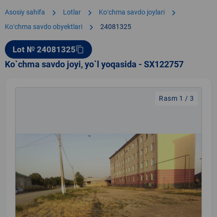
chevron_right
chevron_right
chevron_right
Asosiy sahifa
Lotlar
Koʻchma savdo joylari
chevron_right
Koʻchma savdo obyektlari
24081325
Lot № 24081325
content_copy
Ko`chma savdo joyi, yo`l yoqasida - SX122757
Rasm 1 / 3