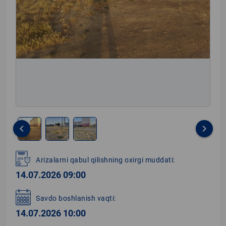
keyboard_arrow_left
keyboard_arrow_right
Item
1
Arizalarni qabul qilishning oxirgi muddati:
of
14.07.2026 09:00
3
Savdo boshlanish vaqti:
14.07.2026 10:00