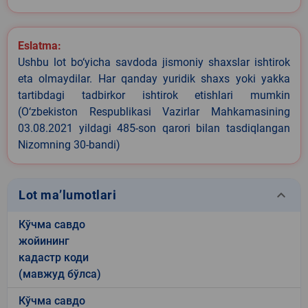
Eslatma:
Ushbu lot bo‘yicha savdoda jismoniy shaxslar ishtirok
eta olmaydilar. Har qanday yuridik shaxs yoki yakka
tartibdagi tadbirkor ishtirok etishlari mumkin
(O‘zbekiston Respublikasi Vazirlar Mahkamasining
03.08.2021 yildagi 485-son qarori bilan tasdiqlangan
Nizomning 30-bandi)
keyboard_arrow_down
Lot ma’lumotlari
Кўчма савдо
жойининг
кадастр коди
(мавжуд бўлса)
Кўчма савдо