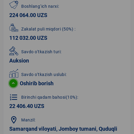
Boshlang‘ich narxi:
224 064.00 UZS
Zakalat puli miqdori
(50%)
:
112 032.00 UZS
Savdo o‘tkazish turi:
Auksion
Savdo o‘tkazish uslubi:
Oshirib borish
format_list_numbered
Birinchi qadam bahosi(10%):
22 406.40 UZS
location_on
Manzil:
Samarqand viloyati, Jomboy tumani, Quduqli