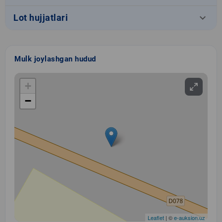
keyboard_arrow_down
Lot hujjatlari
Mulk joylashgan hudud
+
−
Leaflet
| ©
e-auksion.uz