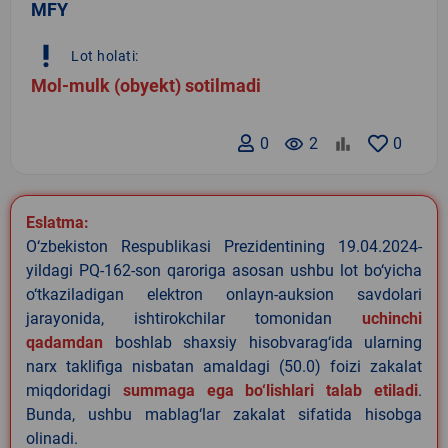
MFY
priority_high
Lot holati:
Mol-mulk (obyekt) sotilmadi
0
remove_red_eye
2
0
Eslatma:
O‘zbekiston Respublikasi Prezidentining 19.04.2024-
yildagi PQ-162-son qaroriga asosan ushbu lot bo‘yicha
o‘tkaziladigan elektron onlayn-auksion savdolari
jarayonida, ishtirokchilar tomonidan
uchinchi
qadamdan
boshlab shaxsiy hisobvarag‘ida ularning
narx taklifiga nisbatan amaldagi (50.0) foizi zakalat
miqdoridagi
summaga ega bo‘lishlari talab etiladi
.
Bunda, ushbu mablag‘lar zakalat sifatida hisobga
olinadi.