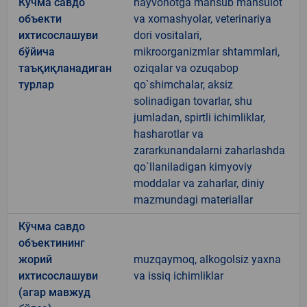
Кўчма савдо
hayvonotga mansub mahsulot
объекти
va xomashyolar, veterinariya
ихтисослашуви
dori vositalari,
бўйича
mikroorganizmlar shtammlari,
таъқиқланадиган
oziqalar va ozuqabop
турлар
qo`shimchalar, aksiz
solinadigan tovarlar, shu
jumladan, spirtli ichimliklar,
hasharotlar va
zararkunandalarni zaharlashda
qo`llaniladigan kimyoviy
moddalar va zaharlar, diniy
mazmundagi materiallar
Кўчма савдо
объектининг
жорий
muzqaymoq, alkogolsiz yaxna
ихтисослашуви
va issiq ichimliklar
(агар мавжуд