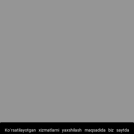
Ko`rsatilayotgan xizmatlarni yaxshilash maqsadida biz saytda