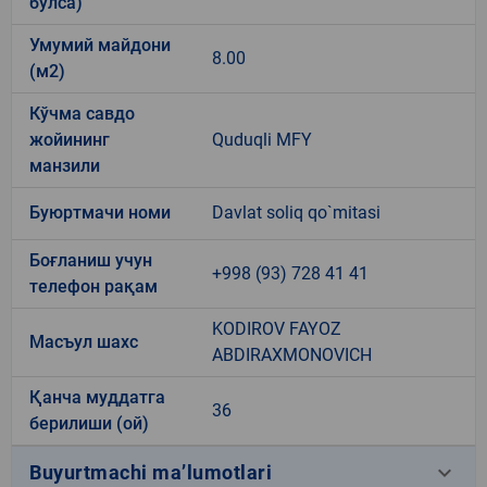
бўлса)
Умумий майдони
8.00
(м2)
Кўчма савдо
жойининг
Quduqli MFY
манзили
Буюртмачи номи
Davlat soliq qo`mitasi
Боғланиш учун
+998 (93) 728 41 41
телефон рақам
KODIROV FAYOZ
Масъул шахс
ABDIRAXMONOVICH
Қанча муддатга
36
берилиши (ой)
keyboard_arrow_down
Buyurtmachi ma’lumotlari