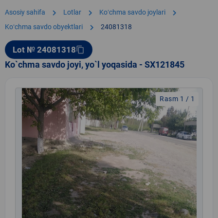
chevron_right
chevron_right
chevron_right
Asosiy sahifa
Lotlar
Koʻchma savdo joylari
chevron_right
Koʻchma savdo obyektlari
24081318
Lot № 24081318
content_copy
Ko`chma savdo joyi, yo`l yoqasida - SX121845
Rasm 1 / 1