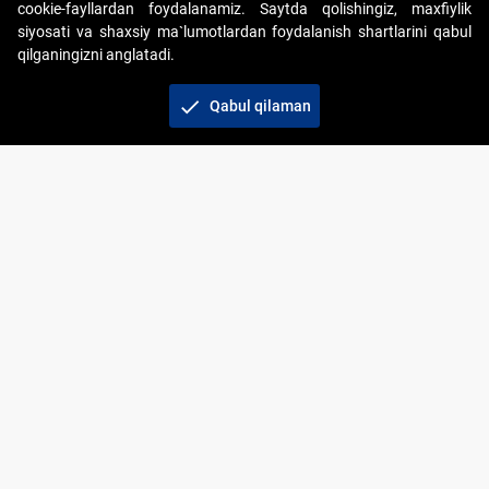
cookie-fayllardan foydalanamiz. Saytda qolishingiz, maxfiylik
siyosati va shaxsiy ma`lumotlardan foydalanish shartlarini qabul
qilganingizni anglatadi.
Copyright © 2017-2026. "Elektron onlayn-auksionlarni
tashkil etish" AJ. Barcha huquqlar himoyalangan
check
Qabul qilaman
To‘lov usullari
Bog‘lanish
+998 71 202-21-11