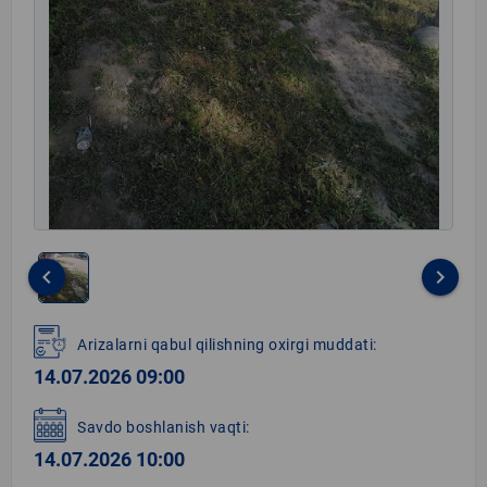
keyboard_arrow_left
keyboard_arrow_right
Item
1
Arizalarni qabul qilishning oxirgi muddati:
of
14.07.2026 09:00
1
Savdo boshlanish vaqti:
14.07.2026 10:00