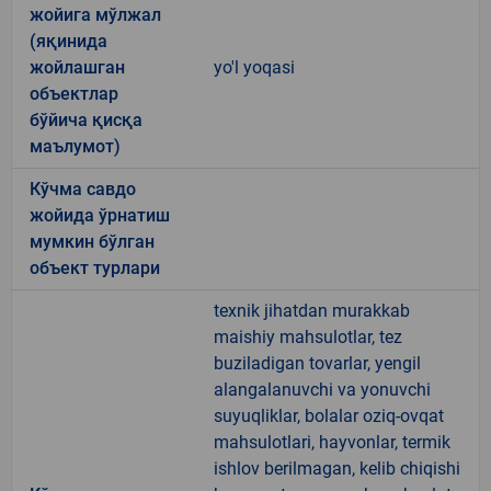
жойига мўлжал
(яқинида
жойлашган
yo'l yoqasi
объектлар
бўйича қисқа
маълумот)
Кўчма савдо
жойида ўрнатиш
мумкин бўлган
объект турлари
texnik jihatdan murakkab
maishiy mahsulotlar, tez
buziladigan tovarlar, yengil
alangalanuvchi va yonuvchi
suyuqliklar, bolalar oziq-ovqat
mahsulotlari, hayvonlar, termik
ishlov berilmagan, kelib chiqishi