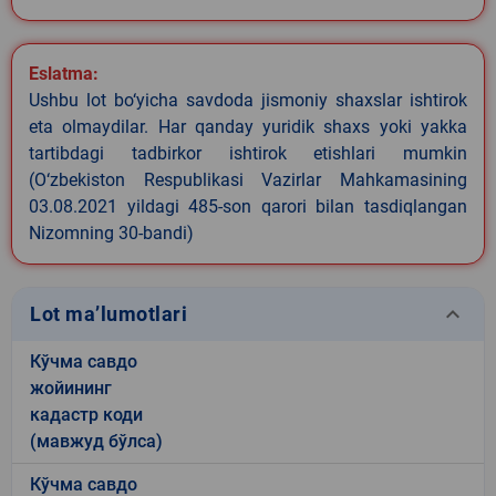
Eslatma:
Ushbu lot bo‘yicha savdoda jismoniy shaxslar ishtirok
eta olmaydilar. Har qanday yuridik shaxs yoki yakka
tartibdagi tadbirkor ishtirok etishlari mumkin
(O‘zbekiston Respublikasi Vazirlar Mahkamasining
03.08.2021 yildagi 485-son qarori bilan tasdiqlangan
Nizomning 30-bandi)
keyboard_arrow_down
Lot ma’lumotlari
Кўчма савдо
жойининг
кадастр коди
(мавжуд бўлса)
Кўчма савдо