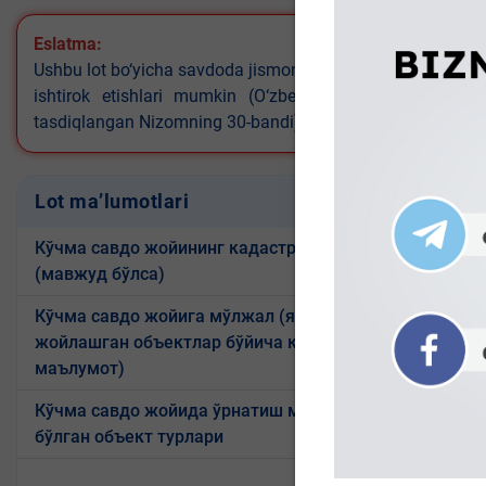
Eslatma:
Ushbu lot bo‘yicha savdoda jismoniy shaxslar ishtirok eta o
ishtirok etishlari mumkin (O‘zbekiston Respublikasi V
tasdiqlangan Nizomning 30-bandi)
Lot ma’lumotlari
Кўчма савдо жойининг кадастр коди
(мавжуд бўлса)
Кўчма савдо жойига мўлжал (яқинида
жойлашган объектлар бўйича қисқа
M-39 katt
маълумот)
Кўчма савдо жойида ўрнатиш мумкин
бўлган объект турлари
texnik ji