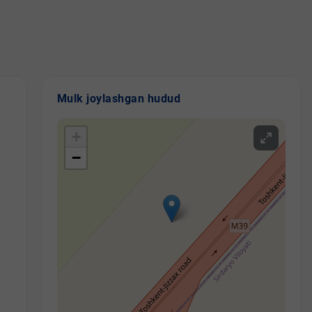
Mulk joylashgan hudud
+
−