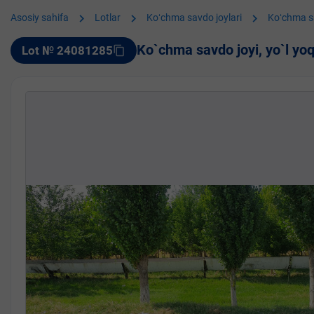
chevron_right
chevron_right
chevron_right
Asosiy sahifa
Lotlar
Koʻchma savdo joylari
Koʻchma s
Ko`chma savdo joyi, yo`l yo
Lot № 24081285
content_copy