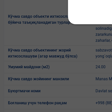
yengil al
mahsulotl
Кўчма савдо объекти ихтисослашуви
mansub ma
бўйича таъқиқланадиган турлар
mikroorg
solinadig
zararkun
zaharlar,
Кўчма савдо объектининг жорий
sabzavotl
ихтисослашуви (агар мавжуд бўлса)
yong`oql
Умумий майдони (м2)
24.00
Кўчма савдо жойининг манзили
Manas MF
Буюртмачи номи
Davlat so
Боғланиш учун телефон рақам
+998 (88