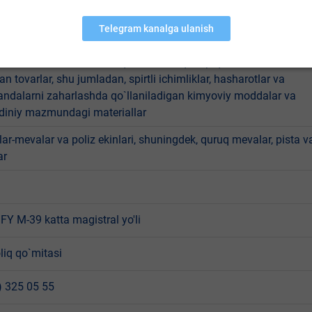
angalanuvchi va yonuvchi suyuqliklar, bolalar oziq-ovqat
ari, hayvonlar, termik ishlov berilmagan, kelib chiqishi hayvono
Telegram kanalga ulanish
hsulot va xomashyolar, veterinariya dori vositalari,
anizmlar shtammlari, oziqalar va ozuqabop qo`shimchalar, aksi
an tovarlar, shu jumladan, spirtli ichimliklar, hasharotlar va
andalarni zaharlashda qo`llaniladigan kimyoviy moddalar va
 diniy mazmundagi materiallar
ar-mevalar va poliz ekinlari, shuningdek, quruq mevalar, pista v
ar
Y M-39 katta magistral yo'li
liq qo`mitasi
) 325 05 55