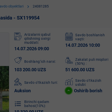
chevron_right
avdo obyektlari
24081285
qasida - SX119954
Arizalarni qabul
Savdo boshlanish
qilishning oxirgi
vaqti:
muddati:
14.07.2026 10:00
14.07.2026 09:00
Zakalat puli miqdori
Boshlang‘ich narxi:
(50%)
:
103 200.00 UZS
51 600.00 UZS
Savdo o‘tkazish
Savdo o‘tkazish turi:
uslubi:
Auksion
Oshirib borish
Birinchi qadam
format_list_numbered
bahosi(10%):
10 320.00 UZS