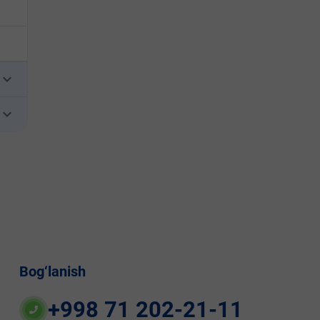
eyboard_arrow_down
eyboard_arrow_down
Bog‘lanish
+998 71 202-21-11