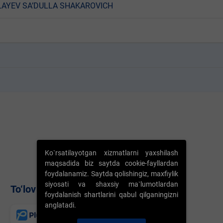
AYEV SA’DULLA SHAKAROVICH
k
k
Ko`rsatilayotgan xizmatlarni yaxshilash
maqsadida biz saytda cookie-fayllardan
foydalanamiz. Saytda qolishingiz, maxfiylik
siyosati va shaxsiy ma`lumotlardan
To‘lov usullari
foydalanish shartlarini qabul qilganingizni
anglatadi.