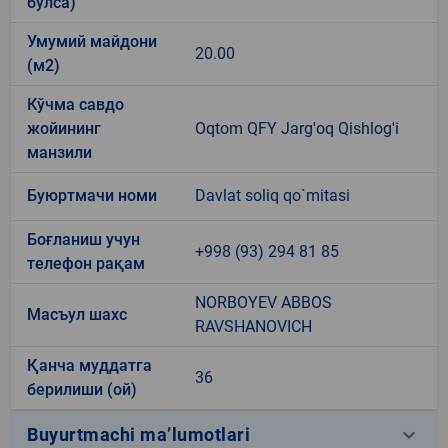
бўлса)
Умумий майдони
20.00
(м2)
Кўчма савдо
жойининг
Oqtom QFY Jarg'oq Qishlog'i
манзили
Буюртмачи номи
Davlat soliq qo`mitasi
Боғланиш учун
+998 (93) 294 81 85
телефон рақам
NORBOYEV ABBOS
Масъул шахс
RAVSHANOVICH
Қанча муддатга
36
берилиши (ой)
keyboard_arrow_down
Buyurtmachi ma’lumotlari