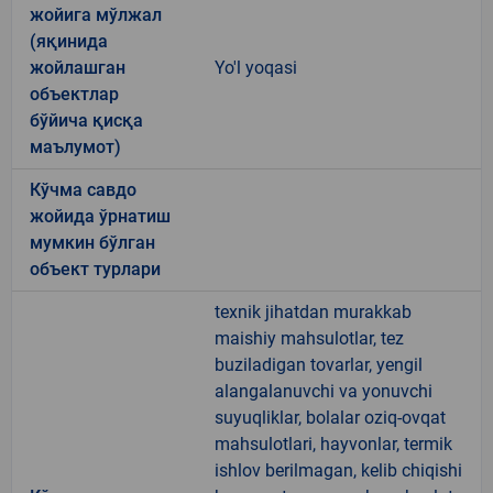
жойига мўлжал
(яқинида
жойлашган
Yo'l yoqasi
объектлар
бўйича қисқа
маълумот)
Кўчма савдо
жойида ўрнатиш
мумкин бўлган
объект турлари
texnik jihatdan murakkab
maishiy mahsulotlar, tez
buziladigan tovarlar, yengil
alangalanuvchi va yonuvchi
suyuqliklar, bolalar oziq-ovqat
mahsulotlari, hayvonlar, termik
ishlov berilmagan, kelib chiqishi