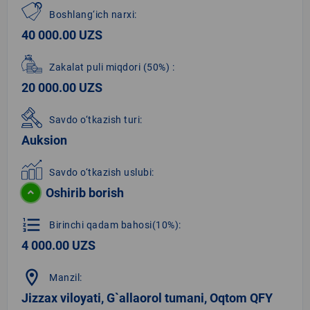
Boshlang‘ich narxi:
40 000.00 UZS
Zakalat puli miqdori
(50%)
:
20 000.00 UZS
Savdo o‘tkazish turi:
Auksion
Savdo o‘tkazish uslubi:
Oshirib borish
format_list_numbered
Birinchi qadam bahosi(10%):
4 000.00 UZS
location_on
Manzil:
Jizzax viloyati, G`allaorol tumani, Oqtom QFY