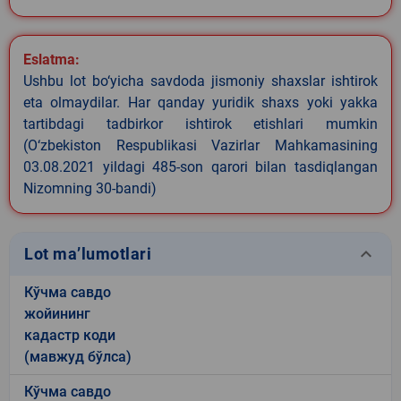
Eslatma:
Ushbu lot bo‘yicha savdoda jismoniy shaxslar ishtirok
eta olmaydilar. Har qanday yuridik shaxs yoki yakka
tartibdagi tadbirkor ishtirok etishlari mumkin
(O‘zbekiston Respublikasi Vazirlar Mahkamasining
03.08.2021 yildagi 485-son qarori bilan tasdiqlangan
Nizomning 30-bandi)
keyboard_arrow_down
Lot ma’lumotlari
Кўчма савдо
жойининг
кадастр коди
(мавжуд бўлса)
Кўчма савдо