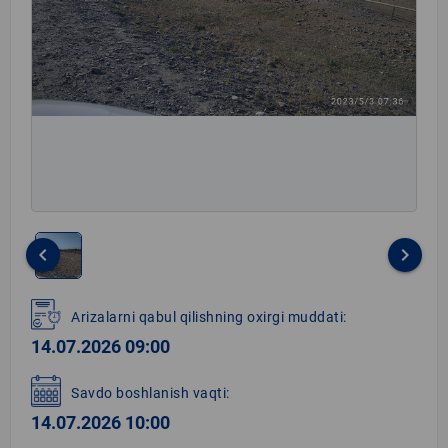
keyboard_arrow_left
keyboard_arrow_right
Item
1
Arizalarni qabul qilishning oxirgi muddati:
of
14.07.2026 09:00
1
Savdo boshlanish vaqti:
14.07.2026 10:00