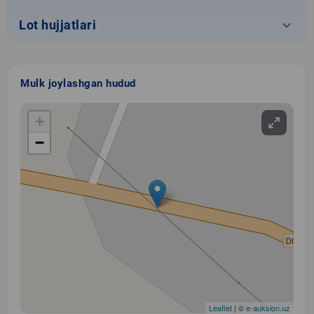
keyboard_arrow_down
Lot hujjatlari
Mulk joylashgan hudud
+
−
Leaflet
| ©
e-auksion.uz