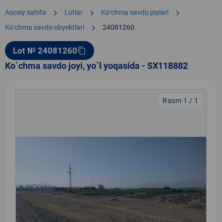
chevron_right
chevron_right
chevron_right
Asosiy sahifa
Lotlar
Koʻchma savdo joylari
chevron_right
Koʻchma savdo obyektlari
24081260
Lot № 24081260
content_copy
Ko`chma savdo joyi, yo`l yoqasida - SX118882
Rasm 1 / 1