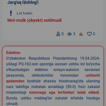
Jarg'oq Qishlog'i
priority_high
Lot holati:
Mol-mulk (obyekt) sotilmadi
0
remove_red_eye
3
0
Eslatma:
O‘zbekiston Respublikasi Prezidentining 19.04.2024-
yildagi PQ-162-son qaroriga asosan ushbu lot bo‘yicha
o‘tkaziladigan elektron onlayn-auksion savdolari
jarayonida, ishtirokchilar tomonidan
uchinchi
qadamdan
boshlab shaxsiy hisobvarag‘ida ularning
narx taklifiga nisbatan amaldagi (50.0) foizi zakalat
miqdoridagi
summaga ega bo‘lishlari talab etiladi
.
Bunda, ushbu mablag‘lar zakalat sifatida hisobga
olinadi.