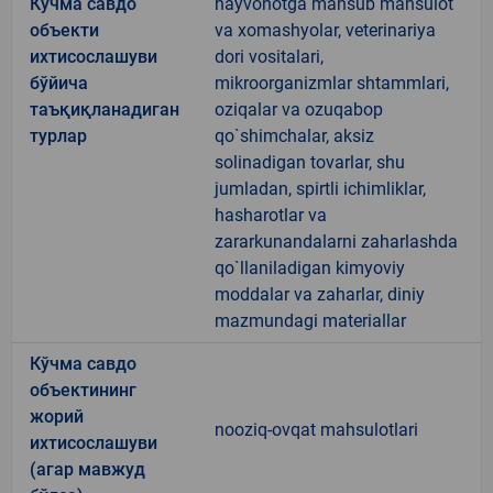
Кўчма савдо
hayvonotga mansub mahsulot
объекти
va xomashyolar, veterinariya
ихтисослашуви
dori vositalari,
бўйича
mikroorganizmlar shtammlari,
таъқиқланадиган
oziqalar va ozuqabop
турлар
qo`shimchalar, aksiz
solinadigan tovarlar, shu
jumladan, spirtli ichimliklar,
hasharotlar va
zararkunandalarni zaharlashda
qo`llaniladigan kimyoviy
moddalar va zaharlar, diniy
mazmundagi materiallar
Кўчма савдо
объектининг
жорий
nooziq-ovqat mahsulotlari
ихтисослашуви
(агар мавжуд