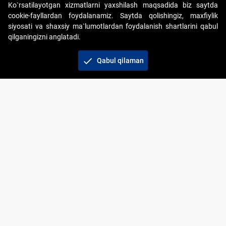
Ko`rsatilayotgan xizmatlarni yaxshilash maqsadida biz saytda
cookie-fayllardan foydalanamiz. Saytda qolishingiz, maxfiylik
siyosati va shaxsiy ma`lumotlardan foydalanish shartlarini qabul
qilganingizni anglatadi.
Copyright © 2017-2026. "Elektron onlayn-auksionlarni
tashkil etish" AJ. Barcha huquqlar himoyalangan
check
Qabul qilaman
To‘lov usullari
Bog‘lanish