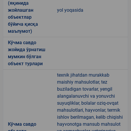
(яқинида
жойлашган
yol yoqasida
объектлар
бўйича қисқа
маълумот)
Кўчма савдо
жойида ўрнатиш
мумкин бўлган
объект турлари
texnik jihatdan murakkab
maishiy mahsulotlar, tez
buziladigan tovarlar, yengil
alangalanuvchi va yonuvchi
suyuqliklar, bolalar oziq-ovqat
mahsulotlari, hayvonlar, termik
ishlov berilmagan, kelib chiqishi
Кўчма савдо
hayvonotga mansub mahsulot