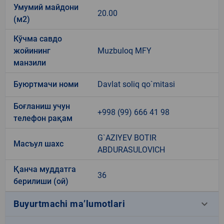
Умумий майдони
20.00
(м2)
Кўчма савдо
жойининг
Muzbuloq MFY
манзили
Буюртмачи номи
Davlat soliq qo`mitasi
Боғланиш учун
+998 (99) 666 41 98
телефон рақам
G`AZIYEV BOTIR
Масъул шахс
ABDURASULOVICH
Қанча муддатга
36
берилиши (ой)
keyboard_arrow_down
Buyurtmachi ma’lumotlari