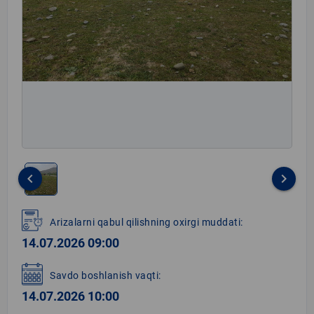
keyboard_arrow_left
keyboard_arrow_right
Item
1
Arizalarni qabul qilishning oxirgi muddati:
of
14.07.2026 09:00
1
Savdo boshlanish vaqti:
14.07.2026 10:00