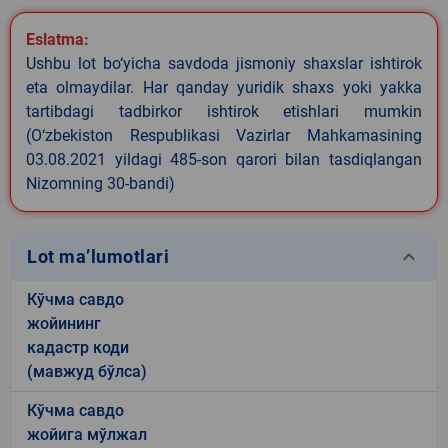
Eslatma:
Ushbu lot bo‘yicha savdoda jismoniy shaxslar ishtirok
eta olmaydilar. Har qanday yuridik shaxs yoki yakka
tartibdagi tadbirkor ishtirok etishlari mumkin
(O‘zbekiston Respublikasi Vazirlar Mahkamasining
03.08.2021 yildagi 485-son qarori bilan tasdiqlangan
Nizomning 30-bandi)
keyboard_arrow_down
Lot ma’lumotlari
Кўчма савдо
жойининг
кадастр коди
(мавжуд бўлса)
Кўчма савдо
жойига мўлжал