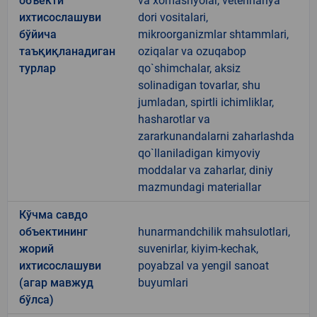
объекти
va xomashyolar, veterinariya
ихтисослашуви
dori vositalari,
бўйича
mikroorganizmlar shtammlari,
таъқиқланадиган
oziqalar va ozuqabop
турлар
qo`shimchalar, aksiz
solinadigan tovarlar, shu
jumladan, spirtli ichimliklar,
hasharotlar va
zararkunandalarni zaharlashda
qo`llaniladigan kimyoviy
moddalar va zaharlar, diniy
mazmundagi materiallar
Кўчма савдо
объектининг
hunarmandchilik mahsulotlari,
жорий
suvenirlar, kiyim-kechak,
ихтисослашуви
poyabzal va yengil sanoat
(агар мавжуд
buyumlari
бўлса)