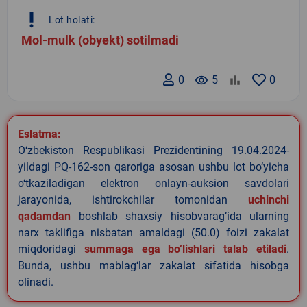
priority_high
Lot holati:
Mol-mulk (obyekt) sotilmadi
0
remove_red_eye
5
0
Eslatma:
O‘zbekiston Respublikasi Prezidentining 19.04.2024-
yildagi PQ-162-son qaroriga asosan ushbu lot bo‘yicha
o‘tkaziladigan elektron onlayn-auksion savdolari
jarayonida, ishtirokchilar tomonidan
uchinchi
qadamdan
boshlab shaxsiy hisobvarag‘ida ularning
narx taklifiga nisbatan amaldagi (50.0) foizi zakalat
miqdoridagi
summaga ega bo‘lishlari talab etiladi
.
Bunda, ushbu mablag‘lar zakalat sifatida hisobga
olinadi.