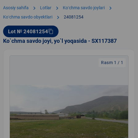
chevron_right
chevron_right
chevron_right
Asosiy sahifa
Lotlar
Koʻchma savdo joylari
chevron_right
Koʻchma savdo obyektlari
24081254
Lot № 24081254
content_copy
Ko`chma savdo joyi, yo`l yoqasida - SX117387
Rasm 1 / 1