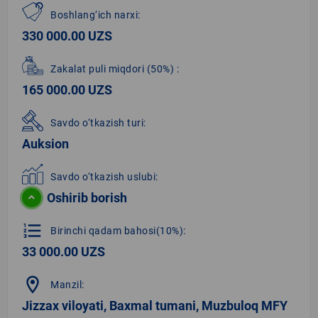
Boshlang‘ich narxi:
330 000.00 UZS
Zakalat puli miqdori
(50%)
:
165 000.00 UZS
Savdo o‘tkazish turi:
Auksion
Savdo o‘tkazish uslubi:
Oshirib borish
format_list_numbered
Birinchi qadam bahosi(10%):
33 000.00 UZS
location_on
Manzil:
Jizzax viloyati, Baxmal tumani, Muzbuloq MFY