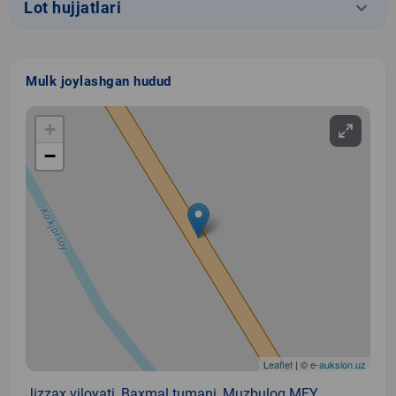
keyboard_arrow_down
Lot hujjatlari
Mulk joylashgan hudud
+
−
Leaflet
| ©
e-auksion.uz
Jizzax viloyati, Baxmal tumani, Muzbuloq MFY