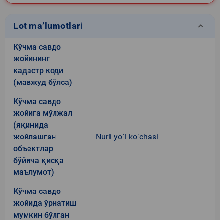
keyboard_arrow_down
Lot ma’lumotlari
Кўчма савдо
жойининг
кадастр коди
(мавжуд бўлса)
Кўчма савдо
жойига мўлжал
(яқинида
жойлашган
Nurli yo`l ko`chasi
объектлар
бўйича қисқа
маълумот)
Кўчма савдо
жойида ўрнатиш
мумкин бўлган