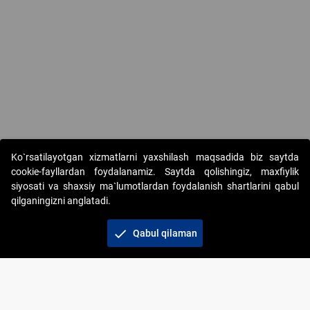
Ko`rsatilayotgan xizmatlarni yaxshilash maqsadida biz saytda
cookie-fayllardan foydalanamiz. Saytda qolishingiz, maxfiylik
siyosati va shaxsiy ma`lumotlardan foydalanish shartlarini qabul
qilganingizni anglatadi.
Copyright © 2017-2026. "Elektron onlayn-auksionlarni
tashkil etish" AJ. Barcha huquqlar himoyalangan
check
Qabul qilaman