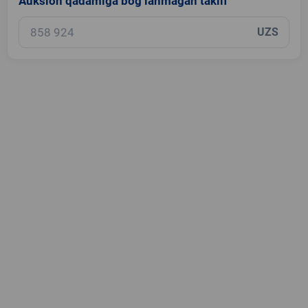
Auksion qadamiga bog‘lanmagan taklif
UZS