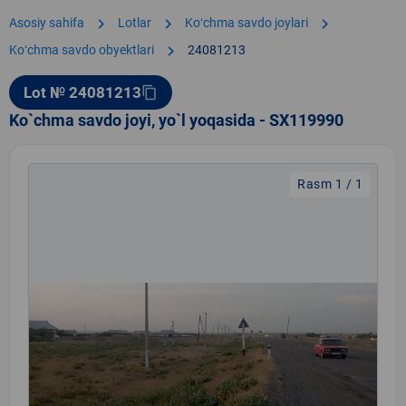
chevron_right
chevron_right
chevron_right
Asosiy sahifa
Lotlar
Koʻchma savdo joylari
chevron_right
Koʻchma savdo obyektlari
24081213
Lot № 24081213
content_copy
Ko`chma savdo joyi, yo`l yoqasida - SX119990
Rasm 1 / 1