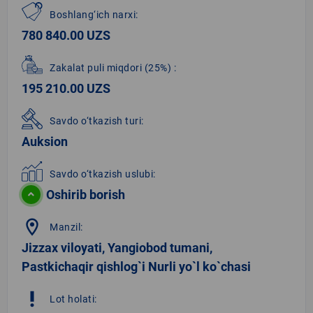
Boshlang‘ich narxi:
780 840.00 UZS
Zakalat puli miqdori
(25%)
:
195 210.00 UZS
Savdo o‘tkazish turi:
Auksion
Savdo o‘tkazish uslubi:
Oshirib borish
location_on
Manzil:
Jizzax viloyati, Yangiobod tumani,
Pastkichaqir qishlog`i Nurli yo`l ko`chasi
priority_high
Lot holati: