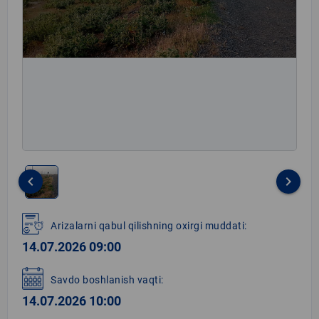
keyboard_arrow_left
keyboard_arrow_right
Item
1
Arizalarni qabul qilishning oxirgi muddati:
of
14.07.2026 09:00
1
Savdo boshlanish vaqti:
14.07.2026 10:00