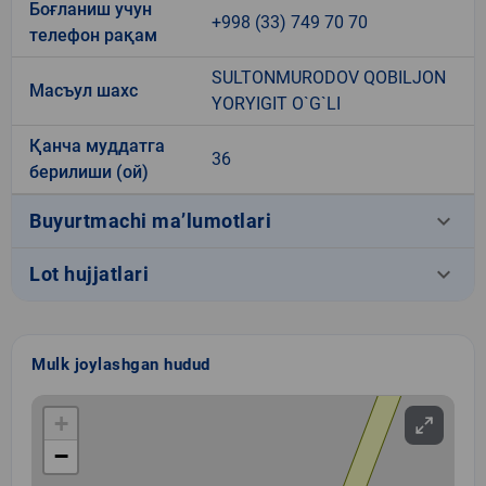
Боғланиш учун
+998 (33) 749 70 70
телефон рақам
SULTONMURODOV QOBILJON
Масъул шахс
YORYIGIT O`G`LI
Қанча муддатга
36
берилиши (ой)
keyboard_arrow_down
Buyurtmachi ma’lumotlari
keyboard_arrow_down
Lot hujjatlari
Mulk joylashgan hudud
+
−