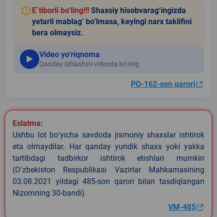
E`tiborli bo‘ling!!!
Shaxsiy hisobvarag‘ingizda
yetarli mablag‘ bo‘lmasa, keyingi narx taklifini
bera olmaysiz.
Video yo‘riqnoma
Qanday ishlashini videoda ko‘ring
PQ-162-son qarori
Eslatma:
Ushbu lot boʻyicha savdoda jismoniy shaxslar ishtirok
eta olmaydilar. Har qanday yuridik shaxs yoki yakka
tartibdagi tadbirkor ishtirok etishlari mumkin
(Oʻzbekiston Respublikasi Vazirlar Mahkamasining
03.08.2021 yildagi 485-son qarori bilan tasdiqlangan
Nizomning 30-bandi)
VM-485