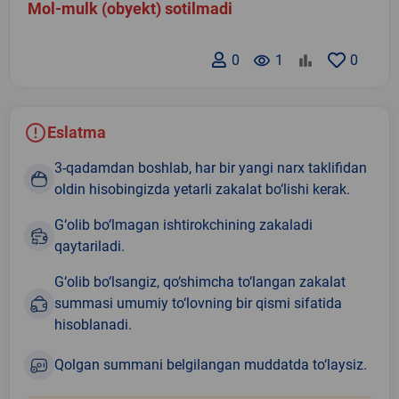
Mol-mulk (obyekt) sotilmadi
0
remove_red_eye
1
0
Eslatma
3-qadamdan boshlab, har bir yangi narx taklifidan
oldin hisobingizda yetarli zakalat bo‘lishi kerak.
G‘olib bo‘lmagan ishtirokchining zakaladi
qaytariladi.
G‘olib bo‘lsangiz, qo‘shimcha to‘langan zakalat
summasi umumiy to‘lovning bir qismi sifatida
hisoblanadi.
Qolgan summani belgilangan muddatda to‘laysiz.