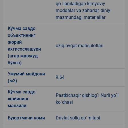
qo`llaniladigan kimyoviy
moddalar va zaharlar, diniy
mazmundagi materiallar
Кўчма савдо
объектининг
жорий
oziq-ovqat mahsulotlari
ихтисослашуви
(агар мавжуд
бўлса)
Умумий майдони
9.64
(м2)
Кўчма савдо
Pastkichaqir qishlog`i Nurli yo`l
жойининг
ko`chasi
манзили
Буюртмачи номи
Davlat soliq qo`mitasi