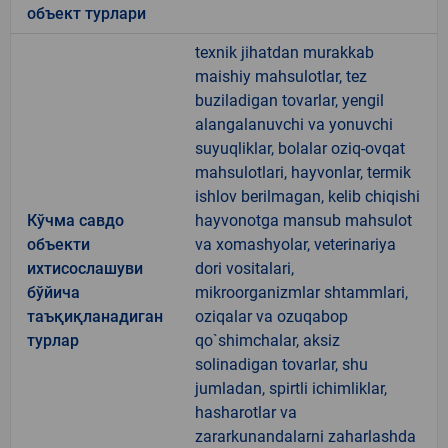
объект турлари
texnik jihatdan murakkab
maishiy mahsulotlar, tez
buziladigan tovarlar, yengil
alangalanuvchi va yonuvchi
suyuqliklar, bolalar oziq-ovqat
mahsulotlari, hayvonlar, termik
ishlov berilmagan, kelib chiqishi
Кўчма савдо
hayvonotga mansub mahsulot
объекти
va xomashyolar, veterinariya
ихтисослашуви
dori vositalari,
бўйича
mikroorganizmlar shtammlari,
таъқиқланадиган
oziqalar va ozuqabop
турлар
qo`shimchalar, aksiz
solinadigan tovarlar, shu
jumladan, spirtli ichimliklar,
hasharotlar va
zararkunandalarni zaharlashda