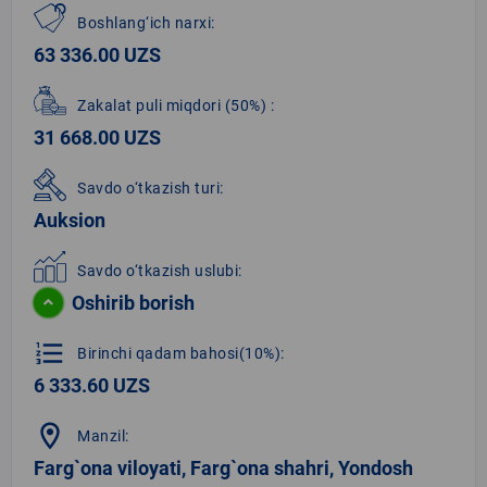
Boshlang‘ich narxi:
63 336.00 UZS
Zakalat puli miqdori
(50%)
:
31 668.00 UZS
Savdo o‘tkazish turi:
Auksion
Savdo o‘tkazish uslubi:
Oshirib borish
format_list_numbered
Birinchi qadam bahosi(10%):
6 333.60 UZS
location_on
Manzil:
Farg`ona viloyati, Farg`ona shahri, Yondosh