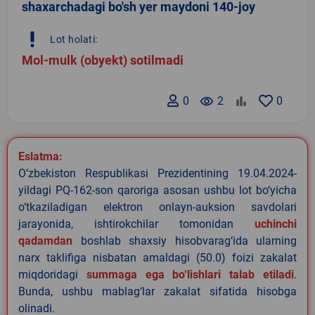
shaxarchadagi bo'sh yer maydoni 140-joy
priority_high
Lot holati:
Mol-mulk (obyekt) sotilmadi
0
remove_red_eye
2
0
Eslatma:
O‘zbekiston Respublikasi Prezidentining 19.04.2024-
yildagi PQ-162-son qaroriga asosan ushbu lot bo‘yicha
o‘tkaziladigan elektron onlayn-auksion savdolari
jarayonida, ishtirokchilar tomonidan
uchinchi
qadamdan
boshlab shaxsiy hisobvarag‘ida ularning
narx taklifiga nisbatan amaldagi (50.0) foizi zakalat
miqdoridagi
summaga ega bo‘lishlari talab etiladi
.
Bunda, ushbu mablag‘lar zakalat sifatida hisobga
olinadi.