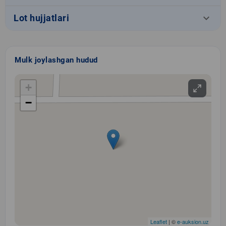
keyboard_arrow_down
Lot hujjatlari
Mulk joylashgan hudud
+
−
Leaflet
| ©
e-auksion.uz