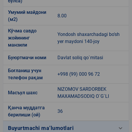
бўлса)
Умумий майдони
8.00
(м2)
Кўчма савдо
Yondosh shaxarchadagi bo'sh
жойининг
yer maydoni 140-joy
манзили
Буюртмачи номи
Davlat soliq qo`mitasi
Боғланиш учун
+998 (99) 000 96 72
телефон рақам
NIZOMOV SARDORBEK
Масъул шахс
MAXAMADSODIQ O`G`LI
Қанча муддатга
36
берилиши (ой)
keyboard_arrow_down
Buyurtmachi ma’lumotlari