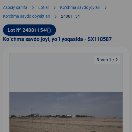
chevron_right
chevron_right
chevron_right
Asosiy sahifa
Lotlar
Koʻchma savdo joylari
chevron_right
Koʻchma savdo obyektlari
24081154
Lot № 24081154
content_copy
Ko`chma savdo joyi, yo`l yoqasida - SX118587
Rasm 1 / 2