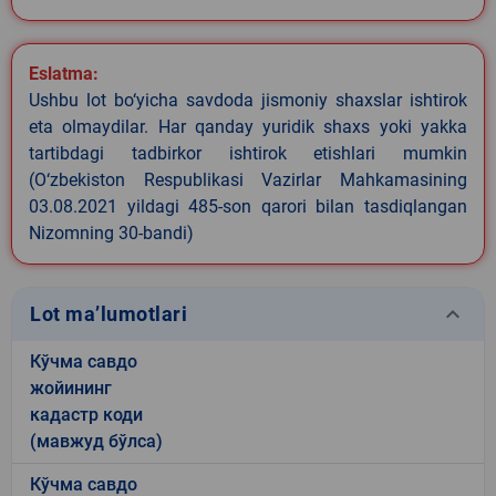
Eslatma:
Ushbu lot bo‘yicha savdoda jismoniy shaxslar ishtirok
eta olmaydilar. Har qanday yuridik shaxs yoki yakka
tartibdagi tadbirkor ishtirok etishlari mumkin
(O‘zbekiston Respublikasi Vazirlar Mahkamasining
03.08.2021 yildagi 485-son qarori bilan tasdiqlangan
Nizomning 30-bandi)
keyboard_arrow_down
Lot ma’lumotlari
Кўчма савдо
жойининг
кадастр коди
(мавжуд бўлса)
Кўчма савдо