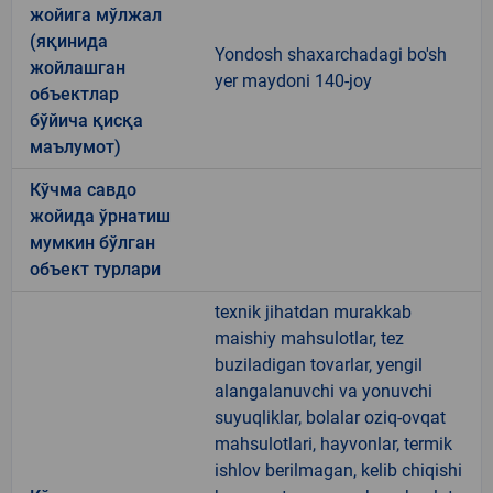
жойига мўлжал
(яқинида
Yondosh shaxarchadagi bo'sh
жойлашган
yer maydoni 140-joy
объектлар
бўйича қисқа
маълумот)
Кўчма савдо
жойида ўрнатиш
мумкин бўлган
объект турлари
texnik jihatdan murakkab
maishiy mahsulotlar, tez
buziladigan tovarlar, yengil
alangalanuvchi va yonuvchi
suyuqliklar, bolalar oziq-ovqat
mahsulotlari, hayvonlar, termik
ishlov berilmagan, kelib chiqishi