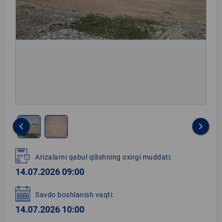
keyboard_arrow_left
keyboard_arrow_right
Item
1
Arizalarni qabul qilishning oxirgi muddati:
of
14.07.2026 09:00
2
Savdo boshlanish vaqti:
14.07.2026 10:00