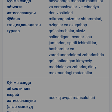
Кўчма савдо
hayvonotga mansub mahsulot
объекти
va xomashyolar, veterinariya
ихтисослашуви
dori vositalari,
бўйича
mikroorganizmlar shtammlari,
таъқиқланадиган
oziqalar va ozuqabop
турлар
qo`shimchalar, aksiz
solinadigan tovarlar, shu
jumladan, spirtli ichimliklar,
hasharotlar va
zararkunandalarni zaharlashda
qo`llaniladigan kimyoviy
moddalar va zaharlar, diniy
mazmundagi materiallar
Кўчма савдо
объектининг
жорий
nooziq-ovqat mahsulotlari
ихтисослашуви
(агар мавжуд