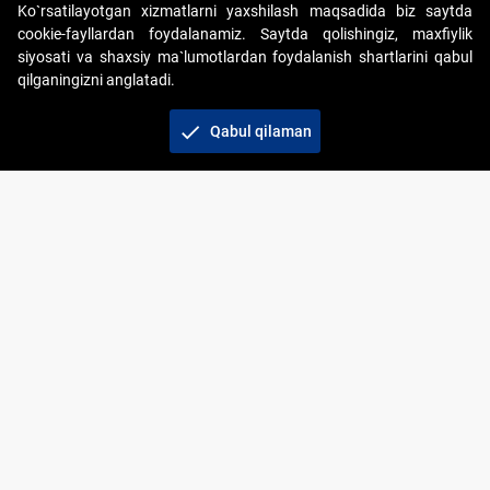
Ko`rsatilayotgan xizmatlarni yaxshilash maqsadida biz saytda
cookie-fayllardan foydalanamiz. Saytda qolishingiz, maxfiylik
siyosati va shaxsiy ma`lumotlardan foydalanish shartlarini qabul
qilganingizni anglatadi.
Copyright © 2017-2026. "Elektron onlayn-auksionlarni
tashkil etish" AJ. Barcha huquqlar himoyalangan
check
Qabul qilaman
To‘lov usullari
Bog‘lanish