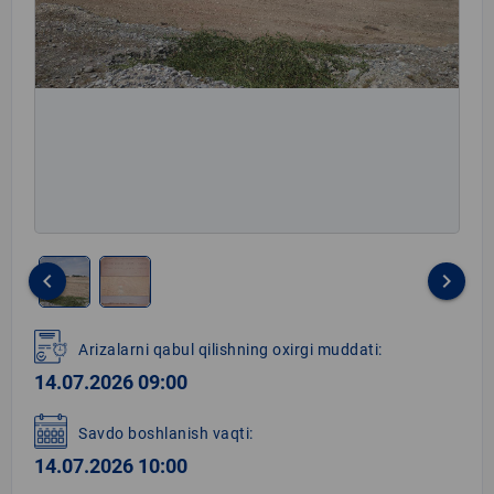
keyboard_arrow_left
keyboard_arrow_right
Item
1
Arizalarni qabul qilishning oxirgi muddati:
of
14.07.2026 09:00
2
Savdo boshlanish vaqti:
14.07.2026 10:00