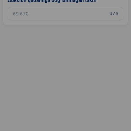
Auksion qadamiga bog‘lanmagan taklif
UZS