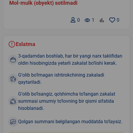
Mol-mulk (obyekt) sotilmadi
0
remove_red_eye
1
0
Eslatma
3-qadamdan boshlab, har bir yangi narx taklifidan
oldin hisobingizda yetarli zakalat bo‘lishi kerak.
G‘olib bo‘lmagan ishtirokchining zakaladi
qaytariladi.
G‘olib bo‘lsangiz, qo‘shimcha to‘langan zakalat
summasi umumiy to‘lovning bir qismi sifatida
hisoblanadi.
Qolgan summani belgilangan muddatda to‘laysiz.