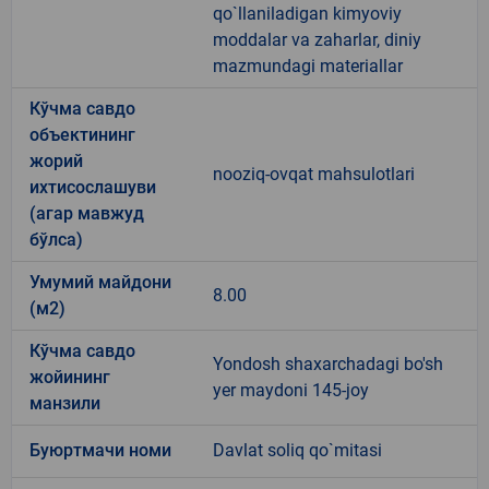
qo`llaniladigan kimyoviy
moddalar va zaharlar, diniy
mazmundagi materiallar
Кўчма савдо
объектининг
жорий
nooziq-ovqat mahsulotlari
ихтисослашуви
(агар мавжуд
бўлса)
Умумий майдони
8.00
(м2)
Кўчма савдо
Yondosh shaxarchadagi bo'sh
жойининг
yer maydoni 145-joy
манзили
Буюртмачи номи
Davlat soliq qo`mitasi