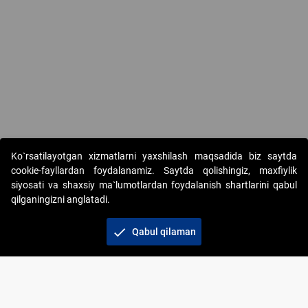
Ko`rsatilayotgan xizmatlarni yaxshilash maqsadida biz saytda
cookie-fayllardan foydalanamiz. Saytda qolishingiz, maxfiylik
siyosati va shaxsiy ma`lumotlardan foydalanish shartlarini qabul
qilganingizni anglatadi.
Copyright © 2017-2026. "Elektron onlayn-auksionlarni
tashkil etish" AJ. Barcha huquqlar himoyalangan
check
Qabul qilaman