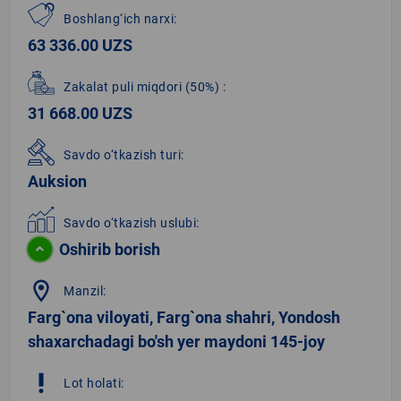
Boshlang‘ich narxi:
63 336.00 UZS
Zakalat puli miqdori
(50%)
:
31 668.00 UZS
Savdo o‘tkazish turi:
Auksion
Savdo o‘tkazish uslubi:
Oshirib borish
location_on
Manzil:
Farg`ona viloyati, Farg`ona shahri, Yondosh
shaxarchadagi bo'sh yer maydoni 145-joy
priority_high
Lot holati: