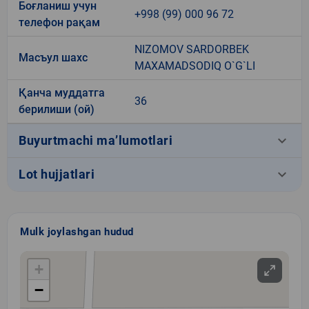
Боғланиш учун
+998 (99) 000 96 72
телефон рақам
NIZOMOV SARDORBEK
Масъул шахс
MAXAMADSODIQ O`G`LI
Қанча муддатга
36
берилиши (ой)
keyboard_arrow_down
Buyurtmachi ma’lumotlari
keyboard_arrow_down
Lot hujjatlari
Mulk joylashgan hudud
+
−