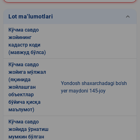
keyboard_arrow_down
Lot ma’lumotlari
Кўчма савдо
жойининг
кадастр коди
(мавжуд бўлса)
Кўчма савдо
жойига мўлжал
(яқинида
Yondosh shaxarchadagi bo'sh
жойлашган
yer maydoni 145-joy
объектлар
бўйича қисқа
маълумот)
Кўчма савдо
жойида ўрнатиш
мумкин бўлган