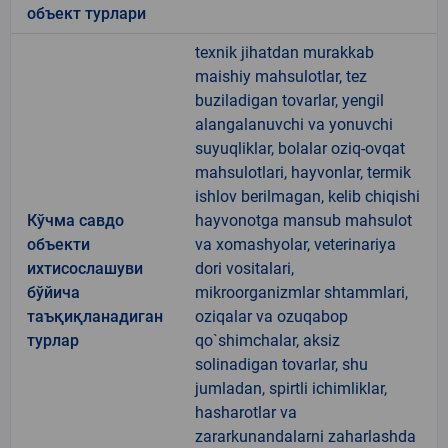
объект турлари
texnik jihatdan murakkab
maishiy mahsulotlar, tez
buziladigan tovarlar, yengil
alangalanuvchi va yonuvchi
suyuqliklar, bolalar oziq-ovqat
mahsulotlari, hayvonlar, termik
ishlov berilmagan, kelib chiqishi
Кўчма савдо
hayvonotga mansub mahsulot
объекти
va xomashyolar, veterinariya
ихтисослашуви
dori vositalari,
бўйича
mikroorganizmlar shtammlari,
таъқиқланадиган
oziqalar va ozuqabop
турлар
qo`shimchalar, aksiz
solinadigan tovarlar, shu
jumladan, spirtli ichimliklar,
hasharotlar va
zararkunandalarni zaharlashda