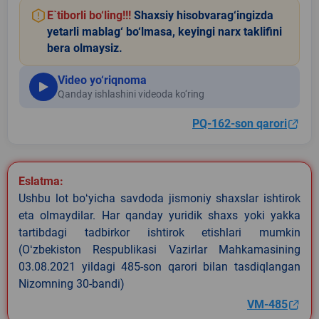
E`tiborli bo‘ling!!!
Shaxsiy hisobvarag‘ingizda
yetarli mablag‘ bo‘lmasa, keyingi narx taklifini
bera olmaysiz.
Video yo‘riqnoma
Qanday ishlashini videoda ko‘ring
PQ-162-son qarori
Eslatma:
Ushbu lot boʻyicha savdoda jismoniy shaxslar ishtirok
eta olmaydilar. Har qanday yuridik shaxs yoki yakka
tartibdagi tadbirkor ishtirok etishlari mumkin
(Oʻzbekiston Respublikasi Vazirlar Mahkamasining
03.08.2021 yildagi 485-son qarori bilan tasdiqlangan
Nizomning 30-bandi)
VM-485