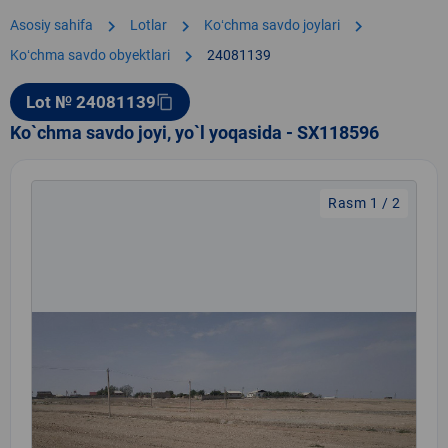
chevron_right
chevron_right
chevron_right
Asosiy sahifa
Lotlar
Koʻchma savdo joylari
chevron_right
Koʻchma savdo obyektlari
24081139
Lot № 24081139
content_copy
Ko`chma savdo joyi, yo`l yoqasida - SX118596
Rasm 1 / 2