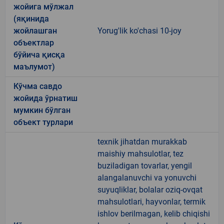
жойига мўлжал
(яқинида
жойлашган
Yorug'lik ko'chasi 10-joy
объектлар
бўйича қисқа
маълумот)
Кўчма савдо
жойида ўрнатиш
мумкин бўлган
объект турлари
texnik jihatdan murakkab
maishiy mahsulotlar, tez
buziladigan tovarlar, yengil
alangalanuvchi va yonuvchi
suyuqliklar, bolalar oziq-ovqat
mahsulotlari, hayvonlar, termik
ishlov berilmagan, kelib chiqishi