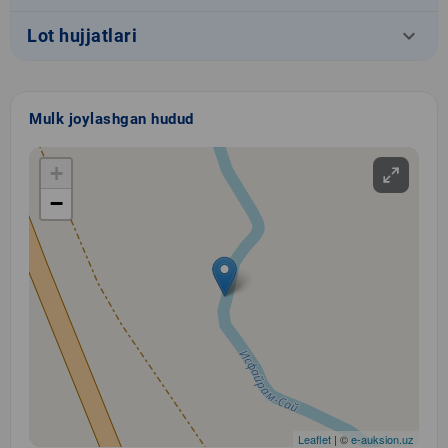
keyboard_arrow_down
Lot hujjatlari
Mulk joylashgan hudud
+
−
Leaflet
| ©
e-auksion.uz