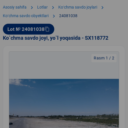
chevron_right
chevron_right
chevron_right
Asosiy sahifa
Lotlar
Koʻchma savdo joylari
chevron_right
Koʻchma savdo obyektlari
24081038
Lot № 24081038
content_copy
Ko`chma savdo joyi, yo`l yoqasida - SX118772
Rasm 1 / 2