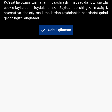
Ko`rsatilayotgan xizmatlarni yaxshilash maqsadida biz saytda
cookie-fayllardan foydalanamiz. Saytda qolishingiz, maxfiylik
siyosati va shaxsiy ma`lumotlardan foydalanish shartlarini qabul
qilganingizni anglatadi.
Copyright © 2017-2026. "Elektron onlayn-auksionlarni
tashkil etish" AJ. Barcha huquqlar himoyalangan
check
Qabul qilaman
To‘lov usullari
Bog‘lanish