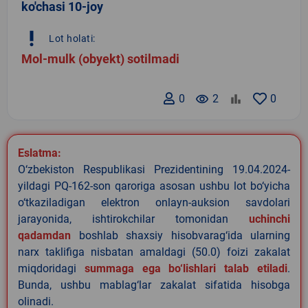
ko'chasi 10-joy
priority_high
Lot holati:
Mol-mulk (obyekt) sotilmadi
0
remove_red_eye
2
0
Eslatma:
O‘zbekiston Respublikasi Prezidentining 19.04.2024-
yildagi PQ-162-son qaroriga asosan ushbu lot bo‘yicha
o‘tkaziladigan elektron onlayn-auksion savdolari
jarayonida, ishtirokchilar tomonidan
uchinchi
qadamdan
boshlab shaxsiy hisobvarag‘ida ularning
narx taklifiga nisbatan amaldagi (50.0) foizi zakalat
miqdoridagi
summaga ega bo‘lishlari talab etiladi
.
Bunda, ushbu mablag‘lar zakalat sifatida hisobga
olinadi.