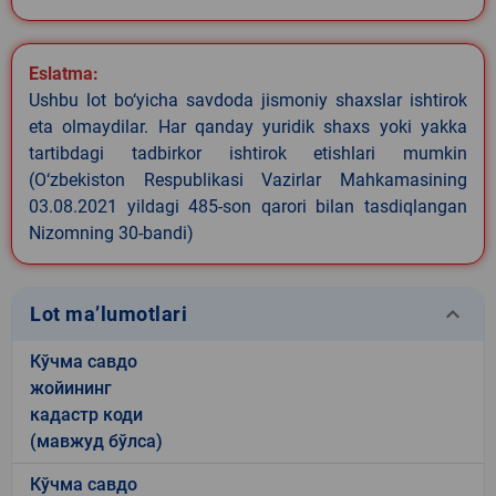
Eslatma:
Ushbu lot bo‘yicha savdoda jismoniy shaxslar ishtirok
eta olmaydilar. Har qanday yuridik shaxs yoki yakka
tartibdagi tadbirkor ishtirok etishlari mumkin
(O‘zbekiston Respublikasi Vazirlar Mahkamasining
03.08.2021 yildagi 485-son qarori bilan tasdiqlangan
Nizomning 30-bandi)
keyboard_arrow_down
Lot ma’lumotlari
Кўчма савдо
жойининг
кадастр коди
(мавжуд бўлса)
Кўчма савдо