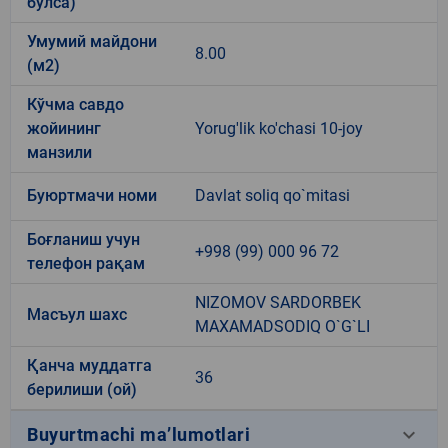
бўлса)
Умумий майдони
8.00
(м2)
Кўчма савдо
жойининг
Yorug'lik ko'chasi 10-joy
манзили
Буюртмачи номи
Davlat soliq qo`mitasi
Боғланиш учун
+998 (99) 000 96 72
телефон рақам
NIZOMOV SARDORBEK
Масъул шахс
MAXAMADSODIQ O`G`LI
Қанча муддатга
36
берилиши (ой)
keyboard_arrow_down
Buyurtmachi ma’lumotlari