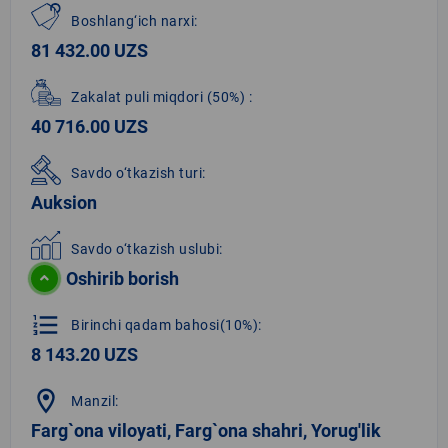
Boshlang‘ich narxi:
81 432.00 UZS
Zakalat puli miqdori
(50%)
:
40 716.00 UZS
Savdo o‘tkazish turi:
Auksion
Savdo o‘tkazish uslubi:
Oshirib borish
format_list_numbered
Birinchi qadam bahosi(10%):
8 143.20 UZS
location_on
Manzil:
Farg`ona viloyati, Farg`ona shahri, Yorug'lik