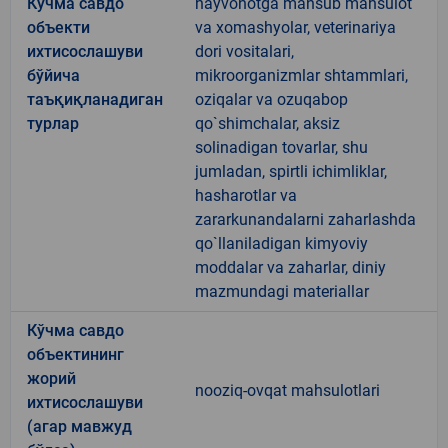
Кўчма савдо
hayvonotga mansub mahsulot
объекти
va xomashyolar, veterinariya
ихтисослашуви
dori vositalari,
бўйича
mikroorganizmlar shtammlari,
таъқиқланадиган
oziqalar va ozuqabop
турлар
qo`shimchalar, aksiz
solinadigan tovarlar, shu
jumladan, spirtli ichimliklar,
hasharotlar va
zararkunandalarni zaharlashda
qo`llaniladigan kimyoviy
moddalar va zaharlar, diniy
mazmundagi materiallar
Кўчма савдо
объектининг
жорий
nooziq-ovqat mahsulotlari
ихтисослашуви
(агар мавжуд