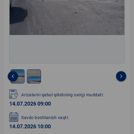
keyboard_arrow_left
keyboard_arrow_right
Item
1
Arizalarni qabul qilishning oxirgi muddati:
of
14.07.2026 09:00
2
Savdo boshlanish vaqti:
14.07.2026 10:00