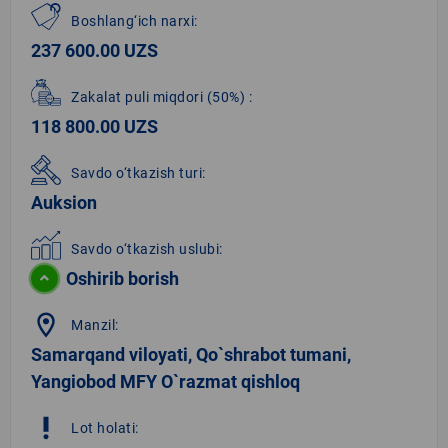
Boshlang‘ich narxi:
237 600.00 UZS
Zakalat puli miqdori
(50%)
:
118 800.00 UZS
Savdo o‘tkazish turi:
Auksion
Savdo o‘tkazish uslubi:
Oshirib borish
location_on
Manzil:
Samarqand viloyati, Qo`shrabot tumani,
Yangiobod MFY O`razmat qishloq
priority_high
Lot holati: