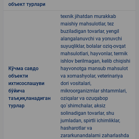
объект турлари
texnik jihatdan murakkab
maishiy mahsulotlar, tez
buziladigan tovarlar, yengil
alangalanuvchi va yonuvchi
suyuqliklar, bolalar oziq-ovqat
mahsulotlari, hayvonlar, termik
ishlov berilmagan, kelib chiqishi
Кўчма савдо
hayvonotga mansub mahsulot
объекти
va xomashyolar, veterinariya
ихтисослашуви
dori vositalari,
бўйича
mikroorganizmlar shtammlari,
таъқиқланадиган
oziqalar va ozuqabop
турлар
qo`shimchalar, aksiz
solinadigan tovarlar, shu
jumladan, spirtli ichimliklar,
hasharotlar va
zararkunandalarni zaharlashda