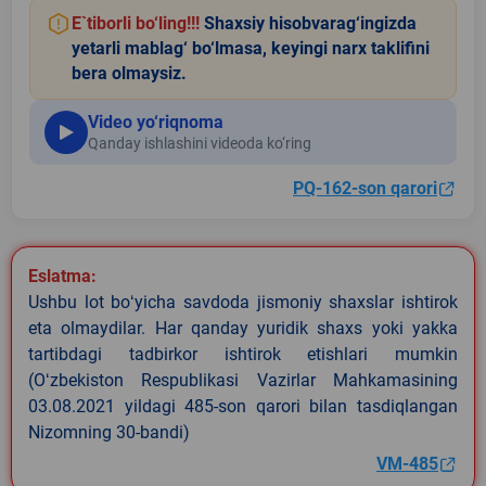
E`tiborli bo‘ling!!!
Shaxsiy hisobvarag‘ingizda
yetarli mablag‘ bo‘lmasa, keyingi narx taklifini
bera olmaysiz.
Video yo‘riqnoma
Qanday ishlashini videoda ko‘ring
PQ-162-son qarori
Eslatma:
Ushbu lot boʻyicha savdoda jismoniy shaxslar ishtirok
eta olmaydilar. Har qanday yuridik shaxs yoki yakka
tartibdagi tadbirkor ishtirok etishlari mumkin
(Oʻzbekiston Respublikasi Vazirlar Mahkamasining
03.08.2021 yildagi 485-son qarori bilan tasdiqlangan
Nizomning 30-bandi)
VM-485