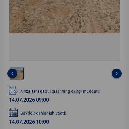
keyboard_arrow_left
keyboard_arrow_right
Item
1
Arizalarni qabul qilishning oxirgi muddati:
of
14.07.2026 09:00
1
Savdo boshlanish vaqti:
14.07.2026 10:00