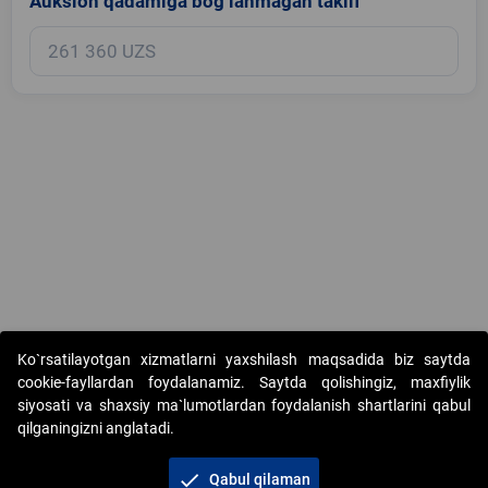
Auksion qadamiga bog‘lanmagan taklif
Copyright © 2017-2026. "Elektron onlayn-auksionlarni tashkil etish"
Ko`rsatilayotgan xizmatlarni yaxshilash maqsadida biz saytda
AJ. Barcha huquqlar himoyalangan
cookie-fayllardan foydalanamiz. Saytda qolishingiz, maxfiylik
siyosati va shaxsiy ma`lumotlardan foydalanish shartlarini qabul
qilganingizni anglatadi.
check
Qabul qilaman