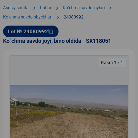
chevron_right
chevron_right
chevron_right
Asosiy sahifa
Lotlar
Koʻchma savdo joylari
chevron_right
Koʻchma savdo obyektlari
24080992
Lot № 24080992
content_copy
Ko`chma savdo joyi, bino oldida - SX118051
Rasm 1 / 1