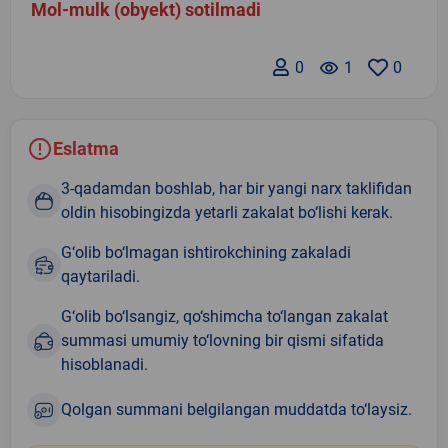
Mol-mulk (obyekt) sotilmadi
0
remove_red_eye
1
0
Eslatma
3-qadamdan boshlab, har bir yangi narx taklifidan
oldin hisobingizda yetarli zakalat bo‘lishi kerak.
G‘olib bo‘lmagan ishtirokchining zakaladi
qaytariladi.
G‘olib bo‘lsangiz, qo‘shimcha to‘langan zakalat
summasi umumiy to‘lovning bir qismi sifatida
hisoblanadi.
Qolgan summani belgilangan muddatda to‘laysiz.