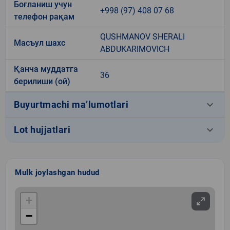
Боғланиш учун
+998 (97) 408 07 68
телефон рақам
QUSHMANOV SHERALI
Масъул шахс
ABDUKARIMOVICH
Қанча муддатга
36
берилиши (ой)
keyboard_arrow_down
Buyurtmachi ma’lumotlari
keyboard_arrow_down
Lot hujjatlari
Mulk joylashgan hudud
+
−