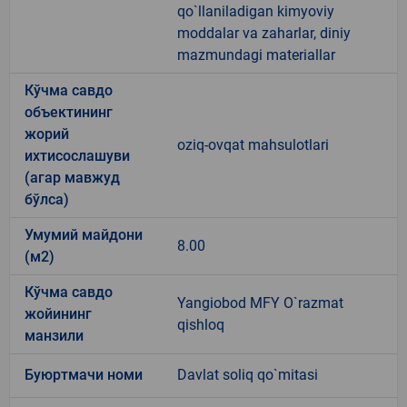
qo`llaniladigan kimyoviy
moddalar va zaharlar, diniy
mazmundagi materiallar
Кўчма савдо
объектининг
жорий
oziq-ovqat mahsulotlari
ихтисослашуви
(агар мавжуд
бўлса)
Умумий майдони
8.00
(м2)
Кўчма савдо
Yangiobod MFY O`razmat
жойининг
qishloq
манзили
Буюртмачи номи
Davlat soliq qo`mitasi