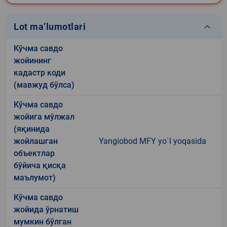
keyboard_arrow_down
Lot ma’lumotlari
Кўчма савдо
жойининг
кадастр коди
(мавжуд бўлса)
Кўчма савдо
жойига мўлжал
(яқинида
жойлашган
Yangiobod MFY yo`l yoqasida
объектлар
бўйича қисқа
маълумот)
Кўчма савдо
жойида ўрнатиш
мумкин бўлган