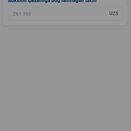
Auksion qadamiga bog‘lanmagan taklif
UZS