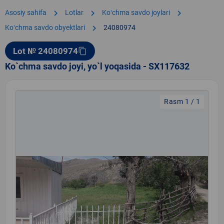
chevron_right
chevron_right
chevron_right
Asosiy sahifa
Lotlar
Koʻchma savdo joylari
chevron_right
Koʻchma savdo obyektlari
24080974
Lot № 24080974
content_copy
Ko`chma savdo joyi, yo`l yoqasida - SX117632
Rasm 1 / 1