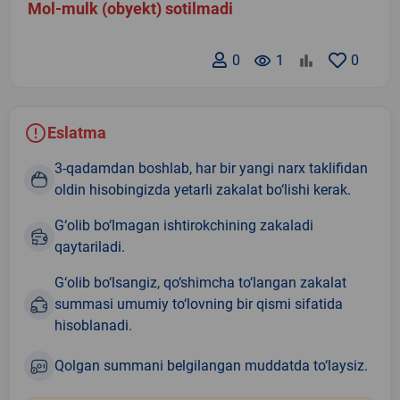
Mol-mulk (obyekt) sotilmadi
0
remove_red_eye
1
0
Eslatma
3-qadamdan boshlab, har bir yangi narx taklifidan
oldin hisobingizda yetarli zakalat bo‘lishi kerak.
G‘olib bo‘lmagan ishtirokchining zakaladi
qaytariladi.
G‘olib bo‘lsangiz, qo‘shimcha to‘langan zakalat
summasi umumiy to‘lovning bir qismi sifatida
hisoblanadi.
Qolgan summani belgilangan muddatda to‘laysiz.