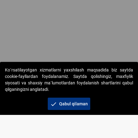
Ko`rsatilayotgan xizmatlarni yaxshilash maqsadida biz saytda
cookie-fayllardan foydalanamiz. Saytda qolishingiz, maxfiylik
siyosati va shaxsiy ma`lumotlardan foydalanish shartlarini qabul
qilganingizni anglatadi.
Copyright © 2017-2026. "Elektron onlayn-auksionlarni
tashkil etish" AJ. Barcha huquqlar himoyalangan
check
Qabul qilaman