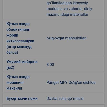
qo`llaniladigan kimyoviy
moddalar va zaharlar, diniy
mazmundagi materiallar
Кўчма савдо
объектининг
жорий
oziq-ovqat mahsulotlari
ихтисослашуви
(агар мавжуд
бўлса)
Умумий майдони
8.00
(м2)
Кўчма савдо
жойининг
Pangat MFY Qo'rg'on qishloq
манзили
Буюртмачи номи
Davlat soliq qo`mitasi