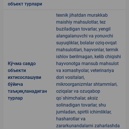
объект турлари
texnik jihatdan murakkab
maishiy mahsulotlar, tez
buziladigan tovarlar, yengil
alangalanuvchi va yonuvchi
suyuqliklar, bolalar oziq-ovqat
mahsulotlari, hayvonlar, termik
ishlov berilmagan, kelib chiqishi
Кўчма савдо
hayvonotga mansub mahsulot
объекти
va xomashyolar, veterinariya
ихтисослашуви
dori vositalari,
бўйича
mikroorganizmlar shtammlari,
таъқиқланадиган
oziqalar va ozuqabop
турлар
qo`shimchalar, aksiz
solinadigan tovarlar, shu
jumladan, spirtli ichimliklar,
hasharotlar va
zararkunandalarni zaharlashda