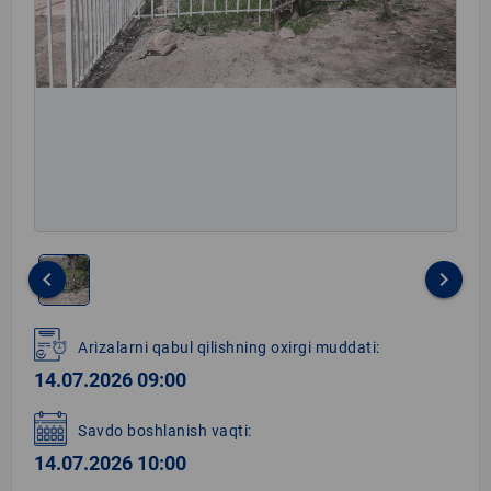
keyboard_arrow_left
keyboard_arrow_right
Item
1
Arizalarni qabul qilishning oxirgi muddati:
of
14.07.2026 09:00
1
Savdo boshlanish vaqti:
14.07.2026 10:00