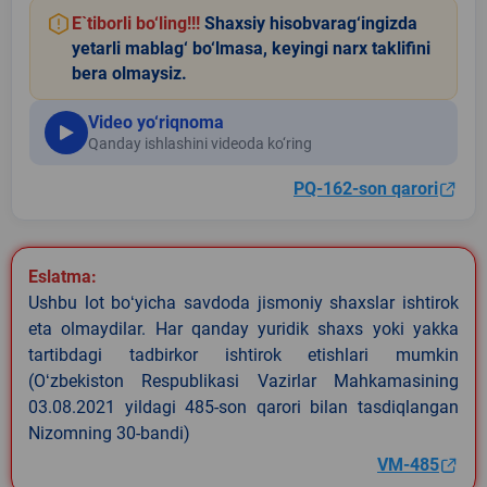
E`tiborli bo‘ling!!!
Shaxsiy hisobvarag‘ingizda
yetarli mablag‘ bo‘lmasa, keyingi narx taklifini
bera olmaysiz.
Video yo‘riqnoma
Qanday ishlashini videoda ko‘ring
PQ-162-son qarori
Eslatma:
Ushbu lot boʻyicha savdoda jismoniy shaxslar ishtirok
eta olmaydilar. Har qanday yuridik shaxs yoki yakka
tartibdagi tadbirkor ishtirok etishlari mumkin
(Oʻzbekiston Respublikasi Vazirlar Mahkamasining
03.08.2021 yildagi 485-son qarori bilan tasdiqlangan
Nizomning 30-bandi)
VM-485