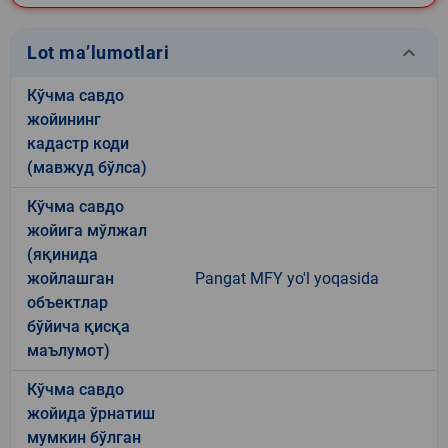
keyboard_arrow_down
Lot ma’lumotlari
Кўчма савдо
жойининг
кадастр коди
(мавжуд бўлса)
Кўчма савдо
жойига мўлжал
(яқинида
жойлашган
Pangat MFY yo'l yoqasida
объектлар
бўйича қисқа
маълумот)
Кўчма савдо
жойида ўрнатиш
мумкин бўлган