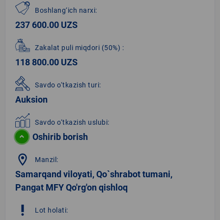
Boshlang‘ich narxi:
237 600.00 UZS
Zakalat puli miqdori
(50%)
:
118 800.00 UZS
Savdo o‘tkazish turi:
Auksion
Savdo o‘tkazish uslubi:
Oshirib borish
location_on
Manzil:
Samarqand viloyati, Qo`shrabot tumani,
Pangat MFY Qo'rg'on qishloq
priority_high
Lot holati: