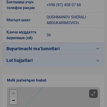
Боғланиш учун
+998 (97) 408 07 68
телефон рақам
QUSHMANOV SHERALI
Масъул шахс
ABDUKARIMOVICH
Қанча муддатга
36
берилиши (ой)
keyboard_arrow_down
Buyurtmachi ma’lumotlari
keyboard_arrow_down
Lot hujjatlari
Mulk joylashgan hudud
+
−