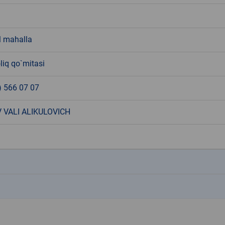
 mahalla
liq qo`mitasi
) 566 07 07
 VALI ALIKULOVICH
k
k