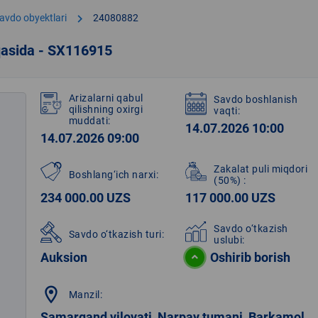
chevron_right
avdo obyektlari
24080882
qasida - SX116915
Arizalarni qabul
Savdo boshlanish
qilishning oxirgi
vaqti:
muddati:
14.07.2026 10:00
14.07.2026 09:00
Zakalat puli miqdori
Boshlang‘ich narxi:
(50%)
:
234 000.00 UZS
117 000.00 UZS
Savdo o‘tkazish
Savdo o‘tkazish turi:
uslubi:
Auksion
Oshirib borish
location_on
Manzil:
Samarqand viloyati, Narpay tumani, Barkamol