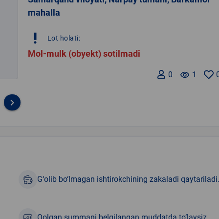
mahalla
priority_high
Lot holati:
Mol-mulk (obyekt) sotilmadi
0
remove_red_eye
1
keyboard_arrow_right
G‘olib bo‘lmagan ishtirokchining zakaladi qaytariladi
Qolgan summani belgilangan muddatda to‘laysiz.