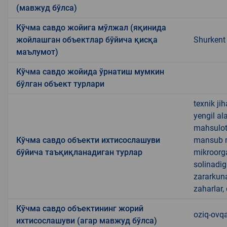
(мавжуд бўлса)
Кўчма савдо жойига мўлжал (яқинида
жойлашган объектлар бўйича қисқа
Shurkent
маълумот)
Кўчма савдо жойида ўрнатиш мумкин
бўлган объект турлари
texnik ji
yengil al
mahsulotl
Кўчма савдо объекти ихтисослашуви
mansub ma
бўйича таъқиқланадиган турлар
mikroorg
solinadig
zararkun
zaharlar,
Кўчма савдо объектининг жорий
oziq-ovqa
ихтисослашуви (агар мавжуд бўлса)