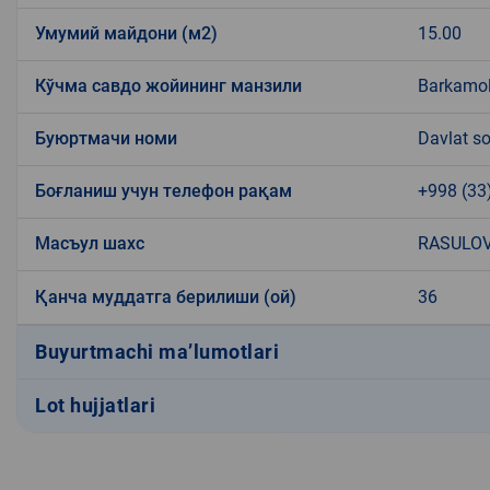
Умумий майдони (м2)
15.00
Кўчма савдо жойининг манзили
Barkamol
Буюртмачи номи
Davlat so
Боғланиш учун телефон рақам
+998 (33
Масъул шахс
RASULOV
Қанча муддатга берилиши (ой)
36
Buyurtmachi ma’lumotlari
Lot hujjatlari