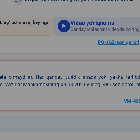
Video yo‘riqnoma
blag‘ bo‘lmasa, keyingi
Qanday ishlashini videoda ko‘ring
PQ-162-son qarori
eta olmaydilar. Har qanday yuridik shaxs yoki yakka tartibd
asi Vazirlar Mahkamasining 03.08.2021 yildagi 485-son qarori b
VM-48
k