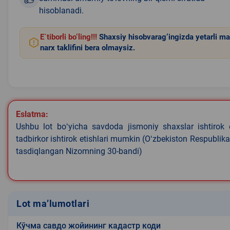
hisoblanadi.
E`tiborli bo‘ling!!!
Shaxsiy hisobvarag‘ingizda yetarli ma
narx taklifini bera olmaysiz.
Eslatma:
Ushbu lot boʻyicha savdoda jismoniy shaxslar ishtirok 
tadbirkor ishtirok etishlari mumkin (Oʻzbekiston Respublik
tasdiqlangan Nizomning 30-bandi)
Lot ma’lumotlari
Кўчма савдо жойининг кадастр коди