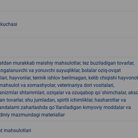
 kuchasi
hatdan murakkab maishiy mahsulotlar, tez buziladigan tovarlar,
angalanuvchi va yonuvchi suyuqliklar, bolalar oziq-ovqat
ari, hayvonlar, termik ishlov berilmagan, kelib chiqishi hayvono
hsulot va xomashyolar, veterinariya dori vositalari,
anizmlar shtammlari, oziqalar va ozuqabop qo`shimchalar, aksi
an tovarlar, shu jumladan, spirtli ichimliklar, hasharotlar va
andalarni zaharlashda qo`llaniladigan kimyoviy moddalar va
 diniy mazmundagi materiallar
t mahsulotlari