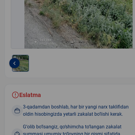
keyboard_arrow_left
Item
1
of
1
Eslatma
3-qadamdan boshlab, har bir yangi narx taklifidan
oldin hisobingizda yetarli zakalat bo‘lishi kerak.
G‘olib bo‘lsangiz, qo‘shimcha to‘langan zakalat
summasi umumiy to‘lovning bir qismi sifatida