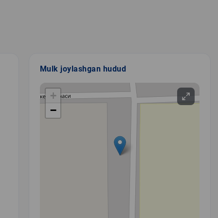
Mulk joylashgan hudud
+
−