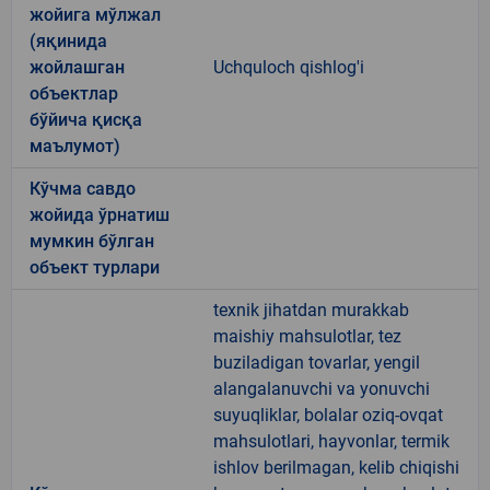
жойига мўлжал
(яқинида
жойлашган
Uchquloch qishlog'i
объектлар
бўйича қисқа
маълумот)
Кўчма савдо
жойида ўрнатиш
мумкин бўлган
объект турлари
texnik jihatdan murakkab
maishiy mahsulotlar, tez
buziladigan tovarlar, yengil
alangalanuvchi va yonuvchi
suyuqliklar, bolalar oziq-ovqat
mahsulotlari, hayvonlar, termik
ishlov berilmagan, kelib chiqishi