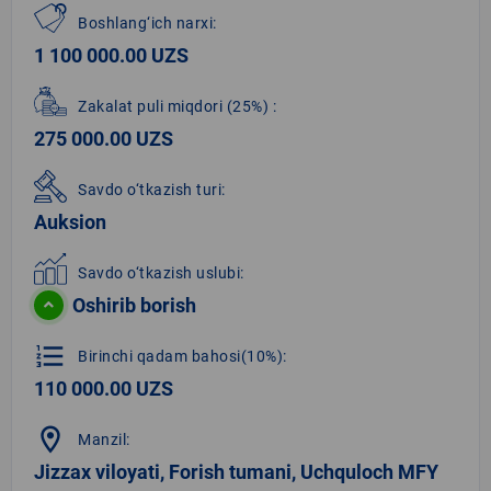
Boshlang‘ich narxi:
1 100 000.00 UZS
Zakalat puli miqdori
(25%)
:
275 000.00 UZS
Savdo o‘tkazish turi:
Auksion
Savdo o‘tkazish uslubi:
Oshirib borish
format_list_numbered
Birinchi qadam bahosi(10%):
110 000.00 UZS
location_on
Manzil:
Jizzax viloyati, Forish tumani, Uchquloch MFY