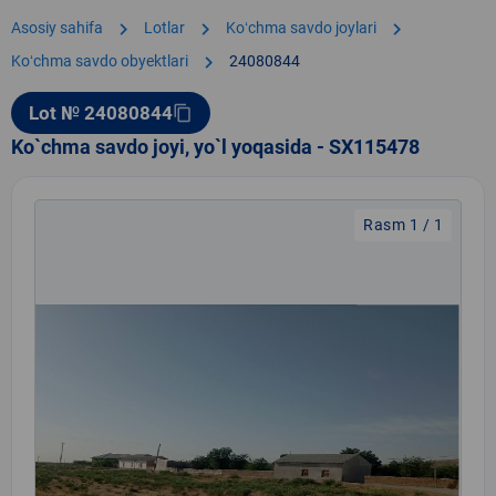
chevron_right
chevron_right
chevron_right
Asosiy sahifa
Lotlar
Koʻchma savdo joylari
chevron_right
Koʻchma savdo obyektlari
24080844
Lot № 24080844
content_copy
Ko`chma savdo joyi, yo`l yoqasida - SX115478
Rasm 1 / 1