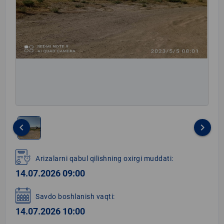
keyboard_arrow_left
keyboard_arrow_right
Item
1
Arizalarni qabul qilishning oxirgi muddati:
of
14.07.2026 09:00
1
Savdo boshlanish vaqti:
14.07.2026 10:00