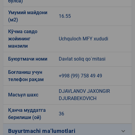
бўлса)
Умумий майдони
16.55
(м2)
Кўчма савдо
жойининг
Uchquloch MFY xududi
манзили
Буюртмачи номи
Davlat soliq qo`mitasi
Боғланиш учун
+998 (99) 758 49 49
телефон рақам
DJAVLANOV JAXONGIR
Масъул шахс
DJURABEKOVICH
Қанча муддатга
36
берилиши (ой)
keyboard_arrow_down
Buyurtmachi ma’lumotlari