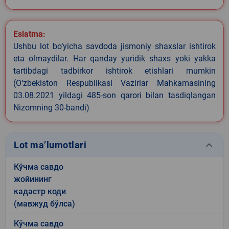
Eslatma:
Ushbu lot bo‘yicha savdoda jismoniy shaxslar ishtirok
eta olmaydilar. Har qanday yuridik shaxs yoki yakka
tartibdagi tadbirkor ishtirok etishlari mumkin
(O‘zbekiston Respublikasi Vazirlar Mahkamasining
03.08.2021 yildagi 485-son qarori bilan tasdiqlangan
Nizomning 30-bandi)
keyboard_arrow_down
Lot ma’lumotlari
Кўчма савдо
жойининг
кадастр коди
(мавжуд бўлса)
Кўчма савдо