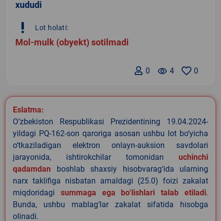
xududi
priority_high
Lot holati:
Mol-mulk (obyekt) sotilmadi
0
remove_red_eye
4
0
Eslatma:
O‘zbekiston Respublikasi Prezidentining 19.04.2024-
yildagi PQ-162-son qaroriga asosan ushbu lot bo‘yicha
o‘tkaziladigan elektron onlayn-auksion savdolari
jarayonida, ishtirokchilar tomonidan
uchinchi
qadamdan
boshlab shaxsiy hisobvarag‘ida ularning
narx taklifiga nisbatan amaldagi (25.0) foizi zakalat
miqdoridagi
summaga ega bo‘lishlari talab etiladi
.
Bunda, ushbu mablag‘lar zakalat sifatida hisobga
olinadi.