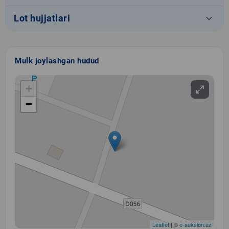
keyboard_arrow_down
Lot hujjatlari
Mulk joylashgan hudud
+
−
Leaflet
| ©
e-auksion.uz