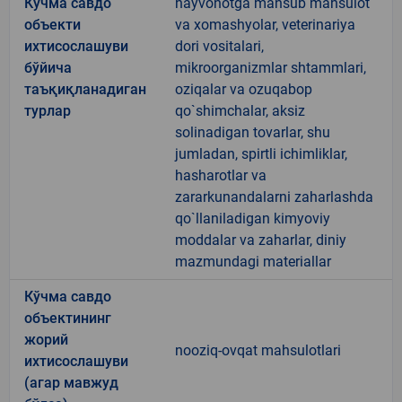
Кўчма савдо
hayvonotga mansub mahsulot
объекти
va xomashyolar, veterinariya
ихтисослашуви
dori vositalari,
бўйича
mikroorganizmlar shtammlari,
таъқиқланадиган
oziqalar va ozuqabop
турлар
qo`shimchalar, aksiz
solinadigan tovarlar, shu
jumladan, spirtli ichimliklar,
hasharotlar va
zararkunandalarni zaharlashda
qo`llaniladigan kimyoviy
moddalar va zaharlar, diniy
mazmundagi materiallar
Кўчма савдо
объектининг
жорий
nooziq-ovqat mahsulotlari
ихтисослашуви
(агар мавжуд