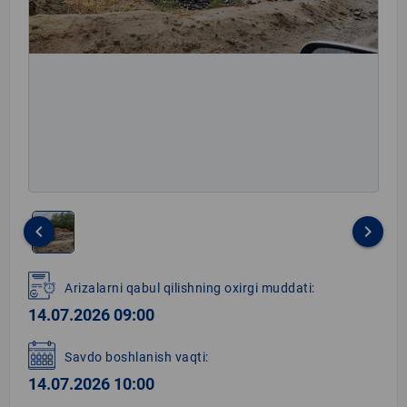
keyboard_arrow_left
keyboard_arrow_right
Item
1
Arizalarni qabul qilishning oxirgi muddati:
of
14.07.2026 09:00
1
Savdo boshlanish vaqti:
14.07.2026 10:00