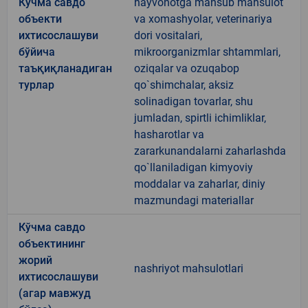
Кўчма савдо
hayvonotga mansub mahsulot
объекти
va xomashyolar, veterinariya
ихтисослашуви
dori vositalari,
бўйича
mikroorganizmlar shtammlari,
таъқиқланадиган
oziqalar va ozuqabop
турлар
qo`shimchalar, aksiz
solinadigan tovarlar, shu
jumladan, spirtli ichimliklar,
hasharotlar va
zararkunandalarni zaharlashda
qo`llaniladigan kimyoviy
moddalar va zaharlar, diniy
mazmundagi materiallar
Кўчма савдо
объектининг
жорий
nashriyot mahsulotlari
ихтисослашуви
(агар мавжуд