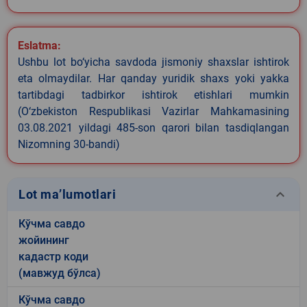
Eslatma:
Ushbu lot bo‘yicha savdoda jismoniy shaxslar ishtirok
eta olmaydilar. Har qanday yuridik shaxs yoki yakka
tartibdagi tadbirkor ishtirok etishlari mumkin
(O‘zbekiston Respublikasi Vazirlar Mahkamasining
03.08.2021 yildagi 485-son qarori bilan tasdiqlangan
Nizomning 30-bandi)
keyboard_arrow_down
Lot ma’lumotlari
Кўчма савдо
жойининг
кадастр коди
(мавжуд бўлса)
Кўчма савдо