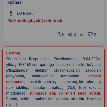
ko'chasi
priority_high
Lot holati:
Mol-mulk (obyekt) sotilmadi
0
remove_red_eye
2
0
Eslatma:
O‘zbekiston Respublikasi Prezidentining 19.04.2024-
yildagi PQ-162-son qaroriga asosan ushbu lot bo‘yicha
o‘tkaziladigan elektron onlayn-auksion savdolari
jarayonida, ishtirokchilar tomonidan
uchinchi
qadamdan
boshlab shaxsiy hisobvarag‘ida ularning
narx taklifiga nisbatan amaldagi (25.0) foizi zakalat
miqdoridagi
summaga ega bo‘lishlari talab etiladi
.
Bunda, ushbu mablag‘lar zakalat sifatida hisobga
olinadi.