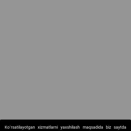
Ko`rsatilayotgan xizmatlarni yaxshilash maqsadida biz saytda