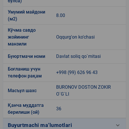
бўлса)
Умумий майдони
8.00
(м2)
Кўчма савдо
жойининг
Oqqurg'on ko'chasi
манзили
Буюртмачи номи
Davlat soliq qo`mitasi
Боғланиш учун
+998 (99) 626 96 43
телефон рақам
BURONOV DOSTON ZOKIR
Масъул шахс
O`G`LI
Қанча муддатга
36
берилиши (ой)
keyboard_arrow_down
Buyurtmachi ma’lumotlari