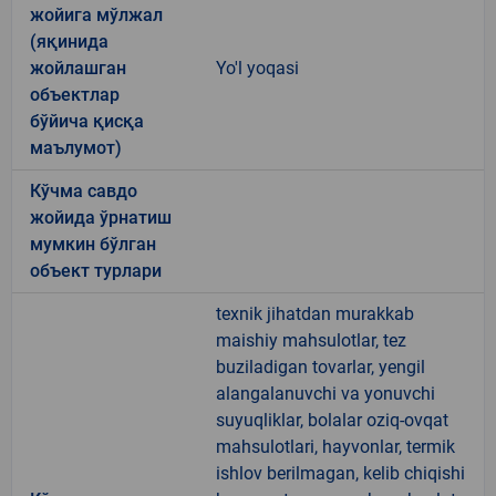
жойига мўлжал
(яқинида
жойлашган
Yo'l yoqasi
объектлар
бўйича қисқа
маълумот)
Кўчма савдо
жойида ўрнатиш
мумкин бўлган
объект турлари
texnik jihatdan murakkab
maishiy mahsulotlar, tez
buziladigan tovarlar, yengil
alangalanuvchi va yonuvchi
suyuqliklar, bolalar oziq-ovqat
mahsulotlari, hayvonlar, termik
ishlov berilmagan, kelib chiqishi