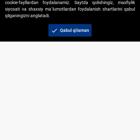
cookie-fayllardan foydalanamiz. Saytda qolishingiz, maxfiylik
siyosati va shaxsiy ma`lumotlardan foydalanish shartlarini qabul
qilganingizni anglatadi.
Copyright © 2017-2026. "Elektron onlayn-auksionlarni
tashkil etish" AJ. Barcha huquqlar himoyalangan
check
Qabul qilaman
To‘lov usullari
Bog‘lanish
+998 71 202-21-11