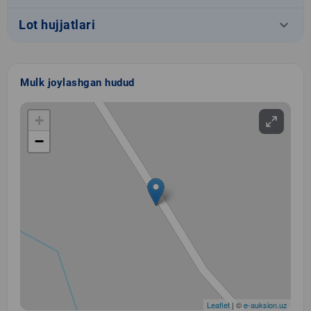
keyboard_arrow_down
Lot hujjatlari
Mulk joylashgan hudud
+
−
Leaflet
| ©
e-auksion.uz