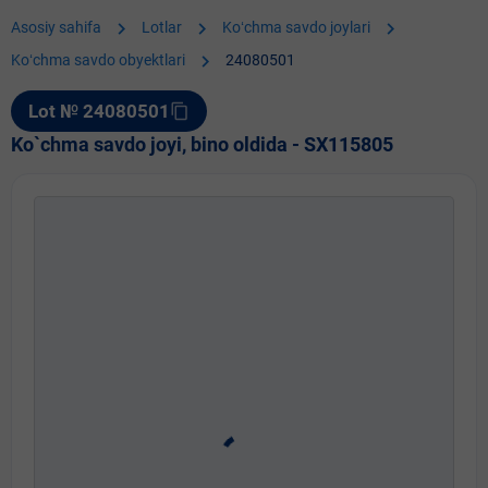
chevron_right
chevron_right
chevron_right
Asosiy sahifa
Lotlar
Koʻchma savdo joylari
chevron_right
Koʻchma savdo obyektlari
24080501
Lot № 24080501
content_copy
Ko`chma savdo joyi, bino oldida - SX115805